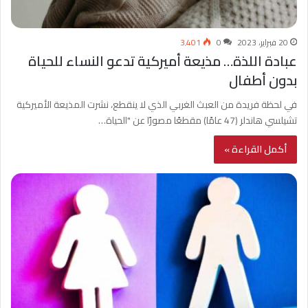
20 فبراير، 2023
0
3٬401
عبادة اللذة… مذيعة أميركية تدعو النساء للحياة
بدون أطفال
في لحظة فريدة من العبث الغربي الذي لا ينقطع، نشرت المذيعة الأميركية
تشيلسي هاندلر (47 عامًا) مقطعًا مصورًا عن "الحياة…
أكمل القراءة »