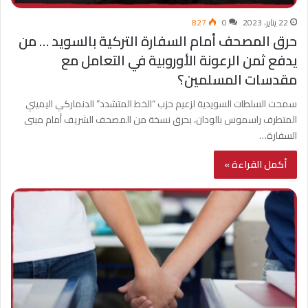
22 يناير، 2023
0
827
حرق المصحف أمام السفارة التركية بالسويد … من
يدفع ثمن الرعونة الأوروبية في التعامل مع
مقدسات المسلمين؟
سمحت السلطات السويدية لزعيم حزب “الخط المتشدد” الدنماركي اليميني
المتطرف راسموس بالودان، بحرق نسخة من المصحف الشريف أمام مبنى
السفارة…
أكمل القراءة »