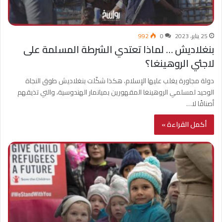
25 يناير، 2023
0
992
بنغلاديش … لماذا تعتدي الشرطة المسلمة على
لاجئي الروهينغا؟
دولة مجاورة يغلب عليها الإسلام، هكذا شكّلت بنغلاديش طوق النجاة
الوحيد لمسلمي الروهينغا المقهورين بميانمار الهندوسية، والتي تذيقهم
أصنافًا لا…
أكمل القراءة »