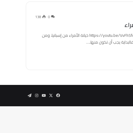
138
0
https://youtu.be/VvFhSfqCA-M?list=PL2ap71sMs7rTYbsK5fo44V346pBG_N9Hz خيانة الأمراء من إسبانيا، ومن
فالبداية يجب أن تكون منها،…
‫X
فيسبوك
‫YouTube
انستقرام
تيلقرام