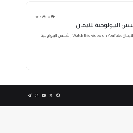
167
0
بيني وبينكم 2011 - الحلقة الحادية عشر - الاسس البيولوجية للايمانWatch this video on YouTube (الأسس البيولوجية
‫X
فيسبوك
‫YouTube
انستقرام
تيلقرام