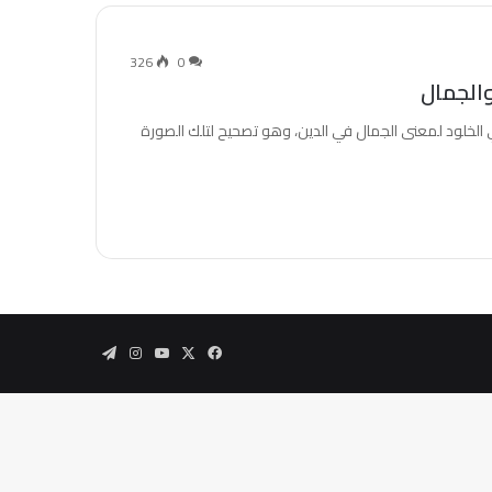
326
0
ي الخلود لمعنى الجمال في الدين، وهو تصحيح لتلك الصورة
‫X
فيسبوك
‫YouTube
انستقرام
تيلقرام