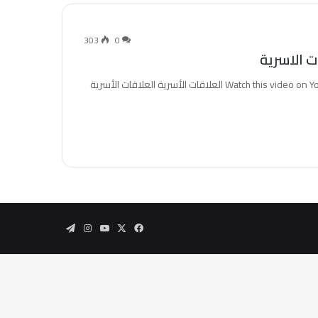
303
0
بيني وبينكم 2005 - الحلقة الثلاثون - العلاقات الأسريةWatch this video on YouTube العلاقات الأسرية العلاقات الأسرية
‫X
فيسبوك
‫YouTube
انستقرام
تيلقرام