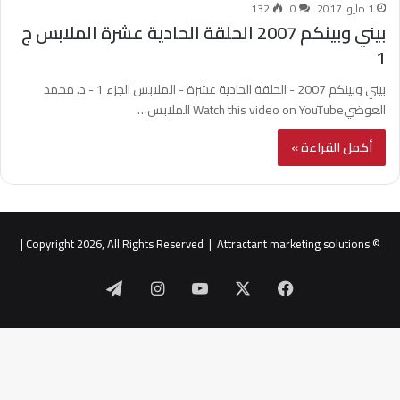
1 مايو، 2017
0
132
بيني وبينكم 2007 الحلقة الحادية عشرة الملابس ج
1
بيني وبينكم 2007 - الحلقة الحادية عشرة - الملابس الجزء 1 - د. محمد
العوضيWatch this video on YouTube الملابس…
أكمل القراءة »
|
Attractant marketing solutions
© Copyright 2026, All Rights Reserved |
‫X
فيسبوك
‫YouTube
انستقرام
تيلقرام