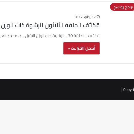
برامج رواسخ
12 يوليو، 2017
قذائف الحلقة الثلاثون الرشوة ذات الوزن 
قذائف - الحلقة 30 - الرشوة ذات الوزن الثقيل - د. محمد العوضيWatch this video on YouTube
أكمل القراءة »
|