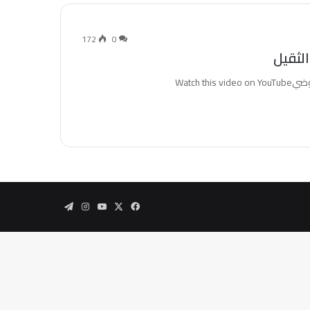
172
0
الثقيل
‫X
فيسبوك
‫YouTube
انستقرام
تيلقرام