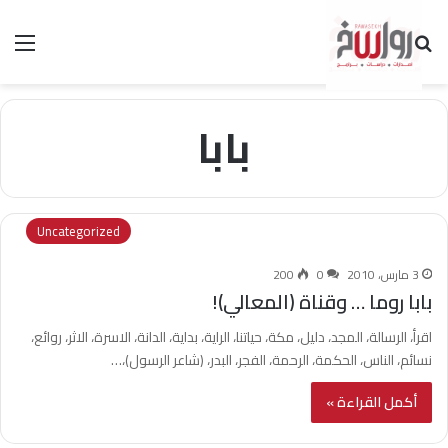
بحث عن
الق
بابا
Uncategorized
3 مارس، 2010
0
200
بابا روما … وقناة (المعالي)!
اقرأ، الرسالة، المجد، دليل، مكة، حياتنا، الراية، بداية، الدانة، الاسرة، الاثر، روائع،
نسائم، الناس، الحكمة، الرحمة، الفجر، البدر، (شاعر الرسول)،…
أكمل القراءة »