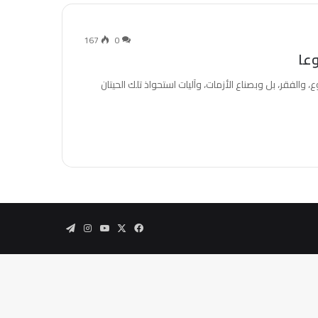
167
0
، والفقر، بل وبصناع الأزمات، وآليات استحواذ تلك الحيتان
‫X
فيسبوك
‫YouTube
انستقرام
تيلقرام