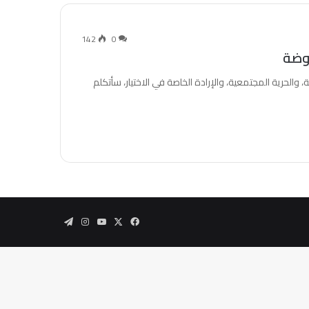
142
0
والحرية المجتمعية، والإرادة الخاصة في الاختيار، سأتكلم
‫X
فيسبوك
‫YouTube
انستقرام
تيلقرام