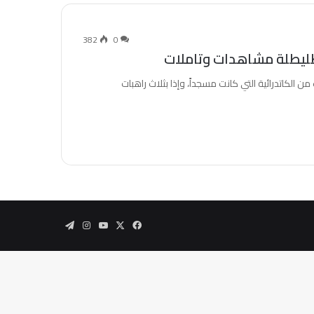
382
0
الكاتدرائية التي كانت مسجداً، وإذا بثلاث راهبات
‫X
فيسبوك
‫YouTube
انستقرام
تيلقرام