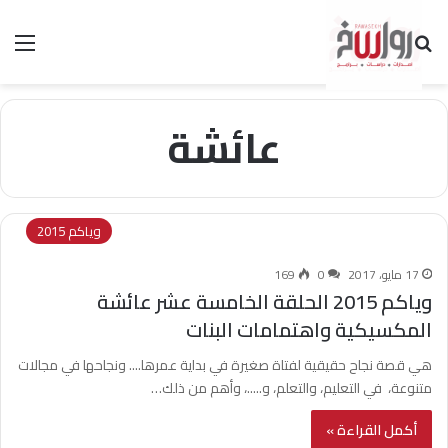
بحث عن
الق
عائشة
وياكم 2015
17 مايو، 2017
0
169
وياكم 2015 الحلقة الخامسة عشر عائشة
المكسيكية واهتمامات البنات
هي قصة نجاح حقيقية لفتاة صغيرة في بداية عمرها.... ونجاحها في مجالات
متنوعة، في التعليم، والتعلم، و.....، وأهم من ذلك…
أكمل القراءة »