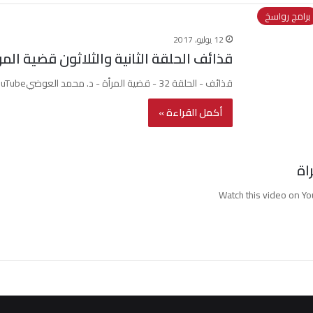
برامج رواسخ
12 يوليو، 2017
قذائف الحلقة الثانية والثلاثون قضية المر
قذائف - الحلقة 32 - قضية المرأة - د. محمد العوضيWatch this video on YouTube
أكمل القراءة »
اة