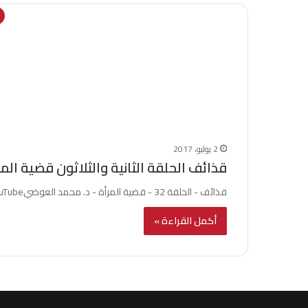
2 يوليو، 2017
قذائف الحلقة الثانية والثلاثون قضية المر
قذائف - الحلقة 32 - قضية المرأة - د. محمد العوضيWatch this video on YouTube
أكمل القراءة »