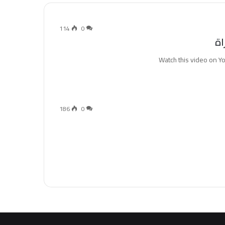
114
0
اة
186
0