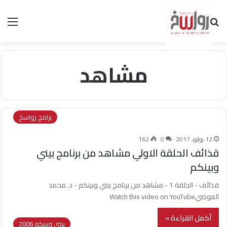
بحث عن
الق
مشاهد
برامج رواسخ
12 يوليو، 2017
0
162
قذائف الحلقة الاولي مشاهد من برنامج بيني
وبينكم
قذائف - الحلقة 1 - مشاهد من برنامج بيني وبينكم - د. محمد
العوضيWatch this video on YouTube
أكمل القراءة »
بيني وبينكم 2006