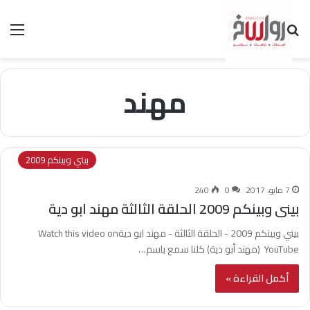
بحث عن
الق
مهند
بيني وبينكم 2009
7 مايو، 2017
0
240
بينى وبينكم 2009 الحلقة الثالثة مهند ابو دية
بيني وبينكم 2009 - الحلقة الثالثة - مهند ابو ديةWatch this video on
YouTube (مهند أبو دية) كلنا سمع باسم…
أكمل القراءة »