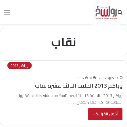
بحث عن
الق
نقاب
وياكم 2013
14 مايو، 2017
0
106
وياكم 2013 الحلقة الثالثة عشرة نقاب
وياكم 2013 - الحلقة 13 - نقابWatch this video on YouTube نورا
السويسرية مِن عُمان الجمال . . .…
أكمل القراءة »