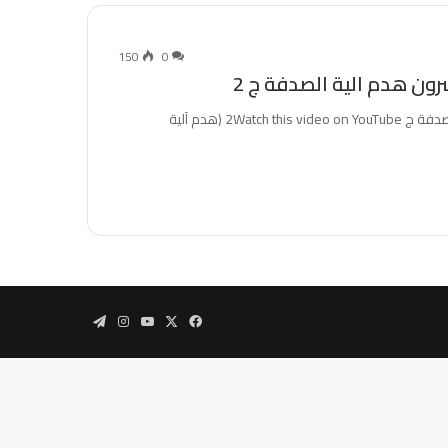
150
0
بيني وبينكم 2010 - الحلقة الخامسة والعشرون - هدم الية الصدفة ج 2Watch this video on YouTube (هدم آلية
‫X
فيسبوك
‫YouTube
انستقرام
تيلقرام