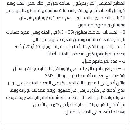
المطبخ الحقيقي الذين يحركون الساحة بمن في ذلك بعض النخب وهم
كوكتيل (أصحاب أيديولوجيات وانتماءات سياسية ونقابية) وغالبيتهم من
الشباب والطامحين والمدونين وهم عصب تويتر ومنهم شجعان
وفرسان وبعضهم مقنعون!
3 – الحسابات الخاملة: يمثلون (35 – 45) في المئة وهي مجرد حسابات
باردة ومتابعات متناثرة ويمكن التعرف عليهم من خلال:
أ- عدد (الفولورز) الذي غالباً ما يكون قليلاً لا يتجاوز 10 أو 20 أو أكثر
وعدد (الفولونيج) يكون متضخما بالمئات أحياناً.
ب – عدد تغريداتهم قليل.
جـ – نوع تغريداتهم التي اما هي (رتويتات) إعادة أو تويترات ورسائل
شخصية مع معارف أشبه ما تكون برسائل SMS.
والآن أدخل في المحور الثالث الذي يركز على المغرد المثقف على تويتر
الذي أدخله في مأزق تاريخي غير مسبوق ورفع معدلات توتراته وربما
ذهوله وانعكاس ذلك على عطائه وانكشافه أمام الجماهير وسقوطه
في أفخاخ الشباب وانتحاره اجتماعياً في كثير من الأحيان.
وهذا ما نفصله في المقال المقبل.