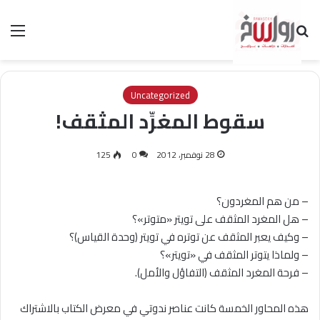
بحث عن
الق
Uncategorized
سقوط المغرِّد المثقف!
28 نوفمبر، 2012
0
125
– من هم المغردون؟
– هل المغرد المثقف على تويتر «متوتر»؟
– وكيف يعبر المثقف عن توتره في تويتر (وحدة القياس)؟
– ولماذا يتوتر المثقف في «تويتر»؟
– فرحة المغرد المثقف (التفاؤل والأمل).
هذه المحاور الخمسة كانت عناصر ندوتي في معرض الكتاب بالاشتراك