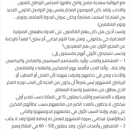
مع الروائية سعدية مفرح والتي نظمها المجلس الوطني للفنون
والآداب، ولقد كان الموضوع المختار يلمس روح التواصل الكوني الجديد
بين البشر لذا استجبت مباشرةً وكان عنوان الندوة (المثقف وتويتر…
وتوتر المثقفين).
ولست أدري هل كان يعلم القائمون على الندوة بطبيعتي المتوترة
المتحفزة كي يختاروني، وهل هذا التوتر ايجابي أم سلبي؟ فلنبدأ بالإجابة
عن المحور الأول: من هم المغردون؟
وحسب تشخيصي الأولي أنهم ينقسمون إلى:
1 – المشاهير والنخب: وأريد بالمشاهير السياسيين والفنانين والرياضيين
والدعاة… وأما النخب فأقصد بهم المفكرين والعلماء والمثقفين
والأدباء ومن في حكمهم وفرقت بينهما لأن الفنان أو المطرب أو
الرياضي المشهور ليس شرطاً أن يكون من النخبة لأن النخب توجه الفكر
الذي ينطلق من مفاهيم واضحة المعالم.
وهؤلاء (المشاهير والنُخب) يمثلون (5 في المئة) حسب تقدير أولي
شخصي، لا يحظون بالعدد الكبير من متابعيهم بسبب عطائهم الفكري
على تويتر، وإنما السبب الأول في متابعتهم (نجوميتهم) والثاني
(عطاؤهم). فيكفي صورة المشهور لتعمل له إضافة (فلو) وقد لا يكتب.
2 – الناشطون وأصحاب الرأي: وقد يمثلون (50 – 60 في المئة) وهم