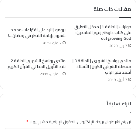
مقالات ذات صلة
حوارات | الحلقة 1 | مدخل للتعليق
برومو | الرد على افتراءات محمد
على كتاب داوكنز زعيم الملحدين:
شحرور بإباحة الفطر في رمضان…!
outgrowing God
2 مايو، 2019
7 يناير، 2020
منتدى رواسخ الشهري | الحلقة 3 |
منتدى رواسخ الشهري الحلقة 2
معضلة الشر في الكون | الأستاذ
نقد التأويل الحداثي للقرآن الكريم
أحمد فتح الباب
3 مارس، 2019
7 أبريل، 2019
اترك تعليقاً
لن يتم نشر عنوان بريدك الإلكتروني.
الحقول الإلزامية مشار إليها بـ
*
ا