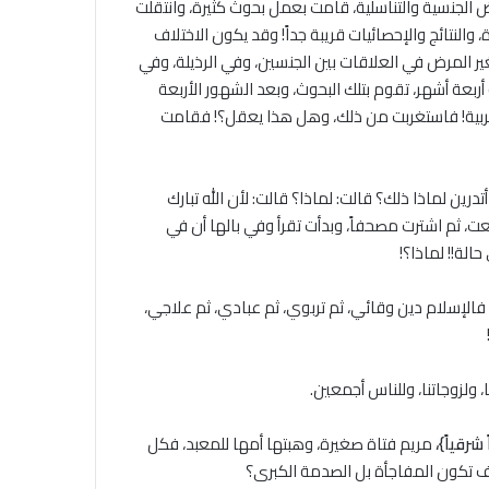
 الجنسية والتناسلية، قامت بعمل بحوث كثيرة، وانتقلت
والنتائج والإحصائيات قريبة جداً! وقد يكون الاختلاف
 تغير المرض في العلاقات بين الجنسين، وفي الرذيلة، وفي
ه أربعة أشهر، تقوم بتلك البحوث، وبعد الشهور الأربعة
 الغربية! فاستغربت من ذلك، وهل هذا يعقل؟! فقامت
ين لماذا ذلك؟ قالت: لماذا؟ قالت: لأن الله تبارك
ت، ثم اشترت مصحفاً، وبدأت تقرأ وفي بالها أن في
الة!! لماذا؟!
فالإسلام دين وقائي، ثم تربوي، ثم عبادي، ثم علاجي،
، ولزوجاتنا، وللناس أجمعين.
رقياً}،
مريم فتاة صغيرة، وهبتها أمها للمعبد، فكل
يف تكون المفاجأة بل الصدمة الكبرى؟