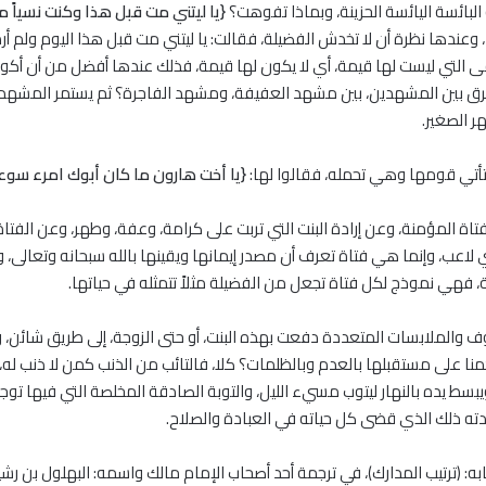
لبائسة اليائسة الحزينة، وبماذا تفوهت؟
{يا ليتني مت قبل هذا وكنت نسياً من
، وعندها نظرة أن لا تخدش الفضيلة، فقالت: يا ليتني مت قبل هذا اليوم ولم أره
لقى التي ليست لها قيمة، أي لا يكون لها قيمة، فذلك عندها أفضل من أن أك
فرق بين المشهدين، بين مشهد العفيفة، ومشهد الفاجرة؟ ثم يستمر المشهد 
ر الصغير.
تأتي قومها وهي تحمله، فقالوا لها:
{يا أخت هارون ما كان أبوك امرء سوء و
ة المؤمنة، وعن إرادة البنت التي تربت على كرامة، وعفة، وطهر، وعن الفتاة
 أي لاعب، وإنما هي فتاة تعرف أن مصدر إيمانها ويقينها بالله سبحانه وتعالى
، فهي نموذج لكل فتاة تجعل من الفضيلة مثلاً تتمثله في حياتها.
ف والملابسات المتعددة دفعت بهذه البنت، أو حتى الزوجة، إلى طريق شائن،
 على مستقبلها بالعدم وبالظلمات؟ كلا، فالتائب من الذنب كمن لا ذنب له، ك
ويبسط يده بالنهار ليتوب مسيء الليل، والتوبة الصادقة المخلصة التي فيها ت
ته ذلك الذي قضى كل حياته في العبادة والصلاح.