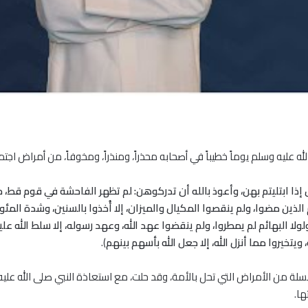
ه عليه وسلم يوماً خطيباً في أصحابه محذراً، ومنذراً، ومخوفاً، من أمراض اجت
ا ابتليتم بهن، وأعوذ بالله أن تدركوهن: لم تظهر الفاحشة في قوم قط، حتى
ين مضوا، ولم ينقصوا المكيال والميزان، إلا أُخذوا بالسنين، وشدة المئونة
ولا البهائم لم يمطروا، ولم ينقضوا عهد الله، وعهد رسوله، إلا سلط الله 
ويتخيروا مما أنزل الله، إلا جعل الله بأسهم بينهم
).
ة من الأمراض التي تحل بالأمة، وقد حلت، مع استعاذة النبي صلى الله علي
ها.