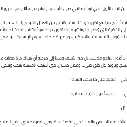
الداء الأول الذي ابتدأ به النبي صلى الله عليه وسلم حديثه ألا وهو ظهور ا
نية أن أي مجتمع تظهر فيه فاحشة، وتنتقل من العمل الفردي إلى العمل ال
لى القضية التي يُعلم بها وتنشر، فإنها تكون حينئذ سبباً لانتشار الفحشاء و
 له رؤوس الفلاسفة، والمفكرين، وجمهرة علماء العلوم الإنسانية سواء في عل
 لا أقول تتراجع فحسب، بل مع الأسف وصلنا إلى مرحلة أن هناك حرباً معلنة عل
لتفسخ، وترويج كل خلق دنيء، وعمل مشين، حتى أصبحت الفضيلة تنتحب وتبكي 
كي فقلت على ما تنتحب الفتاة؟
لي جميعاً دون خلق الله ماتوا
ئل.
، ونأخذ منه الدروس والعبر، ففي القصة عبرة، وفي العبرة مغزى، وفي المغزى