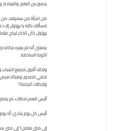
يجمع بين العلم، والعبادة، و
من امرأة من سمرقند، من خرس
فسألتك بالله يا بهلول إلا 
بهلول كان الذكر لرباح، فلما
بمعنى أنه لم يغره مكانه وث
التوبة الصادقة.
ولذلك أقول لجميع الشباب وال
تخفي الصدور، وهناك فرص وأ
ولحظات الرحمة؟
أليس العمر لحظات، ثم يمض
أليس كل يوم ينادي: أنا يوم
إلى متى نغفل؟ إلى متى ننس