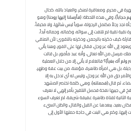
ة في محرم، ومعاقرة لمنكر، والعياذ بالله، كحال
 حجاباً
}، وفي هذه اللحظة: {
فأرسلنا إليها روحنا
} وهو
أة تجد رجلاً مكتمل الرجولة، سوياً ليس شائها، ولا مخيفاً،
قية تقية لم تلتفت إلى سوائه، وكماله، وجماله أبداً،
لقارئة كيف ذكرته بالرحمن، وذكرته بالتقوى؛ لأن المتقي
ر ويعود إلى الله عز وجل، فقال لها على الفور، وهنا يأتي
ملك مرسل من الله تعالى، وأنه عبد مأمور، بل قالت
ولم أك بغياً}؟
فالغلام لا يأتي إﻻ من خلال العملية
رذيلة، بل هي امرأة طاهرة، مؤمنة، من بيت عفة وطهر،
والأمر حق من الله عز وجل، وليس له أي تدخل به إلا
اء، ثم قال:{
فحملته
}، وهي كلمة تختصر المشهد
نفخ في جيبها نفخة فحصل التلقيح بأمر إلهي لا نعرف
صيبة الثانية لفتاة طاهرة عفيفة شريفة، لم تعرف السوء
مكان بعيد، يبعدها عن القيل والقال، والظن السيء
دت إليها، وكم هي البنت في حاجة حملها الأول إلى