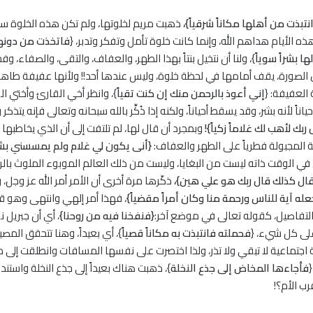
نتبذت من أهلها مكاناً شرقياً}،
ذهبت مريم لخلوتها، ولم تكن هذه الخلوة سهر
هذه الأيام هداهم الله، وإنما كانت خلوة تأمل وتفكر وتدبر، {
فاتخذت من دونهم
ا بشراً سوياً
}، ولنا أن نتخيل بنتاً بهذا الطهر، والعفاف، والتقى، والصفاء، وفج
 الصورة، يقف أمامها في لحظة خلوة، وليس عندها أحد!! ولأنها عفيفة طاهرة ن
العفيفة: {
إني أعوذ بالرحمن منك إن كنت تقياً
}، وانظر أخي القارئ وأختي ا
ناً لأنه بشر، وقد يسقط أحياناً، ولكنه إذا ذُكِّر بالله سبحانه وتعالى فإنه يتذك
ربك لأهب لك غلاماً زكياً}!
وبمجرد أن قال لها، لم تلتفت إلى أن الذي يخاطبها 
نة المجبولة فطرياً على الطهر والعفاف:
{أنى يكون لي غلام ولم يمسسني بشر 
في الوقت ذاته ليست من البغايا، وليست من ذلك العالم الموبوء الملوث بال
ال كذلك قال ربك هو علي هين}،
ذكّرها مرة أخرى أن الأمر أمر الله عز وجل، 
عله آية للناس ورحمة منا وكان أمراً مقضياً}
، فهذا أمر إلهي وانتهى وهو قض
التفاصيل، كقوله تعالى في موضع آخر:
{فنفخنا فيه من روحنا}
، أي أن جبريل 
 على كل شيء، {
فحملته فانتبذت به مكاناً قصياً
}، أي بعيداً، وهنا تتحقق الم
 اجتماعية لا تبقي ولا تذر، ولذا اختصرت على نفسها المسافات وانطلقت إلى 
{
فأجاءها المخاض إلى جذع النخلة
}، ذهبت هناك بعيداً إلى جذع النخلة واستن
ب الأم؟!