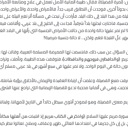
(ثمرة الفضيلة)، فقال: طبيبة ألمانية الأصل تعمل في علاج ومتابعة الأمراض
ت بحوثاً أخرى، فوجدت أن التطابق قريب جداً، فالأمراض واحدة، والأعراض واحدة، 
لة من هذا البلد إلى ذلك البلد، فأرادت أن تبحث في مسألة أثر تغير البيئة على
نسية، فاختارت لبحثها بلداً شرقياً، فجاءت إلى الخليج إلى بلد عربي، وأقامت في
 لم تمر عليها حالة واحدة من حالات الأمراض الجنسية التي رأتها في البلاد
ر، علّ النتيجة تتغير، ولكن… لا حالة جنسية مرضية!!
السؤال عن سبب ذلك، فابتسمت لها الممرضة المسلمة العربية، وقالت لها: أتدر
ريم:
{والحافظين فروجهم والحافظات}،
فتوقفت هذه الطبيبة، وتأملت، وتراجع
ون حالة في اليوم الواحد، ولا تمر عليها في سبع أشهر في بلد عربي مسلم أي ح
 منبع الفضيلة، وعلمت أن ارتباط العقيدة والإيمان بالأخلاق برؤية شاملة، 
حجبت، وهي في ألمانيا محجبة تدعو للفضيلة الإيمانية التي تراجع عنها الشرق!
يم معنى الفضيلة، وهو لنموذج أنثوي سيظل خالداً في التاريخ لأمهاتنا، ولبناتنا
سورة مريم عليها السلام:
{واذكر في الكتاب مريم إذ انتبذت من أهلها مكاناً ش
ح، بل إن كل جذرها في امتدادها العائلي طهر، وعفاف، وصلاح، تعالوا ننظر ك