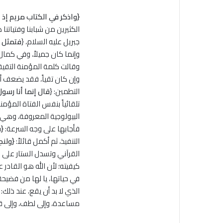
{واذكر في الكتاب مريم إذ ا
الكثيرين من شبابنا وفتياتنا 
جبريل عليه السلام، {
فتمثل له
وإنما كان جميلاً، وفي كمال
وقالت كلمة المؤمنة التقية 
وإن كان تقياً، فقد يضعف أحيا
التطمين: {
قال إنما أنا رسول 
تلقائياً بنفس الفتاة المؤم
البيولوجية المعروفة، وهي 
فأجابها على وجه السرعة:
{ق
التنفيذ، ثم أكمل قائلاً:
{ولنج
القرآني وتسدل الستار على 
كيفيته؛ لأن الله هو القادر
في حياتها، يا لها من فضيحة
الذي لا بد أن يقع، عند ذلك: 
مساعدة، وإلى لطف، وإلى قر