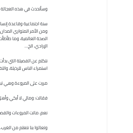
وسأتحدث في هذه العجالة عن 
سنة اجتماعية وقاعدة إنسا
ومن الأمر المتواري المدان إ
الصحة العالمية، وما طأطأت
الإرادي، الخ…
نتكلم عن الفضيلة التي بدأت
استمراء الناس للرذيلة، وا
مررت على المروءة وهي تب
فقالت: ومالي ﻻ أبكي وأه
نعم، ماتت المروءات والفضا
وتعالوا بنا نتعلم من الغرب