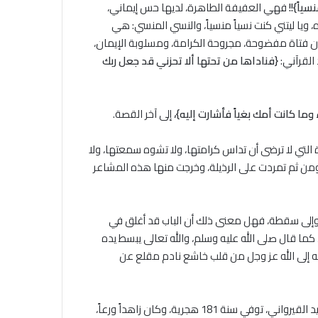
سياً}!!
فهي العفيفة الطاهرة، لديها حس إيماني،
، ويا ليتني كنت نسياً منسياً، والنسي المنسي: هي
ون فتاة مفضوحة، مجروحة الكرامة، ومسلوبة الإيمان،
القرآني:
{فناداها من تحتها ألا تحزني قد جعل ربك
ما كانت أمك بغياً فأشارت إليه}،
إلى آخر القصة.
 التي لا ترضى أن تداس كرامتها، ولا تشوه سمعتها، ولا
، ومن ثم تمردت على الرذيلة، وخرجت منها هذه المشاعر
 وإلى سقطة، فهل معنى ذلك أن الباب قد أغلق في
ما قال صلى الله عليه وسلم، والله تعالى يبسط يده
وجه إلى الله عز وجل من قلب خاشع نادم مقلع عن
يروي القاضي عياض في كتابه: (ترتيب المدارك)، في ترجمة أحد أصحاب الإمام مالك واسمه: البهلول بن رشيد القيرواني، توفي سنة 181 هجرية، وكان زاهداً ورعاً،