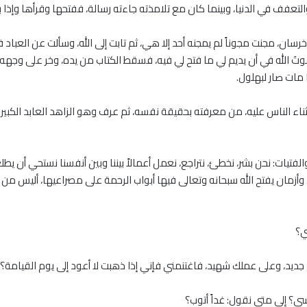
التعفف في الدنيا، وبينما كان مع تلامذته جاءته رسالة، ففتحها وقرأها وإذا ب
ان، مجنت مجوناً لم يمجنه أحد إلا هي، ثم تابت إلى الله، وسألت عن العباد 
دعوتَ الله في أن يديم لي ما فتح لي فيه، فسقط الكتاب من يده، وخر على وجه
 مات صار لبهلول.
ناء الناس عليه، من معرفته بحقيقة نفسه، ثم عرف وهو الزاهد العابد الكبير 
فتيات: نحن بشر، نخطئ، نتراجع، نعمل أعمالاً بيننا وبين أنفسنا نستحي أن يطل
زمان يفتح الله سبحانه وتعالى فيها أبواب الرحمة على مصراعيها، أليس من 
ي؟
 جديد، وعلى عملك شهيد، فاغتنمني فإني إذا ذهبت لا أعود إلى يوم القيامة؟
ى؟ إلى متى نقول: غداً أتوب؟