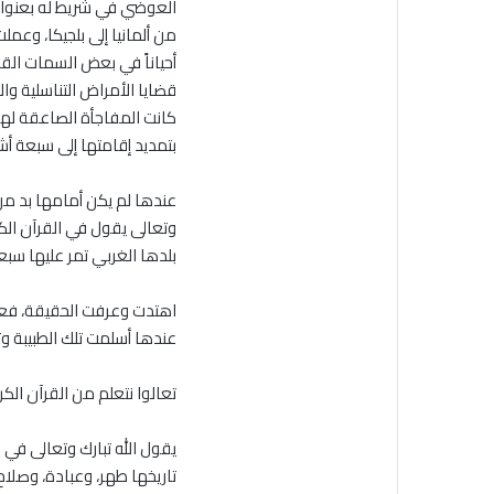
العوضي في شريط له بعنوان: 
من ألمانيا إلى بلجيكا، وعمل
أحياناً في بعض السمات القلي
قضايا الأمراض التناسلية والج
كانت المفاجأة الصاعقة لها!
بتمديد إقامتها إلى سبعة أشه
عندها لم يكن أمامها بد من 
وتعالى يقول في القرآن الك
بلدها الغربي تمر عليها سبع
اهتدت وعرفت الحقيقة، فعرفت
عندها أسلمت تلك الطبيبة وت
تعالوا نتعلم من القرآن الكر
يقول الله تبارك وتعالى في 
تاريخها طهر، وعبادة، وصلا