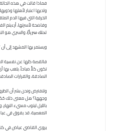
فماذا قالت في هذه الحالة ا
ولديها اعتبار لأهلها وذويها
الخرقة التي فيها الدم الم
وفاضحة لأسرتها، أرءيتم ال
تحتك سرياً}
، والسري هو النه
ويستمر بها المشهد إلى أن 
فالقصة كلها عن نفسية الفتا
تكون كلأً مباحاً، يلعب بها
الصادقة، والقرارات الصادقة
ولنفترض ونحن بشر أن الظرو
وجهها؟ هل معنى ذلك حُكمنا
بالليل ليتوب مسيء النهار، 
المعصية، قد يفوق في عباد