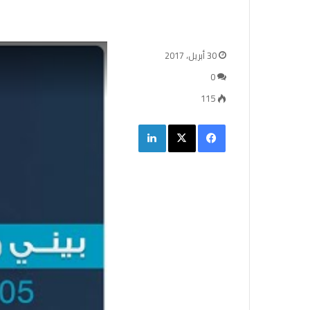
30 أبريل، 2017
0
115
فيسبوك
‫X
لينكدإن