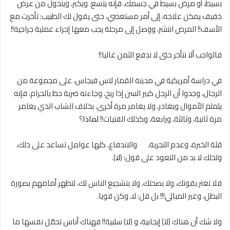
بسيط، أو مرض بسيط في جسمك، فإنه يتسع، ويكبر، ويتحول من عرض
خفيف يمكن علاجه، إلى أمر مستعصي، حتى يقول لك الطبيب: تأخرت مع
الأسف!! المرض انتشر، ووصل إلى مرحلة يجب معها إجراء عملية جراحية!!
فالواجب ألا نتأخر حتى ﻻ ندفع الثمن غاليا!!
في دراسة أمريكية في مدينة القمار لاس فيجاس، على مجموعة من
الرجال، وجدوا أن الرجل كبير السن إذا ربح، وجاءته ضربة حظ بالحرام، فإنه
يلملم الأموال ويغادر، ولا يغامر مرة أخرى، بخلاف الشاب الذي يغامر
مرة ثانية، وثالثة، ورابعة، وكذلك الفتيات!!
لماذا
؟
قلة الخبرة، وعدم التجربة، والاندفاع، كلها عوامل تساعد على ذلك،
ولذلك لا بد من التعود على قول: (
ﻻ
).
فلا تغتر بقوتك، ولا بصحتك، ولا بتشجيع الناس لك، لتظهر أمامهم بصورة
البطل، وغير المبالي!!! بل قل: ﻻ، وكن قويا.
ولا شك أن هناك (ﻻ) إيجابية، و (ﻻ) سلبية!! فهناك أناس تحمّل نفسها ما