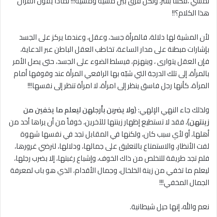
نمشي ،فكلنا بشر، ولكن فرق بين مشية ومشية!!! لماذا يقول القرآن
هذا الكلام؟!!
لأن المشية لها دلالة، فالمرأة جسد، وعقل، وعندما يركز على الجسد
بإشارات مبطنة على مدار الساعة، تخاطب العقل الباطن عبر الدعاية،
فإن العقل يتوارى ، وينهزم، فيسلط الضوء على الجسد، حتى يصل الأمر
بالمرأة، إلى تلك الدرجة التي شبّه بها الرافعي المرأة عند وقوفها أمام
المرآة، كأنها رجل فاسق ينظر إلى امرأة، ﻻ امرأة تنظر إلى نفسها!!!
ولذلك جاء النهي الإلهي: {
ولا يضربن بأرجلهن ليعلم ما يخفين من
زينتهن
}، فقد لا تستطيع إظهار زينتها للآخرين، خوفاً من أن يراها أحد من
أهلها، أو لأي سبب كان، ولكنها في المقابل تجد في نفسها شهوة
لفت الأنظار، والاستمتاع بالتعليق على جمالها، ودلالها، لترضي غرورها،
فلم تجد طريقة للتخلص من ذاك الخوف، وإشباع رغبتها، إلا بضرب رجلها،
ليعلم ما تخفي من زينة الخلخال، وجمال الأقدام، الذي هو باب لمعرفة
الجمال المخفي!!!
نعم والله، إنها حيل شيطانية.