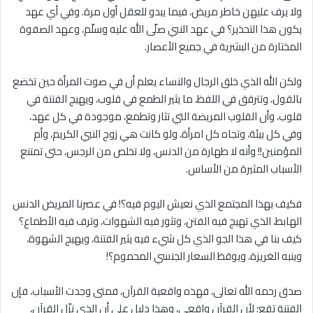
ولا يرف عليهن خاطر مريض، فيما يبدو للعقل أول مرة. وفي أي عهد
يكون هذا التحذير؟ في عهد النبي صلّى الله عليه وسلّم، وعهد الصفوة
المختارة من البشرية في جميع الأعصار.
ولكن الله الذي خلق الرجال والنساء يعلم أن في صوت المرأة حين تخضع
بالقول، وتترقق في اللفظ، ما يثير الطمع في قلوب، ويهيج الفتنة في
قلوب، وأن القلوب المريضة التي تثار وتطمع، موجودة في كل عهد،
وفي كل بيئة، وتجاه كل امرأة، ولو كانت هي زوج النبي الكريم، وأم
المؤمنين!! وأنه لا طهارة من الدنس، ولا تخلص من الرجس، حتى تمتنع
الأسباب المثيرة من الأساس.
فكيف بهذا المجتمع الذي نعيش اليوم فيه؟! في عصرنا المريض الدنس
الهابط، الذي تهيج فيه الفتن، وتثور فيه الشهوات، وترف فيه الأطماع؟
كيف بنا في هذا الجو الذي كل شيء فيه يثير الفتنة، ويهيج الشهوة،
وينبه الغريزة، ويوقظ السعار الجنسي المحموم؟!
صدق رحمه الله تعالى، فهذه واقعية القرآن، فمتى وجدت الأسباب، فإن
الفتنة تقع؛ لأن القرآن واقعي، وهذا دليل على أن الذي نزّل القرآن،