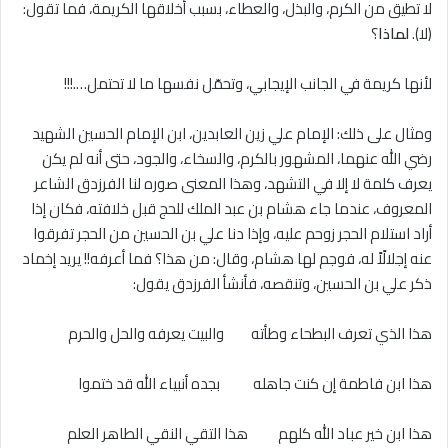
ﻻ تطيق من الكرم، والبذل، والعطاء، بسبب أخلاقها الكريمة، فما تقول:
(ﻻ).
لماذا
؟
لأنها كريمة في الجانب الإيجابي، وتحمّل نفسها ما ﻻ تحتمل….!!!
ومثال على ذلك: الإمام علي زين العابدين، ابن الإمام الحسين الشهيد
رضي الله عنهما، المشهور بالكرم، والسخاء، والجود، حتى أنه لم يكن
يعرف كلمة لا إلا في التشهد، وهذا المعنى صوره لنا الفرزدق الشاعر
المعروف، عندما جاء هشام بن عبد الملك للحج قبل خلافته، فكان إذا
أراد استلام الحجر زوحم عليه، وإذا دنا علي بن الحسين من الحجر تفرقوا
عنه إجلالًاً له، فوجم لها هشام، وقال: من هذا؟ فما أعرفه!! يريد إخماد
ذكر علي بن الحسين، وتنقصه، فأنشأ الفرزدق يقول:
هذا الذي تعرف البطحاء وطأته والبيت يعرفه والحل والحرم
هذا ابن فاطمة إن كنت جاهله بجده أنبياء الله قد ختموا
هذا ابن خير عباد الله كلهم هذا التقي النقي الطاهر العلم