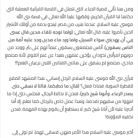
ومن هنا تأتي قضية الحياء، التي تتمثل في القصة القرآنية العملية التي
حكاها لنا القرآن الكريم، وقصّها علينا الله تعالى في قصة نبي الله
موسى عليه السلام، عندما هرب من مصر، لينجو بدمه من أولئك الأشرار
الذين تآمروا عليه، قال الله تعالى: {
ولما توجه تلقاء مدين قال عسى
ربي أن يهديني سواء السبيل، ولما ورد ماء مدين وجد عليه أمة من
الناس يسقون
}، أناس مجتمعون يسقون غنماً لهم على بئر، ووجد من
دونهم امرأتين تذودان، يؤخرن غنمهن بعيدا عن غنم القوم، لأنه مجتمع
مادي، مجتمع لم يشفق على هاتين الفتاتين اللتين ترعيان الغنم!!!
فرأى نبي الله موسى عليه السلام، الرجل إنساني، هذا المشهد المقزز
للفطرة السوية، فماذا فعل؟ {
قال: ما خطبكما. قالتا ﻻ نسقي حتى
يصدر الرعاء. وأبونا شيخ كبير
}، فنحن لا نخالط الرجال، فنجلس حتى إذا ما
انتهوا من سقيهم تقدمنا، وهذا عمل خاص بالرجال كما تعلم، إلا أننا
أجبرنا عليه لأن أبانا شيخ كبير، لا يستطيع أن يقوم بهذه المهمة، فنحن
نكفيه المؤونة!
أكبر موسى عليه السلام هذا الأمر منهن، فسقى لهما، ثم تولى إلى