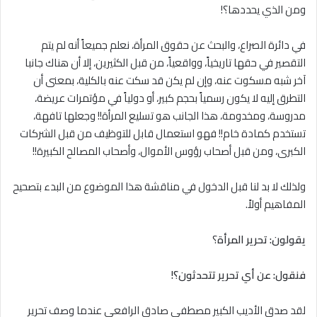
ومن الذي يحددها؟!
في دائرة الصراع، والبحث عن حقوق المرأة، نعلم جميعاً أنه لم يتم
التقصير في حقها تاريخياً، وواقعياً، من قبل الكثيرين، إلا أن هناك جانبا
آخر شبه مسكوت عنه، وإن لم يكن قد سكت عنه بالكلية، بمعنى أن
التطرق إليه لا يكون رسمياً بحجم كبير، أو دولياً في مؤتمرات عريضة،
مدروسة، ومخدومة، هذا الجانب هو تسليع المرأة!! وجعلها تافهة،
تستخدم كمادة خام!! فهو استعمال قابل للتوظيف من قبل الشركات
الكبرى، ومن قبل أصحاب رؤوس الأموال، وأصحاب المصالح الكبيرة!!
ولذلك لا بد لنا قبل الدخول في مناقشة هذا الموضوع من البدء بتصحيح
المفاهيم أولاً.
يقولون: تحرير المرأة
؟
فنقول: عن أي تحرير تتحدثون؟!
لقد صدق الأديب الكبير مصطفى صادق الرافعي عندما وصف تحرير