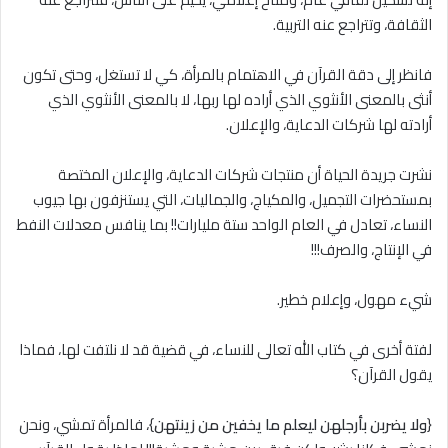
الثقافة، وتتراجع عنه التربية.
فانظر إلى دقة القرآن في الاهتمام بالمرأة، كي لا تستغل، وحتى تكون
أنثى بالمعنى الأنثوي الذي أراده لها ربها، ﻻ بالمعنى الأنثوي الذي
أرادته لها شركات الدعاية، والإعلان.
نشرت جريدة الحياة أن منتجات شركات الدعاية، والإعلان المختصة
بمستحضرات التجميل، والمكياج، والجماليات، التي يستنزفون بها جيوب
النساء، تعادل في العام الواحد ستة مليارات!! بما ينافس معدلات النفط
في الإنتاج، والصرف!!!
شيء مهول، وإعلام خطير.
لفتة أخرى في كتاب الله تعالى للنساء، في قضية قد لا نلتفت لها، فماذا
يقول القرآن؟
{
ولا يضربن بأرجلهن ليعلم ما يخفين من زينتهن
}، فالمرأة تمشي، ونحن