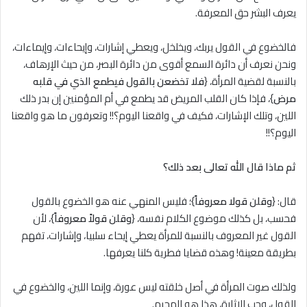
يعرف البشر حق المعرفة.
فالخضوع في القول يربك، ويخلخل، ويعطي إشارات، وإيحاءات، وإيماءات،
ونحن نعرف أن دائرة السمع أقوى من دائرة البصر، من حيث الإرهاف،
بالنسبة لقضية المرأة، {
فلا تخضعن بالقول فيطمع الذي في قلبه
مرض
}، فإذا كان القلب المريض قد يطمع في أم المؤمنين إن بدر ذلك
اللين، وتلك الإشارات، فكيف في واقعنا اليوم؟!! وتعرفون ما هو واقعنا
اليوم؟!!
ثم ماذا قال الله تعالى بعد ذلك؟
قال: {
وقلن قولا معروفاً
}؛ فليس المنهي عنه هو الخضوع بالقول
فحسب، بل كذلك موضوع الكلام نفسه، {
وقلن قولاً معروفاً
}، لأن
القول غير المعروف بالنسبة للمرأة يعطي إيحاء سلبيا، وإشارات، تفهم
بطريقة معينة! وهذه قضايا فطرية كلنا يعرفها.
ولذلك صوت المرأة في أصل خلقته ليس عورة، وإنما اللين، والخضوع في
القول، وحب الإثارة، هذا هو المحرم.