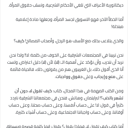
ديكتاتورية الأعراف التي تلغي الأحكام الشرعية، وتسلب حقوق المرأة.
أما الخطأ الآخر: فهو التسويق لجسد المرأة، وجعلها مادة إعلامية
مبتذلة!
والذي يتلاعب بذلك مع الأسف هو الرجل، وأصحاب المصالح!
كيف
؟
نحن تربينا في المجتمعات الشرقية على الخوف من كلمة: ﻻ!! ولذا نحن
نريد أن نتدرب، وأن نؤكد على أهمية الـ
: (لا)
، لأن (
لا
) دليل اعتراض، ولست
أنا الذي أقول ذلك، بل الغربيون هم من يقولون ذلك، فالحياة قائمة
على
منع وإيجاب
، وعلى
حقوق وواجبات
.
ومن الكتب المهمة في هذا المجال، كتاب:
كيف تقول ﻻ، دون أن
تشعر بالذنب
؟! لبرايتمان، وهاتش، فنحن في مجتمعاتنا الشرقية نتردد
كثيراً في قول: لا! على حساب أنفسنا، وعلى حساب صحتنا، وعلى حساب
أوقاتنا، وعلى حساب واجباتنا الاجتماعية، وعلى حساب أشياء كثيرة.
أما كتاب كيف تقول لا، فماذا يقول؟ يقول: إنها كلمة قصيرة وبسيطة،