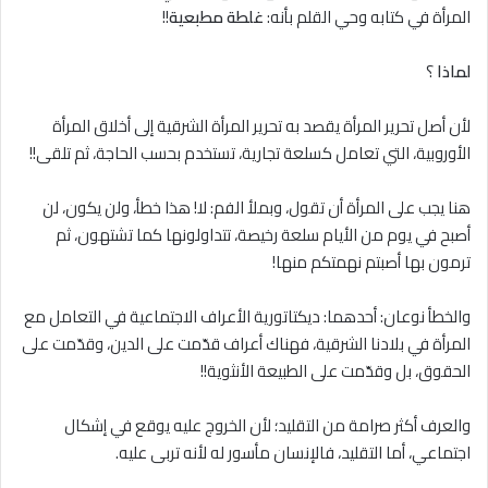
المرأة في كتابه وحي القلم بأنه:
غلطة مطبعية
!!
لماذا
؟
لأن أصل تحرير المرأة يقصد به تحرير المرأة الشرقية إلى أخلاق المرأة
الأوروبية، التي تعامل كسلعة تجارية، تستخدم بحسب الحاجة، ثم تلقى!!
هنا يجب على المرأة أن تقول، وبملأ الفم: ﻻ! هذا خطأ، ولن يكون، لن
أصبح في يوم من الأيام سلعة رخيصة، تتداولونها كما تشتهون، ثم
ترمون بها أصبتم نهمتكم منها!
والخطأ نوعان: أحدهما: ديكتاتورية الأعراف الاجتماعية في التعامل مع
المرأة في بلادنا الشرقية، فهناك أعراف قدّمت على الدين، وقدّمت على
الحقوق، بل وقدّمت على الطبيعة الأنثوية!!
والعرف أكثر صرامة من التقليد؛ لأن الخروج عليه يوقع في إشكال
اجتماعي، أما التقليد، فالإنسان مأسور له لأنه تربى عليه.