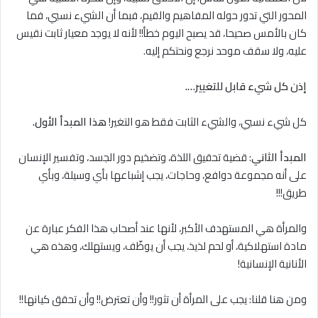
المحور التي تدور حوله المفاهيم والقيم، فبما أن الشيء نسبي، فما
كان بالأمس صحيحا، قد يصبح اليوم خطأ!! لأنه لا يوجد معيار ثابت نقيس
عليه، ولا سقف موحد نرجع ونحتكم إليه.
إذن كل شيء قابل للتغيير….
كل شيء نسبي، والشيء الثابت فقط هو التغير!
هذا المبدأ الأول.
المبدأ الثاني
: قضية تحقيق اللذة، وتضخيم دور الجسد، وتفسير الإنسان
على أنه مجموعة دوافع، وحاجات، يجب إشباعها بأي وسيلة، وبأي
طريق!!!
والمرأة هي المستهدف الأكبر، لأنها عند أصحاب هذا الفكر عبارة عن
مادة استهلاكية، أو لحم لذيذ، يجب أن يوظّف، ويستهلك، وهذه هي
الأنانية الإنسانية!
ومن هنا قلنا: يجب على المرأة أن تثور!! وأن تعترض!! وأن تحقق كيانها!!