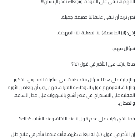
المهذبة، تبقي على المودة، وتجعلك تقدر الإنسان!!!
نحن نريد أن تبقى علاقاتنا حميمة، جميلة.
إذن: (ﻻ) الحاسمة،) ﻻ( المعللة، (لا) المهذبة.
سؤال مهم:
ماذا يترتب على التأخير في قول (ﻻ)؟
وللإجابة على هذا السؤال فقد طفت على عشرات المدارس، للذكور
والإناث، لتعليمهم قول: لا، وخاصة الفتيات، فهن يجب أن يتعلمن الثورة
العقلية على الاستدراج، في عصر أشبع بالشهوات على مدار الساعة،
والمكان.
فما الذي يترتب على عدم قول ﻻ عند الفتاة، وعند الشاب كذلك؟
إن التأخر في قول: (ﻻ)، له تبعات كثيرة، فأنت عندما تتأخر في علاج خلل