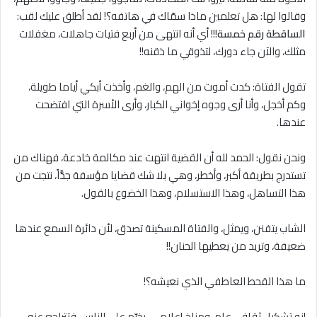
وقالوا لها: هل تعلمين ماذا سمّاك في هاتفه؟! لقد أطلق عليك لقب:
الساقطة رقم خمسة
!!! أي أنه انتهى من أربع فتيات جاهلات، مغفلات
مثلك، والآن جاء دورك، لتذوقي ما ذقنه!!
تقول الفتاة: كدت أموت من الهم، والغم، وأخذت أبكي أياما طويلة،
وكم أخجل، وأنا أرى وجوه إخواني الكبار، وأرى الأسرة التي افتضحت
عندها.
ونحن نقول: الحمد لله أن القضية انتهت عند مكالمة خادعة، فهناك من
تستدرج بطريقة أكبر، وأخطر، وهي بلا شك قضايا مؤسفة جدًّاً، نتجت من
هذا التساهل، وهذا الاستسلام، وهذا الخضوع بالقول.
الشاب يتفنن، ويمثل، والفتاة المسكينة تصدق، لأن دائرة السمع عندها
ضعيفة، وتريد من يعطيها الحنان!!
ما هذا القحط العاطفي الذي نعيشه؟!
إنه تشكيل ثقافي عام، ومناخ إعلامي، يخيّم على الناس، فتتراجع عنه