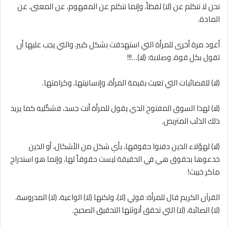
نحن ﻻ نتكلم عن (لا) لفظاً، وإنما نتكلم عن المفهوم، عن المعنى، عن
المادة.
أعود مرة أخرى للمرأة التي استهدفت بشكل كبير، والتي يجب عليها أن
تقول بكل قوة، وصلابة: (
ﻻ
)…!!!
(
ﻻ
) للفضائيات التي تعبث بقيمة المرأة، وإنسانيتها، وكرامتها.
(
ﻻ
) لهذا السوق المفتوح الذي يقول للمرأة أنت جسد، فشكّليه كما يريد
ذلك الذئب المتربص.
(
ﻻ
) لهؤلاء الذين دفنوا حقوقها، بأي شكل من الأشكال، أو الذين
خدعوها بحقوق هي في الحقيقة ليست حقوقاً لها، وإنما هو استدراج
ماكر خبيث!
القرآن الكريم قال للمرأة: قولي (ﻻ)، ولكنها (ﻻ) الواعية، (ﻻ) المدروسة،
(ﻻ) الصائبة، (ﻻ) التي تحقق أنوثتها التحقيق الصحيح.