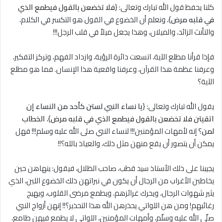
كلنا يحفظ قول الله تبارك وتعالى: {
فلا تخضعن بالقول فيطمع الذي
في قلبه مرض
}، ونعلم أن الخضوع في القول هو التكسر في الكلام،
والتأنث الزائد، والميلان، وهذا يجعل ميلاً في قلب الرجل!!!
فإذا قرأنا مطلع الآية، اتسعت دائرة الرؤية، وازداد الفهم، وتركز التفكير،
وعرفنا عظمة هذا القرآن، وعرفنا واقعية هذا الإنسان. فما هو مطلع
الآية؟
يقول الله تبارك وتعالى: {
يا نساء النبي لستن كأحد من النساء إن
اتقيتن فلا تخضعن بالقول فيطمع الذي في قلبه مرض
}،
الخطاب
لمن
؟ إنه لأمهات المؤمنين!!! لنساء النبي صلى الله عليه وسلم!!! فهل
يمكن أن يتصور أن يقع منهن مثل ذلك، والعياذ بالله؟!!
يجيبنا على ذلك الأستاذ سيد قطب، صاحب الظلال، فيقول: ينهاهن حين
يخاطبن الأغراب من الرجال أن يكون في نبراتهن ذلك الخضوع اللين، الذي
يثير شهوات الرجال، ويحرك غرائزهم، ويطمع مرضى القلوب، ويهيج
رغائبهم! ومن هن اللواتي يحذرهن الله هذا التحذير؟!! إنهن أزواج النبي
صلّى الله عليه وسلّم، وأمهات المؤمنين، اللواتي لا يطمع فيهن طامع،