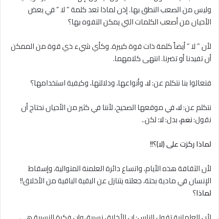
وليس من الصعب النطق بها. إذن لماذا تعد كلمة ” لا ” في بعض
الأحيان من أصعب الكلمات التي يمكن التفوه بها؟
لأن ” لا ” أيضاً كلمة ذات قوة كبيرة. وكأي شيء ذي قوة من الممكن
أن تفيدنا أو تضرنا. انتهى كلامهما.
فتعالوا بنا نتكلم عن:
ﻻ
، وأنواعها، ودلالتها، وكيفية استخدامها؟
نتكلم عن:
لا،
في موقعها الصحيح، لأننا في كثير من الأحيان نحتاج أن
نقول:
نعم،
بدل:
لا
؛ لكن..
لماذا ركزت على (لا)؟!!
لأن الثقافة هذه الأيام، واتساع دائرة العلمنة المتوالية، وإسقاط
الإنسان في مادية بحتة، جعلته يتنازل عن البقية الباقية من الأخلاق!!
لماذا
؟
لأن العلمانية تقول للناس: إن الأخلاق نسبية، وإن فكرة النسبية هي