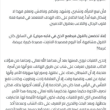
فأن تبيع المرأة، وتشتري، وتشهد، وتتكلم، وتناقش، وتعلم، فهذا لا
إشكال فيه أبداً، إنما الكلام على ذلك الهدف المتعمد في قضية فتنة
قلوب الرجال، والتلاعب بعقول الآدميين.
{
فلا تخضعن بالقول فيطمع الذي في قلبه مرض
}، في السابق كان
القول مشافهة، أما اليوم فمصيدة الانترنت، مصيدة كبيرة عريضة،
غريبة!!
إحدى الفتيات تروي قصتها بعد أن هداها الله تعالى، ونجاها من هؤلاء
الذئاب، فتقول: تعرفت على شاب عن طريق الهاتف، مع أنها من أسرة
متدينة، إلا أن الشيطان ضحك على عقلها، وصور لها سهولة الأمر، وأنها
عبارة عن لعب، وتقضية وقت، إلا أن العلاقة زادت، وتطورت، وكادت تقع
الفأس في الرأس، فما كان من الخادمة إلا أن أبلغت أخوتها بذلك، فكان
تصرف الأخوة حكيما معها، بتذكيرها بالله تعالى، وحرمة هذا الأمر،
وبالقصص التي تقع للفتيات، وكيف تكون النهاية الأليمة لها، فاعترفت
بخطئها، وبعد البحث والتحري تم التعرف على ذلك الشاب، وعندما أخذ
الأخوة منه هاتفه، ليروا تلك المحادثات، تفاجؤوا جميعا، وجاؤوا لأختهم،