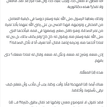
أما منطق: ﻻ تفعل كذا، ويجب عليك كذا، وأن هذا قرار قد نفّذ، فافعل
ولا تفكر!!
هذه دكتاتورية
.
ولذلك يعطينا الرسول صلى الله عليه وسلم دروسا في كيفية التعامل
من المخطئ، وتوجيهه، فهذا الحسن بن علي رضي الله عنهما يأخذ تمرة
من تمر الصدقة، وهو طفل صغير، ويضعها في فمه، فيأخذها النبي
صلى الله عليه وسلم منه، ويقول له: كخ كخ! ولم يكتف بذلك، بل بين له
لماذا أخذها منه، وحرمه إياها، فقال: أما تعرف أنا لا نأكل الصدقة؟!
إذن منعه، وشرح له، منعه، وعلّل له، منعه، وقال له: لماذا منعتك؟ حتى
يفهم.
هذه (لا) المعلّلة.
هناك أيضا: (لا) المهذبة! فأنا، وأنت، وكلنا، يجب أن نتأدب، وأن نتعلم كيف
نرقى بأسلوبنا، وأخلاقنا.
فقد تقول: ﻻ، لموضوع معين؛ ولكنها قد تقال بطرق كثيرة!!! فــ: (لا)