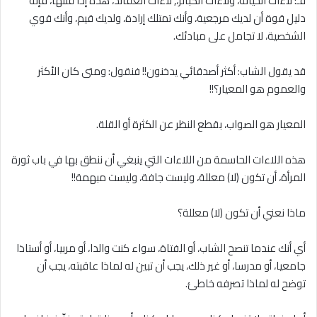
فـ: ﻻءات الخيانة، وﻻءات الكبائر،, ﻻءات العقائد، هذه إذا قلتها، فإنه
دليل قوة أن لديك مرجعية، وأنك تمتلك إرادة، ولديك قيم، وأنك قوي
الشخصية، ﻻ تجامل على مبادئك.
قد يقول الشاب: أكثر أصدقائي يدخنون!! فنقول: ومتى كان الأكثر
والعموم هو المعيار؟!!
المعيار هو الصواب، بقطع النظر عن الكثرة أو القلة.
هذه اللاءات الحاسمة من اللاءات التي ينبغي أن ننطق بها في باب ثورة
المرأة، أن تكون (لا) معللة، وليست جافة، وليست مبهمة!!
ماذا نعني أن تكون (لا) معللة؟
أي أنك عندما تنصح الشاب، أو الفتاة، سواء كنت والدا، أو مربيا، أو أستاذا
جامعيا، أو مدرسا، أو غير ذلك، يجب أن تبين له لماذا عاقبته، يجب أن
توضح له لماذا تصرفه خاطئ.