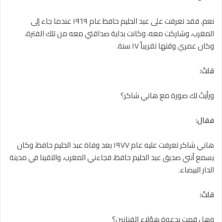
نعم، فقد تعرفت على عبد الحليم حافظ عام ١٩٦٩ عندما جاء إلى
المغرب، وشاركت معه، وكانت بداية صداقتي معه من تلك الفترة،
وكان عمري وقتها تقريباً ١٧ سنة.
قلتُ:
ورأيتُ لك صورة مع هاني شاكر؟
فقال:
هاني شاكر تعرفت عليه عام ١٩٧٧ بعد وفاة عبد الحليم حافظ، وكان
يسمع أنني صديق عبد الحليم حافظ، فجاءني المغرب، والتقينا في مدينة
الدار البيضاء.
قلتُ:
وهل قمت بدعوة هؤلاء الفنانين؟