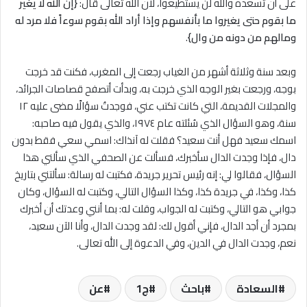
على أن تُسعده والله لن يستطيعوا، لأن الله تعالى قال:
{إن الله لا يغير
ما بقوم حتى يغيروا ما بأنفسهم وإذا أراد الله بقوم سوءاً فلا مرد له
ومالهم من دونه من وال}
.
وبعد سنة وثلاثة أشهر من الغياب رجعت إلى المغرب، فكنت قد خرجت
بوجه، ورجعت بغير الوجه الذي خرجت به، وبدأت أتصفح قصاصات الجرائد،
والمجلات القديمة، التي كانت تكتب عني، فوجدتُ سؤالًا مضى عليه ١٢
سنة، وهو السؤال الذي سُئلته عام ١٩٧٤، والذي يقول فيه صاحبه:
اسمك سعيد فهل أنت سعيد؟ فقلت له آنذاك: اسمي سعي فقط بدون
دال، فإذا وجدت الدال سأخبرك، فسألت عن الصحفي الذي سألني هذا
السؤال، فقالوا لي: إنه رئيس تحرير جريدة، فكتبت له رسالة: سألتني بتاريخ
كذا، وكذا، في جريدة كذا، وكذا السؤال التالي، وكتبت له السؤال، وكان
جوابي هو التالي، وكتبت له الجواب، وقلت له: بما أنني وعدتك أن أخبرك
بمجرد أن أجد الدال، فإني أقول لك: لقد وجدت الدال، وأنا الآن سعيد،
نعم، وجدت الدال في الدين، وفي الدعوة إلى الله تعالى.
السعادة
باحث
ج1
عن