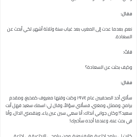
فقال:
نعم، بعدما عدت إلى المغرب بعد غياب سنة وثلاثة أشهر، لكي أبحث عن
السعادة.
قلتُ:
وكيف بحثت عن السعادة؟
فقال:
سألني أحد الصحفيين عام ١٩٧٤ وكنت وقتها معروف كمذيع، ومقدم
برامج، وممثل، ومغني، فسألني سؤالاً، وقال لي: اسمك سعيد فهل أنت
سعيد؟! وكان جوابي آنذاك: أنا سعي سين عين ياء، وينقصني الدال، وأنا
في بحث عنه، وعندما أجده سأخبرك!
كانت لي برامج إذاعية، وتليفزيونية، ومن برامجي الإذاعية في إذاعة