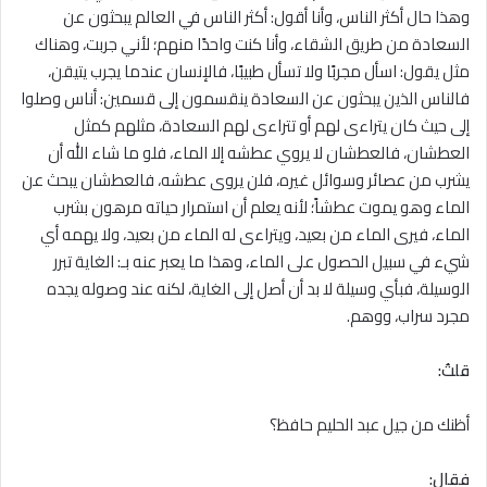
وهذا حال أكثر الناس، وأنا أقول: أكثر الناس في العالم يبحثون عن
السعادة من طريق الشقاء، وأنا كنت واحدًا منهم؛ لأني جربت، وهناك
مثل يقول: اسأل مجربًا ولا تسأل طبيبًا، فالإنسان عندما يجرب يتيقن،
فالناس الذين يبحثون عن السعادة ينقسمون إلى قسمين: أناس وصلوا
إلى حيث كان يتراءى لهم أو تتراءى لهم السعادة، مثلهم كمثل
العطشان، فالعطشان لا يروي عطشه إلا الماء، فلو ما شاء الله أن
يشرب من عصائر وسوائل غيره، فلن يروى عطشه، فالعطشان يبحث عن
الماء وهو يموت عطشاً؛ لأنه يعلم أن استمرار حياته مرهون بشرب
الماء، فيرى الماء من بعيد، ويتراءى له الماء من بعيد، ولا يهمه أي
شيء في سبيل الحصول على الماء، وهذا ما يعبر عنه بـ: الغاية تبرر
الوسيلة، فبأي وسيلة لا بد أن أصل إلى الغاية، لكنه عند وصوله يجده
مجرد سراب، ووهم.
قلتُ:
أظنك من جيل عبد الحليم حافظ؟
فقال: