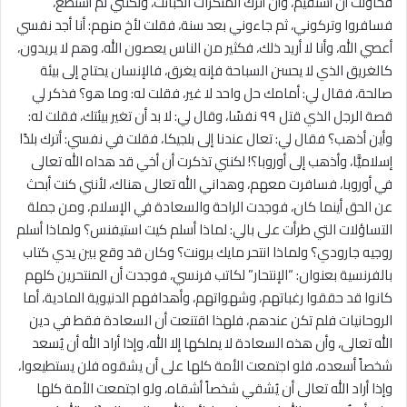
فحاولت أن أستقيم، وأن أترك المنكرات الخبائث، ولكنني لم أستطع،
فسافروا وتركوني، ثم جاءوني بعد سنة، فقلت لأخ منهم: أنا أجد نفسي
أعصي الله، وأنا لا أريد ذلك، فكثير من الناس يعصون الله، وهم لا يريدون،
كالغريق الذي لا يحسن السباحة فإنه يغرق، فالإنسان يحتاج إلى بيئة
صالحة، فقال لي: أمامك حل واحد لا غير، فقلت له: وما هو؟ فذكر لي
قصة الرجل الذي قتل ٩٩ نفسًا، وقال لي: لا بد أن تغير بيئتك، فقلت له:
وأين أذهب؟ فقال لي: تعال عندنا إلى بلجيكا، فقلت في نفسي: أترك بلدًا
إسلاميًّا، وأذهب إلى أوروبا؟! لكنني تذكرت أن أخي قد هداه الله تعالى
في أوروبا، فسافرت معهم، وهداني الله تعالى هناك، لأنني كنت أبحث
عن الحق أينما كان، فوجدت الراحة والسعادة في الإسلام، ومن جملة
التساؤلات التي طرأت على بالي: لماذا أسلم كيت استيفنس؟ ولماذا أسلم
روجيه جارودي؟ ولماذا انتحر مايك برونت؟ وكان قد وقع بين يدي كتاب
بالفرنسية بعنوان: “الإنتحار” لكاتب فرنسي، فوجدت أن المنتحرين كلهم
كانوا قد حققوا رغباتهم، وشهواتهم، وأهدافهم الدنيوية المادية، أما
الروحانيات فلم تكن عندهم، فلهذا اقتنعت أن السعادة فقط في دين
الله تعالى، وأن هذه السعادة لا يملكها إلا الله، وإذا أراد الله أن يُسعد
شخصاً أسعده، فلو اجتمعت الأمة كلها على أن يشقوه فلن يستطيعوا،
وإذا أراد الله تعالى أن يُشقي شخصاً أشقاه، ولو اجتمعت الأمة كلها