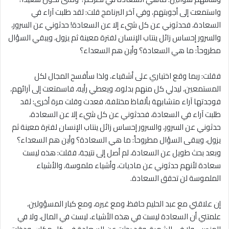
واستمعت إلى أجوبتهم، وفي آخر البرنامج قلت: لقد طلبت آراء في
السعادة، فحدثوني عن كل شيء إلا عن السعادة! حدثوني عن السرور،
والسرور إحساس زائل ينتاب الإنسان لفترة معينة ثم يزول، ويبقي السؤال
مطروحاً: ما هي السعادة؟ وأين هم السعداء؟
فقلت: ربما وقع اختياري على أشقياء، ولذا سأفسح المجال لكل
المستمعين، ليدلي كل منهم بدلوه، ويعطي رأيه، فاسمتعت إلى آرائهم،
فوجدتها آراء متشابهة بألفاظ مختلفة، فعدت وقلت مرة أخرى: لقد
طلبت آراء في السعادة، فحدثوني عن كل شيء إلا عن السعادة،
حدثوني عن السرور، والسرور إحساس زائل ينتاب الإنسان لفترة معينة ثم
يزول، ويبقى السؤال مطروحاً: ما هي السعادة؟ وأين هم السعداء؟
وبعد بحث طويل عن السعادة، لم أصل إلى نتيجة، فقلت: هذه ليست
سعادة لأنهم حدثوني عن ماديات، وأشياء ملموسة، والأشياء
الملموسة لن تحقق السعادة.
إن علاقتي مع عبد الحليم حافظ، ومع غيره، ومع كبار المسؤولين،
علمتني أن السعادة ليست في هذه الأشياء، ليست في المال، ولا في