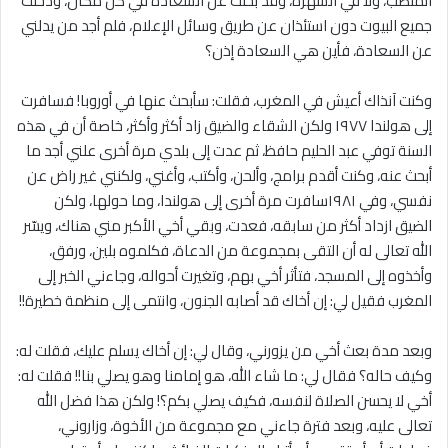
المنصب، ولا في الشهرة، وقد بحثت عن السعادة في كل مكان، ودخلت
جميع البيوت دون استئذان عن طريق وسائل الإعلام، فلم أجد من يدلني
عن السعادة، فأين هي السعادة إذن؟
وكنت آنذاك أعيش في المغرب، فقلت: سأبحث عنها في أوروبا! فسافرت
إلى هولندا ١٩٧٧ ولكن الشقاء والضيق زاد أكثر وأكثر، خاصة أن في هذه
السنة توفي عبد الحليم حافظ، ثم عدت إلى بلدي مرة أخرى علني أجد ما
أبحث عنه، وكنت أقدم برامج، وألحن، وأكتب، وأغني، ولكنني غير راض عن
نفسي، وفي ١٩٨١سافرت مرة أخرى إلى هولندا، وما حولها، ولكن
الضيق ازداد أكثر من سابقه، فعدت، وبقي أخي الأكبر مني هناك، ويسّر
الله تعالى له أن التقى بمجموعة من الدعاة، فكلموه بلين، ورفق،
وأخذوه إلى المسجد، فتأثر أخي بهم، وتغيرت أحواله، وجاءني الخبر إلى
المغرب فقيل لي: إن أخاك قد أصابه الجنون، وانتمى إلى منظمة خطيرة!!
وبعد مدة بعث أخي من يزورني، وقال لي: إن أخاك يسلم عليك، فقلت له:
وكيف حاله؟ فقال لي: ما شاء الله، هو إمامنا وهو يصلي بنا!! فقلت له:
أخي لا يحسن الصلاة لنفسه، فكيف يصلي بكم؟! ولكن هذا فضل الله
تعالى عليه، وبعد فترة جاءني مع مجموعة من الأخوة، وزاروني،