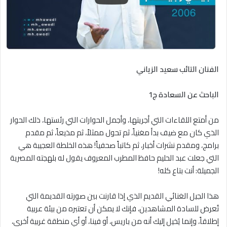
الفنان التائب سعيد الزياني
الباحث عن السعادة ج1
من أمتع اللقاءات التي أجريتها، وأجمل الحوارات التي رئستها، ذلك الحوار
الذي كان مع ضيف بدأ مغنياً، ثم تحول ممثلاً، ثم مذيعاً، ثم مقدم
برامج، ومقدم نشرات أخبار، ثم كاتباً صحفياً! هذه الخلطة العجيبة هي
التي جعلت عبد الحليم حافظ المطرب المعروف يقول له بلهجته المصرية
الجميلة: أنت بتاع كله!
هذا الجيل الغنائي القديم الذي إذا قارنت بين صورته القديمة التي
تُعرض للسادة المشاهدين، فإنك لا يمكن أن تعتبره من بيئة عربية
إطلاقاً، وإنما يُخيل إليك أنه من باريس، أو فينا، أو أي منطقة غربية أخرى،