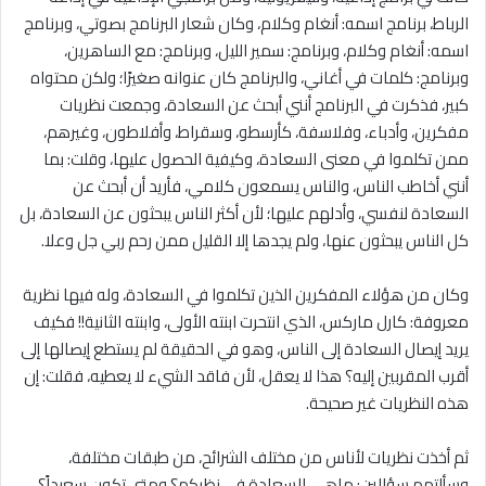
الرباط، برنامج اسمه: أنغام وكلام، وكان شعار البرنامج بصوتي، وبرنامج
اسمه: أنغام وكلام، وبرنامج: سمير الليل، وبرنامج: مع الساهرين،
وبرنامج: كلمات في أغاني، والبرنامج كان عنوانه صغيرًا؛ ولكن محتواه
كبير، فذكرت في البرنامج أنني أبحث عن السعادة، وجمعت نظريات
مفكرين، وأدباء، وفلاسفة، كأرسطو، وسقراط، وأفلاطون، وغيرهم،
ممن تكلموا في معنى السعادة، وكيفية الحصول عليها، وقلت: بما
أنني أخاطب الناس، والناس يسمعون كلامي، فأريد أن أبحث عن
السعادة لنفسي، وأدلهم عليها؛ لأن أكثر الناس يبحثون عن السعادة، بل
كل الناس يبحثون عنها، ولم يجدها إلا القليل ممن رحم ربي جل وعلا.
وكان من هؤلاء المفكرين الذين تكلموا في السعادة، وله فيها نظرية
معروفة: كارل ماركس، الذي انتحرت ابنته الأولى، وابنته الثانية!! فكيف
يريد إيصال السعادة إلى الناس، وهو في الحقيقة لم يستطع إيصالها إلى
أقرب المقربين إليه؟ هذا لا يعقل، لأن فاقد الشيء لا يعطيه، فقلت: إن
هذه النظريات غير صحيحة.
ثم أخذت نظريات لأناس من مختلف الشرائح، من طبقات مختلفة،
وسألتهم سؤالين: ماهي السعادة في نظركم؟ ومتى تكون سعيداً؟