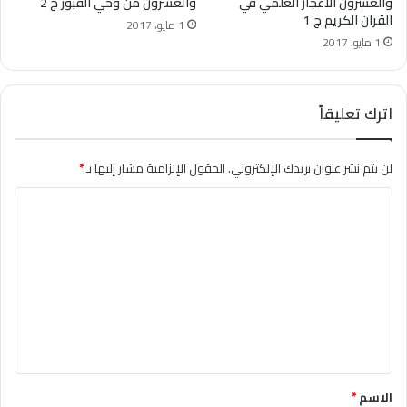
والعشرون الاعجاز العلمي في
والعشرون من وحي القبور ج 2
القران الكريم ج 1
1 مايو، 2017
1 مايو، 2017
اترك تعليقاً
لن يتم نشر عنوان بريدك الإلكتروني.
الحقول الإلزامية مشار إليها بـ
*
ا
ل
ت
ع
ل
ي
ق
*
الاسم
*