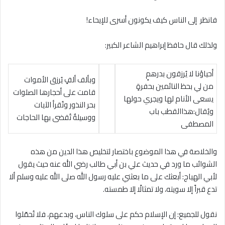
فانظر إلى الناس كيف يكونون أسرى للإيحاء!
ولذلك قال حافظ إبراهيم الشاعر الكبير:
أحياؤنا لا يُرزقون بدرهمٍ
وبألف ألفٍ يُرزق الأموات
من لي بحظ النائمين بحفرةٍ
قامت على أحجارها الصلوات
يسعى الأنام لها ويجري حولها
بحر النذور وتُقرأ الآيات
ويُقال:هذاالقطب باب
ووسيلةٌ تُقضى بها الحاجات
المصطفى
والخلاصة في هذا الموضوع باختصار لتخليص هذا الدين من هذه
الشوائب ما ورد في حديث علي بن أبي طالب رضي الله عنه حيث يقول
لأبي الهياج: أبعثك على ما بعثني عليه رسول الله صلى الله عليه وسلم ألا
تدع قبراً إلا سويته، ولا تمثالًا إلا طمسته.
نقول للجميع: إن الإسلام حكم على سلوك الناس، وبدعهم، فلا تُحمّلوا