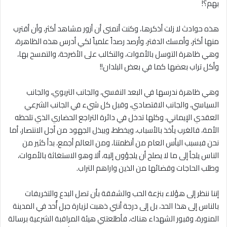
بهم؟!
هذه حوادث لا زلت أذكرها، وكنت أتمنى أن أزور مشاهد أكثر، وأن أقترب
منها أكثر، وأمسك الدفتر، وأرصد رصداً علمياً لكي أدرس هذه الظاهرة،
وهي ظاهرة التوسل بالأموات، والتكالب على الأضرحة، والتمسح بها،
وأكل تراب بعضها كما في بعض البلدان!!
وهي ظاهرة ندرسها في البعد النفسي، والجانب التربوي، والجانب
السياسي، والجانب الاقتصادي، وقبل كل شيء في الجانب الشرعي
العقدي الإيماني، وكلها تدخل في دائرة التراجع الحضاري الذي تلحظه
الأمة، فالغرب يأخذ بالأسباب، ويخطط، ويبذل الجهود من أجل الانتصار، أما
نحن فبسبب اليأس العام من أنظمتنا، ومن العالم أجمع، بدأ كثير من
الناس يلجأ إلى ما لا يصلح أن يلجؤون إليه، ألا وهو الاستغاثة بالأموات،
وطلب الحاجات وقضائها من الذين واراهم التراب.
إننا ننظر إلى هؤلاء بنزعة الحب والشفقة بأن تصل البدع والتخريفات
بالناس إلى هذا الحد، بل إلى درجة أنني ذهبت لزيارة جبل أُحد في المدينة
المنورة، وقبور الشهداء هناك، فأطلعتني هيئة المراقبة الشرعية برسالة