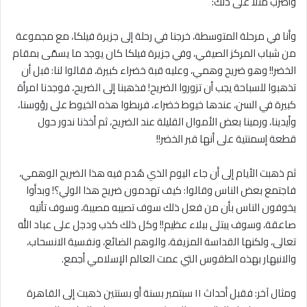
وأضرب مثلاً على ذلك:
وأنا في مرحلة المتوسطة، خرجنا في رحلة إلى جزيرة فيلكا، مع مجموعة
من شباب المركز الصيفي، وفي جزيرة فيلكا كان يوجد ما يسمّى بمقام
الخضر!! وهو ضريح وهمي، وعليه قبة خضراء كبيرة، فقالوا لنا: قبل أن
تذهبوا للسباحة يجب أن تزوروا الضريح! فذهبنا إلى الضريح، فوجدنا امرأة
كبيرة في السن، عندها خيوط خضراء، فربطوا هذه الخيوط على رؤوسنا،
وأيدينا، ورمينا بعض الأموال القليلة عند الضريح، ثم أخذنا ندور حول
قطعة إسمنتية على أنها قبر الخضر!!
ثم ذهبت الأيام إلى أن جاء اليوم الذي هُدم فيه هذا الضريح الوهمي،
فاجتمع بعض الناس وقالوا: كيف تهدمون ضريح هذا الولي؟! وبدأوا
يخوفون الناس بأن من فعل ذلك سوف تصيبه مصيبة، وسوف تأتيه
صاعقة، وسوف يبتلى ببلاء عظيم!! وكل ذلك كذب ودجل على عباد الله
تعالى، ولكنها القداسة المزيفة، والوهم الضائع، ونفسية الانسحاب،
والانبهار بهذه الطقوس التي عمت العالم الإسلامي أجمع.
ومثال آخر: فقبل أحداث ١١ سبتمبر بسنة أو بسنتين ذهبت إلى القاهرة