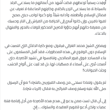
أُوفِدت رسمياً لوعظهم، فكنت أشهد من أعمالهم ما يستدعي الجلد
بالسياط ،لا ما يستدعي الزجر بالكلام، وكثرتهم الصاعقة لا تعرف عن
فضائل الإسلام، وأنظمته، وآدابه شيئاً، ولو دُعوا لواجب ديني صحيح
لفروا نافرين، وإن كانوا أسرع إلى الخرافة من الفراش إلى النار، وحسبك
من معرفة حالهم أنهم جاؤوا للضريح المذكور للوفاء بالندور، والابتهال
بالدعاء.
ويمضي الشيخ محمد الغزالي فيقول: ومع كثرة الدلائل التي انتصبت في
الإسلام دون الوقوع في هذه المحظورات، فقد أقبل المسلمون على
بناء المساجد فوق قبور الصالحين، وتنافسوا في تشييد الأضرحة، حتى
أصبحت تُبنى على أسماء لا مسمّيات لها، بل قد بُنيت على ألواح الخشب،
وجثث الحيوانات!!
ثم يقول: ولماذا نستحي من وصف القبوريين بالشرك؟ مع أن الرسول
صلى الله عليه وسلم وصف المرائين به فقال: (الرياء شرك).
إلى أن قال: لست ممن يدعو إلى هدم هذه الأضرحة من أجل إقامة فتنة
عمياء؛ ولكن أدعو لتقويم العقيدة، والسلوك…، إلخ.