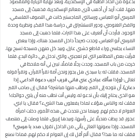
بدعوة من اتحاد الطلبة في الإسكندرية، وبعد نهاية الزيارة والمقصود
منها، قلت: أريد أن أذهب لأرى معالم الإسكندرية، فذهبتُ إلى مسجد
المرسي أبو العباس، ورسالتي الماجستير كانت في التصوف الفلسفي،
والفكر الغنوصي، ودور الاستشراق في دراسة هذا الفكر، ونظرية وحدة
الوجود، فأردت أن أتعرف على هذا التراث، فلما ذهبت إلى مسجد
المرسي أبو العباس، وجدت ضريحاً داخل المسجد هناك، وإذا ببعض
النساء يجلسن وراء قاطع خشبي عازل، وبيد كل منهن مسبحة تسبح بها،
فرأيت بعض المظاهر التي لم تعجبني، والتي تدخل في دائرة البدع، فلما
خرجت من باب المسجد، وجدت رجلًا فاضلًا، تبين لي أنه ملاحظ في
المسجد، فقلت له: يا سيدي هل يجوز ونحن أمة تقرأ القرآن، وتقرأ قوله
تعالى:
{وإذا سألك عبادي عني فاني قريب أجيب دعوة الداعي إذا
دعان}
، أن نتوجه إلى القبر، ونطلب منها مباشرة؟ فقال: إن صاحب القبر
هو الذي يحتاج إليك بأن تدعو له، وليس أنت تطلب منه أن يلبي حوائجك!
فقلت له: والناس هؤلاء لماذا يفعلون هذا الشيء؟ فقال: يا ابني،
العوام لا حكم لهم. وبينما نحن نتحدث في هذه الأمور، دخلت امرأة
عجوز، قد ربطت منديلًا على رأسها، وبيدها إبريق، فلما وصلت إلى منتصف
المسجد، وإذا بصوتها العالي يأتي من الداخل تقول:
مدد يا مرسي
!!
فقلت له: ما هذا؟ فقال: ألم أقل لك إن العوام لا حكم لهم، فماذا نصنع