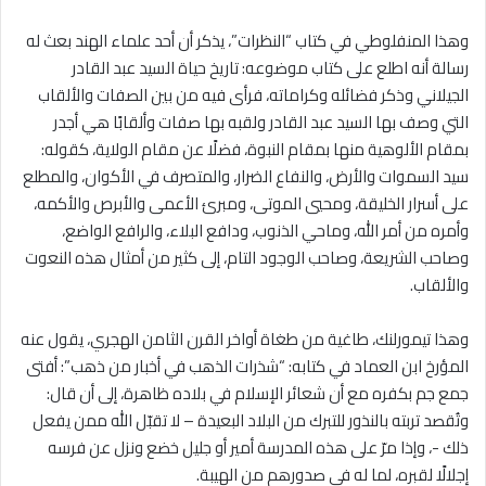
وهذا المنفلوطي في كتاب “النظرات”، يذكر أن أحد علماء الهند بعث له
رسالة أنه اطلع على كتاب موضوعه: تاريخ حياة السيد عبد القادر
الجيلاني وذكر فضائله وكراماته، فرأى فيه من بين الصفات والألقاب
التي وصف بها السيد عبد القادر ولقبه بها صفات وألقابًا هي أجدر
بمقام الألوهية منها بمقام النبوة، فضلًا عن مقام الولاية، كقوله:
سيد السموات والأرض، والنفاع الضرار، والمتصرف في الأكوان، والمطلع
على أسرار الخليقة، ومحيي الموتى، ومبرئ الأعمى والأبرص والأكمه،
وأمره من أمر الله، وماحي الذنوب، ودافع البلاء، والرافع الواضع،
وصاحب الشريعة، وصاحب الوجود التام، إلى كثير من أمثال هذه النعوت
والألقاب.
وهذا تيمورلنك، طاغية من طغاة أواخر القرن الثامن الهجري، يقول عنه
المؤرخ ابن العماد في كتابه: “شذرات الذهب في أخبار من ذهب”: أفتى
جمع جم بكفره مع أن شعائر الإسلام في بلاده ظاهرة، إلى أن قال:
وتُقصد تربته بالنذور للتبرك من البلاد البعيدة – لا تقبّل الله ممن يفعل
ذلك -، وإذا مرّ على هذه المدرسة أمير أو جليل خضع ونزل عن فرسه
إجلالًا لقبره، لما له في صدورهم من الهيبة.