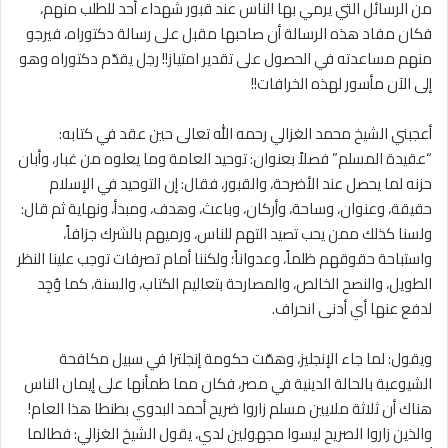
من الرسائل التي يرمي بها الناس عند قبور شهداء أحد للطلب منهم،
فكان مفاد هذه الرسالة أن صاحبها مقبل على رسالة دكتوراه، فيرجو
منهم مساعدته في الحصول على تقدير امتياز!! رجل يقدّم دكتوراه وهو
إلى الآن مأسور لهذه الخرافات!!
أعجبني الشيخ محمد الغزالي رحمه الله تعالى حين عقد في كتابه:
“عقيدة المسلم” فصلاً بعنوان: توحيد العامة وما يعلوه من غبار، وأبان
حزنه لما يحصل عند الأضرحة، والقبور، فقال: إن التوحيد في الإسلام
حقيقة، وعنوان، وساحة، وأركان، وباعث، وهدف، ومبدأ، ونهاية ثم قال:
ولسنا كذلك ممن يحب تصيد التهم للناس، ورميهم بالشرك جزافاً،
واستباحة حقوقهم ظلماً، وعدواناً؛ ولكننا أمام تصرفات توجب علينا النظر
الطويل، والنصح الخالص، والمصارحة بتعاليم الكتاب، والسنة، كما وُجِد
لدفع عنها أي أدنى انحراف.
ويقول: لما جاء الإنجليز، وهمّت حكومة إنجلترا في سبيل مكافحة
الشيوعية بالحالة الدينية في مصر، فكان مما طمأنها على إيمان الناس
هناك أن ثلاثة ملايين مسلم زاروا ضريح أحمد البدوي بطنطا هذا العام!
والذين زاروا الصريح ليسوا مجهولين لدي، يقول الشيخ الغزالي: فطالما