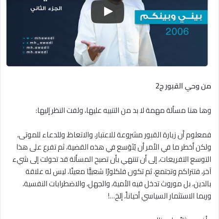
من وحي القبور ج2
وها هنا مسألة مهمة لا بد من التنبيه عليها، ولفت النظر إليها:
فمعلوم أن زيارة القبور مشروعة للاعتبار، والاتعاظ، وللدعاء للموتى،
ولكن أخطر ما في الأمر أن يُتَوَسع في هذه القضية، ثم تفرع على هذا
التوسع التفريعات، إلى أن تنتهي بأن تصبح المسألة قد تحولت إلى شيء
آخر، فتتراكم وتجتمع، ثم تكون فلكلورًا شعبيًّا معينًا، ليس له علاقة
بالدين، بل موروث تدخل فيه الأمية، والجهل، والاضطرابات النفسية،
وربما الاستثمار السياسي أحياناً، إلخ…!