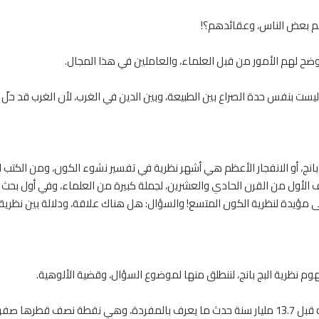
هيم بعض الناس، وعقائدهم؟!
وضح لهم الأمور من قبل العلماء، والعاملين في هذا المجال.
يست بنفس حدة الصراع بين الطبيعة، وبين الدين في الغرب، لأن الغرب قد حلّ ه
بانج، أو الانفجار الأعظم هي أشهر نظرية في تفسير نشوء الكون، ومن الكتب
الأول من القرن الحادي والعشرين، لجملة كبيرة من العلماء، وفي أول بحث م
ى مؤيدة لنظرية الكون المتسع! والسؤال: هل هناك علاقة، ودلالة بين نظرية 
هوم نظرية البج بانج، لننطلق منها لموضوع السؤال، وقضية الألوهية.
نظرية البج بانج تتحدث عن أنه قبل 13.7 مليار سنة حدث ما يعرف بالمفردة، وهي نقطة