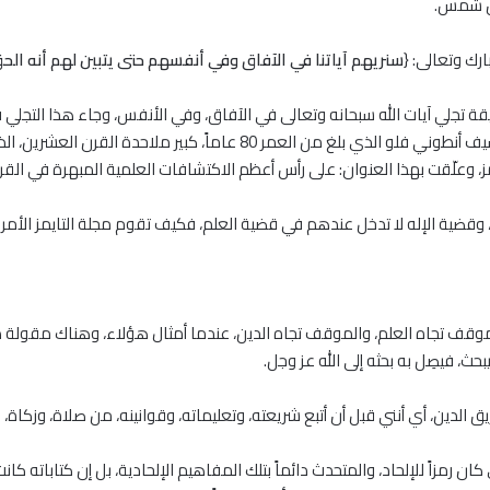
ن شمس.
ارك وتعالى: {
سنريهم آياتنا في الآفاق وفي أنفسهم حتى يتبين لهم أنه الح
يقة تجلي آيات الله سبحانه وتعالى في الآفاق، وفي الأنفس، وجاء هذا التجلي 
2004، تعليقاً على الدكتور سيف أنطوني فلو الذي بلغ من العمر 80
، وعلّقت بهذا العنوان: على رأس أعظم الاكتشافات العلمية المبهرة في القر
وقضية الإله ﻻ تدخل عندهم في قضية العلم، فكيف تقوم مجلة التايمز الأمر
موقف تجاه العلم، والموقف تجاه الدين، عندما أمثال هؤلاء، وهناك مقولة طيبة
بحث، فيصِل به بحثه إلى الله عز وجل.
ق الدين، أي أنني قبل أن أتبع شريعته، وتعليماته، وقوانينه، من صلاة، وزكاة، و
كان رمزاً للإلحاد، والمتحدث دائماً بتلك المفاهيم الإلحادية، بل إن كتاباته ك