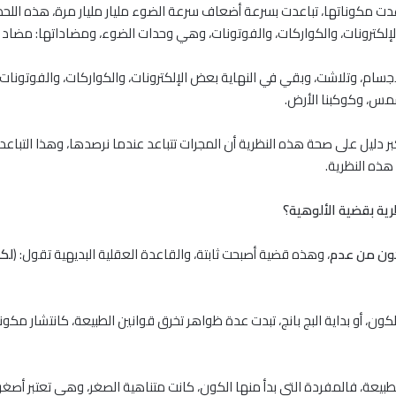
عدت مكوناتها، تباعدت بسرعة أضعاف سرعة الضوء مليار مليار مرة، هذه الل
لإلكترونات، والكواركات، والفوتونات، وهي وحدات الضوء، ومضاداتها: مضاد 
سام، وتلاشت، وبقي في النهاية بعض الإلكترونات، والكواركات، والفوتونات، 
لشمس، وكوكبنا الأرض.
بر دليل على صحة هذه النظرية أن المجرات تتباعد عندما نرصدها، وهذا التبا
ذه النظرية.
ية بقضية الألوهية؟
ون من عدم
، وهذه قضية أصبحت ثابتة، والقاعدة العقلية البديهية تقول: (
لك
الكون، أو بداية البج بانج، تبدت عدة ظواهر تخرق قوانين الطبيعة، كانتشار مك
طبيعة، فالمفردة التي بدأ منها الكون، كانت متناهية الصغر، وهي تعتبر 