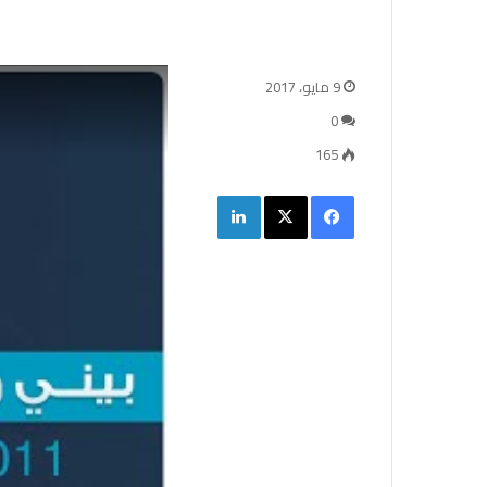
9 مايو، 2017
0
165
فيسبوك
‫X
لينكدإن