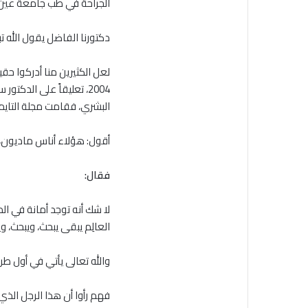
الجراحة في طب جامعة عي
دكتورنا الفاضل يقول الله تب
لعل الكثيرين منا أدركوا حق
البشري، فقامت مجلة التايمز
أقول: هؤلاء أناس ماديون، 
فقال:
لا شك أنه توجد أمانة في ال
العالِم يبقى يبحث، ويبحث، وي
والله تعالى يأتي في أول طري
فهم رأوا أن هذا الرجل الذي 