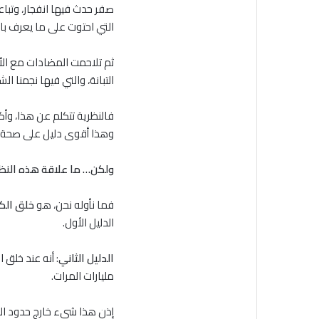
صفر حدث فيها انفجار، وتبا
التي احتوت على ما يعرف با
ثم تلاحمت المضادات مع الأج
التبانة، والتي فيها نجمنا ا
فالنظرية تتكلم عن هذا، وأك
وهذا أقوى دليل على صحة ه
ولكن… ما علاقة هذه النظر
فما نأوله نحن، هو
خلق الك
الدليل الأول.
الدليل الثاني
: أنه عند خلق 
مليارات المرات.
إذن هذا شيء خارج حدود ال