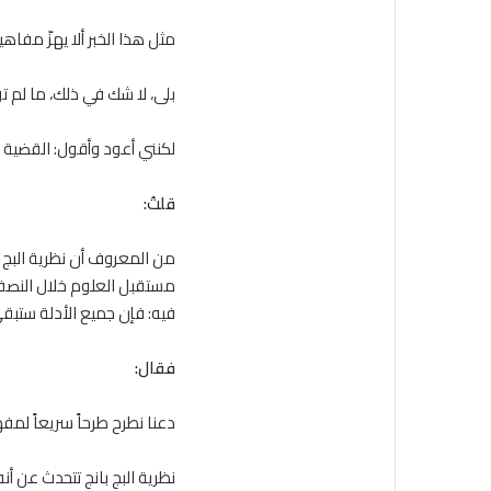
مثل هذا الخبر ألا يهزّ مفا
بلى، لا شك في ذلك، ما لم ت
لكنني أعود وأقول: القضية ل
قلتُ:
من المعروف أن نظرية البج 
مستقبل العلوم خلال النصف 
فيه: فإن جميع الأدلة ستبق
فقال:
دعنا نطرح طرحاً سريعاً لمف