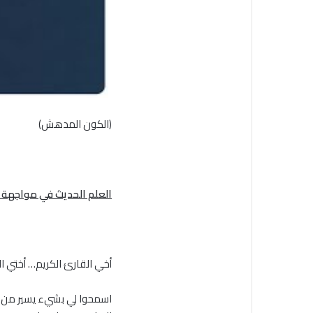
(الكون المدهش)
العلم الحديث في مواجهة ا
أخي القارئ الكريم… أختي ال
اسمحوا لي بشيء يسير من أو