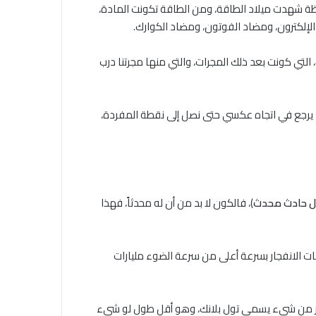
حظة شهدت ميلاد الطاقة، ومن الطاقة تكونت المادة،
الإلكترون، ومضاد الفوتون، ومضاد الكوارك.
التي كونت بعد ذلك المجرات، والتي منها مجرتنا درب
عد يرجع في اتجاه عكسي حتى نصل إلى نقطة المفردة،
ل حادث محدث
)، فالكون ﻻ بد من أن له محدثاً، فهذا
ونات الانفجار بسرعة أعلى من سرعة الضوء مليارات
أصغر من شيء يسمى تول بلانك، وهو أقل طول لو شيء