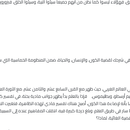
لحق، فهؤلاء ليسوا كما نظن من أنهم جميعاً سيئوا النية، وسيئوا الخلق، فيزورون
 في شرحك لقضية الكون، والإنسان، والحياة، ضمن المنظومة الخماسية التي
في العالم الغربي، حيث ظهر مع القرن السابع عشر، والثامن عشر، مع الثورة ا
 أرسطو، وبطليموس، فإذا بالعلم بدأ يظهر جوانب مادية بحتة، في تفسير كثير
ا بأنه لإضاءة هذا الكون، أصبح هناك تفسير مادي لهذه الظاهرة، فتغيرت الن
ا سار في طريق العلم، وبلغ درجة كبيرة فيه، انتقلت المفاهيم عنده إلى السببي
ية الغائية، لماذا؟