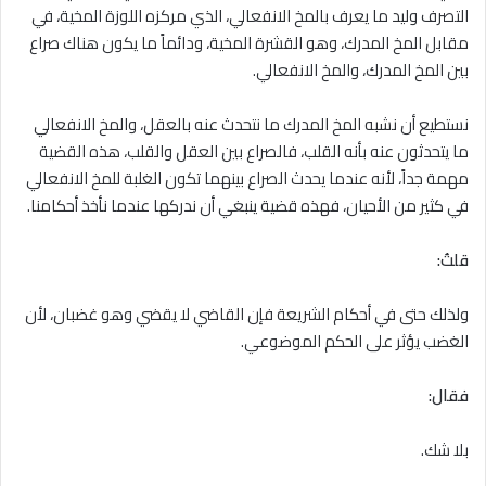
التصرف وليد ما يعرف بالمخ الانفعالي، الذي مركزه اللوزة المخية، في
مقابل المخ المدرك، وهو القشرة المخية، ودائماً ما يكون هناك صراع
بين المخ المدرك، والمخ الانفعالي.
نستطيع أن نشبه المخ المدرك ما نتحدث عنه بالعقل، والمخ الانفعالي
ما يتحدثون عنه بأنه القلب، فالصراع بين العقل والقلب، هذه القضية
مهمة جداً، لأنه عندما يحدث الصراع بينهما تكون الغلبة للمخ الانفعالي
في كثير من الأحيان، فهذه قضية ينبغي أن ندركها عندما نأخذ أحكامنا.
قلتُ:
ولذلك حتى في أحكام الشريعة فإن القاضي ﻻ يقضي وهو غضبان، لأن
الغضب يؤثر على الحكم الموضوعي.
فقال:
بلا شك.