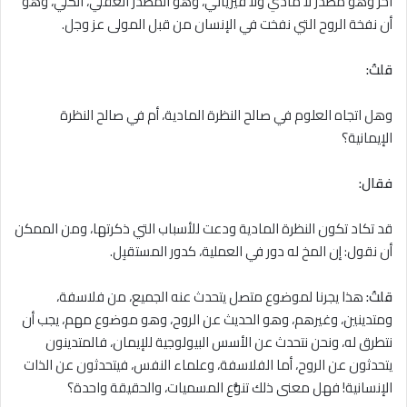
آخر وهو مصدر ﻻ مادي ولا فيزيائي، وهو المصدر العقلي، الكلي، وهو
أن نفخة الروح التي نفخت في الإنسان من قبل المولى عز وجل.
قلتُ:
وهل اتجاه العلوم في صالح النظرة المادية، أم في صالح النظرة
الإيمانية؟
فقال:
قد تكاد تكون النظرة المادية ودعت للأسباب التي ذكرتها، ومن الممكن
أن نقول: إن المخ له دور في العملية، كدور المستقبِل.
قلتُ:
هذا يجرنا لموضوع متصل يتحدث عنه الجميع، من فلاسفة،
ومتدينين، وغيرهم، وهو الحديث عن الروح، وهو موضوع مهم، يجب أن
نتطرق له، ونحن نتحدث عن الأسس البيولوجية للإيمان، فالمتدينون
يتحدثون عن الروح، أما الفلاسفة، وعلماء النفس، فيتحدثون عن الذات
الإنسانية! فهل معنى ذلك تنوُّع المسميات، والحقيقة واحدة؟