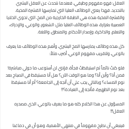
العقل: فهو مفهوم وظيفي، فعندما نتحدث عن العقل البشري
بالتحديد، فهذا يعني الوظائف العليا التي تمارسها القشرة المخية،
والقشرة المخية هذه هي الطبقة الخارجية من المخ، التي تحوي الخلايا
العصبية بغزارة، هذه الوظائف العليا مثل: الشعور، والوعي، والإدراك،
والتعلم، والذاكرة، وإصدار الأحكام، والمنطق، واللغة.
كل هذه وظائف يمارسها المخ البشري، وأهم هذه الوظائف ما يعرف
بالوعي، ولتقريب مفهوم الوعي، أضرب مثلاً:
فلو كنتُ نائماً ثم استيقظتُ فجأة، فإنني لن أستوعب ما حولي مباشرة!
فمن أنا؟ وأين أنا؟ وما هو الوقت الآن؟ هل أنا مستيقظ في الصباح بعد
نوم المساء؟ وبالتالي يجب علي أن أتجه إلى الجامعة؟ أم أنا مستيقظ
بعد نوم الظهيرة، فأتجه إلى العيادة؟!!
المسؤول عن هذا الكلام كله هو ما يعرف بالوعي، الذي مصدره
العقل!!!
فينبغي أن نطرح مفهوماً في منتهى الأهمية، وهو أن في دماغنا