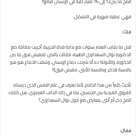
المخ ما بين12 إلى 16 مليار خلية في الإنسان البالغ!!
فهي عملية مبهرة في التشكيل.
قلتُ:
قبل ما يقارب العشر سنوات مع بداية قناة الجزيرة، أجريت مقابلة مع
الدكتورة نوال السعداوي الطبيبة، فقالت بالنص: (مفيش فرق ما بين
الذكورة، والأنوثة! ده أنا شرحت دماغ الإنسان، وشفت الدماغ هو هو
بالنسبة للذكر، وبالنسبة للأنثى، مفيش فرق)!!
تأذيتُ كثيراً من هذا الكلام، لأننا نعرف في علم النفس الذي درسناه
الفروق الفردية بين الجنسين، بما في ذلك الجانب العضوي، هل كتابك:
المخ ذكر أم أنثى، يتعارض مع قول نوال السعداوي؟
فقال: