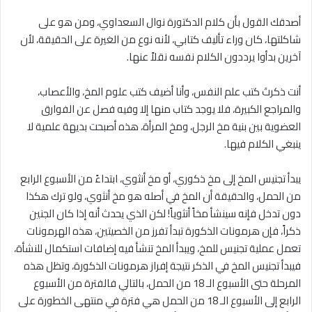
أصدقك القول بأن كلام الدكتورة نوال السعداوي، ومن هو على
شاكلتها، كان وراء تأليف كتابي، لأنه نوع من الغيرة على الحقيقة، لأن
آخرين بدأوا يرددون الكلام نفسه نقلاً عنها.
أنت ذكرتَ كتب علم النفس، وأنا أضيف كتب علوم المخ، والأعصاب،
والمراجع الكبيرة، فلا يوجد كتاب منها إلا وفيه فصل عن الفوارق
العضوية بين بنية مخ الرجل، ومخ المرأة، هذه أصبحت بديهة علمية ﻻ
ينبغي الكلام فيها.
يبدأ تجنيس المخ إلى مخ ذكوري، أو مخ أنثوي، ابتداءً من الأسبوع الرابع
من الحمل، والحقيقة أن المخ في أصله هو مخ أنثوي، ولو ترك هكذا
دون تدخل فإنه سينشأ مخاً أنثوياً! لكن الذي يحدث أنه إذا كان الجنين
ذكراً، فإن هرمونات الذكورة تبدأ تفرز من الخصيتين، هذه الهرمونات
تعمل عملية تجنيس للمخ، ويبدأ المخ تنشأ فيه إضافات استكمال للنشأة،
فيبدأ تجنيس المخ في الذكر نتيجة إفراز هرمونات الذكورة، وتظل هذه
المرحلة حتى الأسبوع الـ 18 من الحمل، بالتالي فالفترة من الأسبوع
الرابع إلى الأسبوع الـ 18 من الحمل هي فترة في منتهى الخطورة على