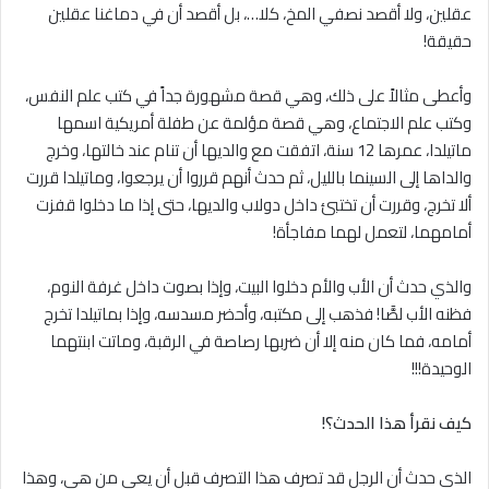
عقلين، ولا أقصد نصفي المخ، كلا…، بل أقصد أن في دماغنا عقلين
حقيقة!
وأعطى مثالاً على ذلك، وهي قصة مشهورة جداً في كتب علم النفس،
وكتب علم الاجتماع، وهي قصة مؤلمة عن طفلة أمريكية اسمها
ماتيلدا، عمرها 12 سنة، اتفقت مع والديها أن تنام عند خالتها، وخرج
والداها إلى السينما بالليل، ثم حدث أنهم قرروا أن يرجعوا، وماتيلدا قررت
ألا تخرج، وقررت أن تختبئ داخل دولاب والديها، حتى إذا ما دخلوا قفزت
أمامهما، لتعمل لهما مفاجأة!
والذي حدث أن الأب والأم دخلوا البيت، وإذا بصوت داخل غرفة النوم،
فظنه الأب لصًّا! فذهب إلى مكتبه، وأحضر مسدسه، وإذا بماتيلدا تخرج
أمامه، فما كان منه إلا أن ضربها رصاصة في الرقبة، وماتت ابنتهما
الوحيدة!!!
كيف نقرأ هذا الحدث؟!
الذي حدث أن الرجل قد تصرف هذا التصرف قبل أن يعي من هي، وهذا