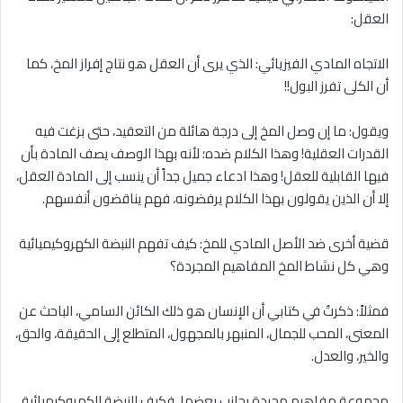
العقل:
الاتجاه المادي الفيزيائي: الذي يرى أن العقل هو نتاج إفراز المخ، كما
أن الكلى تفرز البول!!
ويقول: ما إن وصل المخ إلى درجة هائلة من التعقيد، حتى بزغت فيه
القدرات العقلية! وهذا الكلام ضده؛ لأنه بهذا الوصف يصف المادة بأن
فيها القابلية للعقل! وهذا ادعاء جميل جداً أن ينسب إلى المادة العقل،
إلا أن الذين يقولون بهذا الكلام يرفضونه، فهم يناقضون أنفسهم.
قضية أخرى ضد الأصل المادي للمخ: كيف تفهم النبضة الكهروكيميائية
وهي كل نشاط المخ المفاهيم المجردة؟
فمثلاً: ذكرتُ في كتابي أن الإنسان هو ذلك الكائن السامي، الباحث عن
المعنى، المحب للجمال، المنبهر بالمجهول، المتطلع إلى الحقيقة، والحق،
والخير، والعدل.
مجموعة مفاهيم مجردة بجانب بعضها، فكيف للنبضة الكهروكيميائية