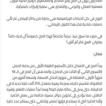
الماديون يرون أن المخ يفرز الأفكار، والمفاهيم، كإفراز الكلية للبول،
فعملية العقل، والوعي، والتفكير، هي عملية إفرازات كيميائية.
الروح في كل الديانات الإبراهيمية هي ركيزة من ركائز الإيمان، ثم تأتي
حضارات مادية تنكر هذا القول الإيماني…
في ضوء ما سبق نريد عرضاً مختصراً لهذا المخ، خصوصاً أن لديك كتاباً
بعنوان:
المخ ذكر أم أنثى
؟
فقال:
يبدأ المخ في التشكل خلال الأسابيع القليلة الأولى من بداية الحمل
(الأسبوع الثاني، أو الثالث من الحمل)، والمدهش أن المخ في الـ 18
شهراً الأولى، المتمثلة في شهور الحمل التسعة، وتسعة أشهر من
الطفولة، تنقسم خلاياه بسرعة رهيبة بمعدل 250 ألف خلية جديدة في
الدقيقة، حتى يصل إلى مائة مليار خلية!! وهنا تبدأ عمليات التعلم، وتنبيه
الطفل، مما يؤدي إلى تكوين دوائر عصبية، تحافظ على بعض الخلايا،
وأما الخلايا التي ﻻ تستخدم فإنها تضمر، وتختفي، حتى يستقر عدد خلايا