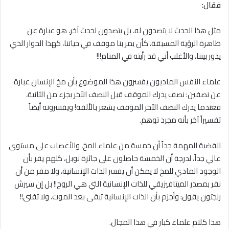
فقال:
مثل هذا الحدث ﻻ يتصدون له، بل يتصدون لحدث آخر، هو عبارة عن
ظاهرة الرؤية المسبقة، كأن يمر بنا موقف في حياتنا، كهذا الحوار الذي
يدور بيننا، والأغلب أني قد رأيته في المنام!!!
علماء النفس الماديون يفسرون هذا الموضوع بأن مخ الإنسان عبارة
عن نصفين: نصف يدرك الموقف قبل النصف الآخر بجزء من الثانية،
فعندما يدرك النصف الآخر الموقف يشعر بالألفة! ويفسرونه أيضاً
تفسيراً آخر بأنه مجرد توهم.
القضية المهمة جداً أن خمسة من علماء المخ، والأعصاب على مستوى
عالي جداً، لدرجة أن الخمسة حاصلون على جائزة نوبل، كلهم يقر بأن
الوجود المادي للمخ ﻻ يمكن أن يفسر الذات الإنسانية، ولا مفر من أن
نقر بمصدر الميتافيزيقي للذات الإنسانية التي هي الروح!! بل إن سيرش
رنجتون يقول: وأجزم بأن الذات الإنسانية تبقى بعد الموت، ولا تفنى!!
هذا كلام علماء كبار في هذا المجال.