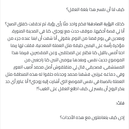
كيف لنا أن نفسر هذا بلغة العقل؟
كذلك
الرؤية الصادقة
! فكم واحد منّا رأى رؤية، ثم تحققت كفلق الصبح؟
أنا لي قصة أحكيها، موقف حدث مع زوجتي، كنا في المدينة المنورة،
وبعدين في يوم قمنا من النوم، بتقولي أنا شفت أن ابننا عنده جزء من
مؤخرة رأسه على اليمين حليقة مثل العملة المعدنية، فقلت لها ربما
احنا أمس بالليل كنا نتكلم عن المحلقين، وعن المقصرين، فربما هذا
الموضوع حديث نفس، وبعدها بيومين اثنين كنا راجعين من
المستشفى، فصديقي قال لي متقلقوش أصل محمد أصيب اتعور،
وفي دماغه غرزتين، فشفنا محمد وجدناه حلقوا له هذه المنطقة مثل
العملة بالضبط في نفس الموضع التي أشارت إليه زوجتي!! أنا عاوز أي حد
ينكر الروح أن يفسر لي كيف اطلع العقل على الغيب؟!
قلتُ:
إذن كيف يتعاملون مع هذه الأحداث؟