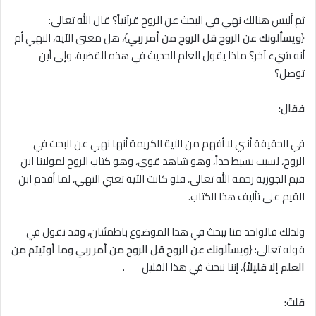
ثم أليس هنالك نهي في البحث عن الروح قرآنياً؟ قال الله تعالى:
{
ويسألونك عن الروح قل الروح من أمر ربي
}، هل معنى الآية، النهي أم
أنه شيء آخر؟ ماذا يقول العلم الحديث في هذه القضية، وإلى أين
توصل؟
فقال:
في الحقيقة أنني لا أفهم من الآية الكريمة أنها نهي عن البحث في
الروح، لسبب بسيط جداً، وهو شاهد قوي، وهو كتاب الروح لمولانا ابن
قيم الجوزية رحمه الله تعالى، فلو كانت الآية تعني النهي، لما أقدم ابن
القيم على تأليف هذا الكتاب.
ولذلك فالواحد منا يبحث في هذا الموضوع باطمئنان، وقد نقول في
قوله تعالى: {
ويسألونك عن الروح قل الروح من أمر ربي وما أوتيتم من
العلم إلا قليلاً
}، إننا نبحث في هذا القليل .
قلتُ: