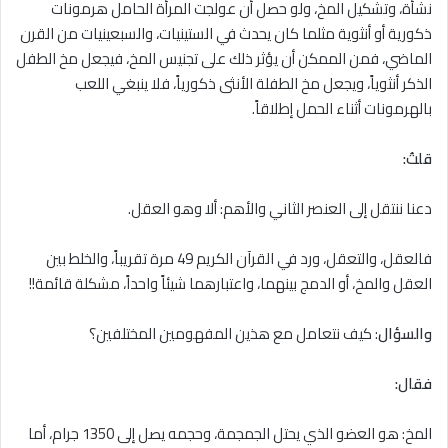
نشأة، وتشكيل المخ، ولو حصل أن عولجت المرأة الحامل هرمونات
ذكورية أو أنثوية مثلما كان يحدث في الستينيات، والسبعينيات من القرن
الماضي، فمن الممكن أن يؤثر ذلك على تجنيس المخ، فيجعل مخ الطفل
الذكر أنثوياً، ويجعل مخ الطفلة الأنثى ذكورياً، فلا ينبغي اللعب
بالهرمونات أثناء الحمل إطلاقاً.
قلتُ:
دعنا ننتقل إلى العنصر الثاني والأهم: ألا وهو العقل.
فالعقل، والتعقل، ورد في القرآن الكريم 49 مرة تقريباً، والخلط بين
العقل والمخ، أو الدمج بينهما، واعتبارهما شيئاً واحداً، مشكلة قائمة!!
والسؤال
: كيف نتعامل مع هذين المفهومين المختلفين؟
فقال:
المخ: هو العضو الذي يحتل الجمجمة، وحجمه يصل إلى 1350 جرام، أما