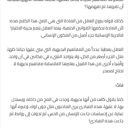
أن تفرزها، ثم تفهمها؟
كذلك قوله ببزوغ العقل من المادة التي هي المخ، هذا الكلام ضده؛
لأن المادة تحكمها القوانين الحتمية، بينما العقل يتميز بحرية الاختيار!
فالحرية الإنسانية جزء أصيل من المكون الإنساني.
العقل يعطينا عدداً من المفاهيم البديهية، التي نبني عليها حياتنا كلها،
مثل: الجزء أصغر من الكل، ولا يتواجد الشيء في مكانين في آن واحد،
وأشياء أخرى من هذا القبيل، يعتبرها الفلاسفة مفاهيم بديهية ﻻ
تحتاج لمصدر.
قلتُ:
كما يقول
كانت
من أنها بديهية، وجدت في المخ من داخله، ويستدل
بها، ﻻ عليها، هذه المبادئ يرى الماديون مثل جون لوك، وغيره، أنها
عبارة عن إحساسات جاءت للإنسان من الحس، ثم تحولت إلى روابط، ثم
جاءت هذه المبادئ!