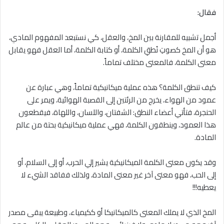
فقال:
أجمل تشبيه للمقارنة بين المخ، والعقل، كي نستبعد المفهوم المادي،
هو أن المخ كصوتِ نُطقِ الكلمة، أو كتابة الكلمة، أما العقل فهو يقابل
معنى الكلمة، فالمعنى مختلف تماماً.
كيف تنطق الكلمة؟ هذه عملية ميكانيكية تماماً، وهي عبارة عن
عمود من الهواء، يخرج من الرئتين إلى القصبة الهوائية، ويمر على
الحنجرة، فتأتي أعضاء النطق: الشفتان، واللسان، واللهاة، فيقطعون
هذا العمود، وينطقون الكلمة، فهي عملية ميكانيكية بحتة من عالم
المادة.
وقد يكون معنى الكلمة الميكانيكية يشير إلي الحرب، أو إلى السلام، أو
إلى الحب، فهو معنى آخر غير معنى المادة، ولذلك ففاقد الشيء ﻻ
يعطيه!!!
المخ الذي ﻻ يملك المعنى كالميكانيكا أو ككيمياء، وطبيعة يبقى مصدر