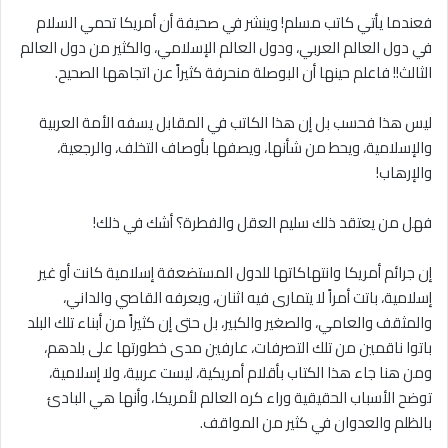
فعندما يأتي كاتب مسلم! وينشر في صحيفة أن أمريكا تحمي السلام
في دول العالم العربي، ودول العالم الإسلامي، والكثير من دول العالم
الثالث!! فاعلم حينها أن البوصلة منحرفة كثيراً عن اتجاهها الصحيح.
ليس هذا فحسب بل إن هذا الكاتب في المقابل يسفه الأمة العربية
والإسلامية، ويحط من شأنها، ويصفها بأوصاف التخلف، والرجعية،
والإرهاب!
فهل من يعتقد ذلك سليم العقل والفطرة؟ أشك في ذلك!
إن جرائم أمريكا وانتهاكاتها للدول المستضعفة إسلامية كانت أو غير
إسلامية، باتت أمراً لا يتمارى فيه اثنان، ويعرفه القاصي والداني،
والمثقف والعامي، والصغير والكبير، بل حتى إن كثيراً من أبناء تلك البلد
باتوا ناقمين من تلك التصرفات، عارفين مدى خطورتها على بلدهم،
ومن هنا جاء هذا الكتاب بأقلام أمريكية، ليست عربية، ولا إسلامية،
توضح الأسباب الحقيقية وراء كره العالم لأمريكا، وأنها هي البادئ
بالظلم والعدوان في كثير من المواقف.