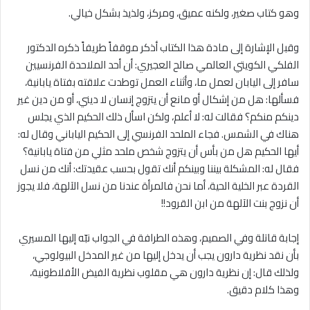
وهو كتاب صغير، ولكنه عميق، ومركز، ولذيذ بشكل خيالي.
وقبل الإشارة إلى مادة هذا الكتاب أذكر موقفاً طريفاً ذكره الدكتور
الفلكي الكويتي العالمي صالح العجيري: أن أحد الملاحدة الفرنسيين
سافر إلى اليابان لعمل ما، وأثناء العمل توطدت علاقته بفتاة يابانية،
فسألها: هل من إشكال أو مانع أن يتزوج إنسان لا ديني، أو من دين غير
دينكم منكم؟ فقالت له: لا أعلم، ولكن اسأل ذلك الحكيم الذي يجلس
هناك في الشمس. فجاء الملحد الفرنسي إلى الحكيم الياباني وقال له:
أيها الحكيم هل من بأس أن يتزوج شخص ملحد مثلي من فتاة يابانية؟
فقال له: المشكلة بيننا وبينكم أنك تقول بحسب عقيدتك: أنك من نسل
القردة عبر الخلية الحية، أما نحن فالمرأة عندنا من نسل الآلهة، فلا يجوز
أن نزوج بنت الآلهة من ابن القرود!!
إجابة قاتلة وفي الصميم، وهذه الطرافة في الجواب نبّه إليها المسيري
بأن نقد نظرية دارون يجب أن يدخل إليها من غير المدخل البيولوجي،
ولذلك قال: إن نظرية دارون هي مقلوب نظرية الفيض الأفلاطونية،
وهذا كلام دقيق.