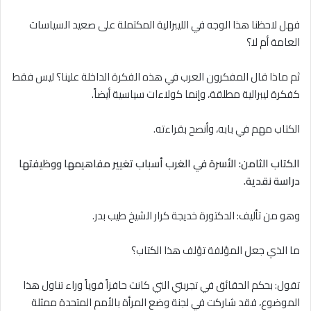
فهل لاحظنا هذا الوجه في الليبرالية المكتملة على صعيد السياسات
العامة أم ﻻ؟
ثم ماذا قال المفكرون العرب في هذه الفكرة الداخلة علينا؟ ليس فقط
كفكرة ليبرالية مطلقة، وإنما كولاءات سياسية أيضاً.
الكتاب مهم في بابه، وأنصح بقراءته.
الكتاب الثامن: الأسرة في الغرب
أسباب تغيير مفاهيمها ووظيفتها
دراسة نقدية.
وهو من تأليف: الدكتورة خديجة كرار الشيخ طيب بدر.
ما الذي جعل المؤلفة تؤلف هذا الكتاب؟
تقول: بحكم الحقائق في تجربتي التي كانت حافزاً قوياً وراء تناول هذا
الموضوع، فقد شاركت في لجنة وضع المرأة بالأمم المتحدة ممثلة