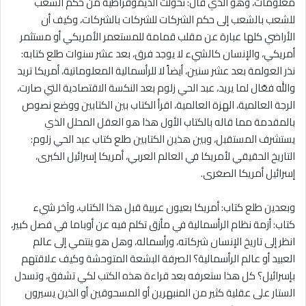
معلومات، وهو الذي قال: تحولت الديموقراطية من حكم الشعب
للشعب بالشعب إلى حكم الشركات للشركات بالشركات، وكيف أن
الأراضي كلها عبارة عن مقلب قمامة للمستعمر الأمريكي أو مستثمر
أمريكي، والإنسان كالشيء ﻻ يوجد فرق، بعد عشر سنوات طلع كتابه:
نذر العولمة بعد عشر سنين، أيضاً ﻻ للرأسمالية المعلوماتية، أمريكا تريد
والله فعّال لما يريد، عبد الحي زلوم بعد النكسة اﻻقتصادية التي صارت،
الرجة العالمية، الهزة العالمية، اقرأ الكتاب بين الكتابين ووضع نصوص
بالمقدمة مما قاله بالكتاب الأول هذا هو العقل المحلل الذي
يستشرف المستقبل، وبين هذين الكتابين طلع كتاب عبد الحي زلوم:
التاريخ الحقيقي لأمريكا في العالم العربي، أمريكا إسرائيل الكبرى،
إسرائيل أمريكا الصغرى.
وبعدين طلع كتاب: أمريكا بعيون عربية قبل هذا الكتاب، وآخر شيء
كتاب: أزمة نظام الرأسمالية في مأزق تكلم فيه عن أوباما في فصل كبير،
انظر إلى تاريخ الإنسان شركاته، ورأسماله، وهل هو ينتمي إلى عالم
العبيد أو عالم الرأسمالية؟ الصرفة البشعة المتوحشة وكيف علاقتهم
بإسرائيل؟ كل هذا ستعرفه بعد قراءة هذه الكتب لكي تشفق، وتسدل
الستار على عقلية كثير من المنبهرين أو المسحوقين أو الذين يسيرون