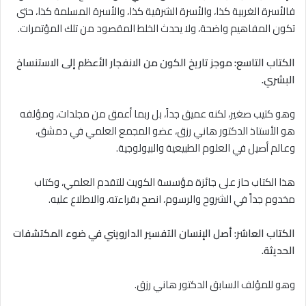
فالأسرة الغربية كذا، والأسرة الشرقية كذا، والأسرة المسلمة كذا، حتى
تكون المفاهيم واضحة، ولا يحدث الخلط المقصود من تلك المؤتمرات.
الكتاب التاسع: موجز تاريخ الكون من الانفجار الأعظم إلى الاستنساخ
البشري.
وهو كتيب صغير، لكنه عميق جداً، بل ربما أعمق من مجلدات، ومؤلفه
هو الأستاذ الدكتور هاني رزق، عضو المجمع العلمي في دمشق،
وعالم أصيل في العلوم الطبيعية والبيولوجية.
هذا الكتاب حاز على جائزة مؤسسة الكويت للتقدم العلمي، وكتاب
مخدوم جداً في الشروح والرسوم، انصح بقراءته، والاطلاع عليه.
الكتاب العاشر: أصل الإنسان التفسير الدارويني في ضوء المكتشفات
الحديثة.
وهو للمؤلف السابق الدكتور هاني رزق.