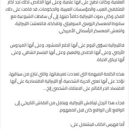
العلمية، وكانت تطرح على أنها علمية، وعلى أنها الخلاص، لذلك تجد أكثر
المثقفين العرب، والمؤسسات العربية، والحكومات، قد قامت على ذلك
الفكر، وكان صوت الليبرالية خافتاً حينها، إلى أن سقطت الشيوعية مع
سقوط المعسكر الروسي السوفيتي، وتفككه، فانتعشت الليبرالية،
وانتعش المعسكر الرأسمالي الأمريكي.
فالليبرالية تسوّق اليوم على أنها الحلم المنشود، وعلى أنها الفردوس
الأرضي، وعلى أنها الخلاص والنعيم، وعلى أنها البلسم الشافي، وعلى
أنها ترياق الحياة.
هذه الكلمة المبهمة التي تعددت تعريفاتها، والتي تنتزع من سياقها،
تؤخذ على أنها تعني الحرية الشخصية، أو الليبرالية اﻻقتصادية على أنها
الاقتصاد الحر القائم على الامتلاك الشخصي إلخ…
فجاء هذا الرجل ليناقش الليبرالية، وينتقل من النقاش التاريخي إلى
الواقع؛ لأن الواقع كان قبل المفهوم.
أما فهرس الكتاب فيشتمل على: