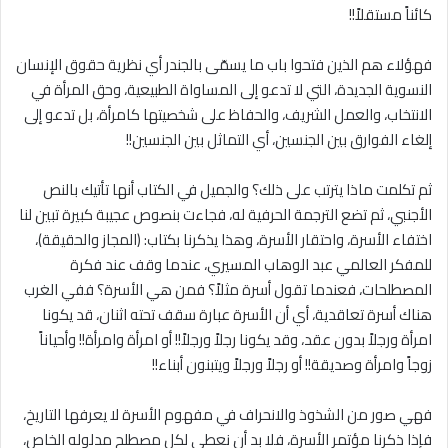
كائناً مستقلاً!!
فهؤلاء هم الذين فتحوا باب ما يسمّى بالجندر أي نظرية حقوق الإنسان
النسوية الجديدة، التي لا تدعو إلى المساواة الطبيعية، وحق المرأة في
الانتخاب، والعمل الشريف، والحفاظ على شخصيتها كامرأة، بل تدعو إلى
إلغاء الفوارق بين الجنسين، أي التماثل بين الجنسين!!
ثم تكلمت ماذا يترتب على ذلك؟ والجميل في الكتاب أنها تأتيك بالنص
الأجنبي، ثم تضع الترجمة الحرفية له، فجاءت بنصوص عجيبة كبيرة تبين لنا
اختفاء الأسرة، واحتقار الأسرة، وهذا يذكرنا بكتاب: (المجاز والحقيقة)،
للمفكر العالمي عبد الوهاب المسيري، عندما وقف عند فكرة
المصطلحات، فعندما تقول أسرة مثلاً؟ فمن هي الأسرة؟ ففي الغرب
هناك أسرة تعاقدية، أي أن الأسرة عبارة سقف تحته اثنان، قد يكونا
امرأة ورجلاً بدون عقد، وقد يكونا رجلاً ورجلاً!! أو امرأة وامرأة!! وأحياناً
زوجاً وامرأة وصديقة!! أو رجلاً ورجلاً ويتبنون أبناء!!
فهي صور من الشذوذ والانحراف في مفهوم الأسرة لا يعرفها التاريخ،
فإذا ذكرنا مؤتمر الأسرة، فلا بد أن نعطي لكل مصطلح مدلوله الخاص،