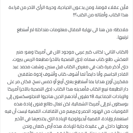
فأين عقلاء قومنا، ومن يدعون الحيادية، وحرية الرأي الآخر من قراءة
هذا الكتاب، وأمثاله من الكتب؟!!
ملاحظة: من هنا الى نهاية المقال معلومات متداخلة لم أستطع
ترتيبها.
(الكتاب الثاني: لكاتب كبير عربي موجود الآن في أمريكا وهو: منير
العكش، طلع كتاب سماه: (حق التضحية بالآخر) مطبعة الريس بيروت،
حتى أذكر مرة كنت في معرض الكتاب قبل سنين، وشفت محمد عبد
القادر الجاسم، وأنا دايماً لما أشوف كتاب وأشوف إخوة مثقفين
مفكرين أوزع هدايا بما أستطيع يعني أربع أو خمس نسخ، فكان مر على
دار الطليعة تبيع الكتاب فأهديته هذا الكتاب: (حق التضحية بالآخر) أمريكا
والإبادات الجماعية، 18مليون أبادهم الذين هاجروا اﻻنجلوسكسون إلى
بوسطون ثم إلى أمريكا الشمالية، لكن تعال طالع فنون إبادة هذه
القوميات من الهنود الحمر وغيرهم من الثقافات، القضية ليست أن فيه
استعمار وإبادة، القضية أيديولوجية الإبادة التي يختصرها في الأخير
وحطها داخل، في عقيدة جاية للإبادة، هذه أرض كنعان ونحن