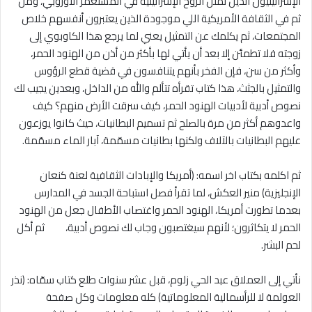
الإسرائيليون الذين نمثل الروح الإسرائيلية في المستعمر الأوروبي، ومن
ثم في الثقافة الأمريكية اللي موجودة الذين يعتبرون أنفسهم خلاص
المجتمعات، ثم يكلمك عن التمثيل يعني لما يرجع هذا الكاوبوي إلى
زوجته فلا تطمئن إﻻ بعد أن يأتي لها بأكثر من أذن من الهنود الحمر،
وأكثر من سن، فإن الفخر بأنهم يتنافسون في قضية قطع الرؤوس
والتمثيل بالجثث، هذا كتاب تقرأه تتألم والله من الداخل، وبعدين يجيب لك
نصوص أدبية لأدبيات الهنود الحمر، كيف سرقت الأرض منهم؟ كيف
واعدوهم أكثر من مرة بالصلح ثم تسميم البطانيات، حيث كانوا يوزعون
عليهم البطانيات بالآﻻف ولكنها بطانيات مسمّمة، آبار الماء مسمّمة.
ثم اكلمه بكتاب اخر اسمه: (أمريكا والإبادات الثقافية لعنة كنعان
الإنجليزية) منير العكش، لما تقرأ فصل استباحة الجسد في المدارس
بعدما تطورت أمريكا، الهنود الحمر واغتصاب الأطفال جعل من الهنود
الحمر ﻻ يتكاثرون؛ لأنهم سيغتصبون وجاب لك نصوص أدبية، ثم أكل
لحم البشر.
نأتي إلى العملاق عبد الحي زلوم، قبل عشر سنوات طلع كتاب سمّاه: (نذر
العولمة ﻻ للرأسمالية المعلوماتية) كله معلومات وكل صفحة