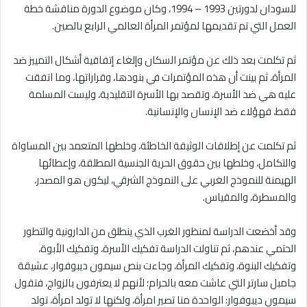
للسودان لدورتين 1993 – 1994، وكان موضوع الدورة مناقشة خطة
العمل التي تم تقديمها لمؤتمر المرأة العالمي الرابع بالصين.
ثم تكلمت بعد ذلك عن مؤتمر السكان وإلغاء إتفاقية أشكال التمييز ضد
المرأة، ثم بينت أن هذه المؤتمرات في بنودها، وقراراتها، وما اتفقت
عليه هي ضد الأسرة، وتقصد بها الأسرة التقليدية، وليست المسلمة
فقط، فهؤلاء ضد الإنسان والإنسانية.
ثم تكلمت عن إطلاقات الوثيقة الخاطئة، وخلطها المتعمد بين المساواة
والتكامل، وخلطها بين حقوق الحرية الجنسية المطلقة، وإعطائها
الهيمنة للنموذج الغربي على النموذج الشرقي، ليكون هو المصدر،
والمسطرة، والمقياس.
وقد أخضعت الدراسة لمنظور الغرب الذي ينطلق من الدارونية والتطور
الحتمي عندهم، ثم تناولت الدراسة تفكيك الأسرة، وتفكيك الأبوة،
وتفكيك البنوة، وتفكيك المرأة، وجاءت بنص سيمون ديبوفوار، عشيقة
جامبل سارتر التي عاشت معه بالحرام؛ لأنهم لا يعترفون بالزواج، فتقول
سيمون ديبوفوار: الواحدة منا تصير امرأة، ولكنها لا تولد امرأة، تولد