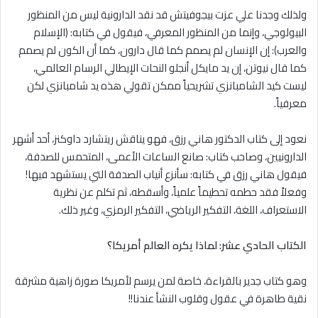
ولذلك وجدنا علي عزت بيجوفيتش قد نقد الدارونية ليس من المنظور
البيولوجي، وإنما من المنظور المعرفي، فيقول في كتابه: (الإسلام
والعرب): إن الإنسان لم يصمم كما قال دارون، كما أن الكون لم يصمم
كما قال نيوتن، إن يد مايكل أنجلو النحات الإيطالي الرسام العالمي،
ليست كيد الشامبانزي تشريحياً ممكن تقولي هذه يد شامبانزي لكن
معرفياً.
نعود إلى كتاب الدكتور هاني رزق، فهو يناقش ريتشارد داوكنز، أحد أشهر
الدارونيين، وصاحب كتاب: صانع الساعات الأعمى، المتحمس للصدفة،
فيقول هاني رزق في كتابه: سأنزع أنياب الصدفة التي يستشهد فيها!
وفعلاً فقد حطمه تحطيماً علمياً، وأسقطه، ثم تكلم عن نظرية
الاستعراف، اللغة، التفكير الرياضي، التفكير الرمزي، وغير ذلك.
الكتاب الحادي عشر: لماذا يكره العالم أمريكا؟
وهو كتاب جدير بالقراءة، خاصة لمن يرسم لأمريكا صورة زاهية مشرقة
نقية طاهرة في عقول وقلوب النشأ عندنا!!