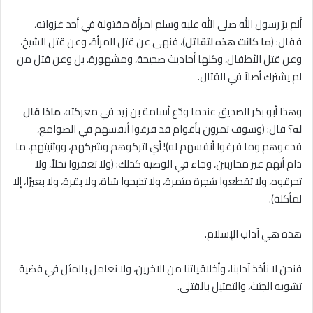
ألم يرَ رسول الله صلى الله عليه وسلم امرأة مقتولة في أحد غزواته،
فقال: (
ما كانت هذه لتقاتل
)، فنهى عن قتل المرأة، وعن قتل الشيخ،
وعن قتل الأطفال، وكلها أحاديث صحيحة، ومشهورة، بل وعن قتل من
لم يشترك أصلاً في القتال.
وهذا أبو بكر الصديق عندما ودّع أسامة بن زيد في معركته،
ماذا قال
له
؟ قال: (وسوف تمرون بأقوام قد فرغوا أنفسهم في الصوامع،
فدعوهم وما فرغوا أنفسهم له)! أي اتركوهم وشركهم، ووثنيتهم، ما
دام أنهم غير محاربين، وجاء في الوصية كذلك: (ولا تعقروا نخلاً، ولا
تحرقوه، ولا تقطعوا شجرة مثمرة، ولا تذبحوا شاة، ولا بقرة، ولا بعيرًا، إلا
لمأكلة).
هذه هي آداب الإسلام.
فنحن لا نأخذ آدابنا، وأخلاقياتنا من الآخرين، ولا نعامل بالمثل في قضية
تشويه الجثث، والتمثيل بالقتلى.