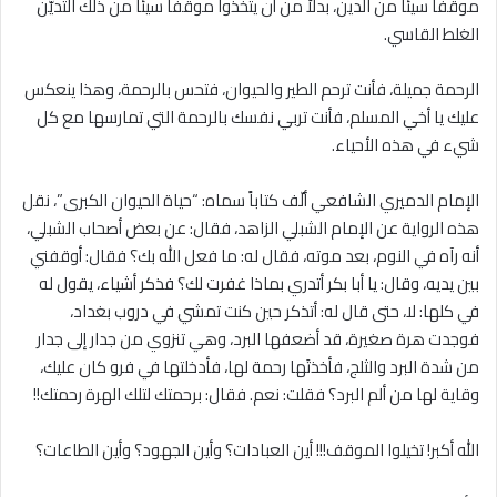
موقفاً سيئاً من الدين، بدلاً من أن يتخذوا موقفاً سيئاً من ذلك التديّن
الغلط القاسي.
الرحمة جميلة، فأنت ترحم الطير والحيوان، فتحس بالرحمة، وهذا ينعكس
عليك يا أخي المسلم، فأنت تربي نفسك بالرحمة التي تمارسها مع كل
شيء في هذه الأحياء.
الإمام الدميري الشافعي ألّف كتاباً سماه: “حياة الحيوان الكبرى”، نقل
هذه الرواية عن الإمام الشبلي الزاهد، فقال: عن بعض أصحاب الشبلي،
أنه رآه في النوم، بعد موته، فقال له: ما فعل الله بك؟ فقال: أوقفني
بين يديه، وقال: يا أبا بكر أتدري بماذا غفرت لك؟ فذكر أشياء، يقول له
في كلها: لا، حتى قال له: أتذكر حين كنت تمشي في دروب بغداد،
فوجدت هرة صغيرة، قد أضعفها البرد، وهي تنزوي من جدار إلى جدار
من شدة البرد والثلج، فأخذتَها رحمة لها، فأدخلتها في فرو كان عليك،
وقاية لها من ألم البرد؟ فقلت: نعم. فقال: برحمتك لتلك الهرة رحمتك!!
الله أكبر! تخيلوا الموقف!!! أين العبادات؟ وأين الجهود؟ وأين الطاعات؟