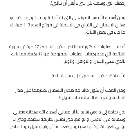
رحمتك التي وسعت كل شيء أهل أن تنالني).
ومن أسماء الله سبحانه وتعالى التي نقرأها: (الرحمن الرحيم)، وقد ورد
هذان الاسمان في القرآن في البسملة في فواتح السور 113 مرة، غير
ما جاء في بعض الآيات.
أما في الصلوات المكتوبة فإننا نكرر هذين الاسمين 17 مرة في سورة
الفاتحة، لأن عدد ركعات الصلوات المفروضة هو 17 ركعة، فما بالك
بالذي يصلي السنن، والنوافل، والوتر.
فأنت تذكر هذين الاسمين على مدار الساعة.
ومن العجب أن يكون حالنا مه هذين الاسمين بذكرهما على مدار
الساعة، ومع ذلك لا نفقه ماذا نقول؟!
نحن بحاجة إلى دروس تشرح لنا أثر معاني أسماء الله سبحانه وتعالى
وصفاته على النفس، والواقع، حتى نعيش بطريقة صحيحة، وحتى لا
نؤدي العبادات وكأنها هم نريد وضعه عنا، أو واجب ثقيل نريد التخلص