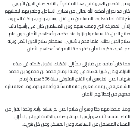
ومن القصص العجيبة في هذا المقام: أن الناصر صلاح الدين الأيوبي
كان قد نذر إن أمكنه الله تعالى من نصارى الساحل، وظفر بهم، ليقتلنهم
شر قتلة، لما فعلوه بالمسلمين من قتل، وسلب، ونهب، ونكث للعهود،
إلا أن المعركة التي وقعت بينهم وبين المسلمين كان على رأسها نائب
صلاح الدين، فاستسلموا ونزلوا عند حكمه، وأعطاهم الأمان دون علم
صلاح الدين بذلك، فلما قدم بالأسرى، استعظم صلاح الدين الأمر، ونزله
غم شديد، فكيف له أن يخفر ذمة نائبه وقد أعطاهم الأمان.
فما كان أمامه من خيار إلى يلجأ إلى القضاء، ليقول كلمته في هذه
النازلة، وكان كبير القضاة في وقته الإمام محمد بن محمود بن محمد
شهاب الدين الطوسي أبو الفتح، المتوفى سنة 596 هجرية، إمام
الشافعية في زمانه، فعرض عليه المسألة وأعلمه بنذره، وما فعله نائبه
معهم من إعطائهم الأمان.
وهنا ملحظ مهم جدًّا وهو أن صلاح الدين لم يستبد برأيه، ويتخذ القرار من
تلقاء بنفسه؛ لأنه هو رئيس الدولة، وصاحب الكلمة فيها، بل لجأ إلى
القضاء المستقل عن السياسة، وعن العسكر، وعن كل شيء.