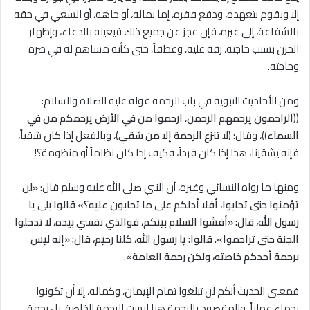
إلا ويقوم بتعهده، ودفع فقره، إما بماله، أو جاهه، أو السعي في حقه
بالشفاعة، إلى غيره، فإن عجز عن جميع ذلك فيعينه بالدعاء، وإظهار
الحزن بسبب حاجته، رقة عليه، وعطفاً، حتى كأنه مساهم له في ضره
وحاجته.
ومن الأحاديث النبوية في باب الرحمة قوله عليه الصلاة والسلام:
((
الراحمون يرحمهم الرحمن
،
ارحموا من في الأرض يرحمكم من في
السماء
))، وقال: (
لا تنزع الرحمة إلا من شقي
)، وبالفعل إذا كان شقياً،
فإنه يشقينا، هذا إذا كان فرداً، فكيف إذا كان نظاماً أو منظومة؟!
ومنها ما رواه النسائي وغيره، أن النبي صلى الله عليه وسلم قال: «
لن
تؤمنوا حتى تحابوا، أفلا أدلكم على ما تحابون عليه؟» قالوا بلى يا
رسول الله، قال: «أفشوا السلام بينكم، فوالذي نفسي بيده، لا تدخلوا
الجنة حتى تراحموا». قالوا: يا رسول الله، كلنا رحيم، قال: «إنه ليس
برحمة أحدكم خاصته، ولكن رحمة العامة
».
فمعنى الحديث أنكم لن تبلغوا تمام الإيمان، وكماله، إلا أن تكونوا
رحماء عملياً، والمقصود بالرحمة هنا ليست الرحمة الخاصة، بل رحمة