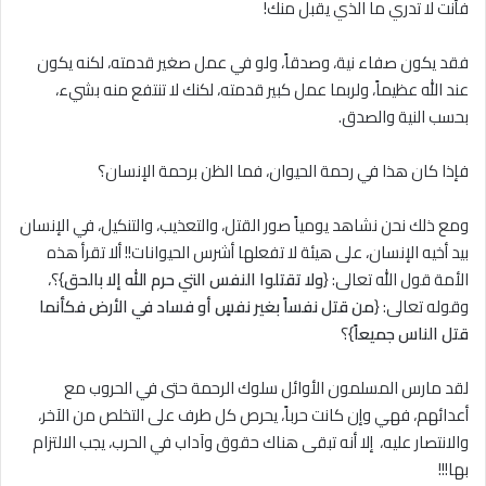
فأنت لا تدري ما الذي يقبل منك!
فقد يكون صفاء نية، وصدقاً، ولو في عمل صغير قدمته، لكنه يكون
عند الله عظيماً، ولربما عمل كبير قدمته، لكنك لا تنتفع منه بشيء،
بحسب النية والصدق.
فإذا كان هذا في رحمة الحيوان، فما الظن برحمة الإنسان؟
ومع ذلك نحن نشاهد يومياً صور القتل، والتعذيب، والتنكيل، في الإنسان
بيد أخيه الإنسان، على هيئة لا تفعلها أشرس الحيوانات!! ألا تقرأ هذه
الأمة قول الله تعالى: {
ولا تقتلوا النفس التي حرم الله إلا بالحق
}؟،
وقوله تعالى: {
من قتل نفساً بغير نفسٍ أو فساد في الأرض فكأنما
قتل الناس جميعاً
}؟
لقد مارس المسلمون الأوائل سلوك الرحمة حتى في الحروب مع
أعدائهم، فهي وإن كانت حرباً، يحرص كل طرف على التخلص من الآخر،
والانتصار عليه، إلا أنه تبقى هناك حقوق وآداب في الحرب، يجب الالتزام
بها!!!