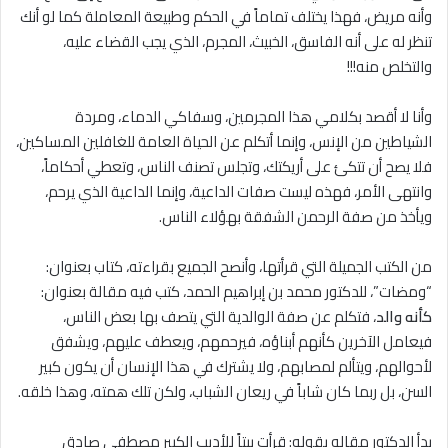
وأنه مريض، فهذا يختلف تماماً في الحكم وطبيعة المعاملة كما لو أنك
تنظر له على أنه الفاسق، الخبيث، المجرم، الذي يجب القضاء عليه،
والتخلص منه!!!
وأنا لا أقصد بكلامي هذا المجرمين، وسفاكي الدماء، ومردة
الشياطين من الإنس، وإنما أتكلم عن الحياة العامة للغافلين المساكين،
فلا يصح أن تتكئ على أريكتك، وتجلس تصنف الناس، وتعطي أحكاماً،
وانتهى الأمر، فهذه ليست صفات الداعية، وإنما الداعية الذي يرحم،
ويأخذ من صفة الرحمن الشفقة بهؤلاء الناس.
من الكتب الجميلة التي قرأتها، وأنصح الجميع بقراءته، كتاب بعنوان:
“ومضات”، للدكتور محمد بن إبراهيم الحمد، كتب فيه مقالة بعنوان:
كأنه والد
، فتكلم عن صفة الوالدية التي يتصف بها بعض الناس،
فيعامل الآخرين كأنهم أبناؤه، فيرحمهم، ويعطف عليهم، ويشفق
لأحوالهم، ويتألم لمصابهم، ولا يشترك في هذا الإنسان أن يكون كبير
السن، بل ربما كان شاباً في ريعان الشباب، ولكن تلك همته، وهذا خلقه.
بدأ الدكتور مقاله بقوله: قرأت بيتاً للأديب الكبير مصطفى صادق