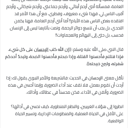
العامة، فمسألة أنني أرحم أبنائي، وأرحم جماعتي، وأرحم شركائي، وأرحم
أقرب الناس لي، فهذا شيء معروف، وفطري، مع أن هذا الأمر قد
افتقده بعض الناس هذه الأيام!! أما أنني أرحم العامة، فهنا يكمن
التحدي، بل يجب أن تتسع دوائر الرحمة، وتمت بآثارها ليس إلى الإنسان
فحسب، بل حتى إلى البهائم والعجماوات!!
قال النبي صلى الله عليه وسلم: ((
إن الله كتب
الإحسان
على كل شيء
،
فإذا قتلتم فأحسنوا القتلة،
وإذا ذبحتم فأحسنوا الذبحة، وليحدّ أحدكم
شفرته، وليرح ذبيحته
)).
تأمّل معنى
الإحسان
في الحديث: فالشريعة والأمر النبوي يقول لك: إذا
أردت أن تقوم بعمل، فلا تقف عند أداء الضرورة، وإنما أحسن في هذه
الضرورة، وأتقن في الأداء، فكن محسناً في عطائك، وأدائك.
انظروا إلى هؤلاء الغربيين، والنظم المتطورة، كيف تحسن في أدائها؟
على الأقل في الحياة العملية، والمنظومات الإدارية، وتسيير الحياة
الواقعية.