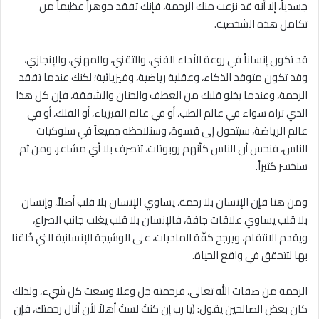
جسدياً، إلا أنه قد نزعت منك الرحمة، فإنك تفقد جوهراً عظيماً من
تكامل هذه الشخصية.
قد تكون إنساناً في روعة الأداء الفني، والتقني، والمهني، والإنجازي،
وقد تكون متوقد الذكاء، وعقلية رياضية، وفيزيائية؛ لكنك عندما تفقد
الرحمة، وعندما يخلو قلبك من العطف والحنان والشفقة، فإن كل هذا
الذي تراه سواء في عالم الطب، أو في عالم الفيزياء، أو الفلك، أو في
عالم الرياضة، سيتحول إلى قسوة، وسنلاحظه جميعاً في سلوكيات
الناس، فنحس أن الناس كأنهم روبوتات، تتصرف بلا أي مشاعر، ومن ثم
سنخسر كثيراً.
ومن هنا فإن الإنسان بلا رحمة، يساوي الإنسان بلا قلب أصلاً، وإنسان
بلا قلب يساوي علاقات جافة، فالإنسان بلا قلب يغلب جانب الصراع،
ويقدم الانتقام، ويرجح كفّة الماديات، على الوشيجة الإنسانية التي خُلقنا
بها لتتحقق في واقع الحياة.
الرحمة من صفات الله تعالى، فرحمته جل وعلا وسعت كل شيء، ولذلك
كان بعض الصالحين يقول: (يا رب إن كنتُ لستُ أهلاً لأن أنال رحمتك، فإن