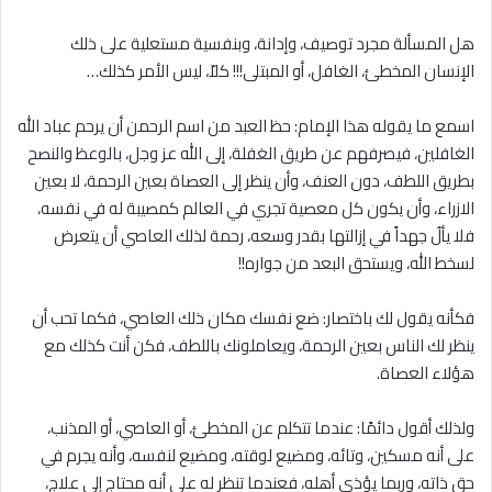
هل المسألة مجرد توصيف، وإدانة، وبنفسية مستعلية على ذلك
الإنسان المخطئ، الغافل، أو المبتلى!!! كلاّ، ليس الأمر كذلك…
اسمع ما يقوله هذا الإمام: حظ العبد من اسم الرحمن أن يرحم عباد الله
الغافلين، فيصرفهم عن طريق الغفلة، إلى الله عز وجل، بالوعظ والنصح
بطريق اللطف، دون العنف، وأن ينظر إلى العصاة بعين الرحمة، لا بعين
الازراء، وأن يكون كل معصية تجري في العالم كمصيبة له في نفسه،
فلا يألُ جهداً في إزالتها بقدر وسعه، رحمة لذلك العاصي أن يتعرض
لسخط الله، ويستحق البعد من جواره!!
فكأنه يقول لك باختصار: ضع نفسك مكان ذلك العاصي، فكما تحب أن
ينظر لك الناس بعين الرحمة، ويعاملونك باللطف، فكن أنت كذلك مع
هؤلاء العصاة.
ولذلك أقول دائمًا: عندما تتكلم عن المخطئ، أو العاصي، أو المذنب،
على أنه مسكين، وتائه، ومضيع لوقته، ومضيع لنفسه، وأنه يجرم في
حق ذاته، وربما يؤذي أهله، فعندما تنظر له على أنه محتاج إلى علاج،