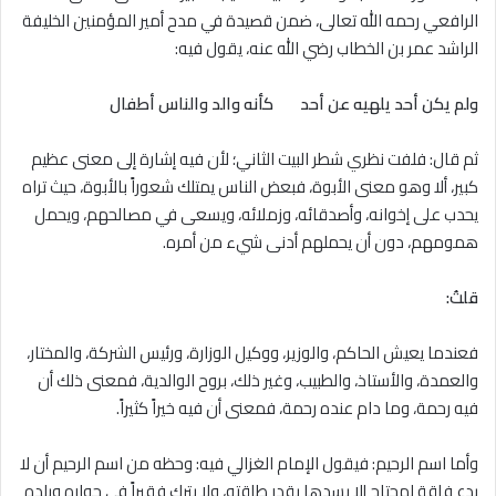
الرافعي رحمه الله تعالى، ضمن قصيدة في مدح أمير المؤمنين الخليفة
الراشد عمر بن الخطاب رضي الله عنه، يقول فيه:
ولم يكن أحد يلهيه عن أحد كأنه والد والناس أطفال
ثم قال: فلفت نظري شطر البيت الثاني؛ لأن فيه إشارة إلى معنى عظيم
كبير، ألا وهو معنى الأبوة، فبعض الناس يمتلك شعوراً بالأبوة، حيث تراه
يحدب على إخوانه، وأصدقائه، وزملائه، ويسعى في مصالحهم، ويحمل
همومهم، دون أن يحملهم أدنى شيء من أمره.
قلتُ:
فعندما يعيش الحاكم، والوزير، ووكيل الوزارة، ورئيس الشركة، والمختار،
والعمدة، والأستاذ، والطبيب، وغير ذلك، بروح الوالدية، فمعنى ذلك أن
فيه رحمة، وما دام عنده رحمة، فمعنى أن فيه خيراً كثيراً.
وأما اسم الرحيم: فيقول الإمام الغزالي فيه: وحظه من اسم الرحيم أن لا
يدع فاقة لمحتاج إلا يسدها بقدر طاقته، ولا يترك فقيراً في جواره وبلده