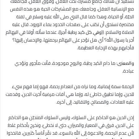
تستفيد أن هنالك جامع مشترك تحت العقل، وفوق العقل، فجامعك
مع الإنسانية العقل، وجامعك مع المشتركات الحية هو هذه النفس
الحيّة، أو الحياة، وهذا كما قال النبي صلى الله عليه وسلم في لفتة
مختصرة تستحق أن تكتب على صفحات الخدود بماء الورود، قال عليه
الصلاة والسلام: ((
وفي كل كبد رطبة أجر
))، عندما سأله: أولنا في البهائم
أجر يا رسول الله؟ أي هل نؤجر على البهائم برحمتها، والإحسان إليها؟
فأجابهم بهذه الإجابة العظيمة.
والمعنى
: ما دام الكبد رطبة، والروح موجودة، فأنت مأجور، وتؤدي
عبادة.
الرحمة سمة إيمانية، وما نراه من انعدام رحمة، فهو إما فهم سيء
للدين، وإما تطبيق خاطئ له، وإما هي آفات مرضية أخرت الدين، وقدمت
عليه العادات، والمصالح، والتقاليد، إلى آخره.
إذن الدين هو الحاكم على السلوك، وليس السلوك المتديّن هو الحاكم
على الدين، فرق في المعيار والميزان، حتى لا نخطئ، ونخرج بأحكام غلط؛
لأن عدم الرحمة، والدعوة إلى الله بالسوء، قد نفّر أناساً كثيرين، فاتخذوا