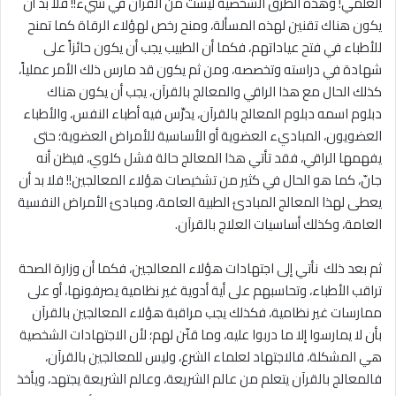
العلمي! وهذه الطرق الشخصية ليست من القرآن في شيء!! فلا بد أن
يكون هناك تقنين لهذه المسألة، ومنح رخص لهؤلاء الرقاة كما تمنح
للأطباء في فتح عياداتهم، فكما أن الطبيب يجب أن يكون حائزاً على
شهادة في دراسته وتخصصه، ومن ثم يكون قد مارس ذلك الأمر عملياً،
كذلك الحال مع هذا الراقي والمعالج بالقرآن، يجب أن يكون هناك
دبلوم اسمه دبلوم المعالج بالقرآن، يدرِّس فيه أطباء النفس، والأطباء
العضويون، المباديء العضوية أو الأساسية للأمراض العضوية؛ حتى
يفهمها الراقي، فقد تأتي هذا المعالج حالة فشل كلوي، فيظن أنه
جانّ، كما هو الحال في كثير من تشخيصات هؤلاء المعالجين!! فلا بد أن
يعطى لهذا المعالج المبادئ الطبية العامة، ومبادئ الأمراض النفسية
العامة، وكذلك أساسيات العلاج بالقرآن.
ثم بعد ذلك نأتي إلى اجتهادات هؤلاء المعالجين، فكما أن وزارة الصحة
تراقب الأطباء، وتحاسبهم على أية أدوية غير نظامية يصرفونها، أو على
ممارسات غير نظامية، فكذلك يجب مراقبة هؤلاء المعالجين بالقرآن
بأن لا يمارسوا إلا ما دربوا عليه، وما قنّن لهم؛ لأن اﻻجتهادات الشخصية
هي المشكلة، فالاجتهاد لعلماء الشرع، وليس للمعالجين بالقرآن،
فالمعالج بالقرآن يتعلم من عالم الشريعة، وعالم الشريعة يجتهد، ويأخذ