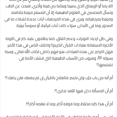
اللا رضا أو الإرهاق الذي يصيبنا وينتابنا بين فينة وأخرى، فنبحث عن الطب،
ونسأل المختصين في العلوم الطبيعية؛ إلا أن المسلم مرتبط بثقافته،
ومرتبط بمرجعياته، ويرى في هذه المرجعيات آيات عديدة لشفاء ما في
الصدور، وما في الأبدان، سواء كانت آيات قرآنية، أو نصوصاً نبوية.
وفي ظل ازدياد التوترات، وعصر القلق، كما يطلقون عليه، كثر في الآونة
الأخيرة الاستعانة بعيادات القرآن الكريم!! واختلف الناس في هذا الأمر:
فهل التركيز على هذه العيادات هو فهم خاطئ لكتاب الله تعالى، وسنة
رسوله ﷺ، وهروب من الأسباب الطبيعية التي فشلت الأمة في
تشخيصها؟
أم أنه من باب جرّب ولن تخسر، فالعلاج بالقرآن إن لم ينفعك فلن يضرك؟!
أم أن المسألة دخل فيها البُعد تجاري؟!
أم أن هذا كله مختلط، وما فوقه أكثر، وما لا نعلمه أكثر؟!!
إذن هي أمور كثيرة اختلطت في الأيام الأخيرة في قضية الرقية الشرعية،