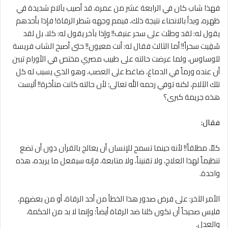
فهذا شاب كان في الرابعة عشر من عمره، قد أصيب بآلام شديدة في
ظهره، وبدأ بالانحناء نتيجة ذلك، فيمم وجهه شطر الرقاة! فإذا بأحدهم
يقول له: لقد وطئت على سحر عنيف!! وإذا بآخر يقول له: كلا، بل لقد
سُقِيت سحراً!! أما الثالث فقال له: أنت معيون!! حتى أصبح الشاب فريسة
للوساوس، ولما عرضت حالته على طبيب مصري مختص في الأورام تبين
أن عنده ورماً في الدماغ، ضاغط على العصب، وهو الذي يسبب له كل
تلك الآلام، لكنه توفي رحمه الله تعالى؛ لأن حالته كانت متأخرة!! أليست
هذه جريمة كبرى؟
فقال:
كلاّ، مطلقاً!! لأنه حينما تسمح للإنسان أن يعالج بالقرآن دون أن تضع
تنظيماً لهذا العلاج، ولا تقنيناً، ولا متابعة، فإنه سيفعل ما يريده، هذه
واحدة.
الأمر الآخر: على فرض صدور هذا الخطأ من أحد الرقاة، أو من بعضهم،
فليس صحيحاً أن نكون كلنا ضد الرقاة أيضاً؛ وإنما لا بد من الحكمة،
والعدل.