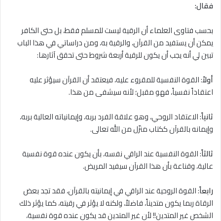
فقال:
بحسب فتاوى العلماء أن الرقية ليست للمسلم فقط، بل حتى الكافر
يمكن أن يستفيد من القرآن، والرقية به، ومن دراساتي في هذا الباب
تبين لي أنه يجب أن يكون للرقية أربعة شروط حتى تحقق آثارها:
أولاً
: القوة النفسية للمقروء عليه، فيعتقد أن القرآن سيؤثر عليه
اعتقاداً نفسياً، فهو مقبل؛ لأنه سيشفى من هذا.
ثانياً
: الاعتقاد الروحي، وهو علاقة الفرد بربه، وإيمانياته العالية بربه،
وإيمانه بالقرآن ككتاب منزّل من الله تعالى.
ثالثاً
: القوة النفسية عند الراقي نفسه، بأن يكون عنده قوة نفسية
عالية، وقناعة بأن هذا القرآن سيفيد المريض.
رابعاً
: القوة الروحية عند الراقي في إيمانيته بالقرآن، فقد تجد بعض
الرقاة ربما يكون متديناً، فاضلاً، ولكنه لا يؤثر في رقيته، كما يؤثر ذلك
الشخص غير المتدين!! لأن غير المتدين قد يكون عنده قوة نفسية،