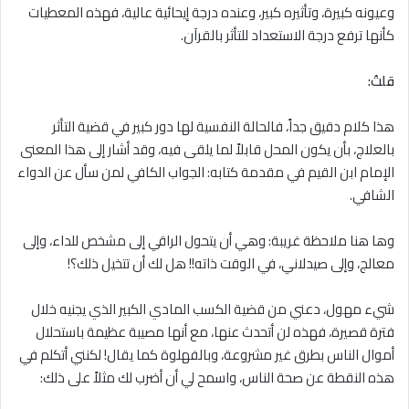
وعيونه كبيرة، وتأثيره كبير، وعنده درجة إيحائية عالية، فهذه المعطيات
كأنها ترفع درجة الاستعداد للتأثر بالقرآن.
قلتُ:
هذا كلام دقيق جداً، فالحالة النفسية لها دور كبير في قضية التأثر
بالعلاج، بأن يكون المحل قابلاً لما يلقى فيه، وقد أشار إلى هذا المعنى
الإمام ابن القيم في مقدمة كتابه: الجواب الكافي لمن سأل عن الدواء
الشافي.
وها هنا ملاحظة غريبة: وهي أن يتحول الراقي إلى مشخص للداء، وإلى
معالج، وإلى صيدلاني، في الوقت ذاته!! هل لك أن تتخيل ذلك؟!
شيء مهول، دعني من قضية الكسب المادي الكبير الذي يجنيه خلال
فترة قصيرة، فهذه لن أتحدث عنها، مع أنها مصيبة عظيمة باستحلال
أموال الناس بطرق غير مشروعة، وبالفهلوة كما يقال! لكنني أتكلم في
هذه النقطة عن صحة الناس، واسمح لي أن أضرب لك مثلاً على ذلك: