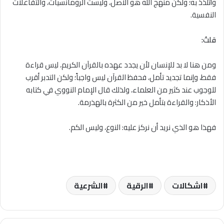
وأتلذذ به؛ ولكن منهج الله هو الأصل، وليست الرومانسيات، والتفاعلات
النفسية.
قلتُ:
ومن هنا لا بد للإنسان لأن يجدد عهده بالقرآن الكريم، ليس قراءة
فقط، وإنما تجديد تأمل، فحفظ القرآن ليس واجباً؛ ولكن التدبر أقرب
للوجوب عند كثير من العلماء، ولذلك قال الإمام النووي في كتابه
الأذكار: والقراءة بتأمل خير من الكثرة بالهذرمة.
فهذا هو الذي نريد أن نركز عليه: النوع، وليس الكم.
اشكالات
الرقية
الشرعية