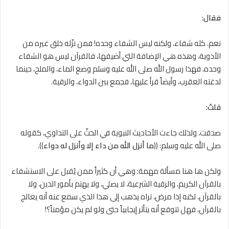
فقال:
نعم، كله شفاء، ولكنه ليس الشفاء وحده! فمن نزّله خلق غيره من
الأدوية، وهذه هي الإضافة التي أضيفها، فالقرآن ليس هو الشفاء
وحده، فهذا رسول الله صلى الله عليه وسلم وضع الماء، والملح، حينما
لدغته العقرب، وأيضاً قرأ عليها، فجمع بين الدواء، والرقية.
قلتُ:
صدقت، ولذلك جاءت الأحاديث النبوية في الحثّ على التداوي، كقوله
صلى الله عليه وسلم: ((
ما أنزل الله من داء إلا وأنزل له دواء
)).
ولكن ها هنا مسألة مهمة: وهي أن كثيراً ممن يُقبل على اﻻستشفاء
بالقرآن الكريم، والرقية الشرعية، لا يصلي، ولا يهتم بأمور الدين، ولا
بالقرآن، لكنه إذا مرض، تراه يذهب إلى هذا الذي سمع عنه أنه يعالج
بالقرآن، فهل تتوقع أنه يتأثر إيجابياً حتى ولو لم يكن مؤمناً؟!