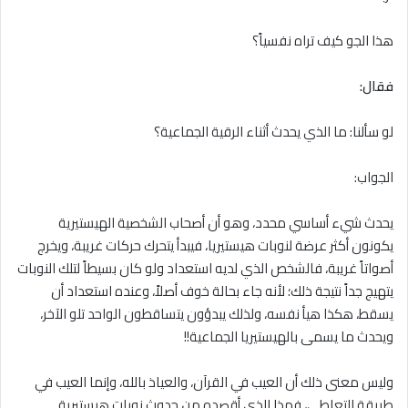
هذا الجو كيف تراه نفسياً؟
فقال:
لو سألنا: ما الذي يحدث أثناء الرقية الجماعية؟
الجواب:
يحدث شيء أساسي محدد، وهو أن أصحاب الشخصية الهيستيرية
يكونون أكثر عرضة لنوبات هيستيريا، فيبدأ يتحرك حركات غريبة، ويخرج
أصواتاً غريبة، فالشخص الذي لديه استعداد ولو كان بسيطاً لتلك النوبات
يتهيج جداً نتيجة ذلك؛ لأنه جاء بحالة خوف أصلاً، وعنده استعداد أن
يسقط، هكذا هيأ نفسه، ولذلك يبدؤون يتساقطون الواحد تلو الآخر،
ويحدث ما يسمى بالهيستيريا الجماعية!!
وليس معنى ذلك أن العيب في القرآن، والعياذ بالله، وإنما العيب في
طريقة التعاطي، فهذا الذي أقصده من حدوث نوبات هيستيرية.