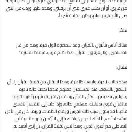
الرقية عدة أنواع، فقد أرقي نفسي، وقد يرقيني غيري، أو أن أطلب الرقية
من غيري، أو أن يطلب غيري مني أن يرقيني، وهذه كلها وردت عن النبي
صلى الله عليه وسلم، وكلها متاحة شرعاً.
قلتُ:
هناك أناس يتأثرون بالقرآن، وقد سمعوه لأول مرة، وهم من غير
المسلمين، ولا يعرفون القرآن، هذا كلام غريب، فبماذا تفسره؟
فقال:
هذه حالات نادرة، وليست ظاهرة، وهذا لا يقلل من قيمة القرآن؛ إلا أن
الشعور بالضعف عند المسلمين جعلهم عندما تحدث حالة نادرة
يحاولون تضخيمها، وكأن القرآن يبحث عن تقوية منهم بأطروحاتهم!!
فالقرآن قوي بدلالاته، مستغنٍ بذاته، وإذا جئت إلى التفسير النفسي
فأحياناً قد يكون سبب ذلك الجرس وإيقاع الكلمات، ولربما كان في الأذن
استعداداً معيناً لذلك الجرس! ولذلك فإني لا أؤمن بالرومانسية في
التعاطي مع أصول الدين، وهذا ليس تقليلاً للقرآن، بل إنني أتعبد به،