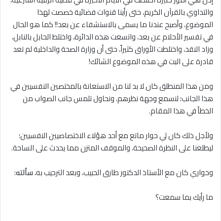
والتداوي بالقرآن الكريم، حتى رأينا قنوات فضائية خصصت لهذا
الموضوع، وأصبح عندنا ما يسمى بالاستشفاء عن بعد!! كما هو الحال
في تفسير الأحلام عن بعد، واتسعت هذه الدائرة، واختلط الحابل بالنابل،
وزاد النقد، واختلطت الأوراق كثيراً، حتى أن وزارة الصحة والداخلية لم تعد
قادرة على البت في هذه الموضوع الشائك!
ومن هذا المنطلق كان لا بد لنا من الاستعانة بالمختصين النفسيين في
هذا الجانب؛ لنسمع وجهة نظرهم، ونحاول تلمس جانب الصواب من
الخطأ في هذا المقام.
ولأجل ذلك كان لي حوار ماتع مع أحد هؤلاء الاختصاصيين النفسيين؛
ليطلعنا على النظرة الصحيحة، والموقف المتزن مما يحدث على الساحة.
وحواري كان مع الأستاذ الدكتور طارق الحبيب، وبعد الترحيب به،
سألته
:
ما رأيك بما سمعت؟