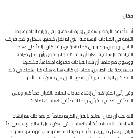
فقال:
أنا لا أعتقد الأزمة ليست في وزارة الصحة، ولا في وزارة الداخلية، إنما
الأزمة في القيادات الإسلامية! التي لم تقل كلمتها بشكل واضح، فتركت
الناس يهرجون، ويمرجون كما يشاؤون، وقد كان لزاماً على هذه
القيادات الإسلامية العليا أن تتخذ كلمتها، وتقول رأيها بكل صراحة
ووضوح، مع علمنا أن تلك القيادات مقبولة اجتماعياً، فكلمتها
مسموعة عند الكثيرين، فماذا لو كانت هناك هيئة كبار علماء في ذلك
البلد؟ كان الواجب عليها أن تنطق بالحق في تقنين هذا الأمر.
وفي رأيي المتواضع أن إنشاء عيادات للعلاج بالقرآن خطأ كبير، وليس
الخطأ في العلاج بالقرآن، وإنما الخطأ في العيادات،
لماذا
؟
لأنه يجب أن يقنن العلاج بالقرآن الكريم تماماً، ثم بعد ذلك يتم إنشاء
العيادات، لأنه حينما أنشأت العيادات في بعض دول العالم الإسلامي بدأ
الراقي يفعل ما يريد، وبدأ يبتكر طرقاً شخصية بحسب فهمه، ومستواه