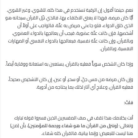
نعم، حينما أقول: إن الرقية تستخدم في هذا كله، للسّوي، وغير السّوي،
أيًّا كان مرضه، فهذا لا يعني الاكتفاء بها، فالذي نزّل القرآن سبحانه هو
الذي خلق الدواء، فلو جاءني مريض به علّة، فالواجب علي أولاً أن
أشخصها، فإن كانت علّة عضوية، فيجب أن يعالجها بالدواء العضوي،
وبالقرآن، وإن كانت علّة نفسية، فيعالجها بالدواء النفسي أو المهارات
النفسية، وبالقرآن.
وإذا كان الشخص سوياًّ فعليه بالقرآن، يستعين به استعانة ووقاية أيضاً.
وإن كان مرضه من مس جنّ، أو سحر، أو عين، إن كان التشخيص صحيحاً،
فعليه القرآن، وعلاج أي آثار لذلك بما يحتاجه من أدوية.
قلتُ:
أنت بكلامك هذا تقف في صف المفسرين الذين فسروا قوله تبارك
وتعالى: {
وننزل من القرآن ما هو شفاء ورحمة للمؤمنين
}، بأن (من)
هنا ليست للتبعيض؛ وإنما بيانية، فالقرآن كله شفاء.