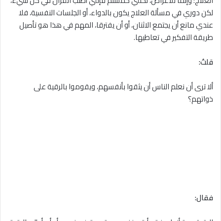
العلاج؛ وإنما للأعراض، لكنني كمسلم فإنني أطلب القرآن في كل شيء،
لكن دوري في مسألة العلاج يكون بالدواء، أو الجلسات النفسية، فلا
عندي مانع أن يجتمع الاثنان، أو أن يفترقا، المهم في هذا هو تأصيل
طريقة التفكير في تعاطيها.
قلتُ:
ألا ترى أن نعلم الناس أن يثقوا بأنفسهم، ويقوموا بالرقية على
ذواتهم؟
فقال: