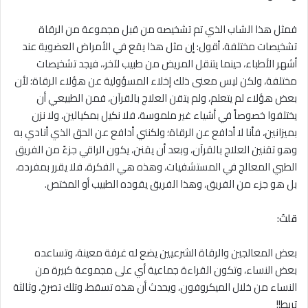
فمثل هذا الشاب الذي تم تشخيصه من قبل مجموعة من الرقاة
تشخيصات مختلفة، أقول: إن مثل هذا يقع في الأمراض العضوية عند
أشهر الأطباء، حينما يتنقل المريض من طبيب لآخر،، فيجد تشخيصات
مختلفة، ولكن ليس معنى ذلك إخلاء المسؤولية عن هؤلاء الرقاة؛ لأن
بعض هؤلاء لم يتعلم، ولم يتقن العلاج بالقرآن، فمن الطبيعي أن
يختلفوا خصوصاً في أشياء غير ملموسة، فلا نكيل بمكيالين، ولا نزن
بميزانين، فأنا لا أدافع عن الرقاة؛ ولكنني أدافع عن الحق الذي أنادي به
وهو تقنين العلاج بالقرآن، وبعد أن يقنن، يكون الراقي جزءً من الفريق
الطبي المعالج في المستشفيات، وهذه هي الفكرة، فلا يقرر بمفرده،
بل هو جزء من الفريق، وهذا الفريق يقوده الطبيب أو المختص.
قلتُ:
بعض المعالجين والرقاة الشرعيين يضع له غرفة معينة، وتساعده
بعض النساء، وتكون القراءة جماعية أي على مجموعة كبيرة من
النساء من خلال الميكروفون، ويحدث أن هذه تسقط، وتلك تصرخ، وثالثة
تربط!!