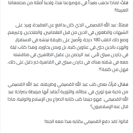
قلتُ
: لماذا نذهب بعيداً في موضوعنا هذا، ولدينا أمثلة من مجتمعاتنا
العربية!!
فمثلاً: عبد الله القصيمي، الذي كان يدافع عن العقيدة، ويرد على
الشبهات والطعون في الدين من قبل العلمانيين، والملحدين، وغيرهم،
ومع ذلك انقلب 180 درجة، وأصبح على طريقة نيتشه في الاستفزاز،
والهزء بالدين حتى في عناوين كتبه، بل وبمن يحاوره، وهذا كتاب: ليلة
في جاردن سيتي لأبي عبد الرحمن بن عقيل الظاهري في مناقشته
معه في شقته هناك في جاردن سيتي في القاهرة خير دليل على ذلك.
فهل من كلمة؟!
فقال
: قرأتُ بعض كتب عبد الله القصيمي وطريقته، عبد الله القصيمي
من ناحية هو ثوري في عطائه، والثورية أعتقد أنها مرتبطة بصراحة عبد
الله القصيمي، فهو حينما كتب كتابه الصراع بين الإسلام والوثنية، ماذا
قال عنه الإسلاميون؟
قالوا: لقد دفع القصيمي بكتابه هذا معه الجنة!