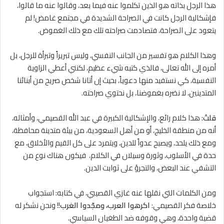
هذا الرجل بذاته هو الذين تكلموا عنه فيما بعد، وقالوا عنه ما قالوا،
فإشكالية الرجل كانت في الصراحة الشديدة في مجتمع غامض! لم
يتعود على الصراحة، فتصادمت صراحته تلك مع ذلك الغموض.
وهذا الكلام هو تفسير من الجانب النفسي، وليس تبريراً وتبرأة للرجل، بل
أمره إلى الله تعالى، فالذي كتبه شيء عظيم، لكنني أعطي الزاوية
النفسية، كي نستفيد منها دعوياً، بحيث إن أتانا شخص صريح من أبنائنا
المتدينين، ﻻ نضره بغموضنا، بل نحتوي صراحته.
قلتُ
: هذا كلام رائع، والإشكالية الكبيرة في عبد الله القصيمي، وأمثاله،
أنه من منطقة الخليج، أو من أهل السعودية، من بيئة متدينة محافظة،
ومع ذلك يلحد، ويصبح عدواً للدين، ويتمرد على كل القيم والأخلاق، مع
حدة في الأسلوب، وثورة وسيلان في الكلام، فيكون هناك نوع من
التشفي عند البعض، والتجرؤ على ثوابت الدين.
ومن الكلمات التي نقلها عنه غازي القصيبي، في كتابه: استجواب
خلاصة فكر القصيمي:
ا
كرهوا العرب، ومجّدوا الغرب
!! ونحن نشكر له
قضية واحدة، وهي وقوفه ضد الطغيان السياسي.