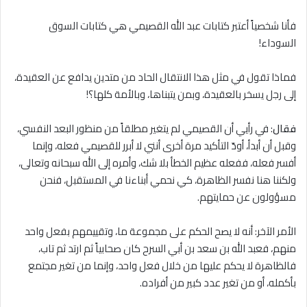
فأنا شخصياً أعتبر كتابات عبد الله القصيمي هي كتابات السوق
السوداء!
فماذا تقول في مثل هذا الانتقال الحاد من متدين يدافع عن العقيدة،
إلى رجل يسخر بالعقيدة، وبمن يتبناها، وبالأمة كلها؟!
فقال
: في رأيي أن القصيمي لم يتغير مطلقاً من منظور البعد النفسي،
وقبل أن أبدأ، أودّ التأكيد مرة أخرى أنني ﻻ أبرر للقصيمي فعله، وإنما
أفسر فعله، ففعله عظيم الخطأ بلا شك، وأمره إلى الله سبحانه وتعالى،
ولكننا هنا نفسر الظاهرة، كي نحمي أبناءنا في المستقبل، فنحن
مسؤولون عن حمايتهم.
الأمر الآخر: أنه ﻻ يصح الحكم على مجموعة ما، وتقييمهم بفعل واحد
منهم، فعبد الله بن سعد بن أبي السرح كان صحابياً ثم ارتد ثم تاب،
فالظاهرة ﻻ يحكم عليها من خلال فعل واحد، وإنما من تغير مجتمع
بأكمله، أو من تغير عدد كبير من أفراده.