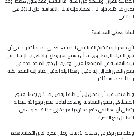
القداسة للقرآن، وللصحيح من السنة، أما التفسير فقد يكون صحيحاً، وقد
يكون غير ذلك، فإذا نال الصحة، فإنه لا ينال القداسة، حتى ﻻ نؤثر على
المتلقي.
لماذا نعطي القداسة
؟
لأن سيكولوجية شيخ القبيلة في المجتمع العربي عموماً تقوم على أن
شيخ القبيلة ﻻ يخطئ، ويجب أن يسمع له، ويطاع!! ولذلك يلجأ الإنسان في
بنيته النفسية في المجتمع العربي، وغيره، بل حتى الملحد تجده في
بعض الأمور يلجأ إلى إله خفي، وهذا الإله الخفي يحتاج إليه الملحد، لكنه
ربما أعطاه اسماً آخر!!
ولذلك يجب علينا أن نفطن إلى أن ذلك الرفض ربما كان رفضاً نفسي
المنشأ، كي نحقق المعادلة، ونساعد أبناءنا، فنحن نرجو الله سبحانه
وتعالى أن يعيننا في دفع عجلتهم للعودة إلى عقلية الصواب في
التعامل مع القضية.
ولذلك نحن نركز على مسألة الأدبيات، وعلى فكرة الدين الأصلية، هذه