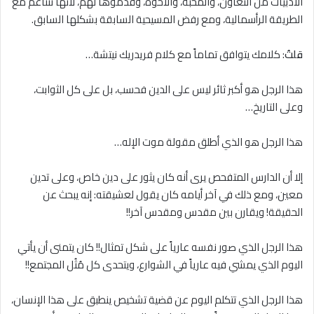
الأدبيات من التعاون، والمحبة، والأخوة، وقدموها لهم، لأنها تتناغم مع
الطريقة الرأسمالية، ومع رفض المسيحية السابقة بشكلها السابق.
قلتُ
: كلامك يتوافق تماماً مع كلام فريدريك نيتشة…
هذا الرجل هو أكبر ثائر ليس على الدين فحسب، بل على كل الثوابت،
وعلى التاريخ…
هذا الرجل هو الذي أطلق مقولة موت الإله…
إلا أن الدارس المتفحص يرى أنه كان يثور على دين خاص، وعلى تدين
معين، ومع ذلك في آخر أيامه كان يقول لعشيقته: إنه يبحث عن
الحقيقة! ويقارن بين مقدس ومقدس آخر!!
هذا الرجل الذي صور نفسه عارياً على شكل تمثال!! كان يتمنى أن يأتي
اليوم الذي يمشي فيه عارياً في الشوارع، ويتحدى كل مُثُل المجتمع!!
هذا الرجل الذي تتكلم اليوم عن قضية تشخيص ينطبق على هذا الإنسان،