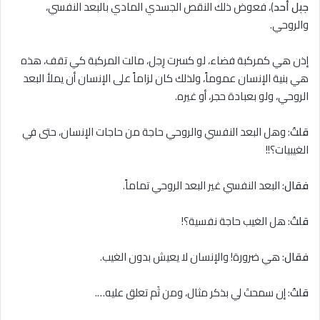
جبل أحد
)، فعوض ذلك النقص الجسدي المادي بالبعد النفسي،
والروحي.
إذن هي كمركبة فضاء، لو كسرت رِجل، مالت المركبة كي تقف، هذه
هي بنية الإنسان عموماً، ولذلك كان لزاماً على الإنسان أن يملأ البعد
الروحي، ولو بعبادة حجر، أو غيره.
قلتُ
: وهل البعد النفسي والروحي حاجة من حاجات الإنسان، حتى في
الغيبيات؟!!
فقال
: البعد النفسي غير البعد الروحي تماماً.
قلتُ
: هل الغيب حاجة نفسية؟!
فقال
: هي ضرورة! والإنسان ﻻ يعيش بدون الغيب.
قلتُ
: إن سمحتَ لي بذكر مثال، ومن ثَم تعلق عليه….