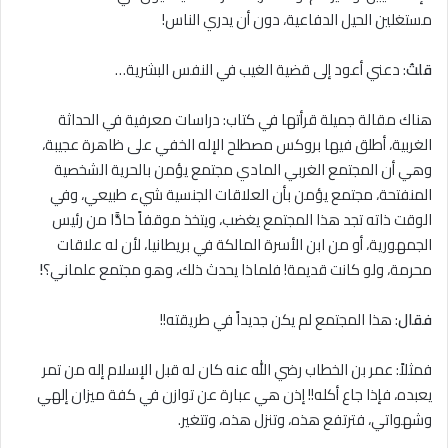
مستغلين الحيل الدفاعية، دون أن يدري الناس!
قلتُ
: دعني أعود إلى قضية الغيب في النفس البشرية…
هناك مقالة جميلة قرأتها في كتاب: دراسات معرفية في الحداثة
الغربية، أطلق فيها بروكس مصطلح الإله الخفي على ظاهرة عجيبة،
وهي أن المجتمع الغربي المادي مجتمع يؤمن بالحرية الشخصية
المنفتحة، مجتمع يؤمن بأن العلاقات الجنسية شيء طبيعي، وفي
الوقت ذاته تجد هذا المجتمع يغضب، ويتخذ موقفاً حادًّا من رئيس
الجمهورية، أو من ابن الأسرة المالكة في بريطانيا، لأن له علاقات
محرمة، ولو كانت قديمة! فلماذا يحدث ذلك، وهو مجتمع علماني؟
!
فقال
: هذا المجتمع لم يكن جديداً في طريقته!!
فمثلاً: عمر بن الخطاب رضي الله عنه كان له قبل الإسلام إله من تمر
يعبده، فإذا جاع أكله!! إذن هي عبارة عن توازن في كفة ميزان إلهي
وشهواتي، فترتفع هذه، وتنزل هذه، وتتغير.