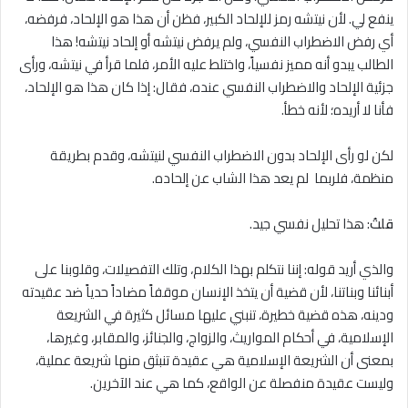
ينفع لي. لأن نيتشه رمز للإلحاد الكبير، فظن أن هذا هو الإلحاد، فرفضه،
أي رفض الاضطراب النفسي، ولم يرفض نيتشه أو إلحاد نيتشه! هذا
الطالب يبدو أنه مميز نفسياً، واختلط عليه الأمر، فلما قرأ في نيتشه، ورأى
جزئية الإلحاد والاضطراب النفسي عنده، فقال: إذا كان هذا هو الإلحاد،
فأنا ﻻ أريده؛ لأنه خطأ.
لكن لو رأى الإلحاد بدون الاضطراب النفسي لنيتشه، وقدم بطريقة
منظمة، فلربما لم يعد هذا الشاب عن إلحاده.
قلتُ
: هذا تحليل نفسي جيد.
والذي أريد قوله: إننا نتكلم بهذا الكلام، وتلك التفصيلات، وقلوبنا على
أبنائنا وبناتنا، لأن قضية أن يتخذ الإنسان موقفاً مضاداً حدياً ضد عقيدته
ودينه، هذه قضية خطيرة، تنبني عليها مسائل كثيرة في الشريعة
الإسلامية، في أحكام المواريث، والزواج، والجنائز، والمقابر، وغيرها،
بمعنى أن الشريعة الإسلامية هي عقيدة تنبثق منها شريعة عملية،
وليست عقيدة منفصلة عن الواقع، كما هي عند الآخرين.