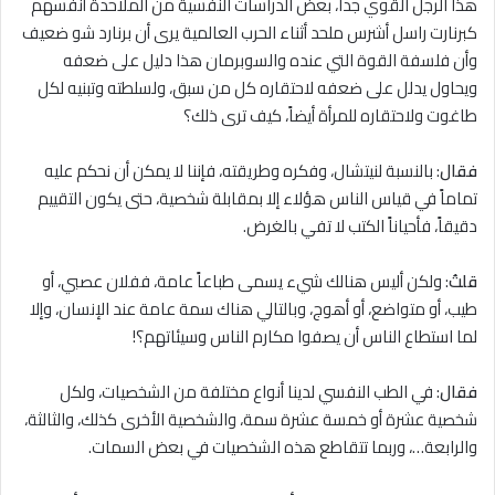
هذا الرجل القوي جداً، بعض الدراسات النفسية من الملاحدة أنفسهم
كبرنارت راسل أشرس ملحد أثناء الحرب العالمية يرى أن برنارد شو ضعيف
وأن فلسفة القوة التي عنده والسوبرمان هذا دليل على ضعفه
ويحاول يدلل على ضعفه ﻻحتقاره كل من سبق، ولسلطته وتبنيه لكل
طاغوت وﻻحتقاره للمرأة أيضاً، كيف ترى ذلك؟
فقال
: بالنسبة لنيتشال، وفكره وطريقته، فإننا ﻻ يمكن أن نحكم عليه
تماماً في قياس الناس هؤلاء إلا بمقابلة شخصية، حتى يكون التقييم
دقيقاً، فأحياناً الكتب ﻻ تفي بالغرض.
قلتُ
: ولكن أليس هنالك شيء يسمى طباعاً عامة، ففلان عصبي، أو
طيب، أو متواضع، أو أهوج، وبالتالي هناك سمة عامة عند الإنسان، وإلا
لما استطاع الناس أن يصفوا مكارم الناس وسيئاتهم؟!
فقال
: في الطب النفسي لدينا أنواع مختلفة من الشخصيات، ولكل
شخصية عشرة أو خمسة عشرة سمة، والشخصية الأخرى كذلك، والثالثة،
والرابعة…، وربما تتقاطع هذه الشخصيات في بعض السمات.