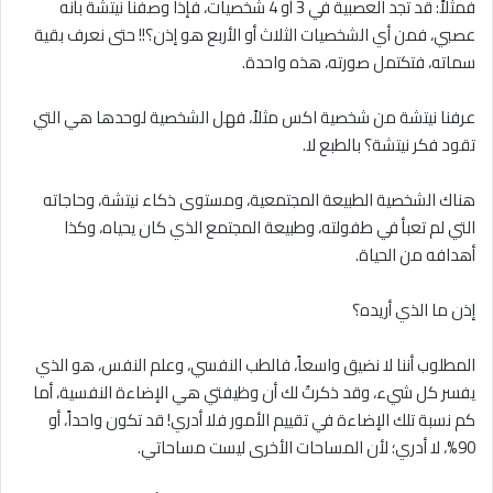
فمثلاً: قد تجد العصبية في 3 أو 4 شخصيات، فإذا وصفنا نيتشة بأنه
عصبي، فمن أي الشخصيات الثلاث أو الأربع هو إذن؟!! حتى نعرف بقية
سماته، فتكتمل صورته، هذه واحدة.
عرفنا نيتشة من شخصية اكس مثلاً، فهل الشخصية لوحدها هي التي
تقود فكر نيتشة؟ بالطبع لا.
هناك الشخصية الطبيعة المجتمعية، ومستوى ذكاء نيتشة، وحاجاته
التي لم تعبأ في طفولته، وطبيعة المجتمع الذي كان يحياه، وكذا
أهدافه من الحياة.
إذن ما الذي أريده؟
المطلوب أننا ﻻ نضيق واسعاً، فالطب النفسي، وعلم النفس، هو الذي
يفسر كل شيء، وقد ذكرتُ لك أن وظيفتي هي الإضاءة النفسية، أما
كم نسبة تلك الإضاءة في تقييم الأمور فلا أدري! قد تكون واحداً، أو
90%، ﻻ أدري؛ لأن المساحات الأخرى ليست مساحاتي.