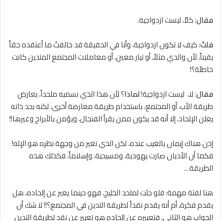
فقال
: كلاّ، ليست ازدواجية.
قلتُ
: كيف لا تكون ازدواجية، وأنا في الحقيقة قد خالفتُ ما أعتقده حقاً
يقيناً، لأن والدي مثلاً، أو تيار معين، أو معاملات المجتمع المتدين كانت
خاطئة؟!
فقال
: ﻻ، ليست ازدواجية!
لماذا
؟ لأن هذا الذي نسميه ملحداً، يعارض
طريقة الأب، أو المجتمع، باستخدام طريقة معارضة أخرى، لكنه بحد ذاته
يعلن الإلحاد، إلا أنه قد يكون ممن يقرأ الفنجال، ويؤمن بالأبراج وغيرها!!
إذن هناك إيمان بالغيب عنده، لكن الذي تغير من وجهة نظره هو الإله!
فكما أن الأديان صارت يهودية، ومسيحية، وإسلاماً، فكذلك هذه
الطريقة…
هنا لفتة مهمة: فلو جئت لملحد الخليج، فهو حينما يعبر عن إلحاده، هل
يقدم فكرة، أم أنه يقدم نقداً لطريقة التدين في المجتمع؟!! لا شك أن
الجواب هو الثاني، فتعبيره عن إلحاده هو تعبير عن نقد لطريقة التدين