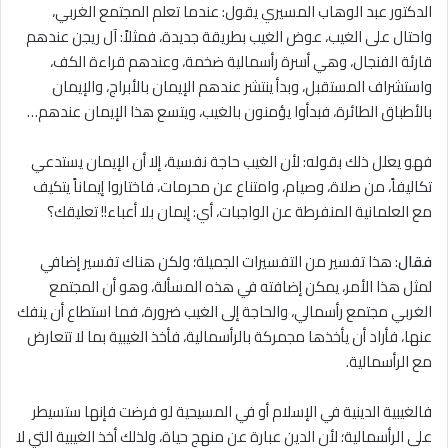
الدكتور عبد الوهاب المسيري يقول: عندما تعلم المجتمع الغربي،
واحتال على الغيب، عوض الغيب بطريقة جديدة، فمثلاً: آل ريجن عندهم
قارئة الفنجال، وهي أسرة رأسمالية ضخمة، وعندهم قراءة الكف،
واستشراف المستقبل، وبدأ ينتشر عندهم الإيمان بالأبراج، والإيمان
بالأطباق الطائرة، فبدأوا يؤمنون بالغيب، ويتسع هذا الإيمان عندهم…
فهو يعلل ذلك بقوله: لأن الغيب حاجة نفسية، إلا أن الإيمان يستدعي
تكاليفاً، من صلاة، وصيام، وامتناع عن محرمات، فاختاروا إيماناً يتكيف
مع العلمانية المنفرطة عن الواجبات، أي: إيمان بلا أعباء!! تعليقك؟
فقال
: هذا تفسير من التفسيرات الجميلة؛ ولكن هناك تفسير إضافي
لمثل هذا الأمر، يمكن إضافته في هذه المسألة، وهو أن المجتمع
الغربي مجتمع رأسمالي، والحاجة إلى الغيب ضرورة، فما استطاع أن ينفك
عنها، فأراد أن يأخذها مجمركة بالرأسمالية، فأخذ الغيبية بما ﻻ تتعارض
مع الرأسمالية.
فالغيبية الدينية في الإسلام أو في المسيحية لو فرضت فإنها ستسيطر
على الرأسمالية؛ لأن الدين عبارة عن منهج حياة، ولذلك أخذ الغيبية التي ﻻ