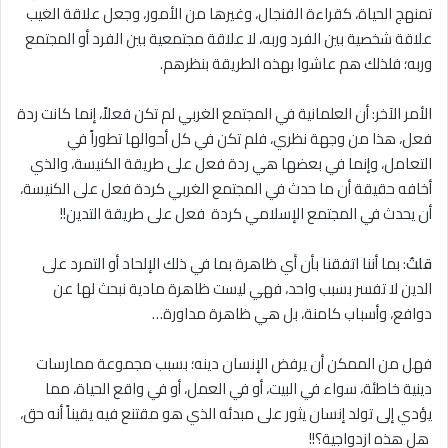
تمنهج الحياة، كقراءة الفنجال، وغيرها من الأمور، وجعل علاقة الغيب
علاقة شخصية بين الفرد وربه، ﻻ علاقة مجتمعية بين الفرد أو المجتمع
وربه؛ فلذلك هم عاشوا بهذه الطريقة بنظرهم.
الأمر الآخر: أن العلمانية في المجتمع الغربي لم تكن فعلاً، إنما كانت ردة
فعل، هذا من وجهة نظري، فلم تكن في كل أحوالها تطوراً في
التعامل، وإنما في بعضها هي ردة فعل على طريقة الكنيسة، والذي
أخافه حقيقة أن ما حدث في المجتمع الغربي كردة فعل على الكنيسة،
أن يحدث في المجتمع الإسلامي كردة فعل على طريقة التدين!!
قلتُ
: بما أننا اتفقنا بأن أي ظاهرة بما في ذلك الإلحاد أو التمرد على
الدين ﻻ تفسر بسبب واحد، فهي ليست ظاهرة مادية نبحث لها عن
دوافع، وأسباب كامنة، بل هي ظاهرة مداورة…
فهل من الممكن أن يرفض الإنسان دينه؛ بسبب مجموعة ممارسات
دينية خاطئة، سواء في البيت، أو في العمل، أو في واقع الحياة، مما
يؤدي إلى تولد إنسان يثور على مبدئه الذي هو مقتنع فيه يقيناً أنه حق،
هل هذه ازدواجية؟!!