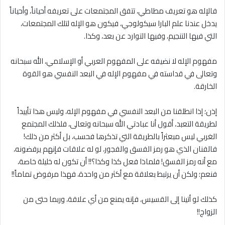
فالإله هو تعريف مطاطي، تتفق المجتمعات على تعريفه أحياناً، وأحياناً
يدخل عندنا علم البارا سيكولوجي، فيكون هو الإله لتلك المجتمعات،
التي فيها التنجيم، وفيها التوارد عن بعد، وكذا.
مفهوم الإله ﻻ نضيفه على المفهوم العربي أو الإسلامي، الله سبحانه
وتعالى في قداسته في مفهوم الإله في البعد النفسي هو القوة
الخارقة.
إذن؛ إذا انطلقنا من البعد النفسي في مفهوم الإله، وليس هذا تأييداً
لطريقة التعبد، أقول أنا عبادتي الله سبحانه وتعالى، فلذلك المجتمع
الغربي ليس مبعثراً بالطريقة التي تذكرها فحسب، بل أكثر من ذلك!
فالفنان الذي هو رمز الفسق والفجور، لو له علاقات فإنهم يرفضونه،
مع أنه رمز الفسق! فلماذا فعل كذا وكذا؟!! أن تكون له خليلة خاصة،
فنعم؛ ولكن أن يرتبط بعلاقة مع أكثر من واحدة، فهذا مرفوض تماماً!!
كذلك لو أتينا إلى القسيس، فإنه يمنع من أي علاقة، وربما حتى من
الزواج!!