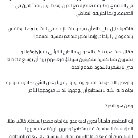
في المجتمع، وطريقة تعاطيه مع الدين، وهذا ليس نقداً للدين في
الحقيقة، وإنما لطريقة التعاطي.
قلتُ
: والدليل على ذلك أن مجموعات الإلحاد في النت وغيره، ﻻ يكتفون
بالدعوة إلى الإلحاد، وإنما تظهر عندهم نفسية المنتقم!!
فقال
: هذا هو مركب العدوان، فالطرح القرآني يقول
:{ودّوا لو
تكفرون كما كفروا فتكونون سواءً}
،
فبعضهم يريد أن يوسع قاعدته؛
حتى ﻻ يشعر بالشذوذ، هذه واحدة.
والبعض الآخر-وهذا تفسير ربما يكون غريباً بعض الشيء- لديه عدوانية
تجاه ذاته، لكنه ﻻ يستطيع أن يوجهها للذات، فيوجهها للآخر!
ومن هو الآخر؟
إنه المجتمع، فأحياناً تكون لديه عدوانية تجاه مصدر السلطة، كالأب مثلاً،
المؤسسة السياسية، فلا يستطيع توجيهها لهؤلاء، فيوجهها
للإسلاميين أو غيرهم، ولذلك ربما تحرك السياسيون في هذه المنطقة،