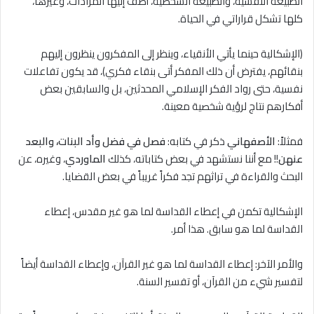
الطبيعة النفسية، والطبيعة الشخصية، أضف إليها المرادات، وغيرها،
كلها تشكل قراراتي في الحياة.
(الإشكالية حينما يأتي الأنقياء، وينظر إلى المفكرون ينظرون إليهم
بنقائهم، يفترض أن ذلك المفكر أتى بنقاء فكري)، قد يكون تفاعلات
نفسية، حتى رواد الفكر الإسلامي المحدثين، بل والسابقين بعض
أفكارهم نتاج لرؤية شخصية معينة.
فمثلاً:
الأصفهاني
ذكر في كتابه:
فصل في فضل وأد البنات، والبعد
عنهن
!! مع أننا نستشهد في بعض كتاباته، كذلك
الماوردي
، وغيره، عن
البحث والقراءة في تراثهم تجد فكراً غريباً في بعض القضايا.
الإشكالية تكمن في إعطاء القداسة لما هو غير مقدس، إعطاء
القداسة لما هو سابق. هذا أمر.
والأمر الآخر: إعطاء القداسة لما هو غير القرآن، وإعطاء القداسة أيضاً
لتفسير شيء من القرآن، أو تفسير السنة.