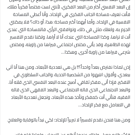
إن البعد النفسي أكثر من البعد الفكري، لأنني لست مختصاً فكرياً مثلك،
فأنت تعرف مساحة الجانب الفكري في الإلحاد، وأنا أعطي المساحة
النفسية في الإلحاد، وأما أيهما أكبر مساحة: هذا، أو ذاك؟ فلا يمكنني
الجزم به، ولعلك مثلي في ذلك، وتوافقني الرأي، فالمساحة التي عندي
أنت ﻻ تراها، وكذا المساحة التي عندك أنا ﻻ أراها، ولكننا نقدم التفسير
لهذه الظاهرة، وقد يأتي مختص اجتماعي فيراها من زاويته، ومختص
شرعي فيراها من زاوية أخرى، وهكذا…
إذن لماذا نفترض بعداً واحداً؟!! بل هي تعددية الأبعاد، ومن هنا أنا آتي
ببعدي، وأقول: انتبهوا من الشخصية الحدية، والجانب السلطوي في
التفكير، فإذا أتى مفكر ثقافي، أصبح عنده البعد النفسي الذي قلته أنا،
والبعد الاجتماعي الذي قاله الاجتماعي، والبعد الفقهي الذي قاله
الفقيه، فتأتي أنت كمفكر وتأخذ هذه الأبعاد، وتجعل تعددية الأبعاد
في التعامل مع فكر الإلحاد…
ومن هنا فنحن نقدم تفسيراً ﻻ تبريراً للإلحاد؛ لكي نبدأ بالوقاية والعلاج.
قلتُ
: كلام جميل، ولذلك عندما أتكلم عن الإرهاب، ولماذا قام فلان