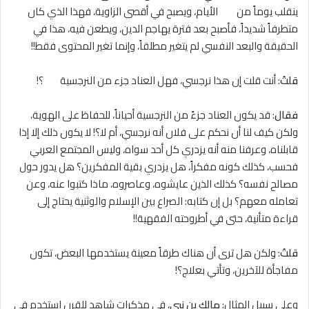
ينقلب يوماً من الأيام، ويصبح في أقصى الزاوية، فهذا الذي كان
متطرفاً شديداً، فأصبح بعد فترة يهاجم الدين، ويطعن فيه، هذا في
الحقيقة والبعد النفسي لم يتغير مطلقاً، وإنما تغير المحتوى فقط!!
قلتُ
: أنت قلت إن هذا نرجسي، فهل العناد جزء من النرجسية ؟!
فقال
: قد يكون العناد جزءً من النرجسية أحياناً، للحفاظ على الهوية،
ولكن كيف لنا أن نحكم على فلان أنه نرجسي، أم لا؟! لا يكون ذلك إلا إذا
قابلناه، وعرفنا منه أنه يزدري كل أحد سواه، وليس المجتمع العربي
فحسب، كذلك كونه مفكراً، هل يزدري بقية المفكرين؟ هل يدور حول
مصالح نفسه؟ كذلك الذين عايشوه، وعاصروه، ماذا كتبوا عنه، وعن
تعامله معهم؟ بل إن كتابه: الصراع بين الإسلام والوثنية يحتاج إلى
قراءة متأنية، حتى في أطروحته الفقهية!!
قلتُ
: ولكن هل ترى أن هناك طرقاً معينة يستخدمها البعض، تكون
مفاجأة للآخرين، وتأتي بعلاج؟!
وعلى سبيل المثال:
مالك بن نبي
، في مذكرات شاهد للقرن استخدم في