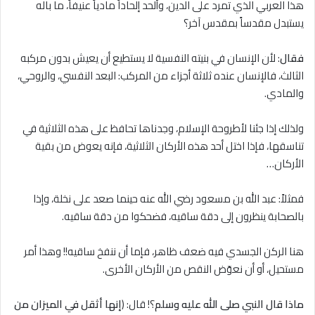
هذا العربي الذي تمرد على الدين، وألحد إلحاداً مادياً عنيفاً، ما باله
يستبدل مقدساً بمقدس آخر؟
فقال
: لأن الإنسان في بنيته النفسية ﻻ يستطيع أن يعيش بدون مركبه
الثالث، فالإنسان عنده ثلاثة أجزاء من المركب: البعد النفسي، والروحي،
والمادي.
ولذلك إذا جئنا لأطروحة الإسلام، وجدناها تحافظ على هذه الثلاثية في
تناسقها، فإذا اختل أحد هذه الأركان الثلاثية، فإنه يعوض من بقية
الأركان…
فمثلاً: عبد الله بن مسعود رضي الله عنه حينما صعد على نخلة، وإذا
بالصحابة ينظرون إلى دقة ساقيه، فضحكوا من دقة ساقيه.
هنا الركن الجسدي فيه ضعف ظاهر، فإما أن ننفخ ساقيه!! وهذا أمر
مستحيل، أو أن نعوّض النقص من الأركان الأخرى.
ماذا قال النبي صلى الله عليه وسلم
؟! قال: (
إنها أثقل في الميزان من