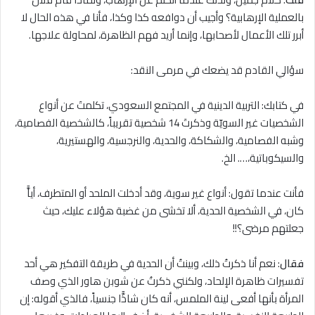
بالعملية الإرهابية؟ وأجيب أن دوافعه كذا وكذا، فأنا في هذه الحال لا
أبرر تلك الأعمال لأصحابها، وإنما أريد فهم الظاهرة، لمحاولة علاجها.
سؤالي القادم قد يضعك في مرمى النقد:
في كتابك: التربية الدينية في المجتمع السعودي، تكلمتَ عن أنواع
الشخصيات غير السويّة وذكرتَ 14 شخصية تقريباً، كالشخصية الفصامية،
وشبه الفصامية، والشكاكة، والحدية، والنرجسية، والهستيرية،
والسيكوباتية،…. الخ.
فأنت عندما تقول: أنواع غير سوية، وقد أدخلت الملحد أو المتطرف، أياًّ
كان، في الشخصية الحدية، ألا تخشى من غضبة هؤلاء عليك، حيث
جعلتهم مرضى؟!!
فقال
: نعم أنا ذكرتُ ذلك، وبينتُ أن الحدية في طريقة التفكير هي أحد
تفسيرات ظاهرة الإلحاد، ولكنني ذكرتُ عن شوبن هاور الذي وصف
المرأة بأنها أفعى لينة الملمس، أنه كان شاذًّا جنسياً، فالذي أقوله: إن