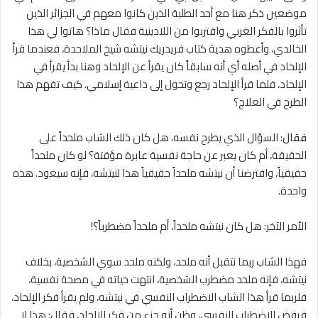
موضعين ذكر هنا مع أحد الطلبة الذين كانوا معهم في الجزائر الذين
تأثروا بالفكر الغربي واقتربوا من اللادينية فقال ماذا؟ هاتوا لي هذا
الخالدي، وأعطوه هدية كتاب فريدريك نيتشه شيخ الملاحدة، فعندما قرأ
الإلحاد في أصله أي أنه سابقاً كان يقرأ عن الإلحاد وهنا بدأ يقرأ في
الإلحاد، فلما قرأ الإلحاد رجع وتحول إلى داعية إسلامي. كيف تفهم هذا
الطرح في العلاج؟
فقال
: السؤال الذي يطرح نفسه، هل كان ذلك الشاب ملحداً على
الحقيقة، أم كان يعبر عن حاجة نفسية عابرة مؤقتة؟ لو كان ملحداً
حقيقياً، وافترضنا أن نيتشه ملحداً حقيقياً هذا لنيتشه، فإنه سيعود. هذه
واحدة.
الأمر الآخر: هل كان نيتشه ملحداً، أم ملحداً مضطرباً؟!
فهذا الشاب ربما نتقبل أنه ملحد، ولكنه ملحد سوي الشخصية، بخلاف
نيتشه، فإنه ملحد مضطرب الشخصية، انتهت حياته في مصحة نفسية،
فلربما قرأ هذا الشاب الاضطراب النفسي في نيتشه، ولم يقرأ فكر الإلحاد،
فرفض الاضطراب النفسي، وظن أنه جزء من فكر الإلحاد، فقال: هذا ﻻ