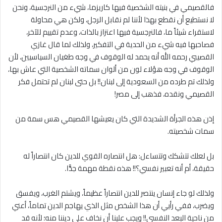
فالقصيمي في بنيته الشخصية فيها كاريزما، شيء من النرجسية، ونحن
ﻻ نستطيع أن نقطع بهذا لأننا لم نقابل الرجل، ولكن هي محاولة
لاستقراء شيئاً ما، فالنرجسية فيها اعتزاز بالذات، وعدم تقييم للآخر،
فصاحبها فيه شيء من الحدية في التفكير، ولذلك لما قال غازي
القصيبي رحمه الله أنه يحمد له الوقوف في وجه طغيان السياسيين، لأن
الوقوف في وجه هؤلاء لون من ألوان سماته الشخصية التي عاش بها،
ولذلك تم طرده من السعودية إلى لبنان!! بل حتى لبنان لم تحتمل فكر
القصيمي ونقده، فذهب إلى مصر!
إذن هذه الجرأة الشديدة التي كان يعيشها القصيمي هس سمة من
سمات شخصيته.
بل لعلك تتشكك وتتساءل: هل انتصاره القوي للدين كان انتصاراً له
حقيقة، أم أنه تعبير نفسي؟!! هذه نقطة مهمة جدًّا.
ولذلك لو جاء إنسان ينتصر للدين انتصاراً عظيماً، ويشتم الغرب، ويفسق
ويضرب، ففي رأيي أن هذا الشخص مثل الذي يهاجم الدين تماماً، أعني
من ناحية البعد النفسي!! ويجب علينا أن نخاف على ديننا منه؛ لأنه قد