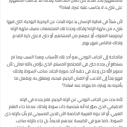
فالمشهور يأخذ شكلاً من ظلال القداسة، ولذلك قد يحاسب المشهور
على شيء، ﻻ يحاسب عليه غيره.
لماذا؟
لأن شيئاً في فطرة الإنسان يدعوه للبحث عن الرمزية الروحية، التي فيها
شيء من نكهة الإله! ولذلك وجدنا تلك المجتمعات تضيف نكهة الإله
لرموزها الملوك، أو غيرهم من المشاهير، أو حتى لاعبي كرة القدم،
ولذلك فالناس تنبهر بهم.
فالحاجة إلى الجانب الروحي هو أحد تلك الأسباب، وهذا السبب ربما لم
يستطع أن يجده حتى في المجتمع المسلم، الذي يؤمن بالله تعالى؛ لأن
تصوير الله جل وعلا في حسّه أخذ صورة الجلاد صاحب السوط، ولذلك
فهو يلجأ إلى اللاعب، أو الفنان الرحيم، فيحبه، ويتعلق به، ويفعل ما
يأمرنه به، ويترك ما ينهاه عنه.
لماذا
؟
لأنه بحث من الجانب الروحي عن الإله الرحيم، فلم يجده في الإله
الحقيقي الذي صوّر له أنه شخصية ذات سوط، ولذلك عندما جاء العلم
الغربي، أو الدعوة العربية الحاضنة الآن للدين المسيحي لم يأتِ بالإله ذي
السوط ، كما هو في الكنيسة عندهم قديماً، بل جاء بالإله صاحب