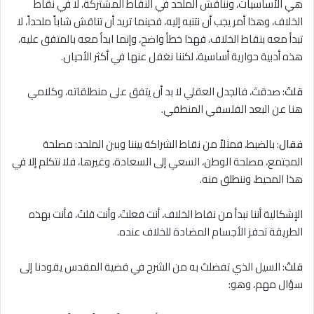
هي الأساسيات، ونناقش الملحد في النقاط المشتركة، ﻻ في نقاط
الخلاف، وهذا أمر يجب أن نتنبه إليه، فحينما تريد أن تناقش شاباً ملحداً، ﻻ
تبدأ معه بنقاط الخلاف، فهذا خطأ واضح، وإنما ابدأ معه بالمتفق عليه،
هذه أدبية حوارية أساسية، لكننا نغفل عنها في أكثر الأحيان.
قلتُ
: صدقتَ، فالجدل العقلي ﻻ بد أن يتفق على منطلقاته، وكلامي
هنا عن البعد الفلسفي المنطقي.
فقال
: بالضبط، فمثلاً من نقاط الشراكة بيننا وبين الملحد: مصلحة
المجتمع، مصلحة الوطن، السعي إلى السعادة، وغيرها، فلا نتكلم إلا في
هذا المحيط، وننطلق منه.
الإشكالية أننا نبدأ من نقاط الخلاف، أنت فعلتَ، وأنت قلتَ، فأنت بهذه
الطريقة تحفز الأجسام المضادة للخلاف عنده.
قلتُ
: السيل الذي تفضلتَ به من الشرح في قضية المقدس يقودنا إلى
سؤال مهم، وهو: