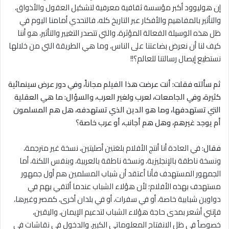
إن هوليوود أكبر مؤسسة ثقافية معرفية لتشكيل العقول والأذواق،
والتأثير بالمفاهيم والأفكار عبر التاريخ كله، فالتحدي أمامنا اليوم في
ظل هذه الوسيلة الفعالة المؤثرة، والتي تتصدر التغيير والتأثير، هو أننا
كيف لنا أن نعرض بضاعتنا على الناس، وما هي الطريقة التي من خلالها
نستطيع إيصال رسالتنا للعالم؟!!
ثم سألته فقلت
:
أنت عرضت هذا الفيلم مجاناً، وفي دور عرض سينمائية
كثيرة، وفي الجامعات، لعرب ولغير العرب، والسؤال: ما هي العقلية
التي تستهدفها، وما هو الدين الذي تستهدفه، هل هم المسلمون
أم يوجد غيرهم، وهل هم أجانب، أو عرب خاصة
؟
فقال
: في العادة أنا أنتج الأفلام بلغتين أصليتين، نسخة غير مترجمة،
ونسخة ناطقة بالإنجليزية، ونسخة ناطقة بالعربية، وبنفس اللكنة، أما
الجمهور المستهدف فأنا أعتقد أن شباب المسلمين هم أول جمهور
مستهدف بهذه الأفلام؛ لأن هؤﻻء الشباب عندما ألتقي بهم في
دواوين شبابية خاصة، أو في سفرات، أو في بلدان أخرى، كمصر وغيرها،
فإنني أشعر بمدى حاجة هؤلاء الشباب لتدعيم الإيمان، واليقين،
خصوصاً في ظل الانفتاح المعلوماتي الكبير، والدخول في نقاشات في