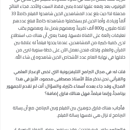
اليوتيوب بعد رفعه عليها لمدة يمين فقط، السبت والأحد، فجاء النتائج
مذهلة لنا! حيث بلغ عدد المشاهدين الذين شاهدوا الفيلم كاملاً 33
ألفاً وزيادة، وأما الذين لم يستكملوا مشاهدته كاملاً فبلغ عددهم
ثلاثة مليون، و800 ألف تقريباً، وبعضهم يتصل بنا، وبعضهم يكتب
تعليقات رائعة على القناة نفسها، وهذا يعني أن هناك حب استطلاع
لدى كمية كبيرة من المشاهدين، عندما يجدوا فيلماً له علاقة بين
القرآن والعلم، ولذلك فنحن نعمل الآن على خطة سنوية لنرى من
خلالها في نهاية العام عدد الأشخاص الذين شاهدوه إن شاء الله.
قلت له
:
في مجال البرامج التليفزيونية التي تخص الإعجاز العلمي
والقرآني نحن نذكر مثلاً الأستاذ مصطفى محمود، الأبرز في هذا
المجال، وقد جاء بعده أسماء كثيرة، والسؤال: أنت لم تقدم للجمهور
برنامجاً، وإنما فيلماً، فهل هنالك فارق إضافة
؟
فأجاب:
هناك فارق جوهري بين الفيلم وبين البرنامج، مع أن رسالة
البرنامج ﻻ تزال هي نفسها رسالة الفيلم
.
فالبرنامج
يكون فيه متحدث، وقد يستعين ببعض المواد البصرية، إن