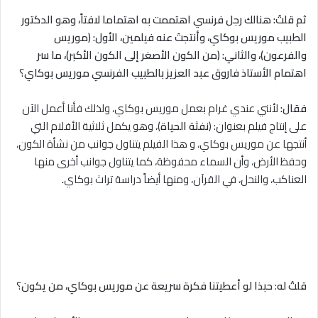
ثم قلتُ:
هنالك رجل فرنسي اهتممت به اهتماما ﻻفتاً، وهو الدكتور
الطبيب موريس بوكاي، وأنتجتَ عنه فيلمين، الأول: (موريس
والفرعون)، والثاني: (من الكون الأصغر إلى الكون الأكبر)، ما سر
اهتمام الأستاذ فاروق عبد العزيز بالطبيب الفرنسي موريس بوكاي
؟
فقال:
لأنني عندي غرام بعمل موريس بوكاي، ولذلك فأنا أعمل الآن
على إنتاج فيلم بعنوان: (
نفثة الحياة
)، وهو يكمل ثلاثية الأفلام التي
أنتجها عن موريس بوكاي، و هذا الفيلم يتناول جوانب من نشأة الكون،
وحفظ الأرض، وأن السماء محفوظة، كما يتناول جوانب أخرى منها
العناكب، والنحل، في القرآن، ومنها أيضاً دراسة تراث بوكاي
.
قلتُ له
:
حبذا لو أعطيتنا فكرة سريعة عن موريس بوكاي، من يكون
؟