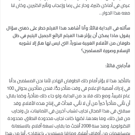
عرض في أماكن كثيرة، وحاز على رضا وإعجاب وتأثير الكثيرين، وكان لنا
معه هذا الحوار…
سألته في البداية قائلاً:
وأنا أشاهد هذا الفيلم خطر على ذهني سؤال
يقول: ماذا يمكن أن يؤثر هذا الفيلم الرائع الجميل اليتيم في ظل
طوفان من الأفلام الغربية سنوياً، التي ليس لها همّ إﻻ تشويه
الإسلام وصورة المسلمين
؟
فأجابني قائلاً:
بالتأكيد هذا ﻻ يؤثر أمام ذلك الطوفان الهادر، لأننا نحن المسلمين بدأنا
في إدراك أهمية الإعلام في وقت متأخر جدًّا، فنحن متأخرين بحوالي 100
عام تقريباً، ومع ذلك فلا بد من البداية، ولو جاء ذلك متأخراً، وكما يقال:
أن تأتي متأخراً خيراً من أن لا تأتي، فبدأتُ في إنتاج هذه الأفلام، وقد
سبقني في هذا المجال تجارب لشباب آخرين في الثمانينات، بل وتجارب
من قبل ذلك، وما بعدها، لكنها كانت تجارب محدودة النطاق، محدودة
التكنولوجيا، ومنذ سنة 2008 أنتجتُ ما يقارب تسعة أفلام، بالاستعانة
بمساهمات من أوقاف أهلية، ومازلنا مستمرين، باعتقادي أننا من هذا