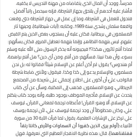
مدرساً، ووجد أن المال الذي يتقاضاه من مهنة التدريس ﻻ يكفيه،
فأشار عليه أحدهم أن يلتحق بجهاز الشرطة، فإنه سيحصل راتباً أفضل،
فتحول للعمل في الشرطة، وما إن عمل في جهاز الشرطة حتي وقعت
واقعة سلمان رشدي سنة 1989، وكتابه: (آيات شيطانية)، وحينها ثار
المسلمون في بريطانيا، فكان عليه أن يستجوب بعض الذين يتم القبض
عليهم، ليس بتهمة التظاهر، وإنما بتهمة تعطيل المرور، فكان يسألهم:
لماذا أنتم ثائرون هكذا؟! فيجيبونه أنه يذكر الرسول صلى الله عليه وسلم
بسوء، وأن هذا نبينا. فسألهم: من أنتم، ومن أي دين؟ هل أنتم براهمة،
أم هندوس؟ يقول: لم أكن أعلم عن الإسلام شيئاً! فقالوا له: بل نحن
مسلمون، والإسلام يدعو إلى كذا وكذا. فيقول: ولأنني ضابط شرطة
فالواجب عليّ أن أكون على اطلاع إجمالي على شريحة من المجتمع
البريطاني، وهو المسلمون. فذهب إلى المكتبة، وسأل عن أي كتاب
يتحدث عن الإسلام، فأخبره الموظف بوجود طلبه، وأنه يوجد كتاب يتكلم
عن الإسلام، ألا وهو: القرآن! فأعطاه ترجمة لمعاني القرآن، ليوسف
علي، وكان محظوظاً أن وجد ترجمة ليوسف علي، لأن ترجمة يوسف
علي تركز على الإشارات العلمية، يقول: لما قرأت الآية 30 من سورة
الأنبياء:{
أولم يرى الذين كفروا أن السماوات والأرض كانتا رتقاً
ففتقناهما
}، قال: هذه نظرية الانفجار العظيم التي نعرفها، فهل