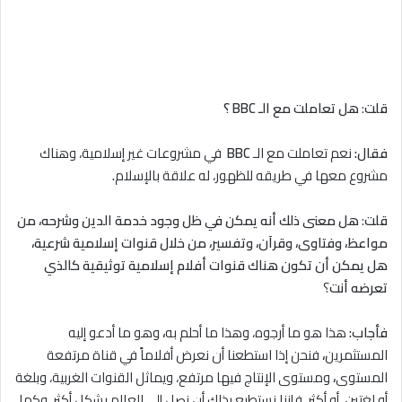
قلت
:
هل تعاملت مع
الـ
BBC
؟
فقال:
نعم تعاملت مع الـ
BBC
في مشروعات غير إسلامية، وهناك
مشروع معها في طريقه للظهور، له علاقة بالإسلام
.
قلت
:
هل معنى ذلك أنه يمكن في ظل وجود خدمة الدين وشرحه،
من
مواعظ، وفتاوى، وقرآن، وتفسير، من خلال قنوات إسلامية شرعية،
هل يمكن أن تكون هناك قنوات أفلام إسلامية توثيقية كالذي
تعرضه أنت
؟
فأجاب:
هذا هو ما أرجوه، وهذا ما أحلم به
،
وهو ما أدعو إليه
المستثمرين
،
فنحن إذا استطعنا أن نعرض أفلاماً في قناة مرتفعة
المستوى
،
ومستوى الإنتاج فيها مرتفع، ويماثل القنوات الغربية، وبلغة
أو لغتين، أو أكثر، فإننا نستطيع بذلك أن نصل إلى العالم بشكل أكثر، وكما