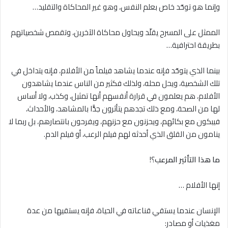
وإنما هو توحّد خاص بعلم النفس، وهو غير المحاكاة والتقليد…
الممثل على المسرح يقلّد ويحاول محاكاة الآخرين، وتقمص شخصياتهم
بطريقة احترافية…
بينما الذي يتوحّد فإنه عندما يشاهد فيلماً من الأفلام، فإنه يتداخل في
تلك الشخصية، ويحل محله، ولذلك فكثير من الناس عندما يشاهدون
الأفلام، هم يعلمون في قرارة أنفسهم أنها تمثيل، وكذب، ولا أساس
لها من الصحة، ومع ذلك تجدهم يتأثرون جدًّا بالمشاهد، والأحداث،
فيبكون مع بكائهم، ويحزنون مع حزنهم، ويفرحون بانتصارهم، بل ربما ﻻ
ينامون من القلق الذي أحدثه لهم فيلم الرعب، أو فيلم الدم.
ما هذا التأثير المرعب
؟!
إنها الأفلام …
الإنسان عندما يستقي قناعاته في الحياة، فإنه يستقيها من عدة
مغذيات أو مصادر: