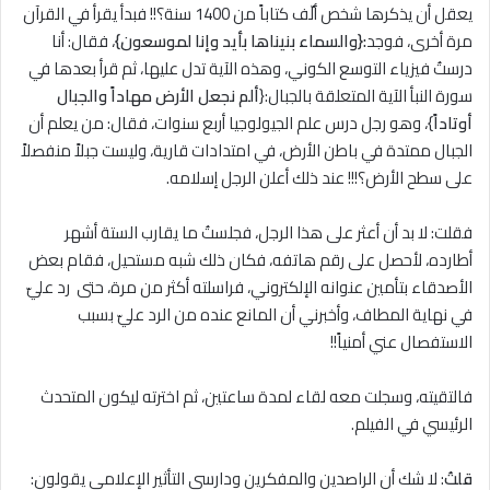
يعقل أن يذكرها شخص ألّف كتاباً من 1400 سنة؟!! فبدأ يقرأ في القرآن
مرة أخرى، فوجد
:{والسماء بنيناها بأيد وإنا لموسعون}
، فقال: أنا
درستُ فيزياء التوسع الكوني، وهذه الآية تدل عليها، ثم قرأ بعدها في
سورة النبأ الآية المتعلقة بالجبال:{
ألم نجعل الأرض مهاداً والجبال
أوتاداً
}، وهو رجل درس علم الجيولوجيا أربع سنوات، فقال: من يعلم أن
الجبال ممتدة في باطن الأرض، في امتدادات قارية، وليست جبلاً منفصلاً
على سطح الأرض؟!!! عند ذلك أعلن الرجل إسلامه.
فقلت: ﻻ بد أن أعثر على هذا الرجل، فجلستُ ما يقارب الستة أشهر
أطارده، لأحصل على رقم هاتفه، فكان ذلك شبه مستحيل، فقام بعض
الأصدقاء بتأمين عنوانه الإلكتروني، فراسلته أكثر من مرة، حتى رد عليّ
في نهاية المطاف، وأخبرني أن المانع عنده من الرد عليّ بسبب
الاستفصال عني أمنياً!!
فالتقيته، وسجلت معه لقاء لمدة ساعتين، ثم اخترته ليكون المتحدث
الرئيسي في الفيلم.
قلتُ
: لا شك أن الراصدين والمفكرين ودارسي التأثير الإعلامي يقولون: