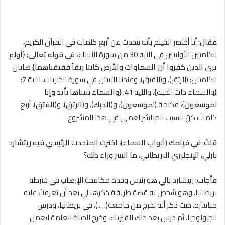
فقال:
أنا أختصر الفيلم بأنه يتحدث عن أربع كلمات في القرآن الكريم
،
الكلمتين الأوليتين في الآيه 30 من سورة الأنبياء
، في قوله تعالى: {أولم
يرى الذين كفروا أن السماوات والأرض كانتا رتقاً ففتقناهما
} هاتان
الكلمتان: (الرتق)، و(الفتق)، وعندنا الآيتان في سورة الذاريات، الآية 7:
{والسماء ذات الحبك}، والآية 41:
{والسماء بنيناها بأيد وإنا
لموسعون
}
،
فكلمة (
لموسعون
)، و(
الحبك
)، و(
الرتق
)، و(
الفتق
)، أربع
كلمات كنّ السبب المباشر لعملي في هذا المشروع.
قلتُ
:
في فيلمك (أبواب السماء)، اخترتَ المتحدث الرئيسي فيه ريتشارد
بارلي، الإنجليزي البريطاني، ما السر وراء ذلك
؟
فأجاب
:
ريتشارد بالي هو رئيس وحدة مكافحة الإرهاب في شرطة
بريطانيا، وهو شخص له قصة طريفة ذكرها لي بعد أن تعرفتُ عليه
مباشرة، حيث ذكر أنه تخرج من جامعة(…..)، في بريطانيا، ودرس
الجيولوجيا، ثم درس بعد ذلك الفيزياء، وخرج للحياة العامة ليعمل