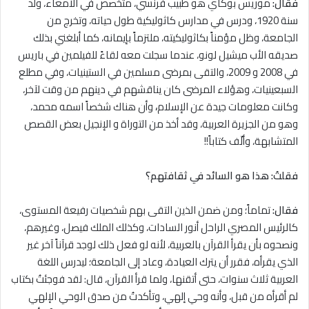
فقال:
موريس بوكاي هو طبيب فرنسي، متخصص في الأمعاء، ولد
سنة 1920، ودرس في مدارس كاثوليكية طول حياته، وتخرج من
الجامعة، وظل مؤمناً بكاثوليكيته، ملتزماً بإيمانه، كما أبلغني بذلك
صديقه الأب ميشيل لونو، عندما سجلت معه لقاءً للفيلمين في باريس
في 2008 و 2009، والتقى بمرضى مسلمين في الستينيات، وفي مطلع
السبعينيات، وهؤﻻء المرضى كان يناقشهم في دينهم من وقت لآخر،
وكانت معلومات جيدة عن الإسلام
،
وأن هناك شخصاً اسمه محمد،
وهو من الجزيرة العربية، وقد أخذ من التوراة و الإنجيل بعض القصص
المتشابهة، وألّف كتاباً!!
فقلتُ
:
هذا هو السائد في ثقافتهم
؟
فقال:
تماماً؛ ومن ضمن الذين التقى بهم شخصيات رفيعة المستوى،
كالرئيس المصري الراحل أنور السادات، وكذلك الملك فيصل، وغيرهم،
ونصحوه بأن يقرأ القرآن بالعربية، لأنه لو فعل ذلك لوجد قرآناً آخر غير
الذي يقرأه، فقرر أن يترك العيادة، وعاد إلى الجامعة؛ ليدرس اللغة
العربية ثلاث سنوات، حتى أتقنها، ولما قرأ القرآن، قال: لقد فوجئتُ بكتاب
لم أقرأه من قبل، وأنه وحي إلهي، وتأكدتُ من صدق الوحي الإلهي