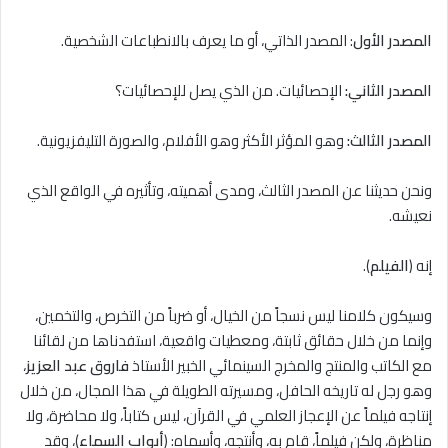
المصدر الأول
: المصدر الذاتي، أو ما يعرف بالانطباعات الشخصية.
المصدر الثاني:
الإحصائيات. من الذي يصل للإحصائيات؟
المصدر الثالث:
وهو المؤثر الأكثر وهو الأفلام، والصورة التليفزيونية.
ونحن حديثنا عن المصدر الثالث، ومدى أهميته، وتأثيره في الواقع الذي
نعيشه.
إنه (
الفيلم
).
وسيكون كلامنا ليس نسجاً من الخيال، أو ضرباً من التخرص، والتخمين،
وإنما من خلال حقائق ثابتة، ومعطيات واقعية، استفدناها من لقائنا
مع الكاتب والمنتج والمخرج السينمائي الخبير الأستاذ
فاروق عبد العزيز
،
وهو رجل له تاريخه الحافل، ومسيرته الطويلة في هذا المجال، من خلال
إنتاجه فيلماً عن الإعجاز العلمي في القرآن، ليس كتاباً، وﻻ محاضرة، وﻻ
مناظرة، ولكن فيلماً، قام به، وأنتجه، وأسماه: (
أبواب السماء
)، وقد