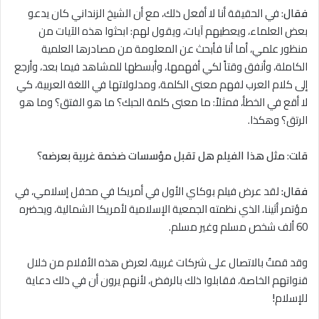
فقال
: في الحقيقة أنا ﻻ أفعل ذلك، مع أن الشيخ الزنداني كان يدعو
بعض العلماء، ويعطيهم آيات، ويقول لهم: ابحثوا هذه الآيات من
منظور علمي، أما أنا فأبحث عن المعلومة من مصادرها العلمية
الكاملة، وأنفق وقتاً لكي أفهمها، وأبسطها للمشاهد فيما بعد، وأرجع
إلى كلام العرب لفهم معنى الكلمة، ومدلولاتها في اللغة العربية، كي
ﻻ أقع في الخطأ، فمثلاً: ما معنى كلمة الحبك؟ ما هو الفتق؟ وما هو
الرتق؟ وهكذا.
قلت
:
مثل هذا الفيلم هل تقبل مؤسسات ضخمة غربية بعرضه
؟
فقال:
لقد عرض فيلم بوكاي الأول في أمريكا في محفل إسلامي، في
مؤتمر أثينا، الذي نظمته الجمعية الإسلامية لأمريكا الشمالية، ويحضره
60 ألف شخص مسلم وغير مسلم.
وقد قمتُ بالاتصال على شركات غربية، لعرض هذه الأفلام من خلال
قنواتهم الخاصة، فقابلوا ذلك بالرفض، لأنهم يرون أن في ذلك دعاية
للإسلام
!