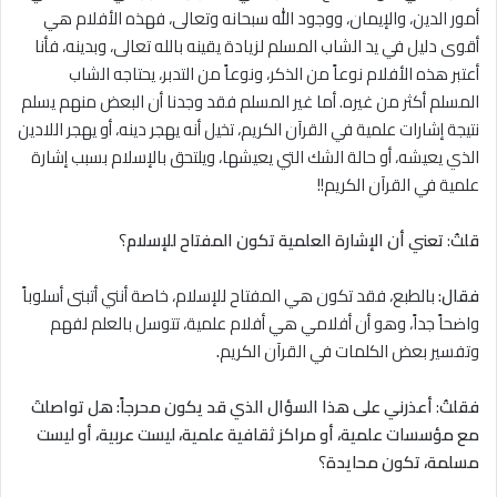
أمور الدين، والإيمان، ووجود الله سبحانه وتعالى، فهذه الأفلام هي
أقوى دليل في يد الشاب المسلم لزيادة يقينه بالله تعالى، وبدينه، فأنا
أعتبر هذه الأفلام نوعاً من الذكر، ونوعاً من التدبر، يحتاجه الشاب
المسلم أكثر من غيره. أما غير المسلم فقد وجدنا أن البعض منهم يسلم
نتيجة إشارات علمية في القرآن الكريم، تخيل أنه يهجر دينه، أو يهجر اللادين
الذي يعيشه، أو حالة الشك التي يعيشها، ويلتحق بالإسلام بسبب إشارة
علمية في القرآن الكريم!!
قلتُ
:
تعني أن الإشارة العلمية تكون المفتاح للإسلام
؟
فقال:
بالطبع، فقد تكون هي المفتاح للإسلام، خاصة أنني أتبنى أسلوباً
واضحاً جداً، وهو أن أفلامي هي أفلام علمية، تتوسل بالعلم لفهم
وتفسير بعض الكلمات في القرآن الكريم
.
فقلتُ
:
أعذرني على هذا السؤال الذي قد يكون محرجاً: هل تواصلتَ
مع مؤسسات علمية، أو مراكز ثقافية علمية، ليست عربية، أو ليست
مسلمة، تكون محايدة
؟