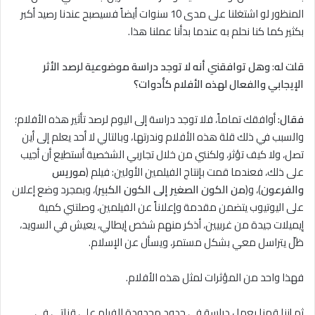
المنظور لو اشتغلنا على مدى 10 سنوات أيضاً فسيصبح عندنا رصيد أكبر
بكثير كما كنا نحلم به عندما بدأنا عملنا هذا.
قلت له
:
وهل توافقني أنه ﻻ توجد دراسة موضوعية لرصد الأثر
الإيجابي والفعال لهذه الأفلام كأدوات؟
فقال:
أوافقك تماماً، فلا توجد دراسة إلى اليوم لرصد تأثير هذه الأفلام؛
والسبب في ذلك قلة هذه الأفلام وندرتها، وبالتالي ﻻ أحد يعلم إلى أين
تصل، ولا كيف تؤثر، ولكنني من خلال تجاربي الشخصية أستطيع أن أجيب
على ذلك، فعندما قمت بإنتاج الفيلمين الأولين: فيلم (
موريس
والفرعون
)، و(
من الكون الصغير إلى الكون الكبير
)، وبمجرد وضع إعلان
على اليوتيوب يتضمن مقدمة وإعلاناً عن الفيلمين، وصلتني كمية
إيميلات جيدة من غربيين، أذكر منهم شخص إيطالي، يعيش في السويد،
ظلّ يتراسل معي بشكل مستمر، ويسأل عن الإسلام.
فهذا واحد من المؤثرات لمثل هذه الأفلام.
ثم إننا قمنا بعمل دراسة في حدود محدودة للفيلم على قناتي في