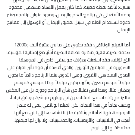
تيسرت؛ لتأكيد نقطة معينة، كما كان يفعل الأستاذ مصطفى محمود
رحمه الله تعالى في برنامج: العلم والإيمان، ومجرد عنوان برنامجه يعتبر
دعوة ﻻستخدام العلم في سبيل تعميق الإيمان، أو الوصول إلى مفاتيح
الإيمان.
أما الفيلم الوثائقي
: فقد يحتوي على ما بين عشرة آلاف و12000
صدمة بصرية، ففيه إمكانية للطاقة البصرية أكثر، مع إمكانية الموسيقا
التي تؤلف، فقد استعنتُ بمؤلف موسيقي خاص في الموسيقا
التصويرية في الفيلمين الأوليين، والذي أقصده أن قوة تأثير الفيلم على
المدى البعيد هي الأقوى، وهي الأدوم، بينما البرنامج دائماً ما يكون
مرتبطاً بموسم معين، وتأثيره يكون مرتبطاً بهذا الموسم، كموسم
رمضان مثلاً، وهذا ليس تقليلاً من شأن البرنامج ودوره، بل على العكس
فالبرنامج يتخاطب مع المشاهدين في بيوتهم مباشرة، ويحقق نجاحاً،
ويصيب نجاحاً في هذا الاتجاه، لكن الفيلم الوثائقي يبقى له عنصر
الديمومة، فهناك أفلام وثائقية ما زلنا نشاهدها إلى الآن، مع أنها
أنتجت في الثلاثينيات، والأربعينيات، والخمسينيات، ولا تزال لها قيمتها،
محتفظة بها إلى اليوم.