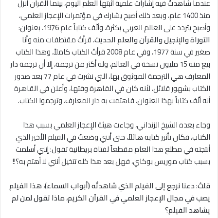
عندما شاهدتُ فيه إشارات علمية أثبتها العلم اليوم، بينما القرآن أنزل
منذ 1400 عام، وبعد ذلك أصبح يشارك في مؤتمرات الإعجاز العلمي،
وأصبح يتردد على العالم العربي بكثرة، وألّف كتاباً عام 1976، بعنوان:
التوراة والإنجيل والقرآن والعلم الحديث
، قرأتُ مقتطفات منه وأنا
صغير في سنة 1977، وفي عام 2008 قرأتُ الكتاب كاملاً، وهذا الكتاب
بيع منه 15 مليون نسخة في العالم، وله أكثر من ترجمة، إلا أن ترجمة دار
المعارف هي الترجمة الموثوق بها، التي نشرت في عام 77 بعد صدور
الكتاب بشهور قلائل، لأنه كان في القاهرة وقتها، وأعلن في القاهرة
أنه ألّف كتاباً بهذا العنوان، فاهتمت به دار المعارف، وترجموا الكتاب.
وجاء بعده الشيخ الزنداني، وجاءت هيئة الإعجاز العلمي بسبب هذا
الكتاب، فكان تأثير كتابه هائلاً، حتى أنني وضعتُ في الفيلم الأخير الذي
أنتجته في مطلع هذا العام مقطعاً لفتاة بريطانية تقول: إنني أسلمت
بسبب كتاب موريس بوكاي، فهل بعد هذا كله تتخيل أنني ﻻ أهتم به؟!!
قلتُ
:
دعنا نرجع إلى الفيلم الذي شاهدتُه (أبواب السماء)، هذا الفيلم
يصب في مجال الإعجاز العلمي في القرآن الكريم، ماذا تقول
لمن لم
يشاهد الفيلم
؟