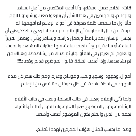
قلتُ
: الكلام جميل، ومقنع، وأنا أدعو المختصين من أهل السينما
والإعلام، والمهتمين في هذا الشأن أن يتابعوا معنا، ويشاركونا الهم،
فأنا أول ما سمعت كلمة محرقة في أجواء الإعلام لم أفهمها، ثم
عرفت من خلال الممارسة أن الإعلام محرقة، ماذا يعني ذلك؟؟ يعني أن
يجلس الإنسان يعد برنامجاً، ويعمل دراسة، ويسافر ويأتي، ويعمل تقريراً
لساعة، أو ساعة إﻻ ربع، أو نصف ساعة، فيها عشرات المشاهد والبحوث
والعلوم، ثم تعرض في ليلة أو نهار، ثم هناك من يشاهدها، وهناك من
لم يشاهدها، وإذا أعيدت الحلقة، قالوا: الموضوع قديم ومُعاد!!!!
أموال، وجهود، وسهر، وتعب، ومونتاج، وغيره، ومع ذلك تتبخر كل هذه
الجهود في لحظة واحدة، في ظل طوفان متنافس من الإعلام.
ولما يأتي الإعلام ويصب في جانب السينما، ويصب في جانب الأفلام
الوثائقية، يكون الموضوع صعباً للغاية، ولما تكون أفلاماً وثائقية،
تجمع بين الدين والعلم يكون الموضوع أصعب وأصعب.
وهذا ما يحسب لأمثال هؤلاء المخرجين لهذه الأفلام.