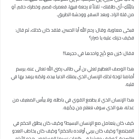
بايَنْتُكِ-أي طلقتك- ثلاثاً ﻻ رجعة فيها، فعمرك قصير، وخطرك حقير، آهٍ
من قلة الزاد، وبعد السفر، ووحشة الطريق.
فبكى معاوية، وقال: رحم الله أبا الحسن، فلقد كان كذلك، ثم قال:
فكيف حزنك عليه يا ضرار؟
فقال: حُزن مع ذُبِح واحدها في حجرها!!
هذا الوصف العظيم لعلي بن أبي طالب رضي الله تعالى عنه، يرسم
أمامنا لوحة لذلك الإنسان الذي يمتلك الدنيا بيده، ولكنه يزهد بها في
قلبه.
هذا الإنسان الذي ﻻ يطمع القوي في باطله، وﻻ ييأس الضعيف من
عدله، هو الذي سوف نتعلم من حِكَمِه.
كيف كان يتعامل مع الإنسان البسيط؟ وكيف كان يطلق الحكم في
المجتمع؟ وكيف كان يربي أولاده بالحكم؟ وكيف كان يخاطب العدو
والصديق؟ وكيف ينعشنا في كلمات نسيها المسلمون هذه الأيام،