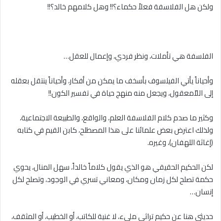
ولكن هل الفلاسفة فعلاً حكماء؟!! وهل كلامهم خالد؟!!
الفلسفة هي تأملات، ونظر فردي، وإعمال للعقل…
وأحياناً يأتي الفيلسوف بأسخف ما يمكن من أفكار، وأحياناً ينتقل بعقله
إلى اللاّمعقول، ويجعل منه منهج حياة في تفسير الكون!!
وكثير ما صدم كلام الفلاسفة العلم، والواقع، والطبيعة الاجتماعية،
ولذلك اعترض بعض علمائنا على هذا المصطلح، كابن القيم في كتابه
(إغاثة اللهفان)، وغيره.
لكن الحكيم الحقيقي هو الذي يقول كلاماً خالداً، سهل المنال، يحوي
حكمة تصلح لكل زمان ومكان، ومعاني تسري في الوجود، وتصلح لكل
إنسان…
حديثي هنا عن حكيم تراثي مليء، لا غنية للكاتب، أو الخطيب، أو المثقف،