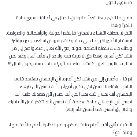
مستوى الدول!
فنحن ما الذي جعلنا تبعاً، مقودين، الحبال في أعناقنا، سوى حاجتنا
للآخر؟ وهذا
الآخر ﻻ يعطيك الأشياء بالمجان! فالنظم الدولية، والرأسمالية، والعولمة،
ليست لجاناً خيرية! وإنما هي مشارطات، وفروض استعمار غير مباشر!
ولذلك جاءت تكملة الحكمة بقوله رضي الله تعالى عنه: واحتج إلى من
شئت تكن أسيره، وهذا حق لا مرية فيه، ولا جدال، فأنت أسير، وعبد لمن
تحتاجه، والويل لك إن كانت حاجتك عند لئيم! فماذا عساه يكون الحال؟!!
ثم قال: وأحسن إلى من شئت تكن أميره. لأن الإحسان يستعبد قلوب
الناس، ولكنك ﻻ تحسن لكي تكون أميراً، بل أنت تحسن لأن طبعك
الإحسان، أنت تحسن لأنك تحب الخير، أنت تحسن لأن معدنك طيب، أنت
تحسن لأن الإحسان عبادة عظيمة، أنت تحسن لأنك تتذكر قول الله تبارك
وتعالى:(
وأحسن كما أحسن الله إليك
).
الحقيقة أنني أقف أمام مئات الحكم، والمواعظ، ولا أعلم ما آخذ منها،
وماذا أدع؟