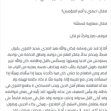
فقال: اعفني يا أمير المؤمنين!!
فقال معاوية: لتصفنّه!
فوقف ضرار واتكأ، ثم قال:
أمَا إذ ﻻبد من وصفه، فكان والله بعيد المدى، شديد القوى، يقول
فصلاً، ويحكم عدلاً، يتفجّر العلم من جوانبه، وتنطق الحكمة من نواحيه،
يستوحش من الدنيا وزهرتها، ويستأنس بالليل وظلمته، كان والله غزير
العَبرة، طويل الفِكرة، يقلّب كفه، ويخاطب نفسه، يعجبه من الثياب ما
قصر، ومن الطعام ما خشن، كان فينا كأحدنا، يجيبنا إذا سألناه، وينبأنا إذا
استنبأناه، ونحن مع تقريبه إيّانا، وقربه منّا، لا نكاد نكلمه لهيبته، ولا
نبتدئه لعظمته، يعظم أهل الدين، ويحب المساكين، ﻻ يطمع القوي في
باطله، وﻻ ييأس الضعيف من عدله، وأشهد لقد رأيته في بعض مواقفه،
وقد أرخى الليل سدوله، وغارت نجومه، وقد مثل في محرابه، قابضاً على
لحيته، يتململ تململ السليم-أي الملدوغ-، ويبكي بكاء الحزين، ويقول:
يا دنيا غُرّي غيري، إليّ تعرضتِ، أم إليّ تشوقتِ، هيهات هيهات، لقد