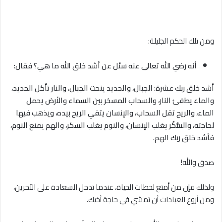
ومن تلك الحكم الجليلة:
أنه رضي الله تعالى عنه سئل عن أشد خلق الله ما هي؟ فقال:
أشد خلق ربك عشرة: الجبال، والحديد ينحت الجبال، والنار تأكل الحديد،
والماء يطفئ النار، والسحاب المسخر بين السماء والأرض يحمل
الماء، والريح تقل السحاب، والإنسان يتقي الريح بيده، ويذهب فيها
لحاجته، والسُّكْر يغلب الإنسان، والنوم يغلب السكر، والهم يمنع النوم،
فأشد خلق ربك الهم.
صدق والله!
ولذلك فإن من أمتع لحظات الحياة، عندما تدخل السعادة على الآخرين،
ومن أروع العبادات أن تمشي في حاجة أخيك.