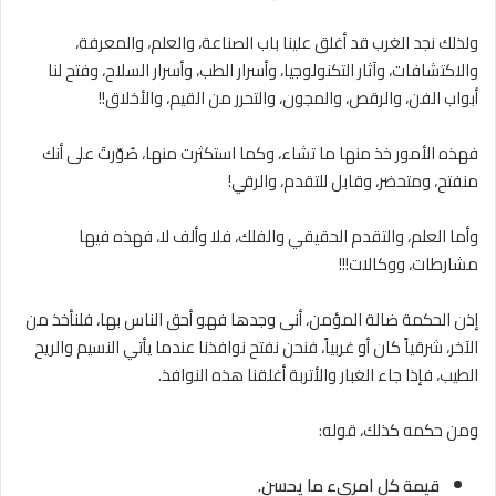
ولذلك نجد الغرب قد أغلق علينا باب الصناعة، والعلم، والمعرفة،
والاكتشافات، وآثار التكنولوجيا، وأسرار الطب، وأسرار السلاح، وفتح لنا
أبواب الفن، والرقص، والمجون، والتحرر من القيم، والأخلاق!!
فهذه الأمور خذ منها ما تشاء، وكما استكثرت منها، صُوّرتَ على أنك
منفتح، ومتحضر، وقابل للتقدم، والرقي!
وأما العلم، والتقدم الحقيقي والفلك، فلا وألف لا، فهذه فيها
مشارطات، ووكاﻻت!!!
إذن الحكمة ضالة المؤمن، أنى وجدها فهو أحق الناس بها، فلنأخذ من
الآخر، شرقياً كان أو غربياً، فنحن نفتح نوافذنا عندما يأتي النسيم والريح
الطيب، فإذا جاء الغبار والأتربة أغلقنا هذه النوافذ.
ومن حكمه كذلك، قوله:
قيمة كل امرىء ما يحسن.