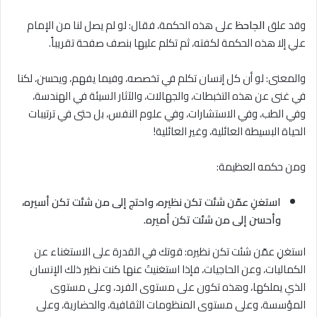
وقد علق
الجاحظ
على هذه الحكمة، فقال: لو لم يصل لنا من الإمام
علي إﻻ هذه الحكمة لكفته، ثم تكلم عليها بنصف صفحة تقريباً.
والمعنى: لو أن كل إنسان تكلم في تخصصه، وفيما يفهم، ويحسن، لكنا
في غنى عن هذه التخبطات، والجهالات، والآثار السيئة في الهندسة،
وفي الطب، وفي الاستشارات، وفي علوم النفس، بل حتى في ترتيبات
الحياة البسيطة العائلية، وغير العائلية!
ومن حكمه العظيمة:
استغنِ عمّن شئت تكن نظيره، واحتج إلى من شئت تكن أسيره،
وأحسن إلى من شئت تكن أميره.
استغنِ عمّن شئت تكن نظيره: قوتك في القدرة على اﻻستغناء عن
الكماليات، وعن الحاجيات، فإذا استغنيتَ عنها كنت نظير ذلك الإنسان
الذي يملكها، وهذه تكون على مستوى الفرد، وعلى مستوى
المؤسسة، وعلى مستوى المنظومات الثقافية، والحضارية، وعلى