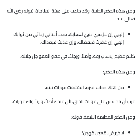
ومن هذه الحكم الجليلة، وقد جاءت على هيئة المناجاة، قوله رضي الله
تعالى عنه:
إلهي إن عرّضني ذنبي لعقابك، فقد أدناني رجائي من ثوابك،
إلهي إن غفرتَ فبفضلك، وإن عذبتَ فبعدلك.
كلام عظيم، ينساب رقة، وأملاً، ورجاءً، في عفو العفو جل جلاله.
ومن هذه الحكم:
من هتك حجاب غيره، انكشفت عورات بيته.
عيب أن تتجسس على عورات الخلق، لأن عندك أهلاً، وبيتاً، ولك عورات.
ومن الحكم العظيمة البليغة، قوله:
ﻻ خير في مُعين مُهين
!