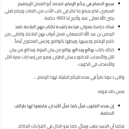
سجع الحمام في حِكَم الإمام
، لمحمد أبو الفضل الإبراهيم
المصري، قام بجمع ما تناثر في كتب الأدب من كلمات وحِكم لعلي
رضي الله تعالى عنه، وأخرج لنا 1833 حكمة.
هناك دراسة بعنوان:
قراءة راشدة لكتاب نهج البلاغة
، لعبد
الرحمن بن عبد الله الجميعان، فصل أبواب نهج البلاغة، وانتقى من
كلام الإمام، ودرسها، وربطها بالواقع، ودرس المحتوى أيضاً.
كذلك كتاب:
روائع وبدائع،
روائع من بيان النبوة، وبدائع من بيان
الآل والأصحاب، للدكتور حسان الطيان، وهو من إصدارات مبرة الآل
والأصحاب في الكويت.
والآن دعونا نقرأ في هذه الحِكَم الجليلة، لهذا الإمام….
فمن ذلك قوله:
إن هذه القلوب تملّ كما تملّ الأبدان، فابتغوا لها طرائف
الحكمة.
فكما أن الجسد يتعب ويملّ، كما هو الحال في القراءات الجادّة،