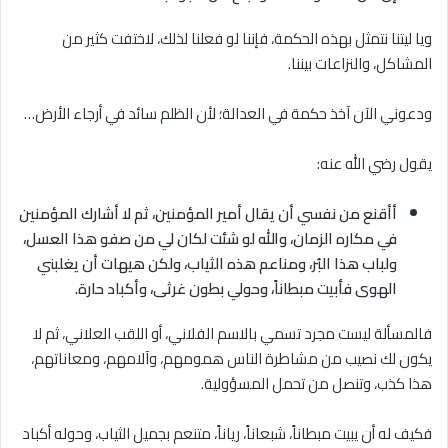
ويا ليتنا نتمثل بهذه الحكمة، فإننا لو فعلنا لذلك، لاختفت كثير من
المشاكل، والنزاعات بيننا.
ودعوني الآن آخذ حكمة في العدالة؛ لأن الظلم سائد في أرجاء الأرض…
يقول رضي الله عنه:
أأقنع من نفسي أن يقال أمير المؤمنين، ثم ﻻ أشارك المؤمنين
في مكاره الزمان، والله لو شئت لكان لي من صفو هذا العسل،
ولباب هذا البُر، ومناعم هذه الثياب، ولكن هيهات أن يغلبني
الهوى فأبيت مبطاناً، وحولي بطون غرثى، وأكباد حارة.
فالمسألة ليست مجرد تسمي بالاسم الفلاني، أو اللقب العلاني، ثم لا
يكون لك نصيب من مشاطرة الناس همومهم، وآلامهم، ومعاناتهم،
هذا كذب، وتنصل من تحمل المسؤولية.
فكيف له أن يبيت مبطاناً، شبعاناً، رياناً، متنعم بجميل الثياب، وحوله أكباد