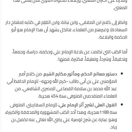
وقدرة على اختزال المعنى، وإعطاء محتواه القوي لمن يتلقى هذا
المعنى.
وانظر إلى كلام ابن المقفى، وابن نباتة، وابن القيّم في كتابه (مفتاح دار
السعادة)، وغيرهم من العلماء، فالكل يشهد أن هذا الإمام هو أبو
الحكمة والبلاغة.
أما الكتب التي تكلمت عن بلاغة الإمام علي وحكمه، دراسة، وجمعاً،
وتحقيقاً، وشرحاً، وتعليقاً، فكثيرة، فمنها:
دستور معالم الحكم، ومأثور مكارم الشيم
، من كلام أمير
المؤمنين علي بن أبي طالب -كرم الله وجهه- للإمام الحافظ أبي
عبد الله محمد بن سلامة القضاعي المصري الشافعي، من
العلماء المتقدمين المتوفى سنة 454 هجرية.
القول العلي لشرح أثر الإمام
علي،
للإمام السفاريني، المتوفى
سنة 1188هجرية، وهذا أحد الكتب المشهورة والمحققة والكبيرة
،
وهو عبارة عن شرح لوصية علي رضي الله تعالى عنه لكميل بن
زياد.