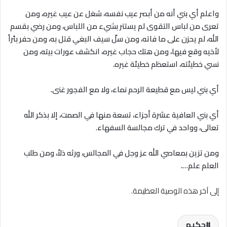
واعلم أي بني أنه من أبصر عيب نفسه، شغل عن عيب غيره، ومن
تعرى من لباس التقوى لم يستتر بشيء من اللباس، ومن رضي بقسم
الله، لم يحزن على ما فات
ه
، ومن سلّ سيف البغي قتل به، ومن حفر بئراً
لأخيه وقع فيها، ومن هتك حجاب غيره، انكشف عورات بيته، ومن
نسي خطيئته، استعظم خطيئة غيره.
أي بني ليس مع قطيعة الرحم نماء، ولا مع الفجور غنى.
أي بني العافية عشرة أجزاء، تسعة منها في الصمت، إلا بذكر الله
تعالى، وواحد في ترك مجالسة السفهاء.
ومن تزين بمعاصي الله عز وجل في المجالس، ورثه ذﻻً، ومن طلب
العلم علم….
إلى آخر هذه الوصية العظيمة.
حكيم