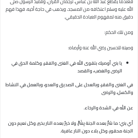
فعندما يقطع عبد الله بن عباس، ترجمان القرآن، وتلميذ الرسول صلى
الله عليه وسلم اعتكافه من المسجد، ويذهب في حاجة أخيه، فهذا فهم
دقيق منه لمفهوم العبادة الحقيقي.
ومن تلك الحكم:
وصيته للحسين رضي الله عنه وأرضاه:
يا بني أوصيك بتقوى الله في الغنى والفقر، وكلمة الحق في
الرضى والغضب، والقصد
في الغنى والفقر، وبالعدل على الصديق والعدو، وبالعمل في النشاط
والكسل، والرضى
عن الله في الشدة والرخاء.
أي بني؛ ما شرٌّ بعده الجنة بِشَرٍّ، ولا خيرٌ بعده النار بخير، وكل نعيم دون
الجنة محقور، وكل بلاء دون النار عافية.