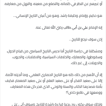
أو غيرهم عن النظر في كلماته، والتضلع من معينه، والنهل من معارفه.
هو حكيم، وإمام، وخليفة راشد، وهو من أعيان التاريخ الإنساني…
إنه الإمام
علي بن أبي طالب
رضي الله تعالى عنه.
إذن سوف نرجع للتاريخ…
ومشكلتنا في دراسة التاريخ أننا ندرس التاريخ السياسي من قيام الدول،
وسقوطها، والمعارك، والخلافات السياسية، والانقلابات، والحروب،
والدويلات، إلى غير ذلك،
إلا أن الأهم من ذلك كله هو التاريخ الحضاري العلمي، وما أنجزته الأمة،
إمّا على صعيد الفكر، أو على صعيد العلم، أو على صعيد المعمار، فكيف
بأمة مصدرها الكتاب والسنة والوحي، الذي فجر كل هذه المعارف،
ووضعها في طابع خاص؟!
ولذلك سوف يكون بين يدينا قراءة راشدة للتاريخ، وسوف آتي على