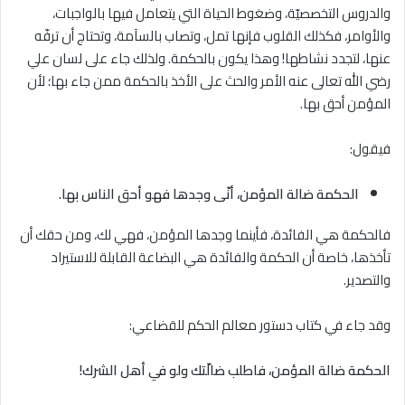
والدروس التخصصيّة، وضغوط الحياة التي يتعامل فيها بالواجبات،
والأوامر، فكذلك القلوب فإنها تمل، وتصاب بالسآمة، وتحتاج أن ترفّه
عنها، لتجدد نشاطها! وهذا يكون بالحكمة. ولذلك جاء على لسان علي
رضي الله تعالى عنه الأمر والحث على الأخذ بالحكمة ممن جاء بها؛ لأن
المؤمن أحق بها.
فيقول:
الحكمة ضالة المؤمن، أنّى وجدها فهو أحق الناس بها.
فالحكمة هي الفائدة، فأينما وجدها المؤمن، فهي لك، ومن حقك أن
تأخذها، خاصة أن الحكمة والفائدة هي البضاعة القابلة للاستيراد
والتصدير.
وقد جاء في كتاب دستور معالم الحكم للقضاعي:
الحكمة ضالة المؤمن، فاطلب ضالّتك ولو في أهل الشرك!