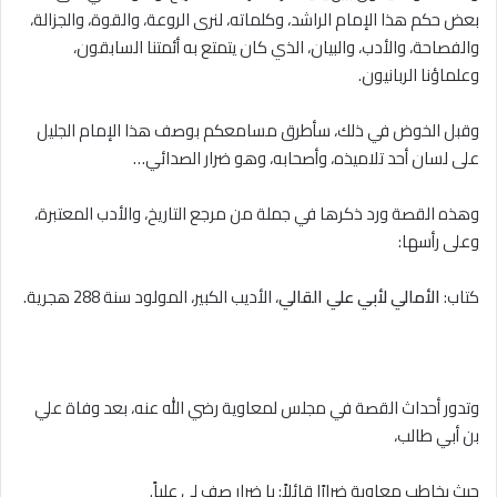
بعض حكم هذا الإمام الراشد، وكلماته، لنرى الروعة، والقوة، والجزالة،
والفصاحة، والأدب، والبيان، الذي كان يتمتع به أئمتنا السابقون،
وعلماؤنا الربانيون.
وقبل الخوض في ذلك، سأطرق مسامعكم بوصف هذا الإمام الجليل
على لسان أحد تلاميذه، وأصحابه، وهو ضرار الصدائي…
وهذه القصة ورد ذكرها في جملة من مرجع التاريخ، والأدب المعتبرة،
وعلى رأسها:
كتاب:
الأمالي لأبي علي القالي
، الأديب الكبير، المولود سنة 288 هجرية.
وتدور أحداث القصة في مجلس لمعاوية رضي الله عنه، بعد وفاة علي
بن أبي طالب،
حيث يخاطب معاوية ضرارًا قائلاً: يا ضرار صف لي علياً.