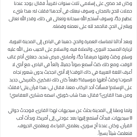
وكان قد مضى على إسلامي ثلاث سنوات تقريباً، فقال: يوجد عندنا
حملات للحج بالمجان، وسوف نبعثك في أحدها! فقلت له: هذا شيء
عظيم جدًّا، وسوف أستخير الله سبحانه وتعالى في ذلك، وقدر الله تعالى
ويسّر لي الحج، فالحمد لله على نعمته وفضله.
وبعد أدائنا لمناسك العمرة والحج، ذهبنا في الباص إلى المدينة النبوية،
لزيارة المسجد النبوي، والصلاة فيه، والسلام على الحبيب صلى الله عليه
وسلم، وكنتُ وقتها مرهقاً جدًّا، وأصابني مرض شديد، جعلني أنام غالب
الوقت، ومع ذلك كنتُ أسمع صوتاً جميلاً، رائعاً في الباص، مع أنني ﻻ
أعرف اللغة العربية في ذاك الوقت! إلا أنني انجذبتُ بدون شعور تجاه
الصوت! وكنتُ أظنها موسيقا!! طبعاً كان ذلك تفكيري كأمريكي جديد
على الإسلام! فسألتُ أحد الركاب معنا، فقال لي: هذا قرآن يتلى! فقلتُ:
ومن هذا القارئ؟ فقال: هذا شاب كويتي، اسمه مشاري العفاسي!
ولما وصلنا إلى المدينة بحثتُ عن سيديهات لهذا القارئ، فوجدتُ حوالي
8 سيديهات، فبدأتُ أستمع إليها بعد عودتي إلى أمريكا، وبدأتُ أحب
القرآن، وكان عندنا أخ سوري، يعلمني القراءة، ويعلمني الحروف،
فتعلمتُ شيئاً يسيراً.