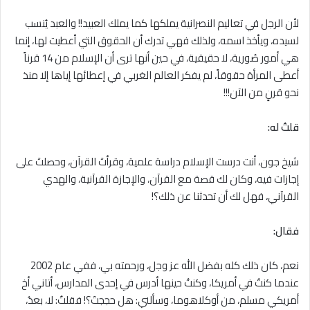
لأن الرجل في تعاليم النصرانية يملكها كما يملك العبيد!! والعبد يُنسب
لسيده، ويأخذ اسمه، ولذلك فهي تدرك أن الحقوق التي أعطيت لها، إنما
هي أمور صُورية، لا حقيقية، في حين أنها ترى أن الإسلام من 14 قرناً
أعطى المرأة حقوقاً، لم يفكر العالم الغربي في إعطائها إياها إﻻ منذ
نحو قرنٍ من الآن!!!
قلتُ له
:
شيخ جون، أنت درست الإسلام دراسة علمية، وقرأتَ القرآن، وحصلتَ على
إجازات فيه، وكان لك قصة مع القرآن، والإجازة القرآنية، والهدي
القرآني، فهل لك أن تحدثنا عن ذلك؟!
فقال:
نعم، كان ذلك كله بفضل الله عز وجل، ورحمته بي، ففي عام 2002
عندما كنتُ في أمريكا، وكنتُ حينها أدرس في إحدى المدارس، أتاني أخ
أمريكي مسلم، من أوكلاهوما، وسألني: هل حججتَ؟! فقلتُ: ﻻ، بعدُ،