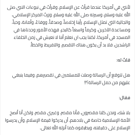
لأنني في أمريكا عندما قرأتُ عن الإسلام، وقرأتُ في نبوءات النبي صلى
الله عليه وسلم، وسيرته صلى الله عليه وسلم، وزرتُ المركز الإسلامي،
والجالية التي تمثل الإسلام، رأينا إخلاصاً، وصدقاً، ووفاءً، وأمانة، وحباً،
ومساعدة الآخرين، وكرماً واسعاً كالبحر، فهذه الأمور وجدناها في
المسجد في أمريكا، لكننا يجب ان نعلم أننا لا نعيش في زمن الخلفاء
الراشدين، فلا بد أن يكون هناك التقصير، والتفريط، والخطأ.
قلتُ له:
هل تتوقع أن الرسالة وصلت للمسلمين في تقصيرهم، وفيما ينبغي
عليهم من حمل الرسالة؟!!
فقال:
بلا شك، ونحن كلنا مقصرون، فأنا مقصر، وغيري مقصر، ولكن أنا أنصح
الأمة الإسلامية خاصة في بلادهم، أن يدركوا قيمة الإسلام، وأن يدرسوا
الإسلام على حقيقته، ويطبقوه كما أنزله الله تعالى.