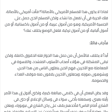
لماذا ﻻ يكون هذا للمسلم الأمريكي بالأصالة؟! فأنت أمريكي بالأصالة،
فلك الحرية في أن تفعل ما تشاء، ولكن المسلم الذي حصل على
الجنسية الأمريكية، وهو من أصول عربية، أو من أصول باكستانية، أو من
أصول ألبانية، أو من أصول تركية، فلعل الوضع يختلف عنك؟
فأجاب قائلاً:
أبداً ﻻ يختلف، فالأصل أن من حمل هذا الجواز فله الحقوق كاملة، ولكن
تبقى المشكلة في هؤلاء أصحاب الأسلوب المتشدد، والقسوة في
المعاملة مع الآخرين، فهم الذين ينفرّون الناس من هذا الدين،
ويشوهون صورته، ويجعلون الآخرين يقفون منه موقف العداء
والخصومة.
وقد يظن البعض أن في كلامي مبالغة كيبرة، ولكني أقول إن هذا الأمر
رأيته بعيني، وسمعته بأذني، سواء في وسائل الإعلام، أو حتى في
الشارع، أمام الناس!! فأحدهم يقف على ركن الشارع في نيويورك، ويعلن
بكل صراحة أننا سوف ندمر أمريكا، وبدأ يتحدث عن الإسلام، والجهاد، وغير