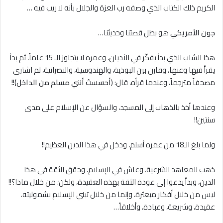
الكريم ذلك الكتاب الذي وصفه رب العزة والجلال بأنه ﻻ ريب فيه …
جون الأمريكي
هو بطل قصتنا وحديثنا…
هذا الشاب الذي بدأ يفكّر في الأديان، وعمره لا يتجاوز الـ 15 عاماً، ثم بدأ
يقرأ فيها وعنها، وقارن بين البوذية، والهندوسية، والنصرانية، ثم اشترى
مصحفاً مترجماً، وعندما قرأه، قال: (
أحسستُ أنني مسلم من الداخل)!!
وعندها أخذ بالذهاب إلى المسجد، والسؤال عن الإسلام على مدى
سنتين!!
ولما بلغ الـ18 من عمره أسلم، ودخل في هذا الدين العظيم!!
ذهب للمعاهد الشرعية، وعاش في الإسلام، وحقق الثقة في هذا
الدين، وبدأ يدعوا إلى عودة الثقة بهذه العقيدة، ولكن؛ من خلال ماذا؟!!
ليس من خلال أفكار مبعثرة، وإنما من خلال تبني الإسلام بشموليته،
عقيدة، وشريعة، وعبادة، وأخلاقاً…