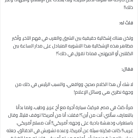
ذلك!!
قلتُ له:
ولكن هناك إشكالية حقيقية بين الشرق والغرب في فهم الآخر، وأكبر
مظاهر هذه الإشكالية هذا التشويه المتبادل على مدار الساعة بين
الكتلتين أو الجبهتين، فماذا تقول في ذلك؟!
فقال:
لا شك أن هذا الكلام صحيح، وواقعي، والسبب الرئيس في ذلك من
وجهة نظري هي وسائل الإعلام!
مرةً كنتُ في مصر، فركبتُ سيارة أجرة مع أخ عزيز، وطيب، ولما بدأنا
بالتعارف، سألني: أنت من أين؟! فقلت: أنا من أمريكا! توقف قليلاً، وقال
باستغراب ودهشة بادية على وجهه: أمريكي!! أنت مسلم أمريكي،
غريب!! كانت فكرته سيئة عن أمريكا، وعنده تشويش في الحقائق، جعله