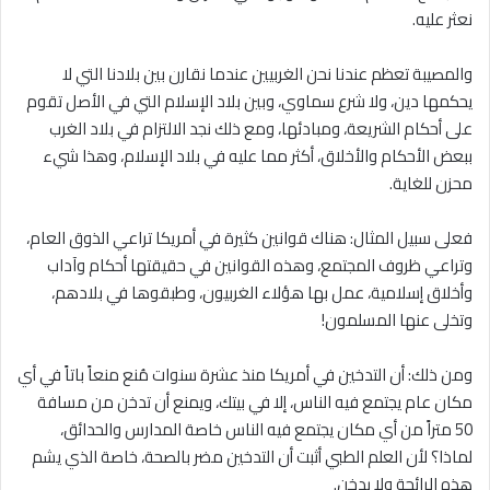
نعثر عليه.
والمصيبة تعظم عندنا نحن الغربيين عندما نقارن بين بلادنا التي لا
يحكمها دين، ولا شرع سماوي، وبين بلاد الإسلام التي في الأصل تقوم
على أحكام الشريعة، ومبادئها، ومع ذلك نجد الالتزام في بلاد الغرب
ببعض الأحكام والأخلاق، أكثر مما عليه في بلاد الإسلام، وهذا شيء
محزن للغاية.
فعلى سبيل المثال: هناك قوانين كثيرة في أمريكا تراعي الذوق العام،
وتراعي ظروف المجتمع، وهذه القوانين في حقيقتها أحكام وآداب
وأخلاق إسلامية، عمل بها هؤلاء الغربيون، وطبقوها في بلادهم،
وتخلى عنها المسلمون!
ومن ذلك: أن التدخين في أمريكا منذ عشرة سنوات مُنع منعاً باتاً في أي
مكان عام يجتمع فيه الناس، إﻻ في بيتك، ويمنع أن تدخن من مسافة
50 متراً من أي مكان يجتمع فيه الناس خاصة المدارس والحدائق،
لماذا؟ لأن العلم الطبي أثبت أن التدخين مضر بالصحة، خاصة الذي يشم
هذه الرائحة وﻻ يدخن.