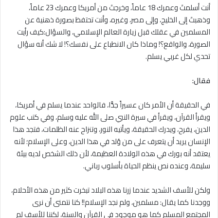
أنت أسلمتَ وعمرك 18 عاماً، وخرجتَ من أمريكا وعمرك 23 عاماً،
وذهبتَ إلى الخليج، وإلى مصر، وغيره، وأنت تحتفظ بصورة ذهنية عن
المسلمين في عقلك قبل زيارة العالم الإسلامي، والسؤال:كيف رأيت
الصورة، والواقع؟! وماذا كان اﻻنطباع على نفسك؟! لا شك أنه سؤال
تحدي لكل غربي يسلم.
فقال:
في الحقيقة أن الأمر كان عسيراً جدًّا، فالواحد عندما يسلم في أمريكا،
ويقرأ القرآن، ويقرأ في سيرة النبي صلى الله عليه وسلم، وفي كتب علوم
الدين، يفرح، ويدرك الحقيقة، ويأتيه النور، وتنزاح عنه الظلمات، فتجد هذا
الإنسان يريد أن يتعرف على من وُلد في هذا الدين، وعلى الإسلام؛ لأنه
يعتقد أنه بورك في هذه الوﻻدة العظيمة، لأن ذلك الشخص لديه بيئة
سليمة، وعنده نص ينظم الحياة بأسلوب رباني.
ولكن للأسف الشديد عندما زرنا هذه البلاد تبخرت كثير من هذه الأحلام،
ووجدنا كما يقال: مسلمين، ولم نجد الإسلام!! كنا نتمنى أن نرى
المجتمع المسلم كما هو موجود في القرآن والسنة، لكننا للأسف لم