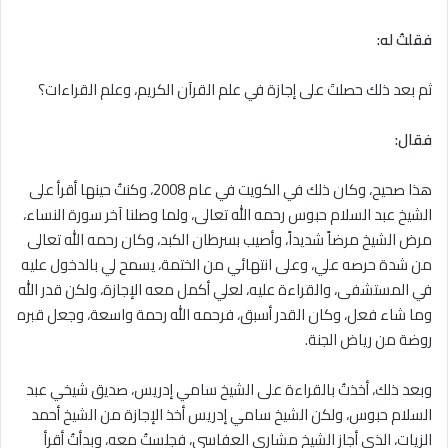
فقلتُ له
:
ثم بعد ذلك حصلتَ على إجازة في علم القرآن الكريم، وعلم القراءات؟
فقال:
هذا صحيح، وكان ذلك في الكويت في عام 2008، وكنتُ حينها أقرأ على
الشيخ عبد السلام حبوس رحمه الله تعالى، ولما وصلنا آخر سورة النساء،
مرض الشيخ مرضاً شديداً، وأصيب بسرطان الكبد، وكان رحمه الله تعالى
من شدة حرصه علي، وعلى انتهائي من الختمة، يسمح لي بالدخول عليه
في المستشفى، والقراءة عليه، لعلي أكمل معه الإجازة، ولكن قدر الله
وما شاء فعل، وكان القدر أسبق، فرحمه الله رحمة واسعة، وجعل قبره
روضة من رياض الجنة.
وبعد ذلك، أخذتُ بالقراءة على الشيخ سامي إدريس، صديق شيخي عبد
السلام حبوس، ولكن الشيخ سامي إدريس أخذ الإجازة من الشيخ أحمد
الزيات، الذي أجاز الشيخ مشاري العفاسي، فجلستُ معه، وبدأتُ أقرأ