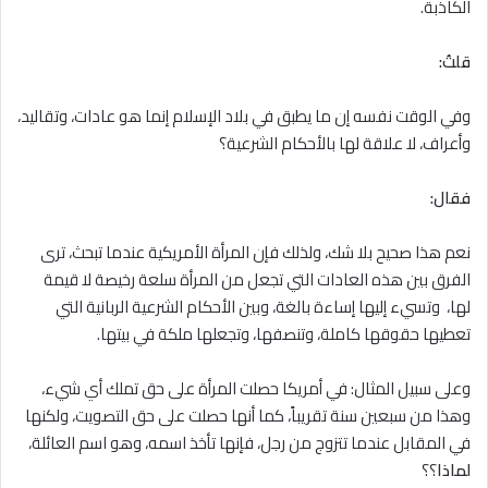
الكاذبة.
قلتُ
:
وفي الوقت نفسه إن ما يطبق في بلاد الإسلام إنما هو عادات، وتقاليد،
وأعراف، ﻻ علاقة لها بالأحكام الشرعية؟
فقال:
نعم هذا صحيح بلا شك، ولذلك فإن المرأة الأمريكية عندما تبحث، ترى
الفرق بين هذه العادات التي تجعل من المرأة سلعة رخيصة لا قيمة
لها، وتسيء إليها إساءة بالغة، وبين الأحكام الشرعية الربانية التي
تعطيها حقوقها كاملة، وتنصفها، وتجعلها ملكة في بيتها.
وعلى سبيل المثال: في أمريكا حصلت المرأة على حق تملك أي شيء،
وهذا من سبعين سنة تقريباً، كما أنها حصلت على حق التصويت، ولكنها
في المقابل عندما تتزوج من رجل، فإنها تأخذ اسمه، وهو اسم العائلة،
لماذا
؟؟