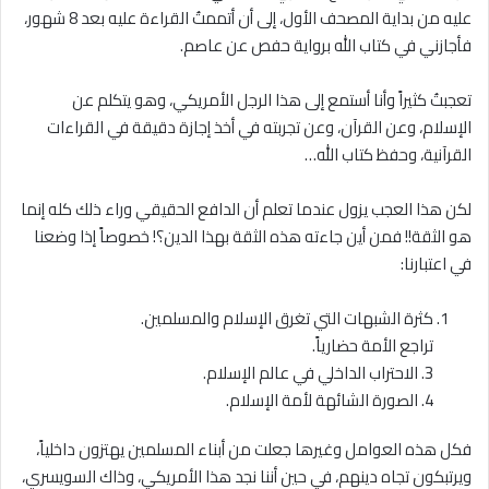
عليه من بداية المصحف الأول، إلى أن أتممتُ القراءة عليه بعد 8 شهور،
فأجازني في كتاب الله برواية حفص عن عاصم.
تعجبتُ كثيراً وأنا أستمع إلى هذا الرجل الأمريكي، وهو يتكلم عن
الإسلام، وعن القرآن، وعن تجربته في أخذ إجازة دقيقة في القراءات
القرآنية، وحفظ كتاب الله…
لكن هذا العجب يزول عندما تعلم أن الدافع الحقيقي وراء ذلك كله إنما
هو الثقة!! فمن أين جاءته هذه الثقة بهذا الدين؟! خصوصاً إذا وضعنا
في اعتبارنا:
كثرة الشبهات التي تغرق الإسلام والمسلمين.
تراجع الأمة حضارياً.
3. اﻻحتراب الداخلي في عالم الإسلام.
4. الصورة الشائهة لأمة الإسلام.
فكل هذه العوامل وغيرها جعلت من أبناء المسلمين يهتزون داخلياً،
ويرتبكون تجاه دينهم، في حين أننا نجد هذا الأمريكي، وذاك السويسري،