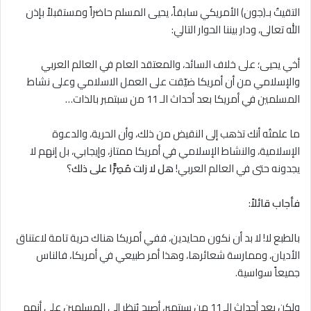
التقيتُ بـ(جون) الأمريكي سابقاً، يحيى المسلم حاضراً ومستقبلاً بإذن
الله تعالى، ودار بيننا الحوار التالي:
أخي يحيى؛ على خلاف السائد، والمعتقد العام في العالم العربي
والإسلامي من أن أمريكا ضيّقت على العمل اﻻسلامي وعلى نشاط
المسلمين في أمريكا بعد أحداث الـ 11 من سبتمبر بالذات…
ما علمتُه أنك تذهب إلى النقيض من ذلك، وأن الحرية، والدعوة
الإسلامية، والنشاط الإسلامي في أمريكا ممتاز، وإيجابي، بل إنهم ﻻ
يجدونه حتى في العالم العربي!
هل لا زلت مُصِرًّا على ذلك
؟
فأجاب قائلاً
:
بالطبع لا! ﻻ بد أن نكون محايدين، ففي أمريكا هناك حرية تامة ﻻعتناق
الأديان، وممارسة شعائرها، وهذا أمر طبيعي في أمريكا، فالناس
جميعاً سواسية.
ولكن بعد أحداث الـ 11 من سبتمبر، أصبح يُنظر إلى المسلمين على أنهم