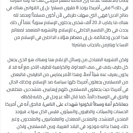
يصاب بالدهشة عندما رأى أمامه مسلم أمريكي.قلت له: وما الغرابة
في ذلك؟! ففي أمريكا يوجد 8 مليون مسلم! بل إن القوانين هناك في
صالح الدين! فهي التي سهلت طريقي لأن أكون مسلماً! وبحمد لله
هناك ما يقارب الـ 20 ألف شخص يدخلون الإسلام سنوياً! علماً أن ذلك
يحدث في ظل التفسير الخاطيء للإسلام، والتشويه المتعمد لمعالم
هذا الدين وحقائقه، بل إن معظم هؤلاء الداخلين في الإسلام من
النساء! ويلتزمن بالحجاب مباشرة!
ولكن التشويه المتبادل من وسائل الإعلام هنا وهناك هو الذي يجعل
كل طرف يقف في صف العداوة، والكراهية للطرف الآخر، مع أنه قد لا
يكون يعرف عنه شيئاً أصلاً، وهذا الأمر يمارس من الطرفين، فالبعض
من المسلمين يجعلون أمريكا كلها سياسة ضد الإسلام، وكذلك الحال
في أمريكا حيث يجعلون المسلمين كلهم إرهابيين، متشددين، متخلفين،
والحق في الوسط دائماً، كما قال الله عز وجل في كتابه:{
كذلك
جعلناكم أمة وسطاً لتكونوا شهداء على الناس
}، فالحق أنه في أمريكا
الحسنات والسيئات، والطيبون والسيئون، فليس الكل سواء، فيوجد
المتدين المتشدد، والمتدين المعتدل، والعلمانيون، والملحدون، وغير
ذلك، وهذا بذاته موجود في البلاد العربية، وبين المسلمين، ولكن