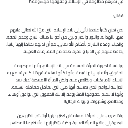
في نظرهم مظلومة في الإسلام، وحقوقها مهضومة؟!
فقال:
نحن نحزن كثيراً عندما نأتي إلى بلاد الإسلام التي منّ الله تعالى عليهم
فيها بالهداية، والنور، والخير، ونرى من أخواتنا هناك التبرج، وعدم العفة،
والحياء، وعدم الالتزام بأحكام الله تعالى، مع أن لديهم نظاماً إلهياً ربانياً،
يحافظ عليهم في الدنيا والآخرة، هذه من المفارقات العجيبة.
وبالنسبة لصورة المرأة المسلمة في بلاد الإسلام، وأنها مهضومة
الحقوق، وأنه ليس لها قيمة، وأنها كأنها سلعة، فهذا الكلام تسمع به
النساء الأمريكيات، ويطّلعن عليه، ولكن المرأة الأمريكية تدرك بعد
الدراسة للواقع الذي تعيشه، أنها هي التي تعامل معاملة السلعة،
وأنها لا تتمتع بحقوقها المشروعة، إلا تلك الحقوق التي توافق أوهاء،
ومطامع، وشهوات، ونزوات الرجال!!
ولذلك يجب على المرأة المسلمةان تعتز بدينها أولاً، ثم النظر بعين
البصيرة إلى واقع المرأة الغربية، وكيف يُنظر إليها، وألا تغرها المظاهر