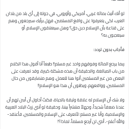
لو أنك أتيتَ بمائة غربي، أمريكي وأوروبي، في جولة إلى أي بلد من بلدان
العرب، لكي يتعرفوا على واقع المسلمين، فهل برأيك سيرجعون وهم
على قناعة بأن الإسلام دين حق؟ وهل سيعتنقون الإسلام، أو
سيعجبون به؟
فأجاب بدون تردد:
ربما يرجع المائة وفوقهم واحد غير مسلم!! طبعاً أنا أقول هذا الكلام
من باب المبالغة، والحقيقة أن هذه مشكلة كبيرة، وقد تعرفت على
البعض من غير المسلمين أتوا هنا للعمل، وهم متضايقون من حال
المسلمين، وواقعهم، ويظنون أن هذا هو الإسلام!!
ولا شك أن الإسلام له علاقة وثيقة بالحياة، فكنتُ أحاول أن أبين لهم أن
عندنا ضعفاً شديداً، وجهلاً منتشراً بيننا، وحقيقة لو أنني زرتُ البلاد العربية
والإسلامية، وأنا غير مسلم؛ لأتعرف على الإسلام والمسلمين، فأعتقد-
والله أعلم-، أنني لن أرجع مسلماً، لماذا؟!