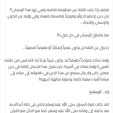
فكيف إذا غابت الثقة عن منظومة ثقافية ينتمي لها هذا الإنسان؟!
من دين، وعقيدة، وأيديولوجياً، وفلسفة معينة، وفي رؤيته عن الكون،
والإنسان، والحياة…
هنا يتلاشي الإنسان في كل شيء!!!
حديثي عن الثقة لن يكون علمياً إنشائياً، أو تعليمياً تفصيلياً…
وإنما سآخذ نموذجاً تطبيقياً قد يكون غريباً نوعاً ما؛ لأنه ليس من عالمنا
العربي!! وإنما هناك في أمريكا، حيث يتبنى هذا الإنسان الثقة في دين
معين، كان ولا يزال يسمع عن هذا الدين في طفولته، إلى صباه، إلى
شبابه أشياء سلبية كثيرة، وصورة شائهة كريهة!!
إنه….
الإسلام
!
لقد كانت قوة الرسول صلى الله عليه وسلم تكمن في ثقة أعدائه به،
منذ بدايته، إلى وفاته صلى الله عليه وسلم، كما هو الحال مع القرآن