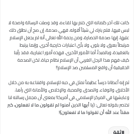
كانت تلك آخر كلماته التي ختم بها لقاءه، وقد وصلت الرسالة واضحة لا
لبس فيها، فلم يترك لي شيئاً أقوله، فهي صدمة، إن صح أن نطلق ذلك
عليها، إنها صدمة الحضارة، ومن رحمة الله تعالى أنه لم يجعل الإسلام
مرتبطاً بعرق، وﻻ بلون، وﻻ بأي اعتبارات خارجية أخرى، وإنما يرتبط
بالعقيدة، وبالمبدأ، أما الأمور الأخرى، فهذه أمور اعتبارية، فقد رأينا
كيف فهم هذا الرجل الغربي أن الإسلام نظام حياة، لكن الصدمة
الحقيقية أن واقع المسلمين ضد الإسلام!!
ثم إنه أعطانا درساً عظيماً تمثل في حبه للإسلام، واقتناعه به من خلال
الأخلاق، والوفاء، والصدق، والمحبة، والإخلاص، والأمانة التي رآها،
وعايشها في المركز الإسلامي في أمريكا! بمعنى أن مجمل رسالته لنا
تختصر بقوله تعالى: {
يا أيها الذين آمنوا لم تقولون ما ﻻ تفعلون، كبر
مقتاً عند الله أن تقولوا ما ﻻ تفعلون}
!
ثقة