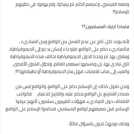
ومعه الفرنسي، وغيرهم الكثير، لم يرتبكوا، ولم يهتزوا، في نظرتهم
للإسلام!!!
ف
لماذا ارتبك المسلمون؟؟
لأنه يوجد خلل، ناتج عن عدم الفصل بين الواقع وبين المباديء ،
فالمباديء حكم على الواقع، فلو جاء إنسان يدعو إلى الديموقراطية،
ويتغنى بها، ثم وجدنا الدول الديموقراطية تخالف هذه الديموقراطية
التي تنادي بها، بل وباسمها تستعمر العالم، وتحوّل الشرق الأقصى،
والعرب إلى مكب للنفايات، فهل ينكر الديموقراطية أو تطبيقاتها؟!!
ونحن نقول كذلك: إن الإسلام حكم على الواقع، والواقع ليس من
مصادر التشريع، بل الواقع يحكم عليه، والتاريخ للاعتبار، فالواجب
الالتفاف حول المباديء، فهؤﻻء الغربيون يسلمون؛ لأنهم عرفوا
الإسلام، قبل معرفتهم لواقع المسلمين، فحكموا الإسلام على الواقع.
ولذلك توجهتُ لجون بالسؤال قائلاً: