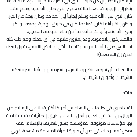
الإشكال الخطير أن كل طرف لا يرى في الطرف الآخر إلا أسوء ما فيه، ولا
ينظر إلى الإيجابيات، وهذا خلاف هدي النبي صلى الله عليه وسلم، فقد
كان النبي صلى الله عليه وسلم إيجابياً إلى أبعد حد، وكان يبحث عن الخير،
ويظهر الخير أينما كان، فعندما كان في طريق الهجرة، ومعه أبو بكر
رضي الله عنه، وأبو بكر خائف جداً من ذلك الموقف العصيب،
فالمشركون يلاحقونه، وقد يعثرون عليهم في أي لحظة، ومع ذلك كله
نجد النبي صلى الله عليه وسلم ثابت الجأش، مطمئن النفس، يقول له: {
ﻻ
تحزن إن الله معنا
}!
فالخير لا بد أن ندركه، ونظهره للناس، وننشره بينهم، وأما الشر فنتركه
للشيطان، وأعوان الشيطان.
قلتُ
:
لفت نظري في كلامك أن النساء في أمريكا أكثر إقباﻻً على الإسلام من
الرجال، بل هذا في الغرب بشكل عام، عن طريق إحصائيات دقيقة قامت
بها مؤسسات موثوقة، كمؤسسة جسور للتعريف بالإسلام، كيف
يمكن تفسير ذلك، في حين أن صورة المرأة المسلمة مشوهة، فهي