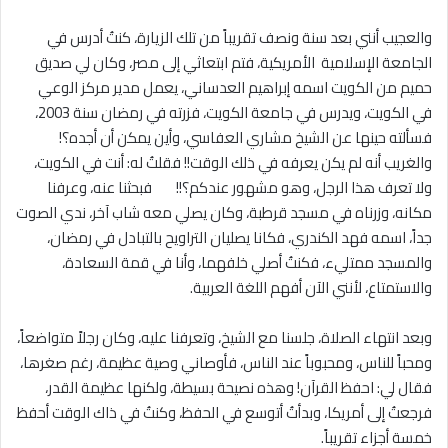
والعجيب أنني بعد سنة ونصف تقريباً من تلك الزيارة، كنتُ أدرس في
الجامعة الإسلامية الأمريكية، فتم ابتعاثي إلى مصر، وكان لي صديق
حميم من الكويت اسمه إبراهيم العدساني، يعمل مدير مركز الوعي
في الكويت، ويدرس في جامعة الكويت، فزرته في رمضان سنة 2003،
فسألته حينها عن الشيخ مشاري العفاسي، وأين يمكن أن أجده؟!
والغريب أنه لم يكن يعرفه في ذلك الوقت!! فقلتُ له: أنت في الكويت،
ولا تعرف هذا الرجل، وهو مشهور عندكم؟!! فبحثنا عنه، وعرفنا
مكانه، وزرناه في مسجد قرطبة، وكان يصلي معه شاب آخر، ندي الصوت
جداً، اسمه فهد الكندري، فكانا يصليان التراويح بالتبادل في رمضان،
والمسجد ممتليء، فكنتُ أصلي خلفهما، وأنا في قمة السعادة،
والاستمتاع، لأنني الآن أفهم اللغة العربية.
وبعد انتهاء الصلاة، جلسنا مع الشيخ، وتعرفنا عليه، وكان رجلاً متواضعاً،
ومحباً للناس، ومحبوباً عند الناس، فأوصاني وصية عظيمة، رغم صغرها،
فقال لي: احفظ القرآن! وهذه نصيحة بسيطة، ولكنها عظيمة القدر،
فرجعتُ إلى أمريكا، وبدأتُ أتوسع في الحفظ، وكنتُ في ذاك الوقت أحفظ
خمسة أجزاء تقريباً.