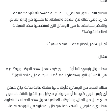
قلتُ:
النظام الاقتصادي العالمي تسيطر عليه خمسمائة شركة عملاقة
كبرى، وهي تملك من النفوذ، والسلطة، ما يمكنها من إدارة العالم،
والتحكم بسياسته، ما هي الوسائل التي تستخدمها هذه الشركات
لصناعة نفوذها؟
ثم: أين تكمن أخطار هذه التبعية مستقبلاً؟
فقال:
هذا سؤال رئيسي؛ لأننا أولاً سنشرح كيف تعمل هذه الديكتاتورية؟ ثم ما
هي الوسائل التي يستعملها زعماؤها للسيطرة على قادة الدول؟
هناك العديد من الوسائل: فأولاً: لديها سلطة مالية هائلة، ولن يتمكن
أي رئيس غربي كأوباما أو هولوند أو ميركيل من الفوز بالانتخابات دون
مبلغ طائل من المال، والشركات العالمية تمول هذه الحملات الانتخابية،
هذا شيء قانوني للأسف، كما هو حال المضاربة في البورصة تماماً،