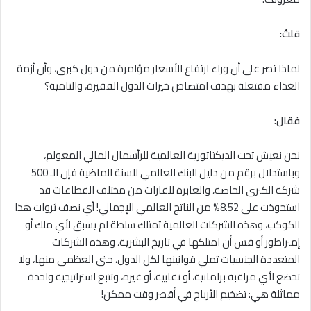
قلتُ:
لماذا تصر على أن وراء ارتفاع الأسعار مؤامرة من دول كبرى، وأن أزمة
الغذاء مفتعلة بهدف امتصاص خيرات الدول الفقيرة، والنامية؟
فقال:
نحن نعيش تحت الديكتاتورية العالمية للرأسمال المالي المعولم،
وباستدلال برقم من دليل البنك العالمي للسنة الماضية فإن الـ 500
شركة الكبرى الخاصة، والعابرة للقارات من مختلف القطاعات قد
استحوذت على 8.52% من الناتج العالمي الإجمالي! أي نصف ثروات هذا
الكوكب، وهذه الشركات العالمية تمتلك سلطة لم يسبق لأي ملك أو
إمبراطور أو قس أن امتلكها في تاريخ البشرية، وهذه الشركات
المتعددة الجنسيات تملي قوانينها لكل الدول، حتى العظمى منها، ولا
تخضع لأي مراقبة برلمانية، أو نقابية، أو غيره، وتتبع استراتيجية واحدة
مماثلة هي: تضخيم الأرباح في أقصر وقت ممكن!