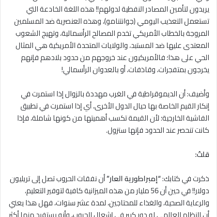
يريدون لتأمين المصادر النفطية لدولهم!! هذه اللغة الخادعة التي
تستعمل التعذيب اليومي (جوانتنامو)، وهذه العنصرية ضد المسلمين
المروجة بالخطاب الأمريكي تخدم المصالح الرأسمالية، وتهيج الشعوب
المعتدى عليها ضد المستبد، والولايات المتحدة الأمريكية هي المثال
الحي على هذا؛ فالأمريكيون عند خروجهم من حدود بلادهم فإنهم
يخرجون بمتفجرات، وقاذفات، أو بالعدوان الرأسمالي!
وأضيف: أن الديموقراطية في الغرب مهددة بالزوال إذا استمرت في
إنكار القيم الخاصة بها حيال الدول الأخرى، أي إذا استمرت في تطبيق
الفاشية الخارجية؛ لأن القيمة تكسب أهميتها من كونها شاملة، فإذا
كانت تنحصر عند الحدود فإنها ستزول.
قلتُ:
ذكرت في كتابك:
“إمبراطورية العار”
أن نفقات الحروب تصل إلى تريليون
دولار!! في حين أن 56 مليار من هذه الميزانية كافية لتوفير التعليم،
والرعاية الصحية، والغذاء للمحتاجين، لمدة عشر سنوات، فهل هذا يعني
أن النظام العالمي له دور كبير في إشعال الحروب، وأنه يستفيد منها أكثر