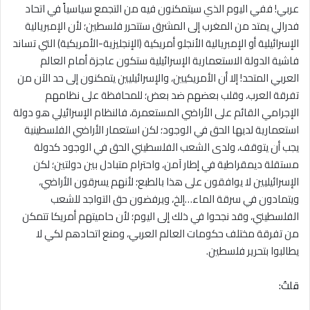
عربي! ففي اليوم الذي سيتمكنون فيه من التجمع سياسياً في اتحاد
فدرالي يمتد من المغرب إلى المشرق ستتحرر فلسطين؛ لأن الإمبريالية
الإسرائيلية أو الإمبريالية الأنجلو أمريكية (الإنجليزية-الأمريكية) التي تساند
فاشية الدولة الاستعمارية الإسرائيلية ستكون عاجزة أمام العالم
العربي المتحد! إلا أن الأمريكيين، والإسرائيليين يتمكنون إلى حد الآن من
تفرقة العرب، وقلب بعضهم ضد بعض؛ للمحافظة على نظامهم
الإجرامي القائم على الأراضي المستعمرة، فالنظام الإسرائيلي هو دولة
استعمارية لديها الحق في الوجود؛ لكن استعمار الأراضي الفلسطينية
يجب أن يتوقف، ولدى الشعب الفلسطيني الحق في الوجود كدولة
مستقلة ديمقراطية في إطار آمن، واحترام متبادل بين دولتين؛ لكن
الإسرائيليين لا يوافقون على هذا بالطبع؛ لأنهم يسرقون الأراضي،
ويتمادون في سرقة الماء…إلخ، ويرفضون حق التواجد للشعب
الفلسطيني، وقد نجحوا في ذلك إلى اليوم؛ لأن حاميتهم أمريكا تتمكن
من تفرقة مختلف حكومات العالم العربي، ومنع اتحادهم لكي لا
يطالبوا بتحرير فلسطين.
قلتُ: