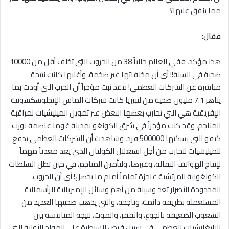
مما ينفق عليها؟
فقال:
هذا مؤكد، ففي العالم حالياً 38 من الحروب التي تخلف أقل من 10000
ضحية في السنة!! أي أن مخلفاتها غير ضخمة، وأغلبها كانت نتيجة
مباشرة عن الشركات العظمى! فقد ثبت مؤخراً أن الحرب التي أودت بما
يناهز 7.1 مليون ضحية من ليبيريا كانت شركات الماس الإنجلوسكسونية
الإفريقية هي التي تحارب بعضها البعض عبر تمويل الميليشيات لمراقبة
المناجم، وقد كنت مؤخراً في شرق الكونغو بمدينة غوما عاصمة نورت
كيفو التي يسكنها 500000 فرد، وشاهدت أن الشركات العظمى تدفع
للميليشيات لتحارب من أجل استغلال الكولتان الذي يعد معدناً مهماً
لإنتاج الهواتف النقالة، وغيرها، ولتأمين المناجم، في حين تظل السلطات
الكونغولية المرتشية عاجزة تماماً أمام ما يحصل! أي أن الحروب
المحدودة الأضرار تعد وسيلة من أهم وسائل الإمبريالية الرأسمالية
المستعملة بطريقة دائمة، وناجحة، والتي يذهب ضحيتها العديد من
الشعوب الضعيفة بالجوع، والفقر، والموت، نتيجة المنافسة بين
الاليغارشيات العظمى في سبيل فرض السيطرة على المواد الأولية التي