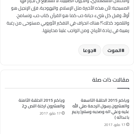
والاحتلال الاستعماري، والحروب الصليبية، لا نستطيع أن نجزم أنها
المسيحية؛ لأن هذه الأخيرة مثل الإسلام، واليهودية، فإن الإنجيل هو
أولاً، وقبل كل شيء ديانة حب كما هو القرآن كتاب حب، وتسامح،
والتلمود كذلك؟! هناك انحراف في التفكير الأوروبي مستوحى من رغبة
رهيبة في زيادة الأرباح، ومن الواجب علينا محاربتها.
الموت
جوعا
مقالات ذات صلة
وياكم 2015 الحلقة التاسعة
وياكم 2015 الحلقة الثامنة
والعشرون رسول الرحمة صلي الله
والعشرون ارخنة النص ج2
عليه وعلي اله وصحبه وسلم( رحيم
17 مايو، 2017
باعدائه )
17 مايو، 2017