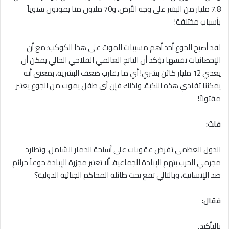
7.8 مليار من البشر على وجه الأرض، و70 مليون منا يموتون سنوياً
بأسباب مختلفة!
لقد أصبح الجوع أحد أهم مسببات الموت على هذا الكوكب؛ مع أن
الإحصائيات نفسها تؤكد أن الناتج العالمي الفلاحي الحالي يمكن أن
يغذي 12 مليار كائن بشري! أي ما يقارب ضعف البشرية، بمعنى أنه
يمكننا تفادي هذه النكبة، ولذلك فإن أي طفل يموت من الجوع يعتبر
مقتولاً!
قلتُ:
الدول العظمى تفرض عقوبات على أسلحة الدمار الشامل، وتطارد
مجرمي الحرب بتهم الإبادة الجماعية، ألا تعتبر مجزرة الإبادة جوعاً جرائم
ضد الإنسانية، وبالتالي تقع تحت طائلة المحاكم الجنائية الدولية؟
فقال:
بالتأكيد.