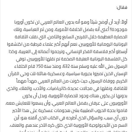
فقال:
أولاً: أريد أن أوضح شيئاً وهو أنه بدون العالم العربي لن تكون أوروبا
موجودة!! أعني أنه بفضل الخلافة الأموية، ومن ثم العباسية، وتلك
الحضارة العظيمة خلال القرنين السابع والثامن، التي نقلت الثقافة
اليونانية الرومانية للأوروبيين، نعم أنهم أكبر علماء قرطبة من اكتشفوا
أرسطو أكبر فلاسفة الفكر الإنساني، وترجموا أعماله إلى العربية، وكذا
كل الفلسفة اليونانية العتيقة الضخمة تم نقلها للأوروبيين، توفي
الرسول صلى الله عليه وسلم سنة 632، ومنذ سنة 750 قام الخلقاء
الإسبان الذين تميزوا بحيوية سياسية، وعسكرية هائلة تلت وحي القرآن
الكريم، ووفاة الرسول، حيث كونت من العالم العربي مهداً مهماً
للثقافة، ونقلها في مجالات عديدة كالرياضيات، والأدب، والفلك، والذي
بدونها لن يكون هناك وجود للحضارة الأوروبية، وبدل أن يكون
الأوروبيون على عرفان بفضل العالم العربي، وأن يسعوا للتعايش معه،
قاموا بحجة الحروب الصليبية بشن هجومات عسكرية على هذا الأخير
دون أي سبب، والسؤال الذي أطرحه في الكتاب الذي ألفته هو: أين
السم من الأيديولوجية الأوروبية الذي خلق كره الآخر عندهم، والعنف،