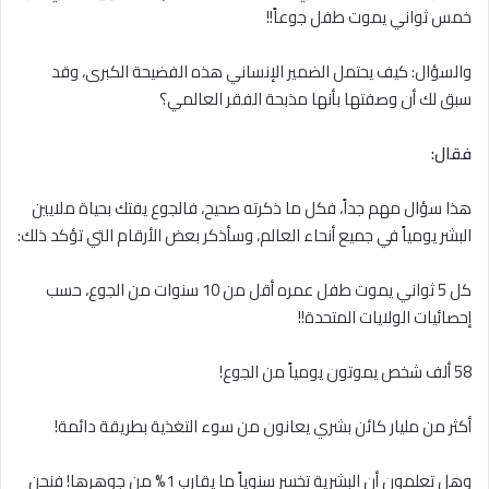
خمس ثواني يموت طفل جوعاً!!
والسؤال: كيف يحتمل الضمير الإنساني هذه الفضيحة الكبرى، وقد
سبق لك أن وصفتها بأنها مذبحة الفقر العالمي؟
فقال:
هذا سؤال مهم جداً، فكل ما ذكرته صحيح، فالجوع يفتك بحياة ملايين
البشر يومياً في جميع أنحاء العالم، وسأذكر بعض الأرقام التي تؤكد ذلك:
كل 5 ثواني يموت طفل عمره أقل من 10 سنوات من الجوع، حسب
إحصائيات الولايات المتحدة!!
58 ألف شخص يموتون يومياً من الجوع!
أكثر من مليار كائن بشري يعانون من سوء التغذية بطريقة دائمة!
وهل تعلمون أن البشرية تخسر سنوياً ما يقارب 1% من جوهرها! فنحن