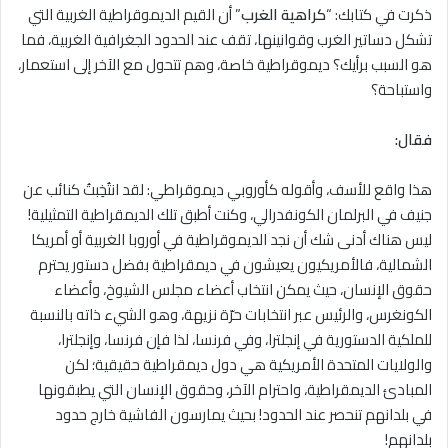
ذكرت في كتابك: “
كراهية الغرب
” أن القيم الديموقراطية الغربية التي
تشكل دساتير الغرب وقوانينها، تقف عند الحدود الجغرافية الغربية، فما
هو السبب برأيك؟ ديموقراطية خاصة، وهم تتحول مع الآخر إلى استعمار،
واستباحة؟
فقال:
هذا واقع للأسف، وأقوله كأوروبي ديموقراطي: لقد انتُخِبتُ كنائب عن
جنيف في البرلمان الكونفدرالي، وكنت أطبق تلك الديمقراطية التمثيلية!
ليس هناك أدنى شك أن نجد الديموقراطية في أوروبا الغربية أو أمريكا
الشمالية، فالأمريكيون يعيشون في ديمقراطية بفضل دستور يحترم
حقوق الإنسان، حيث يمكن انتخاب أعضاء مجلس الشيوخ، وأعضاء
الكونغرس، والرئيس عبر انتخابات حرّة نزيهة، وهو الشيء ذاته بالنسبة
للملكية الدستورية في إنجلترا، وفي فرنسا، لذا فإن فرنسا، وإنجلترا،
والولايات المتحدة الأمريكية هي دول ديمقراطية حقيقية؛ لكن
المبادئ الديمقراطية، واحترام الآخر، وحقوق الإنسان التي يطبقونها
في بلدانهم تنحصر عند الحدود! بحيث يمارسون الفاشية خارج حدود
بلدانهم!