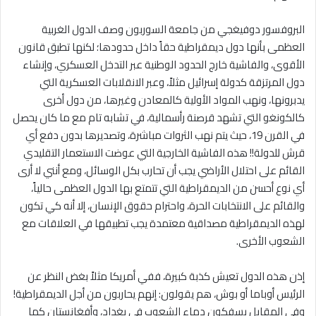
البروفسور دوفيغجي من جامعة السوربون وصف الدول الغربية
العظمى بأنها دول ديمقراطية حقاً داخل حدودها؛ لكنها تطبق قانون
الأقوى، والفاشية خارج الحدود الوطنية عبر التدخل العسكري، وإنشاء
دول المرتزقة كدولة إسرائيل مثلاً، وعبر الانقلابات العسكرية التي
يدبرونها، ونهب المواد الأولية كالمعادن وغيرها، من دول أخرى
كالكونغو التي تشهد قرصنة رأسمالية، في تشابه تام مع ما كان يحصل
في القرن 19، حيث يتم نهب الثروات مباشرة، وتصديرها بدون دفع أي
قرش للدولة!! هذه الفاشية الخارجية التي عوضت الاستعمار التقليدي
القائم على احتلال الأراضي يجب أن تحارب بكل الوسائل، ومع أنني لا أرى
أي نوع أحسن من الديمقراطية التي تتمتع بها الدول العظمى حالياً،
والقائم على الانتخابات الحرة، واحترام حقوق الإنسان، إلا أنه كي تكون
لهذه الديمقراطية مصداقية معتمدة يجب تطبيقها في العلاقات مع
الشعوب الأخرى.
إذن هذه الدول تعيش كذبة كبيرة، ففي أمريكا مثلاً بغض النظر عن
الرئيس أوباما أو بوش، هم يقولون: إنهم يحاربون من أجل الديمقراطية!
وفي المقابل يسفكون دماء الشعوب في بغداد، وأفغانستان كما