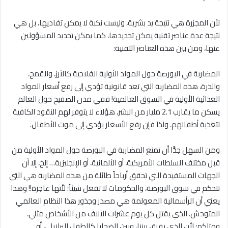
لأن المجزرة هي نتيجة يد بشرية، وليست نكبة لا يمكن تفاديها، بل هي
نتيجة عدة عناصر تقنية يمكن تحديدها، كما يمكن تحديد المسؤولين
عنها، ومن بين هذه العناصر التقنية:
المضاربة في البورصة حول المواد الأولية الفلاحية كالأرز، والقمح،
والذرة، هذه المضاربة التي تعد قانونية تؤدي إلى رفع أسعار المواد
الغذائية الأولية في السوق العالمية! ففي مدن الصفيح حول العالم
يسكن ما يقارب 2.1 مليار من البشر، هؤلاء لا يتوفر لهم النقود الكافية
لتغذية أطفالهم، ولذا فإن رفع الأسعار يؤدي إلى موت الأطفال.
ومن السهل جدًّا أن تمنع المضاربة في البورصة حول المواد الأولية من
قبل مختلف السلطات الأمريكية، أو الألمانية، أو الإنجليزية… إلخ، إلا أن
الجهات المستفيدة التي تحقق أرباحاً طائلة من هذه المضاربة هي التي
تتحكم في سوق البورصة، والحكومات لا تفعل شيئاً؛ لأنها عاجزة!! وهذا
يعني أن الرأسمالية المعولمة هي مصدر وجذور هذا النظام العالمي
المتوحش، الذي يقتل كل يوم عشرات الآلاف من الأشخاص مثلي،
ومثلكم؛ لأن الذي يفرق بيننا، وبين الضحايا كالطفل البرازيلي، أو