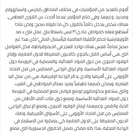
أقوم بالعديد من المؤتمرات في مختلف المناطق كباريس، واستكهولم،
ومدريد، وغيرها، وفي ختام المؤتمر عندما أتحدث عن القوى العظمى،
هنالك شخص يتدخل دائماً بالقول: كل ما تقوله صحيح؛ ولكن ماذا
أستطيع فعله كمواطن عادي؟!! ليس باستطاعتي عمل شيء ضد
الأوليغارشية (حكم الأقلية) العالمية للرأسمال المالي! لكن هذا غير
صحيح تماماً، فليس هناك تواجد للعجز في الديموقراطية، فكل العوامل
التي هي أساس القتل بالجوع، كالديون المفرطة للدول الفقيرة، وإنتاج
الوقود الحيوي من حرق المواد الغذائية، والمضاربة في البورصة حول
المواد الغذائية الأساسية، والإغراق الزراعي الممارَس من قبل الاتحاد
الأوروبي على أفريقيا والذي يدمّر الزراعة الإفريقية، هي من عمل اليد
البشرية، ويمكن كسرها تطبيقياً بتمرد ضمائر المواطنين في الغرب،
والتي ستدفع بحكوماتهم لوضع قوانين تمنع المضاربة في البورصة
حول المواد العذائية الأساسية، وتمنع حرق مئات آلاف الأطنان من
الذرة، والقمح، وغيرهما؛ لإنتاج الوقود الحيوي، وتمنع الإغراق الزراعي
الممارس من قبل الاتحاد الأوروبي على الأسواق الأفريقية، وتفك
الديون المفرطة على الدول الفقيرة كي يتمكنوا من الاستثمار في
الزراعة المحلية، هذا كله ممكن بفضل الحقوق الدستورية التي نتمتع