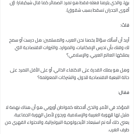
بها، والذي يلزمنا فعله فقط هو تمرد الضمائر كما قال شيكيفارا: (إن
أقوى الجدران تسقط بسبب شقوق).
قلتُ:
أريد أن أسألك سؤالاً يخصنا نحن العرب، والمسلمين: هل درست أو سمح
لك وقتك بأن تدرس الإمكانيات، والموارد، والثروات الاقتصادية التي
يمتلكها العالم العربي، والإسلامي؟
وهل هو يملك القدرة على الاكتفاء الذاتي، أو على الأقل التمرد على
حالة التبعية الاقتصادية للدول، والشركات المعولمة؟
فقال:
المؤكد في الأمر، والذي ألاحظه كمواطن أوروبي هو أن هناك نهضة لا
مثيل لها للهوية العربية والإسلامية، ورجوع لأصل الهوية الجماعية،
يعني ذلك أنه تم استبعاد الأيديولوجية النيولبرالية، والاحتواء القهري من
طرف الغرب.