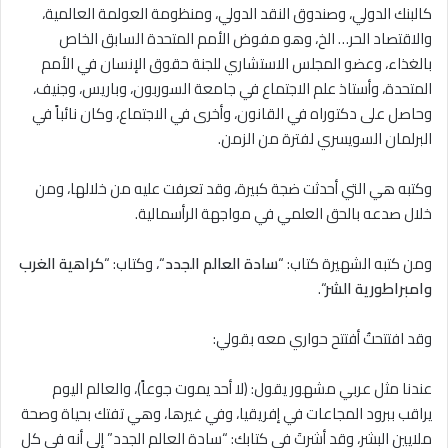
كالبنك الدولي، وصندوق النقد الدولي، ومنظومة العولمة العالمية،
والاقتصاد الحر… الخ، وهو مفوض الأمم المتحدة السابق الخاص
بالغذاء، وعضو المجلس الاستشاري للجنة حقوق الإنسان في الأمم
المتحدة، وأستاذ علم الاجتماع في جامعة السوربون، وباريس، وجنيف،
وحاصل على دكتوراه في القانون، وأخرى في الاجتماع، وكان نائباً في
البرلمان السويسري لفترة من الزمن.
وكتبه هي التي أحدثت ضجة كبيرة، وقد تعرفت عليه من خلالها، ومن
خلال صدعه بالحق العلمي في مواجهة الرأسمالية.
ومن كتبه الشهيرة كتاب: “
سادة العالم الجدد
“، وكتاب: “
كراهية الغرب
وامبراطورية الشر
“.
وقد افتتحتُ أفتتح حواري معه بقولي:
عندنا مثل عربي مشهور يقول: (لا أحد يموت جوعاً)، والعالم اليوم
يراقب ببرود المجاعات في إفريقيا، وفي غيرها، وهي تفتك بحياة وصحة
ملايين البشر، وقد أشرتَ في كتابك: “سادة العالم الجدد” إلى أنه في كل