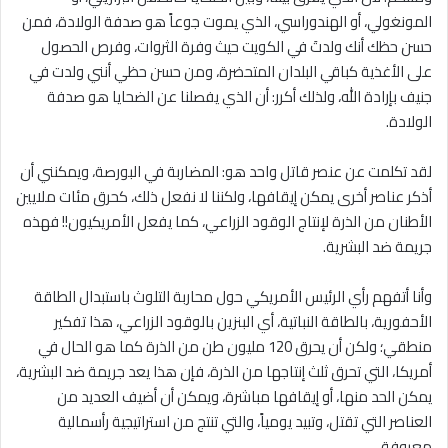
المونغولي، أو الهندوراسي، الذي يموت جوعاً هو صدفة الولادة، فمن
حسن حظك أنك ولدتَ في الكويت حيث وفرة الثروات، وفرص الحصول
على الأغذية كباقي البلدان المتحضرة، ومن حسن حظي أنني ولدت في
جنيف بإرادة الله، ولذلك أكرر: أن الذي يفصلنا عن الضحايا هو صدفة
الولادة.
لقد تكلمت عن عنصر قاتل واحد هو: المضاربة في البورصة، ويمكنني أن
أذكر عناصر أخرى يمكن إيقافها، ولكننا لا نفعل ذلك، كحرق مئات ملايين
الأطنان من الذرة لإنتاج الوقود الزراعي، كما يفعل الأمريكيون!! فهذه
جريمة ضد البشرية.
وأنا أتفهم رأي الرئيس الأمريكي حول محاربة التلوث باستبدال الطاقة
الأحفورية، بالطاقة النباتية، أي البنزين بالوقود الزراعي، هذا تفكير
منطقي؛ ولكن أن يحرق 120 مليون طن من الذرة كما هو الحال في
أمريكا، التي تحرق ثلث إنتاجها من الذرة، فإن هذا يعد جريمة ضد البشرية،
يمكن الحد منها، أو إيقافها مباشرة، ويمكن أن أضيف العديد من
العناصر التي تقتل، وتبيد يومياً، والتي تنتج من استراتيجية رأسمالية
معروفة.