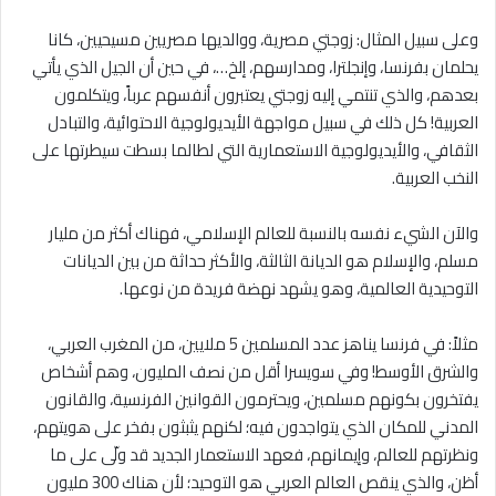
وعلى سبيل المثال: زوجتي مصرية، ووالديها مصريين مسيحيين، كانا
يحلمان بفرنسا، وإنجلترا، ومدارسهم، إلخ…، في حين أن الجيل الذي يأتي
بعدهم، والذي تنتمي إليه زوجتي يعتبرون أنفسهم عرباً، ويتكلمون
العربية! كل ذلك في سبيل مواجهة الأيديولوجية الاحتوائية، والتبادل
الثقافي، والأيديولوجية الاستعمارية التي لطالما بسطت سيطرتها على
النخب العربية.
والآن الشيء نفسه بالنسبة للعالم الإسلامي، فهناك أكثر من مليار
مسلم، والإسلام هو الديانة الثالثة، والأكثر حداثة من بين الديانات
التوحيدية العالمية، وهو يشهد نهضة فريدة من نوعها.
مثلاً: في فرنسا يناهز عدد المسلمين 5 ملايين، من المغرب العربي،
والشرق الأوسط! وفي سويسرا أقل من نصف المليون، وهم أشخاص
يفتخرون بكونهم مسلمين، ويحترمون القوانين الفرنسية، والقانون
المدني للمكان الذي يتواجدون فيه؛ لكنهم يثبثون بفخر على هويتهم،
ونظرتهم للعالم، وإيمانهم، فعهد الاستعمار الجديد قد ولّى على ما
أظن، والذي ينقص العالم العربي هو التوحيد؛ لأن هناك 300 مليون