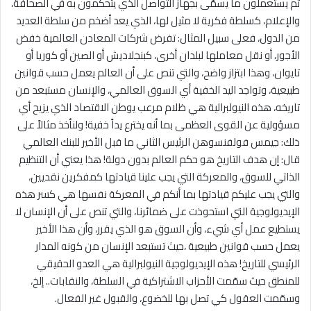
ثم يستعملون ما يسمّى بجهاز التواصل الذي يتحكمون به في الصحافة،
والإعلام، كسلطة فكرية لا مثيل لها، الذي يعد أضخم من سلطة العديد
من الدول، فعلى سبيل المثال: تفرض شركات المعادن العالمية خفض
الأجور، أو نقل معاملها لبلدان أخرى، كبنجلاديش أو الصين أو كوريا أو
تايوان، وهذا ابتزاز واضح، والتي تنص على أن العالم يعمل حسب قوانين
طبيعية، وتواجد اليد الخفية أي السوق العالمي، والإنسان مستبعد من
تاريخه، هذه النيولبرالية هي ظلام مرعب يوطن الاقتصاد الذي يزيح أي
مسؤولية عن القوى العظمى بما أنه يخترع يداً خفية! ولنأخذ مثالاً على
ذلك: جيمس فولفنسوهن الرئيس الثاني ما قبل الأخير للبنك العالمي
قال: إن هدف التاريخ هو حكم العالم بدون دولة! هذا يعني أن التنظيم
الذاتي للسوق، والمعركة التي يجب علينا قيادتها كمفكرين نقديين،
والتي يجب عليكم قيادتها بما أنكم في المعركة نفسها هي كسر هذه
الإيديولوجية التي استحوذت على ضمائرنا، والتي تنص على أن الإنسان لا
يستطيع عمل أي شيء، وأن السوق هو الذي يقرر، وأن هذا الأخير
يعمل حسب قوانين طبيعية ،حيث تستبعد الإنسان من كونه المدار
الرئيسي للتاريخ! هذه الإيديولوجية النيولبرالية هي العدو الحقيقي
للمنطق حيث سمّمت الأحزاب الاشتراكية في السلطة، والنقابات.. إلخ،
وسمّمت العقول كي تصل بها للخضوع، والقبول غير الفعال.