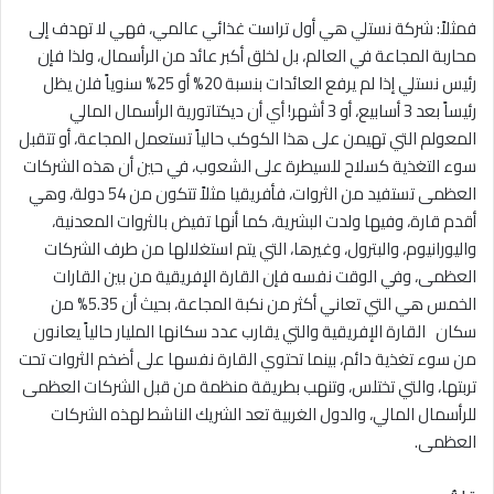
فمثلاً: شركة نستلي هي أول تراست غذائي عالمي، فهي لا تهدف إلى
محاربة المجاعة في العالم، بل لخلق أكبر عائد من الرأسمال، ولذا فإن
رئيس نستلي إذا لم يرفع العائدات بنسبة 20% أو 25% سنوياً فلن يظل
رئيساً بعد 3 أسابيع، أو 3 أشهر! أي أن ديكتاتورية الرأسمال المالي
المعولم التي تهيمن على هذا الكوكب حالياً تستعمل المجاعة، أو تتقبل
سوء التغذية كسلاح للسيطرة على الشعوب، في حين أن هذه الشركات
العظمى تستفيد من الثروات، فأفريقيا مثلاً تتكون من 54 دولة، وهي
أقدم قارة، وفيها ولدت البشرية، كما أنها تفيض بالثروات المعدنية،
واليورانيوم، والبترول، وغيرها، التي يتم استغلالها من طرف الشركات
العظمى، وفي الوقت نفسه فإن القارة الإفريقية من بين القارات
الخمس هي التي تعاني أكثر من نكبة المجاعة، بحيث أن 5.35% من
سكان القارة الإفريقية والتي يقارب عدد سكانها المليار حالياً يعانون
من سوء تغذية دائم، بينما تحتوي القارة نفسها على أضخم الثروات تحت
تربتها، والتي تختلس، وتنهب بطريقة منظمة من قبل الشركات العظمى
للرأسمال المالي، والدول الغربية تعد الشريك الناشط لهذه الشركات
العظمى.