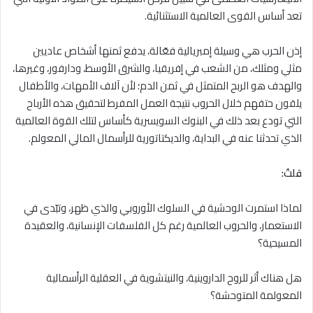
تعد أساس القوى العالمية الاستثنائية.
إذن الحرب هي وسيلة إمبريالية فعّالة، يدفع ثمنها أشخاص عاديين
مثلي ومثلك، من الشعب في إفريقيا، والشرق الأوسط، ودارفور، وغيرها،
والهدف هو الربح المتمثل في ثمن الدم؛ لأن آلاف الأمهات، والأطفال
يلقون حتفهم خلال الحروب نتيجة العمل المفرط لتحقيق هذه الأرباح
التي تودع بعد ذلك في البنوك السويسرية كأساس لتلك القوة العالمية
الذي تحدثنا عنه في البداية، والديكتاتورية للرأسمال المالي المعولم.
قلتُ:
لماذا استمرت الوحشية في السلوك الأوروبي والذي ظهر، وتبّدى في
الاستعمار، والحروب العالمية رغم كل الفلسفات الإنسانية، والعقيدة
المسيحية؟
هل هناك أثر للروح الداروينية، والنيتشوية في العقلية الرأسمالية
المعولمة المتوحشة؟