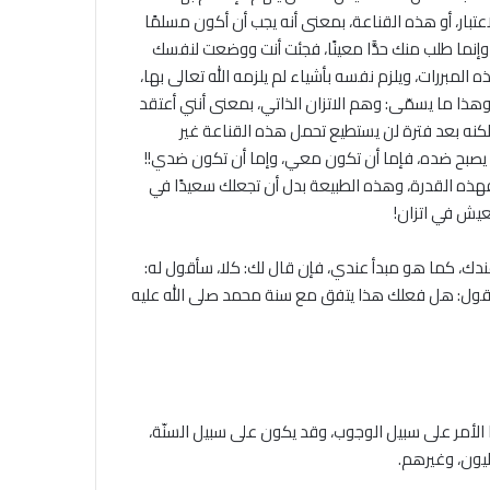
تبار، أو هذه القناعة، بمعنى أنه يجب أن أكون مسلمًا
 وإنما طلب منك حدًّا معينًا، فجئت أنت ووضعت لنفسك
 المبررات، ويلزم نفسه بأشياء لم يلزمه الله تعالى بها،
وهذا ما يسمّى: وهم الاتزان الذاتي، بمعنى أنني أعتقد
 لكنه بعد فترة لن يستطيع تحمل هذه القناعة غير
ته يصبح ضده، فإما أن تكون معي، وإما أن تكون ضدي!!
ذه القدرة، وهذه الطبيعة بدل أن تجعلك سعيدًا في
عيش في اتزان!
 عندك، كما هو مبدأ عندي، فإن قال لك: كلا، سأقول له:
فأقول: هل فعلك هذا يتفق مع سنة محمد صلى الله عليه
لأمر على سبيل الوجوب، وقد يكون على سبيل السنّة،
يون، وغيرهم.