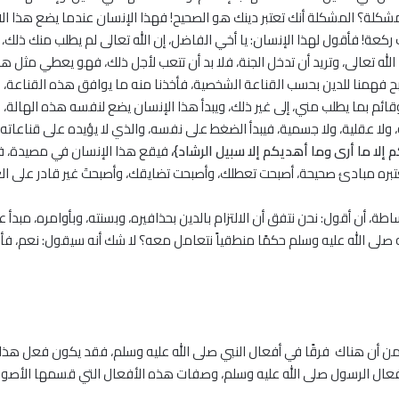
شكلة؟ المشكلة أنك تعتبر دينك هو الصحيح! فهذا الإنسان عندما يضع هذا الاع
 ركعة! فأقول لهذا الإنسان: يا أخي الفاضل، إن الله تعالى لم يطلب منك ذلك،
د الله تعالى، وتريد أن تدخل الجنة، فلا بد أن تتعب لأجل ذلك، فهو يعطي مثل هذه
صبح فهمنا للدين بحسب القناعة الشخصية، فأخذنا منه ما يوافق هذه القناعة، 
قائم بما يطلب مني، إلى غير ذلك، ويبدأ هذا الإنسان يضع لنفسه هذه الهالة،
، ولا عقلية، ولا جسمية، فيبدأ الضغط على نفسه، والذي لا يؤيده على قناعا
م إلا ما أرى وما أهديكم إلا سبيل الرشاد}،
فيقع هذا الإنسان في مصيدة، فه
عتبره مبادئ صحيحة، أصبحت تعطلك، وأصبحت تضايقك، وأصبحتَ غير قادر على ال
طة، أن أقول: نحن نتفق أن الالتزام بالدين بحذافيره، وبسنته، وبأوامره، مبدأ
 صلى الله عليه وسلم حكمًا منطقياً نتعامل معه؟ لا شك أنه سيقول: نعم، 
ن أن هناك فرقًا في أفعال النبي صلى الله عليه وسلم، فقد يكون فعل هذا ا
فعال الرسول صلى الله عليه وسلم، وصفات هذه الأفعال التي قسمها الأصول