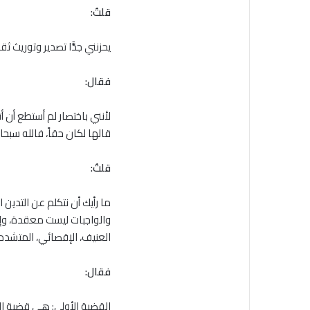
قلتُ:
يحزنني جدًّا تصدير وتوريث ث
فقال:
لأنني باختصار لم أستطع أن أ
قالها لكان حقاً، فالله سبحا
قلتُ:
ما رأيك أن نتكلم عن التدين 
والواجبات ليست معقدة، وإنم
العنيف، الإقصائي، المتشدد، 
فقال:
القضية الأولى: هي قضية الخ