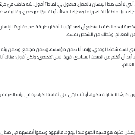
نني لا أحب هذا الإنسان بالفعل، فتقول لي: لماذا؟ أقول: لأنه خاطب فيّ جز
طيك سببًا منطقيًّا لذلك، وإنما يعطيك انفعالًا، أو تفسيرًا غير صحيح، وغالبية هذ
خصية ليعلمنا كيف نستطيع أن نعيد ترتيب الأفكار بطريقة صحيحة لهذا الإنس
ا من المعالج، وكذلك من الشخص نفسه.
نني لست شخصًا لوحدي، وإنما أنا ضمن مؤسسة، وضمن مجتمع، وضمن بيئة موجود
 لا أريد أن أتكلم عن المبحث السياسي، فهذا ليس تخصصي؛ ولكن أقول: هناك أ
عالم.
 كارهًا لاعتبارات فكرية، أو لأنه تربّى على ثقافة الكراهية في بيئته الضيقة و
يمكن ذكره هو قضية الجيتو عند اليهود، فاليهود وضعوا أنفسهم في مكان