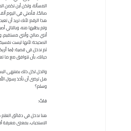
المسألة، ولكن أين تكمن الم
صالحًا، فأصلي في اليوم ألف
هذا الرقم؛ لأنك تريد أن تعب
ولم يطلبها منه، وبالتالي أ
أنني صالح، وأنني مستقيم، و
الصحيحة؛ لأنها ليست نفسية
ثم ندخل في قضية:
{ما أريك
حياتك، بأن تتوافق مع ما ت
والحل لكل ذلك بمنتهى البسا
هل ترضى أن نأخذ رسول الله
وسلم؟
قلتُ:
هنا ندخل في دقائق العلم م
الاستحباب، بمعنى معرفة أ