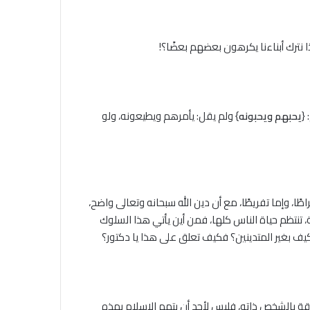
ذا نترك أبناءنا يكرهون بعضهم بعضًا؟!
{
يحبهم ويحبونه
} ولم يقل: يأمرهم ويطيعونه، ولو
طًا، وإما تفريطًا، مع أن دين الله سبحانه وتعالى واضح،
 تنتظم حياة الناس كلها، فمن أين يأتي هذا السلوك
 فكيف بغير المتدينين؟ فكيف تعلق على هذا يا دكتور؟
لاقة بالشخص ذاته، فليس لأحد أن يتهم الإسلام بهذه