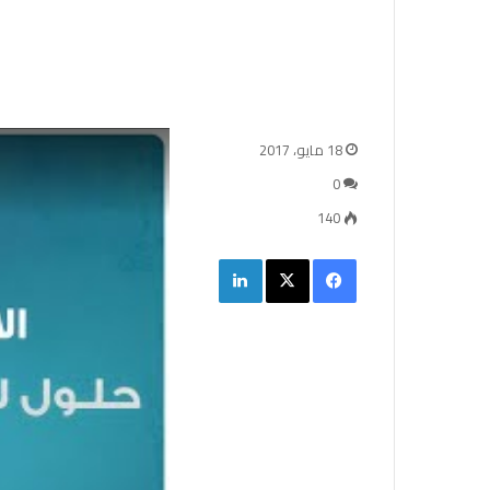
18 مايو، 2017
0
140
فيسبوك
‫X
لينكدإن