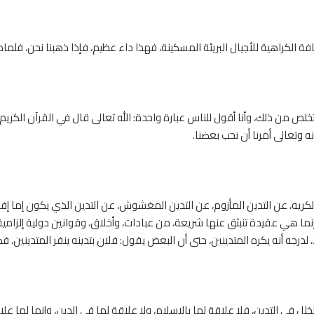
قافة الكراهية للأجيال البريئة المسكينة، فهذا داء عظيم، فإذا ذهبنا نحن، فلما
تخلص من ذلك، وأنا أقول للناس عبارة واحدة: الله تعالى قال في القرآن الكريم: 
نه وتعالى أمرنا أن نحب بعضنا.
الكريه، عن التدين المأزوم، عن التدين المغشوش، عن التدين الذي يكون إما إفرا
ا هي عقيدة تنبثق عنها شريعة، من عبادات، وأخلاق، وقوانين دولية إلزامية،
لدرجه أنه يكره المتدينين، حتى أن البعض يقول: فلان بتدينه ينفر المتدينين،
لل في التدين، فلا علاقة لها بالإسلام، ولا علاقة لها في الدين، وإنما لها ع