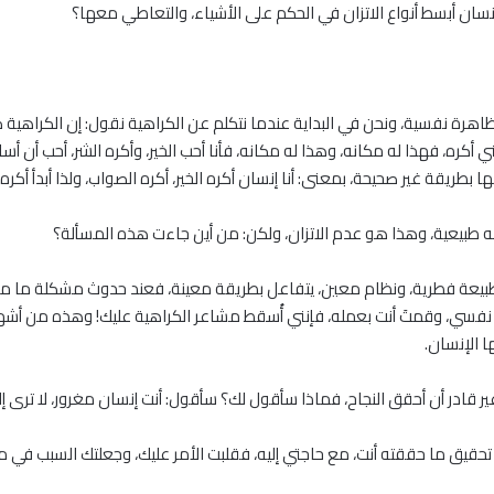
نسان أبسط أنواع الاتزان في الحكم على الأشياء، والتعاطي معها؟
 ظاهرة نفسية، ونحن في البداية عندما نتكلم عن الكراهية نقول: إن الكراه
ي أكره، فهذا له مكانه، وهذا له مكانه، فأنا أحب الخير، وأكره الشر، أحب أن
 بطريقة غير صحيحة، بمعنى: أنا إنسان أكره الخير، أكره الصواب، ولذا أبدأ أكره 
 طبيعية، وهذا هو عدم الاتزان، ولكن: من أين جاءت هذه المسألة؟
عة فطرية، ونظام معين، يتفاعل بطريقة معينة، فعند حدوث مشكلة ما معي
فسي، وقمتَ أنت بعمله، فإنني أُسقط مشاعر الكراهية عليك! وهذه من أشهر 
ا الإنسان.
ا غير قادر أن أحقق النجاح، فماذا سأقول لك؟ سأقول: أنت إنسان مغرور، لا ترى إل
 تحقيق ما حققته أنت، مع حاجتي إليه، فقلبت الأمر عليك، وجعلتك السبب في