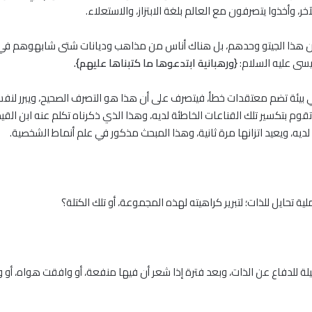
ر، وأخذوا يتصرفون مع العالم بلغة الابتزاز، والاستعلاء.
 هذا الجيتو وحدهم، بل هناك أناس من مذاهب وديانات شتى شابهوهم في ذل
يسى عليه السلام:
{ورهبانية ابتدعوها ما كتبناها عليهم}.
بيئة تضم معتقدات خطأ، فيتصرف على أن هذا هو التصرف الصحيح، ويبرر لنفسه
وم بتكسير تلك القناعات الخاطئة لديه، وهذا الذي ذكرناه تكلم عنه ابن القيم من
لديه، ويعيد اتزانها مرة ثانية، وهذا المبحث مذكور في علم أنماط الشخصية.
ة تحايل للذات؛ لتبرير كراهيته لهذه المجموعة، أو تلك الكتلة؟
يلة للدفاع عن الذات، وبعد فترة إذا شعر أن فيها منفعة، أو وافقت هواه، أو 