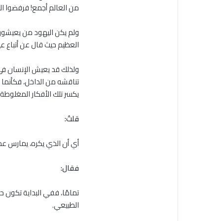
من العالم أجمع! فرفضوا الآخ
ولم يكن اليهود من يعيشون
العظيم حيث قال عن أتباع ع
ولذلك قد يعيش الإنسان في 
تناقشه من الداخل، فكأنما تق
يكسر تلك الأفكار المغلوطة 
قلتُ:
أي أن الذي يكره، يمارس عملي
فقال:
تمامًا، ففي البداية تكون ح
الطبيعي.