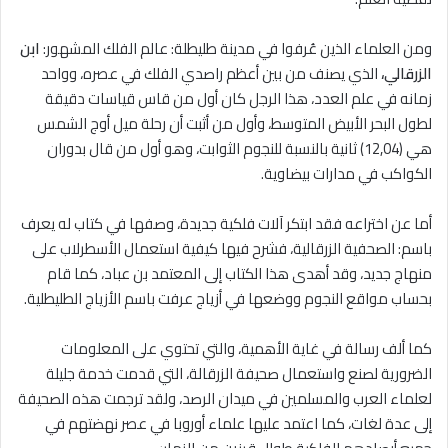
ومن العلماء الذين عُرفوا في مدينة طليطلة: عالم الفلك المشهور:
ابن
الزرقالي،
الذي يصنف من بين أعظم راصدي الفلك في عصره، وواحد
زمانه في علم العدد، هذا الرجل كان أول من قاس قياسات دقيقة
لطول البحر الأبيض المتوسط، وأول من أثبت أن رحلة ميل أوج الشمس
هي (12,04) ثانية بالنسبة للنجوم الثوابت، وهو أول من قال بدوران
الكواكب في مدارات بيضاوية.
أما عن اختراعه فقد ابتكر آلات فلكية جديدة، وصفها في كتاب له يعرف
باسم: الصحفية الزرقالية، فشرح فيها كيفية استعمال الأسطرلاب على
منهاج جديد، وقد أهدى هذا الكتاب إلى المعتمد بن عباد، كما قام
بحساب مواقع النجوم ووضعها في أزياج عرفت باسم الأزياج الطليطلية.
كما ألف رسالة في غاية الأهمية، والتي تحتوي على المعلومات
الضرورية لصنع واستعمال صحيفة الزرقالة، التي قدمت خدمة جليلة
لعلماء العرب والمسلمين في ميدان الرصد، ولقد ترجمت هذه الصحيفة
إلى عدة لغات، كما اعتمد عليها علماء أوروبا في عصر نهضتهم في