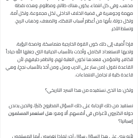
مذهب، وفي كل انتماء، يكون هناك ظالم، ومظلوم، وهذه نقطة
مهمة وجوهرية في قضية الخلاف الداخلي لكل مجموعة، ولكل أمة،
ولكل دولة، بأنها من أعظم أسباب التفكك، والضعف، وذهاب الريح،
وتسلط الآخر.
فإذا أُضيف إلى ذلك كون القوة الخارجية متماسكة، واضحة الرؤية،
ولديها الاستعداد الكامل، وأخذت بالأسباب الحياتية التي جعلها الله حياداً
للكافر، والمؤمن، فعندها تكون الغلبة لهم، والظفر حليفهم، لأن
القاعدة تقول: (من سار على الدرب وصل، ومن أخذ بالأسباب نجح)، وهي
قاعدة كلية لا تجامل الانتماءات.
ولكن: ما الذي نستفيده من هذا السرد التاريخي؟
نستفيد من ذلك الإجابة على ذلك السؤال المطروح كثيرًا، والذين يدندن
حوله الكثيرون لأغراض في أنفسهم، ألا وهو:
هل استعمر المسلمون
إسبانيا
؟
لأنه ينبي على هذا السؤال سؤال آخر: لماذا تغضبون أيها المسلمون