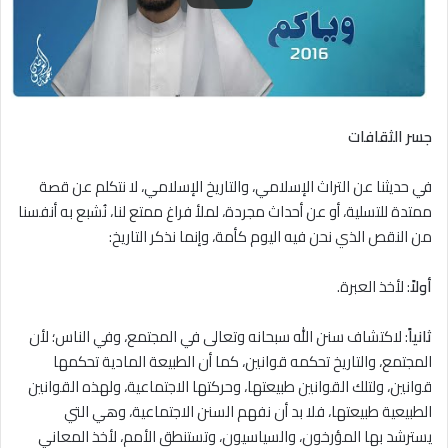
جسر الثقافات
في حديثنا عن التراث الإسلامي، والتاريخ الإسلامي، لا نتكلم عن قصة
ممتدة للتسلية، أو عن أحداث مجردة، لملأ فراغ ممتع لنا، نُشبع به أنفسنا
من النقص الذي نحن فيه اليوم كأمة، وإنما نذكر التاريخ:
أولاً
: لأخذ العبرة.
ثانياً
: لاكتشاف سنن الله سبحانه وتعالى في المجتمع، وفي الناس؛ لأن
المجتمع، والتاريخ تحكمه قوانين، كما أن الطبيعة المادية تحكمها
قوانين، ولتلك القوانين طبيعتها، وحركتها الاجتماعية، ولهذه القوانين
الطبيعية طبيعتها، فلا بد أن نفهم السنن الاجتماعية، وهي التي
يسترشد بها المؤرخون، والسياسيون، وتستنطق الأمم، لأخذ المعاني