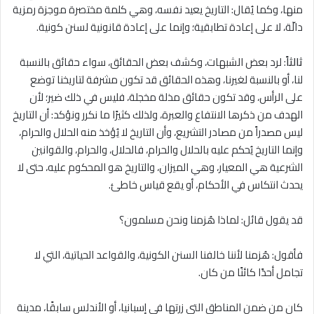
منها، وكما يُقال: التاريخ يعيد نفسه، وهي كلمة مختصرة موجزة رمزية
دالّة، لا على إعادة تطابقية؛ وإنما على إعادة قانونية لسنن كونية.
ثالثاً
: لرد بعض الشبهات، وكشف بعض الحقائق، سواء حقائق بالنسبة
لنا، أو بالنسبة لغيرنا، وهذه الحقائق قد تكون مشرفة لتاريخنا توضع
على الرأس، وقد تكون حقائق مذلة مخجلة، فليس في ذلك ضير؛ لأن
الهدف من ذكرها الانتفاع والعبرة، ولذلك كثيرًا ما نكرر ونؤكد: أن التاريخ
ليس مصدراً من مصادر التشريع، وأن التاريخ لا يُؤخذ منه الحلال والحرام،
وإنما التاريخ يُحكم عليه بالحلال والحرام، فالحلال، والحرام، والقوانين
الشرعية هي المعيار، وهي الميزان، والتاريخ هو المحكوم عليه، حتى لا
يحدث انتكاس في الأحكام، أو يقع قياس خاطئ.
قد يقول قائل: لماذا هُزمنا ونحن مسلمون؟
فأقول: هُزمنا لأننا خالفنا السنن الكونية، والقواعد الحياتية، التي لا
تجامل أحدًا كائنًا من كان.
كان من ضمن المناطق التي زرتها في إسبانيا، أو الأندلس سابقًا، مدينة