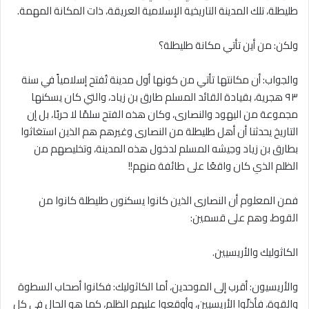
طليطلة، تلك المدينة التاريخية الإسلامية العريقة، ذات المكانة المهمة.
ولكن: من أين تأتي مكانة طليطلة؟
والجواب: أن مكانتها تأتي من كونها أول مدينة تُفتح إسلامياً في سنة
٩٣ هجرية، بقيادة القائد المسلم طارق بن زياد، والتي كان يسكنها
مجموعة من اليهود والنصارى، وكان هذه الفتح سلمًا لا حربًا، بل إن
التاريخ يحدثنا أن أهل طليطلة من النصارى وغيرهم هم الذين استغاثوا
بطارق بن زياد وجيشه المسلم لدخول هذه المدينة، وتخليصهم من
الظلم الذي كان واقعًا على طائفة منهم!!
فمن المعلوم أن النصارى الذين كانوا يسكنون طليطلة كانوا من
القوط، وهم على قسمين:
الكاثوليك والأريسيين.
والأريسيون: أقرب إلى الموحدين، أما الكاثوليك: فكانوا أصحاب السطوة
والقوة، فأذلّوا الأريسيين، وأوقعوا عليهم الظلم، كما هو الحال في كل