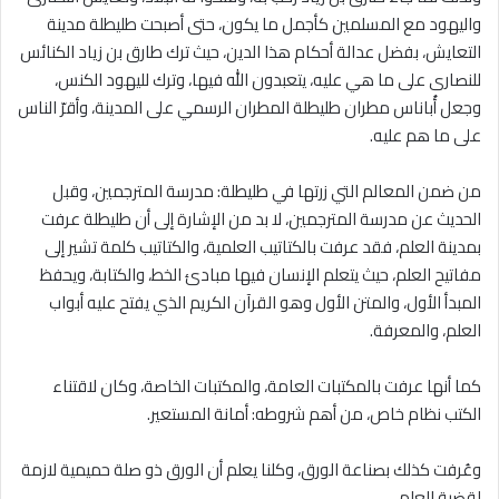
واليهود مع المسلمين كأجمل ما يكون، حتى أصبحت طليطلة مدينة
التعايش، بفضل عدالة أحكام هذا الدين، حيث ترك طارق بن زياد الكنائس
للنصارى على ما هي عليه، يتعبدون الله فيها، وترك لليهود الكنس،
وجعل أُباناس مطران طليطلة المطران الرسمي على المدينة، وأقرّ الناس
على ما هم عليه.
من ضمن المعالم التي زرتها في طليطلة: مدرسة المترجمين، وقبل
الحديث عن مدرسة المترجمين، لا بد من الإشارة إلى أن طليطلة عرفت
بمدينة العلم، فقد عرفت بالكتاتيب العلمية، والكتاتيب كلمة تشير إلى
مفاتيح العلم، حيث يتعلم الإنسان فيها مبادئ الخط، والكتابة، ويحفظ
المبدأ الأول، والمتن الأول وهو القرآن الكريم الذي يفتح عليه أبواب
العلم، والمعرفة.
كما أنها عرفت بالمكتبات العامة، والمكتبات الخاصة، وكان لاقتناء
الكتب نظام خاص، من أهم شروطه: أمانة المستعير.
وعُرفت كذلك بصناعة الورق، وكلنا يعلم أن الورق ذو صلة حميمية لازمة
لقضية العلم.