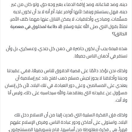
دينه، وضد قناعاته، وضد إراقة الدماء بغير وجه حق، ولو كان من غير
دينه، فهل يستسلم وينفذ؛ لأنها أوامر عليا، أم أنه لا بد أن تكون لديه
مسلَّمات، ومبادئ، وأخلاقيات، لا يمكن التنازل عنها مهما كلف الأمر،
تمثلاً بقول النبي صلى الله عليه وسلم:
(لا طاعة لمخلوق في معصية
الخالق)؟
هذه قيمة يجب أن تكون حاضرة في ذهن كل جندي، وعسكري، بل وأن
تستقر في أذهان الناس جميعًا.
ولذلك نحن نؤكد دائمًا على قضية الحقوق للناس جميعًا، ففي عقيدتنا
وديننا وأخلاقنا لا يجوز لجيش مسلم ذهب لفتح بلاد غير إسلامية أن
يعتدي على المسالمين، وعلى دور العبادة، في تلك البلاد، لأن كل إنسان
مسؤول عن عقيدته التي يعتقدها، والله سيحاسبه على ذلك، وليس أنا
ولا أنت.
ولذلك فإن الفكرة السلبية التي صُدرت إلينا من أن الاسلام دخل تلك
البلاد، واستولى على أماكن ودور عبادة الناس، وفرض الإسلام عليهم
قهراً، هي فكرة مغلوطة من أساسها، قام بتسويقها المستشرقون،