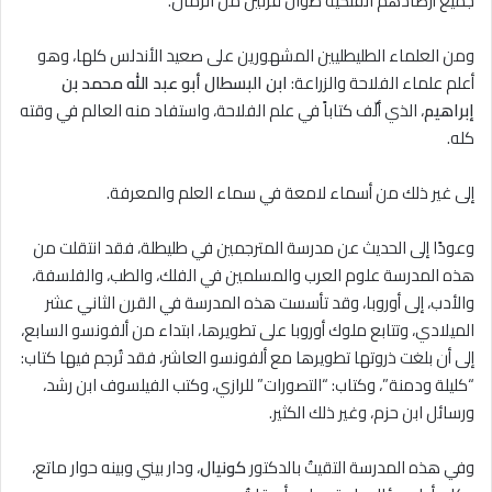
جميع أرصادهم الفلكية طوال قرنين من الزمان.
ومن العلماء الطليطليين المشهورين على صعيد الأندلس كلها، وهو
أعلم علماء الفلاحة والزراعة:
ابن البسطال أبو عبد الله محمد بن
إبراهيم
، الذي ألّف كتاباً في علم الفلاحة، واستفاد منه العالم في وقته
كله.
إلى غير ذلك من أسماء لامعة في سماء العلم والمعرفة.
وعودًا إلى الحديث عن مدرسة المترجمين في طليطلة، فقد انتقلت من
هذه المدرسة علوم العرب والمسلمين في الفلك، والطب، والفلسفة،
والأدب، إلى أوروبا، وقد تأسست هذه المدرسة في القرن الثاني عشر
الميلادي، وتتابع ملوك أوروبا على تطويرها، ابتداء من ألفونسو السابع،
إلى أن بلغت ذروتها تطويرها مع ألفونسو العاشر، فقد تُرجم فيها كتاب:
“كليلة ودمنة”، وكتاب: “التصورات” للرازي، وكتب الفيلسوف ابن رشد،
ورسائل ابن حزم، وغير ذلك الكثير.
وفي هذه المدرسة التقيتُ بالدكتور
كونيال
، ودار بيني وبينه حوار ماتع،