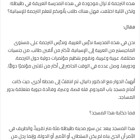
هذه الترجمة لا تزال موجودة في هذه المدرسة العريقة في طليطلة؛
ولكن الآلية اختلفت، فهل هناك طلاب يأتونكم لتعلم الترجمة للإسبانية؟
فقال:
نحن في هذه المدرسة ندرِّس العربية، وندرِّس الترجمة على مستوى
الماجيستير من العربية إلى الإسبانية، لأكثر من ألفين طالب، من جنسيات
مختلفة، عربية وغربية، ونقوم بتنظيم مؤتمرات دولية حول الترجمة،
ودورها، وصل عدده في الوقت الحاضر إلى أكثر من ثلاثين مؤتمرًا دوليًّا.
أنهيتُ الحوار مع الدكتور دانيال، ثم انتقلتُ إلى محطة أخرى، حيث كانت
أمام مسجد باب المردوم، فله قصة، وعبرة، وفائدة حيوية متعلقة بدور
المساجد.
فما حكاية هذا المسجد؟
هذا المسجد يبعد عن سور مدينة طليطلة مئة متر تقريباً، والطريف في
الأمر أن الذي بناه لم يكن السلطان، أو الأمير، أو الدولة، وإنما رجل من