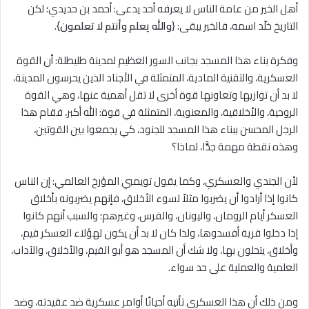
أهل الخير من عامة الناس لا يعرفه أحد يدعى: أحمد بن حديدي؛ لكن
التاريخ خلّد اسمه، فالخير يبقى: {
والله يعلم وأنتم لا تعلمون
}.
وفكرة بناء هذا المسجد بجانب السور العظيم لمدينة طليطلة: أن القوة
العسكرية، والتقنية المادية، المتمثلة في الأجناد الذين يحرسون المدينة،
لا بد أن توازيها وتعاونها قوة أخرى لا تقل أهمية عنها، وهي القوة
الروحية، والأخلاقية، والمعنوية، المتمثلة في قوة: الله أكبر، فقام هذا
الرجل المحسن ببناء هذا المسجد للجنود، كي يجمعوا بين القوتين،
وهذه نقطة مهمة جدًّا، لماذا؟
لأن الجندي والعسكري، وكما يقول تويمبي المؤرخ العالمي: إن الناس
كانوا إذا أرادوا أن يضربوا مثلاً لسوء الأخلاق، فإنهم يضربونه بأخلاق
العسكر أيام الرومان، واليونان، والفرس، وغيرهم؛ والسبب أنهم كانوا
إذا دخلوا قرية أفسدوها، ولذا كان لا بد أن يكون لهؤلاء العسكر قيم،
وأخلاق، يتحلون بها، ولا شك أن المسجد هو أبو القيم، والأخلاق، والآداب،
العلمية والعملية على حد سواء.
ومن ذلك أن هذا العسكري تأتيه أحيانًا أوامر عسكرية ضد عقيدته، وضد