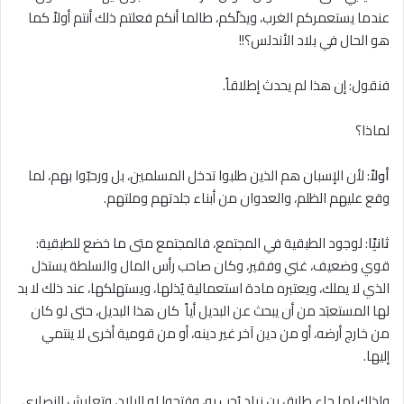
عندما يستعمركم الغرب، ويذلّكم، طالما أنكم فعلتم ذلك أنتم أولاً كما
هو الحال في بلاد الأندلس؟!!
فنقول: إن هذا لم يحدث إطلاقاً.
لماذا؟
أولاً
: لأن الإسبان هم الذين طلبوا تدخل المسلمين، بل ورحبّوا بهم، لما
وقع عليهم الظلم، والعدوان من أبناء جلدتهم وملتهم.
ثانيًا
: لوجود الطبقية في المجتمع، فالمجتمع متى ما خضع للطبقية:
قوي وضعيف، غني وفقير، وكان صاحب رأس المال والسلطة يستذل
الذي لا يملك، ويعتبره مادة استعمالية يُذلها، ويستهلكها، عند ذلك لا بد
لها المستعبَد من أن يبحث عن البديل أياً كان هذا البديل، حتى لو كان
من خارج أرضه، أو من دين آخر غير دينه، أو من قومية أخرى لا ينتمي
إليها.
ولذلك لما جاء طارق بن زياد رُحب به، وفتحوا له البلاد، وتعايش النصارى