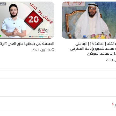
اسأل ولا تخف | الحلقة 14 | الرد على
الصدفة هل يمكنها خلق العين ؟!ج3
 محمد شحرور بإباحة الفطر في
14 أبريل، 2021
 |د. محمد العوضي
ـ
*