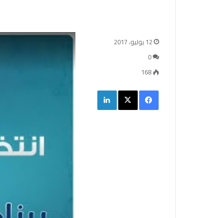
12 يوليو، 2017
0
168
فيسبوك
‫X
لينكدإن