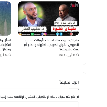
فنجان قهوة – الحلقة ١- تأويلات شحرور
لنصوص ‫القرآن الكريم‬… اجتهاد وإبداع أم
افتراءات
عبث وتحريف؟
رمضان…!
14 أبريل، 2021
14 أبريل، 2021
اترك تعليقاً
لن يتم نشر عنوان بريدك الإلكتروني.
الحقول الإلزامية مشار إليها ب
ا