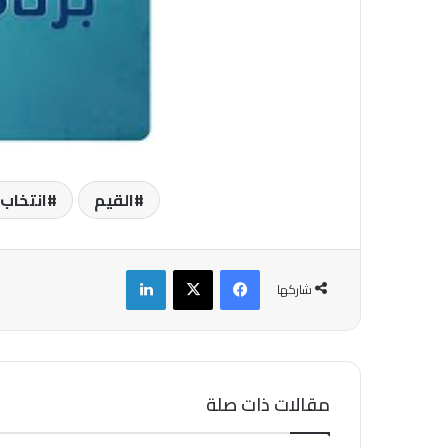
القيم
انتخاب
فيسبوك
‫X
لينكدإن
شاركها
مقالات ذات صلة