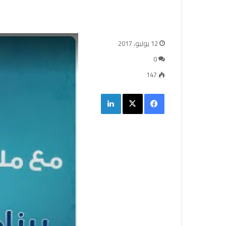
12 يوليو، 2017
0
147
فيسبوك
‫X
لينكدإن