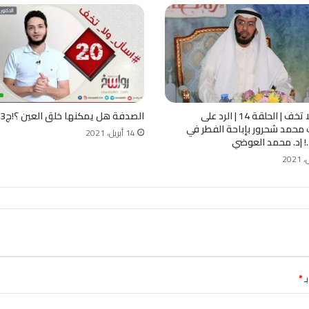
اسأل ولا تخف | الحلقة 14 | الرد على
الصدفة هل يمكنها خلق العين ؟!ج3
 محمد شحرور بإباحة الفطر في
14 أبريل، 2021
 |د. محمد العوضي
ـ
*