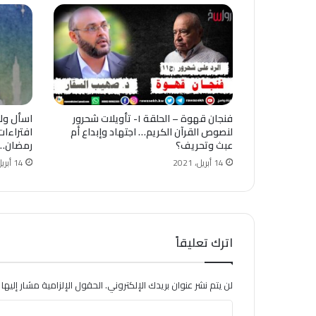
فنجان قهوة – الحلقة ١- تأويلات شحرور
لنصوص ‫القرآن الكريم‬… اجتهاد وإبداع أم
افتراءات
عبث وتحريف؟
رمضان…!
14 أبريل، 2021
14 أبريل، 2021
اترك تعليقاً
لن يتم نشر عنوان بريدك الإلكتروني.
الحقول الإلزامية مشار إليها ب
ا