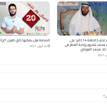
اسأل ولا تخف | الحلقة 14 | الرد على
الصدفة هل يمكنها خلق العين ؟!ج3
 محمد شحرور بإباحة الفطر في
14 أبريل، 2021
 |د. محمد العوضي
ـ
*