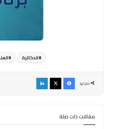
الدكاترة
العل
فيسبوك
‫X
لينكدإن
شاركها
مقالات ذات صلة