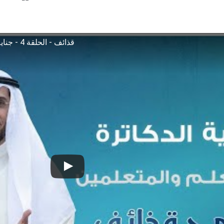
قذائف - الحلقة 4 - جناية الدكاترة على العلم والمتعلمين - د. محمد العوضي