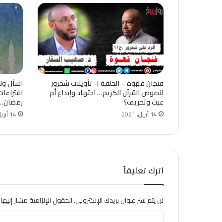
فنجان قهوة – الحلقة ١- تأويلات شحرور
لنصوص ‫القرآن الكريم‬… اجتهاد وإبداع أم
افتراءات
عبث وتحريف؟
رمضان…!
14 أبريل، 2021
14 أبريل، 2021
اترك تعليقاً
لن يتم نشر عنوان بريدك الإلكتروني.
الحقول الإلزامية مشار إليها ب
ا