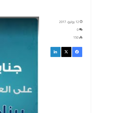
12 يوليو، 2017
0
150
فيسبوك
‫X
لينكدإن