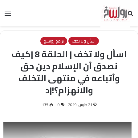
بحث عن
الق
اسأل ولا تخف
برامج رواسخ
اسأل ولا تخف | الحلقة 8 |كيف
نصدق أن الإسلام دين حق
وأتباعه في منتهى التخلف
والانهزام؟!|د
21 مارس، 2019
0
135