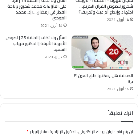
فنجان قهوة – الحلقة ١- تأويلات
اسأل ولا تخف | الحلقة 14 | الرد
شحرور لنصوص ‫القرآن الكريم‬…
على افتراءات محمد شحرور بإباحة
اجتهاد وإبداع أم عبث وتحريف؟
الفطر في رمضان…! |د. محمد
العوضي
14 أبريل، 2021
14 أبريل، 2021
اسأل ولا تخف | الحلقة 25 | لصوص
الأجوبة الأنيقة | الدكتور مهاب
السعيد
7 يناير، 2020
الصدفة هل يمكنها خلق العين ؟!
ج3
14 أبريل، 2021
اترك تعليقاً
لن يتم نشر عنوان بريدك الإلكتروني.
الحقول الإلزامية مشار إليها بـ
*