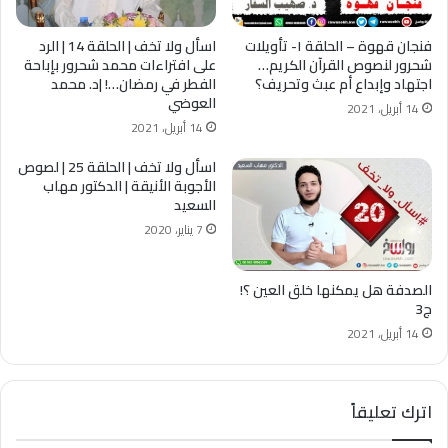
فنجان قهوة – الحلقة ١- تأويلات
اسأل ولا تخف | الحلقة 14 | الرد
شحرور لنصوص ‫القرآن الكريم‬…
على افتراءات محمد شحرور بإباحة
اجتهاد وإبداع أم عبث وتحريف؟
الفطر في رمضان…! |د. محمد
العوضي
14 أبريل، 2021
14 أبريل، 2021
اسأل ولا تخف | الحلقة 25 | لصوص
الأجوبة الأنيقة | الدكتور مهاب
السعيد
7 يناير، 2020
الصدفة هل يمكنها خلق العين ؟!
ج3
14 أبريل، 2021
اترك تعليقاً