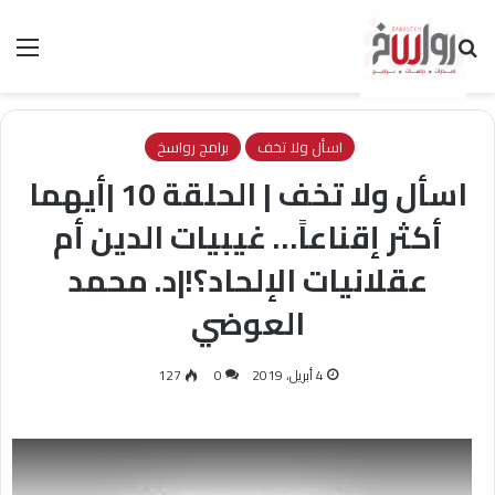
بحث عن
الق
اسأل ولا تخف
برامج رواسخ
اسأل ولا تخف | الحلقة 10 |أيهما
أكثر إقناعاً… غيبيات الدين أم
عقلانيات الإلحاد؟!|د. محمد
العوضي
4 أبريل، 2019
0
127