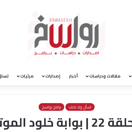
مقالات ودراسات
أخبار
إصدارات
مرئيات
تساؤ
اسأل ولا تخف
برامج رواسخ
اسأل ولا تخف | الحلقة 22 | بو