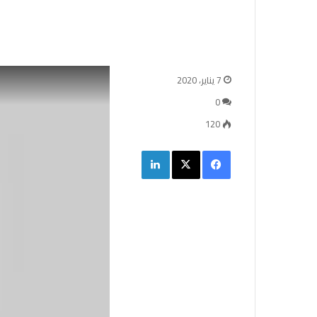
7 يناير، 2020
0
120
فيسبوك
‫X
لينكدإن