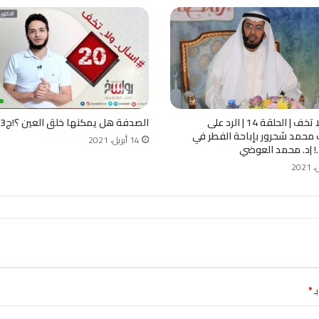
اسأل ولا تخف | الحلقة 14 | الرد على
الصدفة هل يمكنها خلق العين ؟!ج3
 محمد شحرور بإباحة الفطر في
14 أبريل، 2021
 |د. محمد العوضي
ـ
*