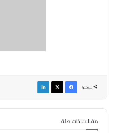
فيسبوك
‫X
لينكدإن
شاركها
مقالات ذات صلة