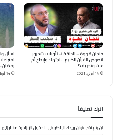
فنجان قهوة – الحلقة ١- تأويلات شحرور
لنصوص ‫القرآن الكريم‬… اجتهاد وإبداع أم
افتراءات
عبث وتحريف؟
رمضان…!
14 أبريل، 2021
14 أبريل، 2021
اترك تعليقاً
لن يتم نشر عنوان بريدك الإلكتروني.
الحقول الإلزامية مشار إليها ب
ا