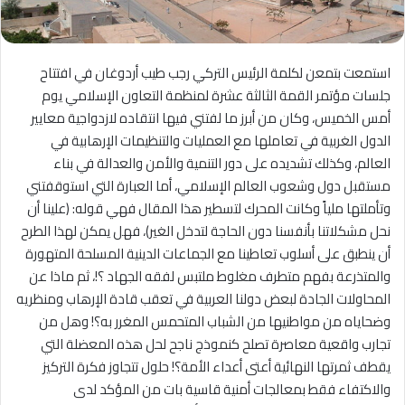
استمعت بتمعن لكلمة الرئيس التركي رجب طيب أردوغان في افتتاح
جلسات مؤتمر القمة الثالثة عشرة لمنظمة التعاون الإسلامي يوم
أمس الخميس، وكان من أبرز ما لفتني فيها انتقاده لازدواجية معايير
الدول الغربية في تعاملها مع العمليات والتنظيمات الإرهابية في
العالم، وكذلك تشديده على دور التنمية والأمن والعدالة في بناء
مستقبل دول وشعوب العالم الإسلامي، أما العبارة التي استوقفتني
وتأملتها ملياً وكانت المحرك لتسطير هذا المقال فهي قوله: (علينا أن
نحل مشكلاتنا بأنفسنا دون الحاجة لتدخل الغير)، فهل يمكن لهذا الطرح
أن ينطبق على أسلوب تعاطينا مع الجماعات الدينية المسلحة المتهورة
والمتذرعة بفهم متطرف مغلوط ملتبس لفقه الجهاد ؟!، ثم ماذا عن
المحاولات الجادة لبعض دولنا العربية في تعقب قادة الإرهاب ومنظريه
وضحاياه من مواطنيها من الشباب المتحمس المغرر به؟! وهل من
تجارب واقعية معاصرة تصلح كنموذج ناجح لحل هذه المعضلة التي
يقطف ثمرتها النهائية أعتى أعداء الأمة؟! حلول تتجاوز فكرة التركيز
والاكتفاء فقط بمعالجات أمنية قاسية بات من المؤكد لدى