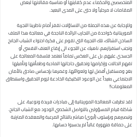
المتخصصين والحكماء عدم كفايتها أو مناسبة مقالاتها لبعض
المقامات لا مرحلياً ولا حتى على المدى البعيد.
وللإجابة عن هذه الجملة من التساؤلات تقفز أمام ناظرينا التجربة
الموريتانية كواحدة من التجارب الرائدة الناجحة في معالجة هذا الملف
الساخن الشائك، تلك التجربة التي تقوم على فكرة احتواء الشباب الجانح
وتجنب استفزازهم، ناهيك عن اللجوء الى إيقاع العنف النفسي أو
الجسدي عليهم، بل على العكس تماماً تعتمد فلسفة المعالجة على
تفهم الحالات وإكرامها وتحقيق حاجاتها المادية وطمأنتها وتأميلها
بغدٍ ومستقبل أفضل لها ولعوائلها، وغمرها بإحساس صادق بالأمان
الاجتماعي بعيداً عن الوعود التكتيكية الخادعة لزوم التحقيق واستنطاق
المعلومات!!
لقد تطرقت المعالجة الموريتانية إلى مبادرات فريدة ونوعية، على
شاكلة قيام المسؤولين بالتواصل الشخصي الودود مع الشباب الجانح،
وتبصيرهم وبإسلوب (أبوي) مباشر بالنتائج المرعبة والمعقدة المترتبة
على حماقة متهورة غالباً لم يحسبوا حسابها.