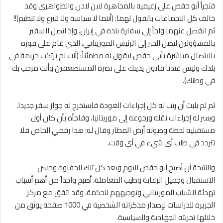
فتجرأ أبو حفص على زعيميه بالمجاهرة لابن لادن والظواهري وقد
خالف كل الاجماعات بالقول لهما: (أنتما لا سياسة ولا شرع ولا تنظيم)!!
ثم انفصل عنهما ولجأ إلى سفارة بلده في إيران، وإذ اتصل السفير
بالمسؤولين ليصل الخبر إلى الرئيس الموريتاني، الذي قام على فوره
بالاتصال مباشرة بأبي حفص ليقول له مطمئناً: (أنت لم ترتكب جريمة في
بلدك وليس عندنا قانون يدينك على نصرة المستضعفين وأنت مرحب بك
في وطنك).
ثم لم يلبث أن رتب له كل إجراءات العودة فاستخرج له جواز سفر جديدا،
ويسر له إجراءات نقله ورجوعه إلى موريتانيا، وفاجأه بأن كان أول
مستقبليه لحظة وصوله أرض المطار وقال له: هذا رقمي الخاص فلا
تتردد في طلب أي شيء في أي وقت.
والنتيجة أن أصبح أبو حفص اليوم وبعد كل تلك الحفاوة وحسن
الاستقبال وجميل الرعاية وطيب المعاملة، أصبح واحداً من أهم أسباب
تهدئة الشباب الموريتاني وتوجيههم للحكمة، وقد اتفق مع مركز
الجزيرة للدراسات لإصدار مذكراته الشخصية في 1000 صفحة يوثق من
خلالها تجربته الجهادية والسياسية.