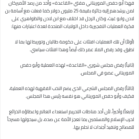
فهذا أبو حفص الموريتاني مفتي «القاعدة» وأحد من رصد الأميركان
لمن يرشدهم إليه جائزة بقيمة 25 مليون دولار كما فعلت مع أسامة بن
لادن وابو غيث، وكان الرجل قد اختلف مع ابن لادن والظواهري على
فكرة العمليات التفجيرية داخل الولايات المتحدة لعدة اعتبارات منها:
(أولاً) أن تلك العمليات افتئات على حكومة طالبان وتوريط لها بما لا
تطيق، وقد رفض الملا عمر ذلك أيضاً وهذا افتئات سياسي.
(ثانياً) رفض مجلس شورى «القاعدة» لهذه العملية وأبو حفص
الموريتاني عضو في المجلس.
(ثالثاً) رفض المجلس الشرعي الذي يضم النخب الفقهية لهذه العملية،
فكيف وأبو حفص الموريتاني هو نفسه رئيس هذا المجلس.
(رابعاً) وأخيراً، لأن أحد مناطات التحريم استعداء العالم واعطاؤه الذرائع
لحرب الإسلام والمسلمين بما تعجز الأمة عن صده، بل سيحولها مسرحاً
للمصالح وتنفيذ أجندات لا تحلم بها.