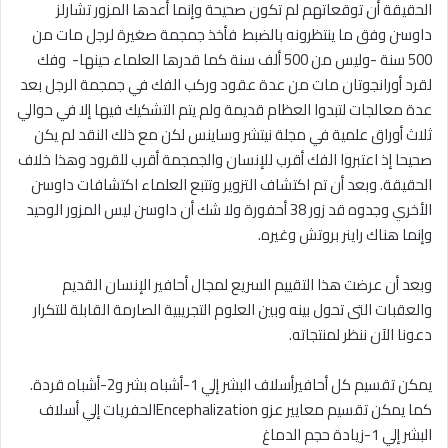
الحقيقة أن توقعاتهم لم تكون صحيحة وإنما أعدها المزور تشارلز
داوسن وفق ما ينتظرونه بالضبط فأخذ جمجمة صغيرة لرجل مات من
500 سنة -وليس من 500 ألف سنة كما قدرها العلماء حينها- وفك
لقرد أورانجوتان مات من عدة عقود وركب الفك في جمجمة الرجل بعد
عدة معالجات لتبدوا العظام قديمة ولم يتم التشكيك فيها إلا في حوالي
ثلاث أوراق علمية في مجلة نيتشر وساينس لكن مع ذلك النقد لم يكن
صحيحا إذ اعتبروا الفك أقرب للإنسان والجمجمة أقرب للقرود وهذا خلاف
الحقيقة. وبعد أن تم اكتشاف التزوير وتتبع العلماء اكتشافات داوسن
الأخري وجدوه قد زور 38 أحفورة ولا شك أن داوسن ليس المزور الوحيد
وإنما هناك راينر بروتش وغيره.
وبعد أن عرضت هذا التقييم السريع لمجال أحافير الإنسان القديم
والعقبات التى تحول بينه وبين العلوم التجريبية الصارمة القابلة للتكرار
دعونا الآن ننظر لمنتجاته.
يمكن تقسيم كل أحافيرأسلاف البشر إلي 1-أشباه بشر و2-أشباه قردة.
كما يمكن تقسيم معايير عزو Encephalizationالحفريات إلي أسلاف
البشر إلي 1-زيادة حجم الدماغ