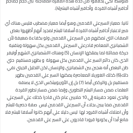
متوسط لكي يخففوا من حدة هذه القفزة المفاجئة بين حجم جماجم
أحافير أشباه القردة وأحافير أشباه البشر(4).
ثانيا: معيار السيرعلي القدمين وهو أيضا معيار مضطرب فليس هناك أي
مبرر لاعتبار أحافير أشباه القردة أسلافا للبشر لمجرد أنهم أظهروا بعض
الصفات التي تمكنهم من السيرعلي القدمين ولو بكفاءة ضعيفة لأن
الشمبانزي المعاصر قادرعلي السيرعلي القدمين بكل سهولة وبتقنية
حركة مماثلة لما يمتلكها الإنسان (5) وهناك االشمبانزي الشهير أوليفر
الذي كان دائم السير علي القدمين بكل سهولة و بظهر مستقيم حتي
ظن البعض أنه هجين بين الشمبانزي والإنسان لكن التحليل الجيني نفي
ذلك(6) كذلك الغوريلا المعاصرة يمكنها السير علي القدمين بظهر
مستقيم بل والركض أيضا (7) بل إن الأوريوبيثكس الذي لا يصنفه
العلماء ضمن مسار البشر التطوري وإنما ضمن مسار تطور القردة
والذي تعود حفريته إلي 10 ملايين عام كان قادرا كذلك علي السيرعلي
القدمين مما يبين بجلاء أن السيرعلي القدمين ليس صفة حصرية للبشر
وأن امتلاك أشباه القرود لها ليس دليلا علي أنهم كانوا أسلافا للبشر فلا
مانع أبدا أن يكونوا قرودا قادرون علي السير علي القدمين.