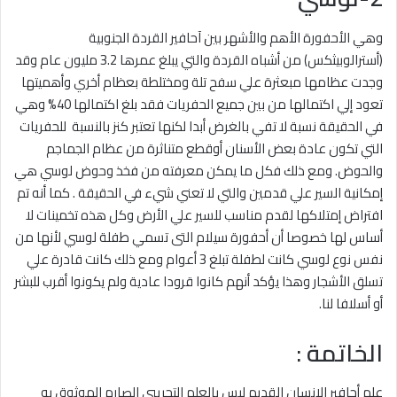
وهي الأحفورة الأهم والأشهر بين آحافير القردة الجنوبية
(أسترالوبيثكس) من أشباه القردة والتي يبلغ عمرها 3.2 مليون عام وقد
وجدت عظامها مبعثرة علي سفح تلة ومختلطة بعظام أخري وأهميتها
تعود إلي اكتمالها من بين جميع الحفريات فقد بلغ اكتمالها 40% وهي
في الحقيقة نسبة لا تفي بالغرض أبدا لكنها تعتبر كنز بالنسبة للحفريات
التي تكون عادة بعض الأسنان أوقطع متناثرة من عظام الجماجم
والحوض. ومع ذلك فكل ما يمكن معرفته من فخذ وحوض لوسي هي
إمكانية السير علي قدمين والتي لا تعني شيء في الحقيقة . كما أنه تم
افتراض إمتلاكها لقدم مناسب للسير علي الأرض وكل هذه تخمينات لا
أساس لها خصوصا أن أحفورة سيلام التى تسمي طفلة لوسي لأنها من
نفس نوع لوسي كانت لطفلة تبلغ 3 أعوام ومع ذلك كانت قادرة علي
تسلق الأشجار وهذا يؤكد أنهم كانوا قرودا عادية ولم يكونوا أقرب للبشر
أو أسلافا لنا.
الخاتمة :
علم أحافير الإنسان القديم ليس بالعلم التجريبي الصارم الموثوق به