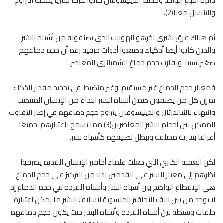
دائرة النوع الواحد وكذلك الدينيسوفان كانوا عرقا بشريا يمكنه التزاوج
والتناسل معنا(2).
ثم هناك عرق بشري آخرهو الهوبيت الذي يصنفونه من أشباه البشر
والذين كانوا أيضا أذكياء وصنعوا أدوات حرفية رغم أن حجم دماغهم
صغيرنسبيا ويقارب حجم دماغ الشمبانزي المعاصر.
فمعيار حجم الدماغ غير مستقيم وغير منضبط في تحديد مقدار الذكاء
ثم إن كل من يصنفون ضمن أشباه البشر ابتداء من الإنسان المنتصب
وانتهاء بالنياندرتال والدينيسوفان يتراوح حجم دماغهم في إطار التفاوت
الممكن بين أحجام البشر المعاصرين(3) مما يسمح باعتبارهم جميعا
أعراقا بشرية مختلفة ويبطل تصنيفهم كأشباه بشر.
لكن العقبة الكبري التي جعلت علماء أحافير الإنسان القديم يصرفوا
نظرهم إلي معيار السير علي القدمين بدلا من التركيز علي حجم الدماغ
هي الإنقطاع الواضح بين أشباه البشر وأشباه القردة في حجم الدماغ إذ
لا يوجد من بين آلاف الأحافير المنسوبة لأسلاف البشر ما يمكن اعتباره
حلقات وسيطة بين أشباه القردة وأشباه البشر حيث يكون حجم دماغهم