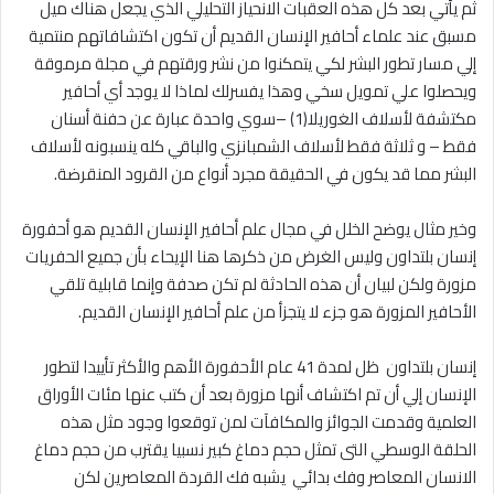
ثم يأتي بعد كل هذه العقبات الانحياز التحليلي الذي يجعل هناك ميل
مسبق عند علماء أحافير الإنسان القديم أن تكون اكتشافاتهم منتمية
إلي مسار تطور البشر لكي يتمكنوا من نشر ورقتهم في مجلة مرموقة
ويحصلوا علي تمويل سخي وهذا يفسرلك لماذا لا يوجد أي أحافير
مكتشفة لأسلاف الغوريلا(1) –سوي واحدة عبارة عن حفنة أسنان
فقط – و ثلاثة فقط لأسلاف الشمبانزي والباقي كله ينسبونه لأسلاف
البشر مما قد يكون في الحقيقة مجرد أنواع من القرود المنقرضة.
وخير مثال يوضح الخلل في مجال علم أحافير الإنسان القديم هو أحفورة
إنسان بلتداون وليس الغرض من ذكرها هنا الإيحاء بأن جميع الحفريات
مزورة ولكن لبيان أن هذه الحادثة لم تكن صدفة وإنما قابلية تلقي
الأحافير المزورة هو جزء لا يتجزأ من علم أحافير الإنسان القديم.
إنسان بلتداون ظل لمدة 41 عام الأحفورة الأهم والأكثر تأييدا لتطور
الإنسان إلي أن تم اكتشاف أنها مزورة بعد أن كتب عنها مئات الأوراق
العلمية وقدمت الجوائز والمكافآت لمن توقعوا وجود مثل هذه
الحلقة الوسطي التى تمثل حجم دماغ كبير نسبيا يقترب من حجم دماغ
الانسان المعاصر وفك بدائي يشبه فك القردة المعاصرين لكن