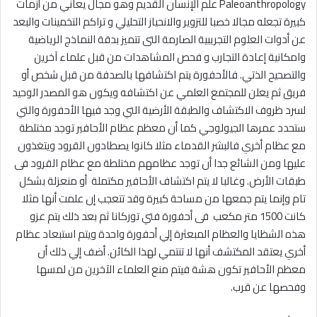
Paleoanthropology علم الإنسان القديم وهو مجال يعاني من أزمات
كبيرة تجعله مجالا خصبا للتزوير والانحياز التحليلي و تراكم التخمينات والبعد
عن أدوات العلوم التجريبية الصارمة التى تتميز بدقة النماذج الرياضية
وامكانية إعادة التجارب و فحص المشاهدات من قبل علماء آخرين
والتصحيح الذتي. فالأحفورة يتم اكتشافها بالصدفة من قبل شخص أو
فريق ثم يعلن للمجتمع العلمي عن اكتشافه ويكون هو المصدر الوحيد
لسرد ظروف الاكتشاف والطبقة الأرضية التي وجد فيها الأحفورة والتي
ستحدد عمرها الجيولوجي كما أن معظم عظام الأحافير توجد مختلطة
مع عظام أخري فالبشر القدماء مثلا كانوا يصطادون القرود ويتغذون
عليها ومن الشائع جدا أن توجد عظامهم مختلطة مع عظام القرود فى
طبقات الأرض. وغالبا لا يتم اكتشاف الأحافير مكتملة أو منعزلة بشكل
تام وإنما يتم جمعها من مساحة كبيرة وقد تتعجب إن علمت أنها مثلا
كانت 1500 متر مكعب فى أحفورة فتي توركانا ثم بعد ذلك يتم عزو
هذه الشظايا والعظام المبعثرة إلي أحفورة واحدة ويتم استبعاد عظام
أخري يعتقد المكتشف أنها لا تنتمي لهذا الكائن. أضف إلي ذلك أن
معظم الأحافير تكون هشة فيتم منع العلماء الآخرين من لمسها
وفحصها عن قرب.