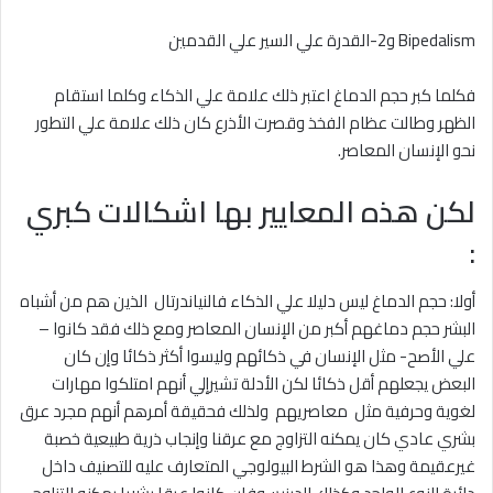
Bipedalism و2-القدرة علي السير علي القدمين
فكلما كبر حجم الدماغ اعتبر ذلك علامة علي الذكاء وكلما استقام
الظهر وطالت عظام الفخذ وقصرت الأذرع كان ذلك علامة علي التطور
نحو الإنسان المعاصر.
لكن هذه المعايير بها اشكالات كبري
:
أولا: حجم الدماغ ليس دليلا علي الذكاء فالنياندرتال الذين هم من أشباه
البشر حجم دماغهم أكبر من الإنسان المعاصر ومع ذلك فقد كانوا –
علي الأصح- مثل الإنسان في ذكائهم وليسوا أكثر ذكائا وإن كان
البعض يجعلهم أقل ذكائا لكن الأدلة تشيرإلي أنهم امتلكوا مهارات
لغوية وحرفية مثل معاصريهم ولذلك فحقيقة أمرهم أنهم مجرد عرق
بشري عادي كان يمكنه التزاوج مع عرقنا وإنجاب ذرية طبيعية خصبة
غيرعقيمة وهذا هو الشرط البيولوجي المتعارف عليه للتصنيف داخل