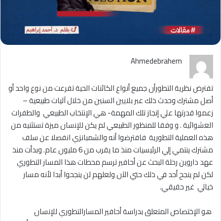
Ahmedebrahem
تفترض نظرية التطورأن جميع أنواع الكائنات الحية تفرعت من نوع واحد أو
أصل مشترك وحدث ذلك عبر بلايين السنين من خلال آليات طبيعية –
زعموا قدرتها علي إنجاز تلك المهمة- هي الإنتخاب الطبيعي والطفرات
العشوائية . و وفقا للمنظور الطبيعي لم يكن للإنسان ميزة تستثنيه من
هذه العملية التطورية فافترضوا أنه والشمبانزي انفصلا عن سلف
مشترك ينتمي إلي الرئيسيات منذ ما يقرب من 6 مليون عام. وبدأت منذ
عهد داروين رحلة البحث عن أحافير ترسم محطات هذا المسار التطوري
لكن لم ينجح أحد في ذلك حتي الآن ولعلهم لن ينجحوا أبدا لأنه مسار
خيالي غير حقيقي.
هو الإختصاص المتعلق بدراسة أحافير المسارالتطوري للإنسان