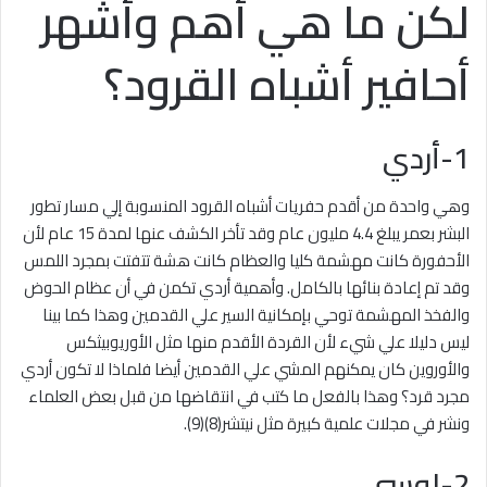
لكن ما هي أهم وأشهر
أحافير أشباه القرود؟
1-أردي
وهي واحدة من أقدم حفريات أشباه القرود المنسوبة إلي مسار تطور
البشر بعمر يبلغ 4.4 مليون عام وقد تأخر الكشف عنها لمدة 15 عام لأن
الأحفورة كانت مهشمة كليا والعظام كانت هشة تتفتت بمجرد اللمس
وقد تم إعادة بنائها بالكامل. وأهمية أردي تكمن في أن عظام الحوض
والفخذ المهشمة توحي بإمكانية السير علي القدمين وهذا كما بينا
ليس دليلا علي شيء لأن القردة الأقدم منها مثل الأوريوبيثكس
والأوروين كان يمكنهم المشي علي القدمين أيضا فلماذا لا تكون أردي
مجرد قرد؟ وهذا بالفعل ما كتب في انتقاضها من قبل بعض العلماء
ونشر في مجلات علمية كبيرة مثل نيتشر(8)(9).
2-لوسي