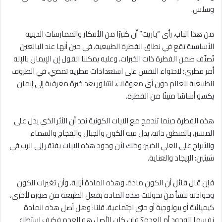
وسلس.
من هذا الباب، رأى “باريت” أن كثيرًا من الأفكار والممارسات الدينية
الأساسية تقع في نطاق الفطرة الطبيعية، في حين أنها عند البالغين
تُصنّف ضمن الفطرة ذات الخبرات، وعليه يمكننا القول إن الإيمان بالإله
أمر فطري؛ لاحتواء النفس على استعدادات فطرية تمضي، في الظروف
الطبيعية للعالم دون أي معوقات، لتتبلور بعد خبرة معرفية إلى إيمان
يكسو أساسًا متينًا من الفطرة.
هذه الفطرة حينما تندمج مع الآيات الكونية نجد أن الأثر الذي يدل على
المسير، بالمنطق ذاته، يدل فيه الكون والجبال والفجاج والسماء
والأبراج على العلي الخبير؛ وذلك لأن وجود هذه الآيات يفتقر إلى الرب في
شيئين: الإيجاد والعناية.
فإن قال قائل أن الكون مادة، وهذه المادة أزلية، وأن تغيرات الكون
وحوادثه تنشأ من تحولات هذه المادة بفعل الطبيعة من صوره لأخرى،
كيميائية أو بيولوجية أو حتى اجتماعية، قلنا: وهل أصل هذه المادة
نفسها الوجود أم العدم؟ فإن كان الأصل هو العدم فكيف استطاع