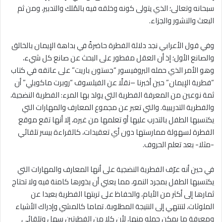
سبحانه وتعالى؛ الذي يتولى كونه وخلقه فيه بالمُلك والتدبير، ومن ثم
البعث والنشور والجزاء.
وفي قول الأعرابي نجد دلالة الفطرة حاضرةً في بداهة الإيمان بالخالق
والصانع الأول؛ إذ أن العقل مفطور على البحث عن صانع كل شيء،
وهو الأمر الذي حمله البروفيسور “جستون باريت” على عاتقه في كتاب
“فطرية الإيمان” حين أخبرنا –نقلًا عن الفيلسوف “روبرت ماكويلي” أن
ثمة نوعين من المعرفة الفطرية التي يولد بها المرء: الفطرية النضجية،
والفطرية التدريبية. والتي تعبر عن مجموع المعارف والمهارات التي
يكتسبها الطفل بالتدرب عليها أو تعلمها من غيره، إلا أنها تقع موقع
الفطرة لسهولة ممارستها دون أي تعقيدات، كالقراءة بيسر تلقائي
-مثلا- بعد تعلم الحروف.
في حين أنه عرّف الفطرية النضجية على أنها المعارف والمهارات التي
يكتسبها الطفل بمجرد النمو، مما يعني أن بذورها كامنة فيه ولا تحتاج
ثمارها إلى أكثر من الأيام، والحفاظ على تربتها الفطرية بعيدا عن
الملوثات، لتنتهي إلى النتيجة المطلوبة. تماما كالمشي وإدراك الأشياء
ومعرفة ما يمكن حمله منها، لأن كلا من الفطرتين سهل وتلقائي