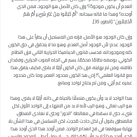
العدم أن يكون موجودًا؟ وإن كان الأصل هو الوجود، فمن الذي
أوجده؟ وهذا ما قاله سبحانه: “أَمْ خُلِقُوا مِنْ غَيْرِ شَيْءٍ أَمْ هُمُ
الْخَالِقُونَ” [الطور: 35].
وإن كان الوجود هو الأصل، فإنه من المستحيل أن يطرأ على هذا
الوجود عدم؛ لأن الوجود أصل العدم، وهو ما لا يتحقق في حق الكون
كله وموجوداته، فحسب قانون الديناميكا الحرارية الثاني فإن النظام
الكوني، بوصفه نظامًا محكمًا، يسير في اتجاه الموت الحراري وفقدان
طاقته، ومن ثم نهايته، فإن كان الكون أزليًا لا يفتى فكيف يتفق هذا
مع قانونا العلمي؟! إذن هذ الكون محدود العمر، وما كان محدود
عمره غير أزلي، ومن ثم يحتاج لواجد وصانع.
هذا الواجد لا بد وأن يكون متصفًا بالحياة في ذاته، أزليًا لا يفنى، وهذا
هو الرب تعالى. وهو الرب لأنه لا بد من الانتهاء إلى الواجد الأول لكل
شيء، حتى لا نسقط في مغالطة “الدور” وحتى لا نعادي المنطق،
فالمنطق يقول أن لكل حادث مُحدِث، لكن التسلسل في هذا الشأن بلا
نهاية سيوقعنا في فخ انعدام الواجد، فمن أوجد هذا الذي أوجد هذا
الذي أوجد هذا؟ لا بد وأن ثمّة خالق حي لا يزول أعطى الوجود والسبب