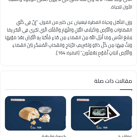
الأول للحياة.
وإن التأمّل وحياة الفطرة ليغنيان عن كثير من القول، “إِنَّ فِي خَلْقِ
السَّمَاوَاتِ وَالْأَرْضِ وَاخْتِلَافِ اللَّيْلِ وَالنَّهَارِ وَالْفُلْكِ الَّتِي تَجْرِي فِي الْبَحْرِ بِمَا
يَنفَعُ النَّاسَ وَمَا أَنزَلَ اللَّهُ مِنَ السَّمَاءِ مِن مَّاءٍ فَأَحْيَا بِهِ الْأَرْضَ بَعْدَ مَوْتِهَا
وَبَثَّ فِيهَا مِن كُلِّ دَابَّةٍ وَتَصْرِيفِ الرِّيَاحِ وَالسَّحَابِ الْمُسَخَّرِ بَيْنَ السَّمَاءِ
وَالْأَرْضِ لَآيَاتٍ لِّقَوْمٍ يَعْقِلُونَ” [البقرة: 164].
مقالات ذات صلة
عواقب!
كسرة وقطرة