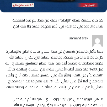
كم مرة سمعت لفظة “الإلحاد”؟ دعك من هذا، كم مرة اهتممت
بقراءة الردود على جدالاته؟ في الأمر مجهود عظيم ولا شك، لكن
samehtarek
دعنا نتأمّل قاعدتين رئيسيتين في هذا الحجاج: قاعدة الخلق والإيجاد؛ إذ
كل حادث لا بد له من مُحدِث، وقاعدة العناية التي تبصّرن برعاية الله
لكونه ومخلوقاته وتدبيره أمورهم. هذا التنظير المتناسق يمكنك إدراكه
قبل 1400 عام حينما أجاب الأعرابي سؤال من استنكروا إسلامه، قائلًا:
“البَعَرَة تدلّ على البعير، والأثر يدلّ على المَسير، فسماء ذات أبراج، وأرض
ذات فِجاج، أفلا تَدلّ على العَلّي الخَبير؟!”، هل تعلم ما هذا؟ إنه اندماج
تلقائي لأهم شاهدين في إثبات ربوبية الله: دلالة الفطرة، ودلالة الآيات.
ما هي الربوبية؟ هي من “ربّ”، وربّ الشيء هو القائم عليه وعلى
إصلاحه ورعايته، والرب -بالتعريف- لا يُعنَى بها في الإسلام إلا الله