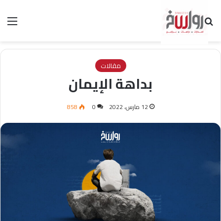
بحث عن
الق
مقالات
بداهة الإيمان
12 مارس، 2022
0
858