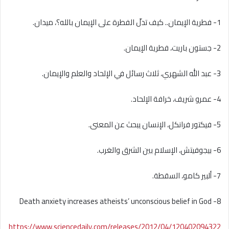
1- فطرية الإيمان.. كيف تدلّ الفطرة على الإيمان بالله؟، ميدان.
2- جستون باريت، فطرية الإيمان.
3- عبد الله الشهري، ثلاث رسائل في الإلحاد والعلم والإيمان.
4- عمرو شريف، خرافة الإلحاد.
5- فيكتور فرانكل، الإنسان يبحث عن المعنى.
6- بيجوفيتش، الإسلام بين الشرق والغرب.
7- ألبير كامو، السقطة.
8- Death anxiety increases atheists’ unconscious belief in God
https://www.sciencedaily.com/releases/2012/04/120402094322