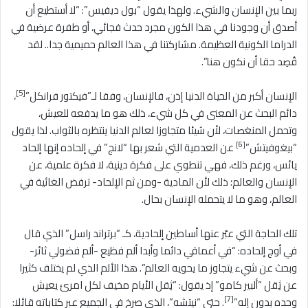
ربما بين الإنسان والشيء. ولهذا يقول “بول ديفيس”: “لا أستطيع أن
أصدق أن وجودنا في هذا الكون مجرد حدث فجائي، أو طفرة عرضية في
الدراما الكونية العظيمة. مشاركتنا في هذا العالم حميمية جدا.. لقد
قُصِد حقا أن نكون هنا”.
[5]
الإنسان أكبر من الحياة الدنيا إذن، فالإنسان، وفقا لـ”فيكتور فرانكل”
،
دائم البحث عن المعنى في كل شيء، ذلك هو ما يدفعه للعيش،
وتحمل المنغصات، لأن شيئا متجاوزا لعالم الدنيا ينتظره بالثواب. لذا يقول
[6]
“بيغوفيتش”
عن العدمية التي شعر بها “لانج” في إلحاده إنها إلحاد
يائس، ورغم ذلك، فهي تنطوي على فكرة دينية، لا فكرة علمية، عن
الإنسان والعالم؛ ذلك لأن المادية -ومن ثم الإلحاد- ترفض الغائية في
العالم، وهو ما لا يتحمله الإنسان بحال.
تلك الحاجة التي عبّر عنها أساطين إلحادية، كـ “برتراند راسل” الذي قال
في أوج إلحاده: “في أعماقي دائما وأبدا ألم فظيع -ألم فضولي ثائر-
وبحث عن شيء يتجاوز ما يحويه العالم”. هذا الألم الذي لم يختلف كثيرا
عن ثِقل “ألبير كامو” إذ يقول: “ثِقل الأيام مخيف لكل امرئ يعيش
[7]
وحده بدون إله”
. حتى “نيتشه”، الذي صرخ في الجميع عبر كتاباته قائلا: