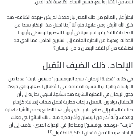
تلاه، من انتشار واسع، فسيح الأرجاء، لظاهرة نقد الدين.
ليطرأ على العالم من ذلك العصر تيار محدث لم يكن -بهذه الكثافة- منذ
خلق الله الأرض ومن عليها. فلو أننا أردنا تحليل هذا الإنكار، بعيدا عن
الصراعات الفكرية والسياسية في أوروبا العصور الوسطى وأوروبا
الحداثة، وتحركا من النظرة العامة إلى التشريح الخاص، فما الذي قد
نكتشفه من أثر لفقد الإيمان داخل الإنسان؟
الإلحاد.. ذلك الضيف الثقيل
في كتابه “فطرية الإيمان”، يسرد البروفيسور “جستون باريت” عددا من
الدراسات والتجارب النفسية المقامة على الأطفال الصغار، والتي تتبعت
جذور الإيمان في الفطرة البشرية منذ نشأتها، لتنتهي تجاربه إلى أن
الأطفال يولدون بالفعل بنزعات فطرية تحمل صفات إيمانية؛ كإرجاع
صناعة العالم إلى صانع عليم حكيم، وأن هذا الصانع يصمم الأشياء لغاية
وهدف، وأنه أكبر من الإنسان وأكثر قدرة منه… تلك النتائج التي جعلت
“باريت” -بوصفه بروفيسورًا ومحاضرًا في الإدراك الديني- يذهب إلى أن
[1]
الإلحاد هو حالة من فقدان الذاكرة الطفولي
.