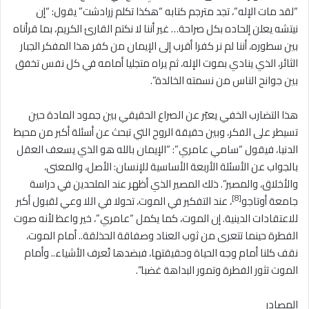
“لقد مات الإله”، تجد مترجم كتابه “هكذا تكلم زرادشت” يقول: “إن
نيتشه يعلن إلحاده بكل صراحة… غير أننا لا نكتم القارئ الكريم، بما قرأناه
بين سطوره، أننا لم نر كفرا أقرب إلى الإيمان من كفر هذا المفكر الجبار
الثائر، الذي ينادي بموت الإله، ثم يراه متجليا أمامه في كل نفس تخفق
بين جوانح الناس من نسمته الخالدة”.
هذا التضارب الخفي يعبّر عن الصراع الحقيقي بين جمود المادة حين
تسيطر على الفكر، وبين حقيقة الروح التي تبحث عن أسئلة أكبر من محيط
الدنيا، فيقول “سامي عامري”: “الإيمان بالله هو الذي يسعف العقل
بالجواب عن الأسئلة الأربعة الأساسية للإنسان: الأصل، والمعنى،
والأخلاق، والمصير”. ذلك المصير الذي أظهر عند الملحدين في دراسة
[8]
جامعة أوتاجو
، عند التفكير في الموت، تحولا في اللا وعي لقبول أكبر
للاعتقادات الدينية. إن الموت، كما يكمل “عامري”، خير واعظ لأنه صوت
الفطرة حينما تتعرى من ثوب العناد وصفاقة الحذلقة.. أمام الموت،
نقف كلنا أمام وجه الحياة وحقيقتها، فبضدها تُعرف الأشياء.. وأمام
الموت تثور الفطرة وتمور البداهة غضبا”.
المصادر