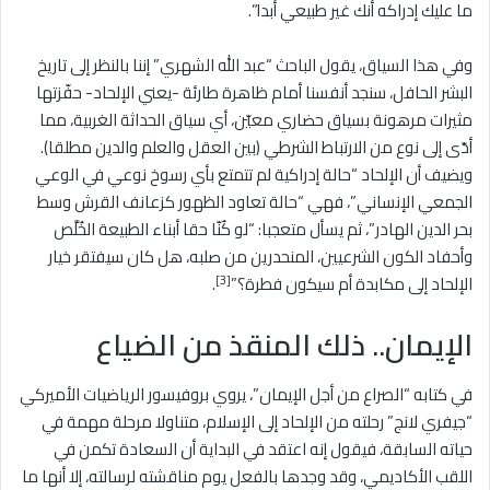
ما عليك إدراكه أنك غير طبيعي أبدا”.
وفي هذا السياق، يقول الباحث “عبد الله الشهري” إننا بالنظر إلى تاريخ
البشر الحافل، سنجد أنفسنا أمام ظاهرة طارئة -يعني الإلحاد- حفّزتها
مثيرات مرهونة بسياق حضاري معيّن، أي سياق الحداثة الغربية، مما
أدّى إلى نوع من الارتباط الشرطي (بين العقل والعلم والدين مطلقا).
ويضيف أن الإلحاد “حالة إدراكية لم تتمتع بأي رسوخ نوعي في الوعي
الجمعي الإنساني”، فهي “حالة تعاود الظهور كزعانف القرش وسط
بحر الدين الهادر”، ثم يسأل متعجبا: “لو كُنّا حقا أبناء الطبيعة الخُلَّص
وأحفاد الكون الشرعيين، المنحدرين من صلبه، هل كان سيفتقر خيار
[3]
الإلحاد إلى مكابدة أم سيكون فطرة؟”
.
الإيمان.. ذلك المنقذ من الضياع
في كتابه “الصراع من أجل الإيمان”، يروي بروفيسور الرياضيات الأميركي
“جيفري لانج” رحلته من الإلحاد إلى الإسلام، متناولا مرحلة مهمة في
حياته السابقة، فيقول إنه اعتقد في البداية أن السعادة تكمن في
اللقب الأكاديمي، وقد وجدها بالفعل يوم مناقشته لرسالته، إلا أنها ما