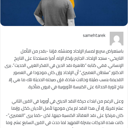
samehtarek
باستعراض سريع لمسار الإلحاد ومنشئه، فإننا -بقدر من التأمل
التاريخي- سنجد الإلحاد، الجازم بإنكار الإله، أمرا مستحدثا على التاريخ
الإنساني. ففي كتابه “ظاهرة نقد الدين في الفكر الغربي الحديث”، يرى
الدكتور “سلطان العميري” أن الإلحاد وإن كان موجودا في العصور
القديمة بنسب ضئيلة وحالات شاذة، فإن صيحته الحديثة تلك ما هي إلا
نتاج لثورة الحداثة على الكنيسة الأوروبية في قرون متأخرة.
وعلى الرغم من ابتداء حركة النقد الديني في أوروبا في القرن الثاني
عشر تقريبًا، إلا أن هذا النقد لم يكن موجها لأصل الأديان ككل، وإنما
كان مرتكزا على نقد العقائد الكنسية حينها. لكن -كما يرى “العميري”-
كانت هذه الحركات بمنزلة التمهيد لما حدث في القرن السابع عشر، وما