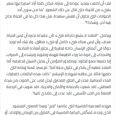
لبثت أن اختفت بمجرد عودته إلى منزله، فكان كلما أراد استرجاعها شعر
بشيء من الخيبة؛ حتى قال عن ذلك الشعور: “ما نحن سوى أحد
الحيوانات التي تحاول أن تعيش سعيدة. هل هذا كل ما في الحياة؛ نجاح
يليه آخر.. وهكذا؟”.
ويكمل: “الملحد لا يشبع حاجاته شيء؛ لأن عقيدته تخبره أن ليس للحياة
هدف، وأن ليس هناك شيء كامل أو شيء مطلق.. ولا شك أنه توجد
دومًا في أعماق الإنسان حاجة فطرية إلى تجاوز أبعاده المادية
والانجذاب إلى قوة ما وراء الطبيعة تلهمه وتقويه وترشده إلى الصواب..
إننا جميعا نصبو للخلود، وبمقدور المؤمن أن يتخيل السبيل لتحقيقه، أما
الملحد فعليه أن يفكر في حلول بديلة آنية”. ثم يسرد قصة إيمانه التي
ختمها قائلا عن نطقه لشهادة الإسلام: “كانت هذه الكلمات كقطرات
الماء الصافية، تنحدر في الحلق المحترق لرجل قارب على الموت من شدة
العطش.. لقد شعرت بالحصانة والأمان والحرية.. لقد هويت في الرحمة
النابعة من الحب الأسمى. لقد عدت إلى ملاذي ثانية”.
فهذه العدمية القاسية التي عاناها “لانج” وهذا المعنى المنشود
الذي وجده، يُشكّلان الركيزة النفسية في الفارق بين الإيمان والإلحاد، أو