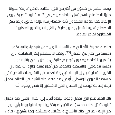
وبعد استعراض مُطوّل في أكثر من ثلثي الكتاب، ناقش “باريت” عنوانا
مثيرًا للاهتمام باسم “هل الإلحاد غير طبيعي؟”. فـ “باريت” لم يكن يرى
الإلحاد كما يعرّفه الملحدون بأنه -فقط- إنكار للإله الخالق، وإنما ضمّ
للمصطلح تعريفا أشمل وهو إنكار كل الغيبيات والأمور المعنوية
المتجاوزة لحاجز المادة.
فالمرء قد ينكر الله لأي من الأسباب التي يطول شرحها، والتي تكون
[13]
نفسية في كثير من الأحيان
، ولكنه لا يستطيع إنكار العاطفة التي
يشعر بها تجاه غيره دون فهم ميكانيكي، والحزن الذي ينتابه دون
تفسير بيولوجي، والتضحية، والخوف من أمور غيبية، والإدراك لقوانين
الكون الفطرية. بل إن الإلحاد في ردة فعله على التشوهات الفكرية في
مسيحية القرون الوسطى، أو في مواقفه تجاه الشرور في العالم، يحمل
نزعة إيمانية تهدف إلى الكمال الذي لا يتحقق إلا بتصور وجود الله.
تلك المفاهيم التي تجعل وجود الإلحاد أقرب إلى الخيال. وعلى هذا يقول
“باريت”: “إن كنت أحد هؤلاء الذين لم يتذكروا أنهم آمنوا يوما بأي نوع
من الإله -بما في ذلك الأشباح، والجنّيات، والملائكة، وما يشبهها- فأول