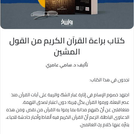
كتاب براءة القراَن الكريم من القول
المشين
تأليف:
د. سامي عامري
تجدون في هذا الكتاب:
اجتهد خصوم الإسام في إثارة غبار الشكّ والريبة على آيات القرآن منذ
عصر البعثة، ورموا القرآن بكلّ فِرية؛ دون اعتبار لصدق التهمة،
متغافلين عن أنّ كتبهم مدانة بما رموا به القرآن من نقص. ومن هذه
الدعاوى الباطلة، الزعم أنّ القرآن الكريم فيه ألفاظ وأخبار خادشة للحياء،
يتنزّه عنها كلام ربّ العالمين.