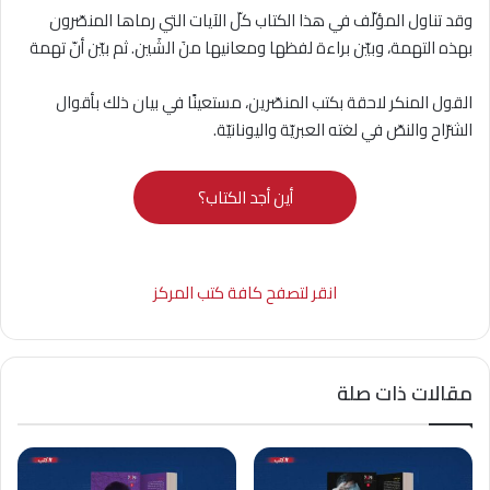
وقد تناول المؤلّف في هذا الكتاب كلّ الآيات التي رماها المنصّرون
بهذه التهمة، وبيّن براءة لفظها ومعانيها منَ الشَين. ثم بيّن أنّ تهمة
القول المنكر لاحقة بكتب المنصّرين، مستعينًا في بيان ذلك بأقوال
الشرّاح والنصّ في لغته العبريّة واليونانيّة.
أين أجد الكتاب؟
انقر لتصفح كافة كتب المركز
مقالات ذات صلة