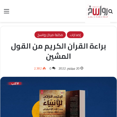
بحث عن
الق
إصدارات
مكتبة مركز رواسخ
براءة القراَن الكريم من القول
المشين
20 سبتمبر، 2022
0
2٬382