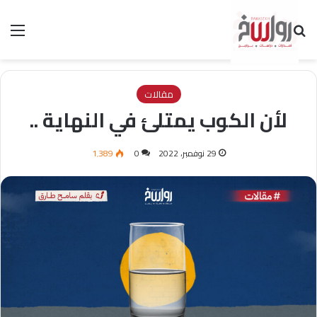
بحث عن
الق
مقالات
لأن الكوب يمتلئ في النهاية ..
29 نوفمبر، 2022
0
1٬389