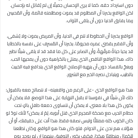
دون استرداد حقه، كما لا يرى الإحسان جميلًا إن لم يُقابَل له بإحسان.
لكن الواقع يخبرنا أن المظلوم قد يموت ومظلمته قائمة، وأن المُحسِن
ربما يفارق الدنيا دون أن يلقى الثواب.
الواقع يخبرنا أن الحظوظ لا تتم في الدنيا، وأن المريض يموت ولا يُشفى،
وأن الفقير يقضي عمره محرومًا. يخبرنا أن المُسرِف على نفسه بالخطايا
قد يحيا حياةً مرفّهةً، وأن الصابر على كل ما فقد قد لا يلقى شيئًا نظير
ذاك. هذا الواقع الناقص الذي يمتلئ بالكراهية دون أن يمحيها الحب،
ويعجّ بالفساد دون أن ينهيه الإصلاح. الواقع الذي يتدافع فيه الخبيث
بالطيب، ويتبادل نصره الخير مع الشرور.
هذا هو الواقع الذي -على الرغم من واقعيته- لا نتصالح معه بالقبول؛
ذلك لأن شيئًا في نفوسنا لا يقبل النهاية على هذا الوضع، فلا يمكن أن
يكون كل هذا بلا معنى، لا يمكن أن تتساوى دمعة طفلٍ باكٍ تحت
حطام الحرب مع ضحكة المجرم الذي قتل أبويه، لِمَ لا يمكن؟ لأنك تودّ لو
كان الكوب كله ممتلئًا وليس نصفه فقط. هذا أنت على حقيقتك، أو أن
هؤلاء هم نحن على الدوام. فلو كان هذا هو الواقع، وكان تطلعنا
للكمال منطقيًا هكذا، فكيف يكون التوفيق بينهما إن لم يوجد يوم