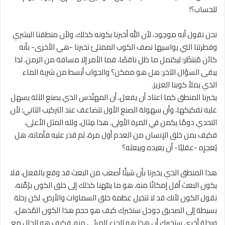
للحساب؟!
نحن نقول أنه موجود، لأن الله أخبرنا بكونه كذلك، ولأن منطقنا البشري
وفطرتنا التي يواسيها نصف الكوب الممتلئ تخبرنا -هي الأخرى- بأنه
كائن مُنتظَر؛ ليكتمل ما ظل ناقصًا، فما الأمر إلا مسافة من الزمن. لذا
يبقى السؤال الآخر: هل هو ممكن؟ والجواب أبسط من شربة الماء
الذي يملأ كوبنا العزيز.
يخبرنا المنطق كما اعتاد أن يفعل، أن المهنّدس الذي يصنع الآلة يسهل
عليه تفكيكها، وأن سهولة الصنع الأول تتضاعف عند التركيب الثاني؛ لأن
التحدي دومًا يكمن في المرة الأولى. هذا مِثال، ولله المثل الأعلى،
فكيف بمن خلق الإنسان من العدم أول مرة، ثم قدر عليه فأماته، هل
يُعجزِه -عقليًا- أن يعيده ويبعثه؟
هذا المنطق الذي يخبرنا بأن شيئًا أصعب من البعث قد وقع بالفعل، فلا
يكون البعث أقل إمكانًا منه، هو ما ينبّهنا كذلك إلى خلق الكون برُمِّته،
نقول الكون لأنك قد لا تتخيل عظمة خلق السماوات والأرض، لكن رحلة
بسيطة إلى الصديق جوجل ستخبرك كيف هو حجم هذا الكون المُذهل،
ورحلة أخرى ستخبرك أن هذا هو الجزء المرئي منه. فكيف هو الحال مع