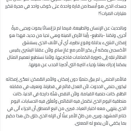
جسدك الذي هو أبسط من قارة واحدة على كوكب واحد في مجرة تتكرر
مليارات المرات؟!
وبالحديث عن الإنسان والطبيعة، فربما لم نرَ إنسانًا يموت ويحيى مرةً
أخرى، ولكننا -بالطبع- رأينا الأرض الميتة وهي تحيا من جديد، فهذا هو
إمكان الشيء بدلالة وقوع نظيره، أي أن الأنف الذي يستنشق
الأكسجين يمكنه أن يكرر الأمر مع غازٍ سام، ولأن عقلنا البشري يقيس
النظائر تنبّه إلى ضرورة الكمامات فاخترعها، ولأننا نستطيع تعميم المثال
يمكننا إدراك بعثنا بإحياء التربة التي أخبرنا الجدب عن موتها.
فالأمر الحتمي: لم يبقَ حتميًا دون إمكان، والأمر المُمكن: تعدَّى إمكانَه
ليكون حتمي الحدوث. لأن العدل قائم في فطرتنا، ونعرف في مقابله
الظلم، كانت حتمية القيامة. ولأن النقص سُنّة دارجة في الدنيا، كانت
منطقية اليوم الذي تكتمل فيه النقائص وتُغلَق فيه الحسابات، اليوم
الذي ينتهي معه اختبار العباد، فيرى من اتبع المنطق أن الجزاء أتى في
ختام المشهد، ويرى من ظنّ الأمر عبثًا أن الإله الذي خلق كل هذا حكيم
بما يكفي لأن يضع له المعنى.