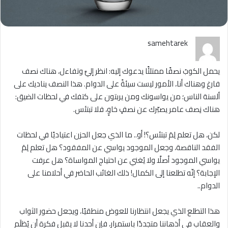
samehtarek
يحمل الكوبُ نصفًا ممتلئًا يدعوك إليه: انظر إليَّ وتفاءل، هناك نصف
فارغ وهناك أنا، الأمور ليست سيئةً على الدوام. هذا النصف يناديك على
ألسنة الناس؛ من يواسونك ومن يربتون على كتفك في لحظات الضيق:
هناك نِصف عامر يصبّرك عن نصفٍ خاوٍ، فلا تبتئس.
لكن، هل تعلم لِمَ تبتئس؟! أو.. ما الذي جعل الحزن اعتياديًا في لحظات
الفقد الناقصة، وجعل الموجود يواسي عن المفقود؟ هل تعلم لِمَ
يواسي الموجود أصلًا ولا يُغني عن احتياج المواساة؟ هل عرفت
الإجابة؟ إنّه تطلعنا إلى الكمال! ذلك الغائب الحاضر في أحلامنا على
الدوام..
هذا التطلع الذي يجعل انتظارنا للعوض منطقيًا، ويجعل حضور الثواب
والعقاب في أذهاننا متجددًا باستمرار، فإن أحدنا لا يقبل فكرة أن يُظلَم