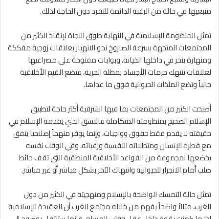
متبعيها في حالة من الرغبة الدائمة للتفرد دون الحاجة لذلك.
تمثل المنظومة الإسلامية في النهاية طوق النجاة لإنقاذ الكثير من
المجتمعات المتجهة بسرعة الصاروخ نحو الانهيار بعلاقات زوجية مفككة
ومنهارة ينخر في داخلها الخيانة، وبوابات مفتوحة على مصراعيها
لعلاقات تنتهك حرمات الأجساد بمظلة الحرية، فتضع القيم الأخلاقية
جانباً وتضع الملذات الحيوانية فوق ما عداها.
أصبحت الكثير من المجتمعات بما فيها الشرقية أكثر حاجة لتطبيق
الإسلام الصحيح بمنظومته المتكاملة فالنسق الذي يقدمه الإسلام في
حقيقته لا يقدم فقط حقوق وواجبات، وإنما يوفر منهجاً إصلاحيا يتفق
مع فطرة الإنسان ومتطلباته النفسية ورغباته، وفي الوقت نفسه
يخضعها لمجموعة من القواعد الأخلاقية المنطقية التي تقف حائط
صلب أمام الانجرار للحيوانية وانتهاك الآخر بشكل مباشر أو غير مباشر.
تمثل حالة التمسك الواضحة بالإسلام ومنهجيته في الكثير من دول
الغرب، مثالاً واضحاً يفهم من خلاله مجتمع الغرب أن العقيدة الإسلامية
إذا ما كمنت بقوة داخل عقل وقلب المسلم، فإنها ستنتقل بوضوح إلى