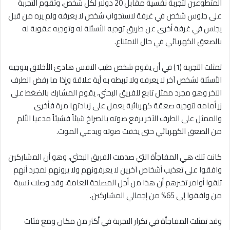
المتطوعين لتجربة نفسية مقابل 20 دولار لكل شخص، وتقوم التجربة
على جلوس شخص في غرفة لاستجواب شخص لا يعرفه ولم يره من قبل
يجلس في غرفة أخرى عن طريق توجيه الأسئلة له وتوجيه عقوبة له
بالصعق الكهربائي في حال الامتناع.
تمثلت التجربة (1) في أن يقوم شخص طيب النفس هادئ الأخلاق بتوجيه
الأسئلة لشخص آخر لا يعرفه ولا تربطه به أية علاقة وإذا ما رفض الطرف
الآخر وهو مجرد ممثل تابع للفريق البحثي، يقوم المشارك بالضغط على
زر أمامه لتوجيه صعقة كهربائية يعمل على زيادتها مرة فأخرى
والممثل على الطرف الآخر يرفع صوته بالصراخ شيئاً فشيئاً مدعيا الألم
من الصعق الكهربائي حتى يخفت صوته ويدعي الموت.
كانت تلك هي المفاجأة التي صدمت الفريق البحثي، وهو أن المشاركين
وافقوا على تعذيب أشخاص آخرين لا يعرفونهم ولا يرونهم لمجرد أنهم
تلقوا أوامر تخبرهم أن هذا من أجل المصلحة العامة، وقد وصلت نسبة
من وافقوا إلى 65% من إجمالي المشاركين.
وقد تمثلت المفاجأة في تكرار التجربة في أكثر من مكان ومع فئات