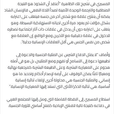
المسيري في تشريح تلك الظاهرة “أعتقد أن الشذوذ هو النتيجة
المنطقية والترجمة الوحيدة الأمينة لمبدأ اللذة النفعي، فالإنسان الشاذ
يمكنه أن ينشئ علاقة مع شخص آخر من جنسه فيتغلب على اغترابه
بشكل مؤقت ثم يعود مرة أخرى لحياته الاستهلاكية البسيطة. وهو
يتغلب على اغترابه دون أن يدخل في علاقات ذات آثار اجتماعية تضطره
للدخول في علاقة حقيقية مع الآخرين ومع الواقع، إن العلاقة مع
شخص من نفس الجنس هي أقل العلاقات الإنسانية جدلية”.
وأضاف “لا يمثل الدفاع الشرس عن المثلية الجنسية والدعوة إلى
تطبيعها دعوة إلى التسامح أو تفهم وضع المثليين، بل هو في أصله
هجوم على المعيارية البشرية، وعلى الطبيعة البشرية كمرجعية نهائية
ومعيارًا ثابتًا يمكن الوقوف على أرضه لإصدار أحكام وتحديد ما هو
إنساني. والمثلية الجنسية هي محاولة أخرى لإلغاء ثنائية إنسانية
أساسية، هي ثنائية الذكر/الأنثى التي تستند إليها المعيارية الإنسانية.”
استطاع المسيري إلى النقطة الفاصلة التي وصل إليها المجتمع الغربي
في دفاعه كنتيجة تالية لتفشي الإباحية كمنتج أساسي للثورة الجنسية.