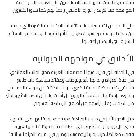
مختلفة وتطابقت تقريبا نسب الموافقين على تعذيب الآخرين تحت
الموافقة حيث لم يكن الوازع الأخلاقي رادعاً لهم كما تصور الكثيرون.
على الرغم من التفسيرات والاستنتاجات الاجتماعية الكثيرة التي خرجت
عن هذه الدراسة عبر سنوات طوال، إلا أنها تقودنا لواحدة من الحقائق
البشرية التي لا يمكن إغفالها.
الأخلاق في مواجهة الحيوانية
في اللحظة التي قررت فيها المجتمعات الغربية محو الجانب العقائدي
من حياة العوام وإبدالها بأيديولوجيات وعقائد سياسية ذات طابع
فلسفي، تحت مظلة الحرية الكبرى، خرجت الطلقة من فوهة المسدس
ولم يعد بإمكانها التوقف أو الرجوع، بل أخذت ولا تزال تحصد الكثير والكثير
من الضحايا، وعلى رأسهم من أطلقوا الرصاصة أنفسهم.
مثل التحور الأبرز في مسار الرصاصة هو تبخرها وانقلابها على نفسها،
فحتى الإيديولوجيات الكبرى التي انطلقت منها حركات التحرر الغربية
فقدت معناها، حيث يخبرنا زيجمونت باومان في كتابه “الحياة السائلة”