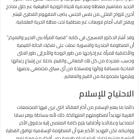
الجديد مفاهيم معطلة ومدمرة للحياة الزوجية الطبيعية عبر خلق نماذج
أخرى للزواج المثلي من نفس الجنس، يضرب المفهوم الفطري للبشر
ويفتح الباب أمام تنويعات غير منطقية تحت مظلة الحرية العلمانية.
وقد أشار الدكتور المسيري في كتابه “قضية المرأة بين التحرير والتمركز”
أن المنظومة الجندرية والنسوية عملت على تفكيك الحالة القيمية
والأخلاقية للمرأة عبر إخراجها من طور الزوجة والأم إلى طور الانثى
وحسب، متجردة من كل تلك المعاني والقيم، باحثة عن إشباع رغباتها
المادية منساقة ورائها ومنسلخة من أي سياق مجتمعي يحميها
ويلزمها بمجموعة من القيم والمعايير.
الاحتياج للإسلام
دائما ما يعتبر الإسلام من أكثر العقائد التي ترى فيها المجتمعات
الغربية تهديداً لمنظومتهم المتهالكة، ذلك لأنه ببساطة يوفر نسقا
اجتماعيا وعقائديا وأخلاقيا يلزم كافة المنتمين إليه بحقوق الأخر
وواجباته، لكن التهديد الأكبر هو أن المنظومة الإسلامية توافق الفطرة
البشرية وتشبع احتياج البشر لحياة طبيعية دون أفكار مشوهة تضع