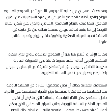
وقد تحدث المسيري في كتابه “الفردوس الأرضي” عن النموذج المشوه
للزواج والذي أطلقه المجتمع الأمريكي في فترة السبعينيات من القرن
الماضي، فيما عرف بالزواج التعاقدي الشامل، والذي يحيل شكل الحياة
الزوجية إلى ما يشبه تعاقد مهني مصمت يتطلب من كل طرف في
العلاقة تحديد المهام الصغيرة والكبيرة داخل الزواج وتحديد القائم
عليها.
وكانت الإشارة الأهم هنا هو أن النموذج المشوه للزواج الذي ابتكره
المجتمع الغربي أنذاك اعتمد بصورة كاملة على التصورات المادية
منزوعة الأخلاق والروح، والتي لم تستطع التفرقة بين الإنسان والحيوان
باعتبارهم ينحدران من نفس السلالة التطورية.
استطاعت الجندرية كذلك أن تحتل موقعها الكبير داخل العلاقة الزوجية
بعد اعتمادها مدخلا فكريا مجتمعيا يوزع الأدوار المجتمعية على الأفراد
داخل المجتمع بغض النظر التراحمية الإنسانية التي يفترض أن تكون
المنطق الحاكم للعلاقة الزوجية، بجانب السياق المنطقي الذي يحكم
أدوار الأفراد بحسب طبيعتهم البيولوجية والنفسية، ليخلق ذلك التحور