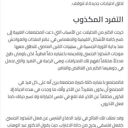
لخلق احتياجات جديدة لا تتوقف.
التفرد المكذوب
خرجت الكثير من التحليلات عن الأسباب التي دعت المجتمعات الغربية إلى
كسر كافة الأشكال القيمية والانغماس في عالم الملذات والفواحش
منذ بداية الثورة الجنسية في ستينيات القرن الماضي، لتنطلق معها
موجات الشذوذ الجنسي وتقديمه باعتباره حقاً فطرياً، لكن باومان طرح
مدخلاً مختلفاً لفهم تلك الانحرافات، وهي الرغبة في التفرد والتي تحمل
في جوهرها الكثير من التناقض والتنافر.
فالمجتمع باعتباره كتلة كبيرة مجتمعة يرى أنه على كل فرد في
المجتمع أن يكون متفرداً عن الآخر، وأنك ما وجدت في هذه الحياة إلا
لتكون مختلفاً عن الآخر، فلا تقع في نفس اختياراته ولا تسير حياتك كما
فعل الآخرون.
وقد تمثلت تلك النتائج في تزايد الدفاع الشرس عن فعل الشذوذ الجنسي
كفعل فلسفي يخرج من حالة الاغتراب، حيث يقول الدكتور عبد الوهاب