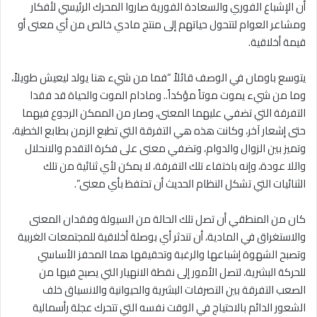
أن الإشباع الفوري والسعادة الفورية صاروا المحرك الرئيسي لأفكار
ومشاعر العوام لتتحول حياتهم إلى منتج مادي خالص من أي معنى أو
قيمة أخلاقية.
يتوسع باومان في الوصف قائلاً “فما من شيء هنا يولد ليعيش طويلاً،
وما من شيء يموت موتاً مؤكداً.. ومادام الموت والحياة قد فقدا
التفرقة التي تضفي عليهما المعنى، وصار من الممكن الرجوع فيهما
حتى إشعار آخر، وكانت هذه هي التفرقة التي تطبع الزمن بطابع الخطية،
وتميز بين الزوال والدوام، وتضفي معنى على فكرة التقدم والانحلال
واللا عودة، وإنه باختفاء تلك التفرقة، لا يمكن لأي ثنائية من تلك
الثنائيات التي تشكل النظام الحديث أن تحتفظ بأي معنى”.
كان من المنطقي أن تصل تلك الحالة من السيولة وفقدان المعنى
والاستغراق في المادية، أن تندثر أي بوصلة أخلاقية للمجتمعات الغربية
وتصبح الشهوة إشباعها والرغبة وتحقيقها هما المحفز الأساسي
للحركة البشرية، لتصل الأمور إلى نقطة الانهيار التي يصبح فيها من
الصعب التفرقة بين التصرفات البشرية والحيوانية والانسياق خلف
الشعور الدائم بالاحتياج في الوقت نفسه التي تتحرك عجلة رأسمالية