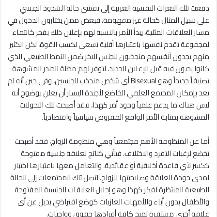
دفعت تلك النعرات النفسية الغريبة إلى تفشي حالة الشذوذ الجنسي
على سبيل المثال كحالة غير مفهومة، فبعض ممن يختارون الدخول في
مسار العلاقات المثلية، يبدأ الأمر بالنسبة لهم بإعلان ذلك بفخر كانتماء
لمجموعة تقدم نفسها باعتبارها أقلية تسعى لكسب القوة، لكن الكثير
منهم يجدون أنفسهم منجذبون للجنس الآخر ضمن النمط الطبيعي الذي
كانوا يحيون فيه قبل الإعلان الجديد، لتوفر لهم مظلة الجندر المشوهة
تصنيفاً جديداً وهو Bisexual أي شخص منجذب للجنسين، وفي حين أنه لم
يعد بإمكان المجتمع العلمي الخاضع لأجندة اليسار أن يعلن بوضوح أنه
ليس هناك ما يدعم علمياً وجود أمر كهذا، فقد أصبحت تلك التحولات
المشوهة بمثابة الأمر الواقع المفروض سياسياً واقتصادياً.
أما عن المنظومة الأهم مجتمعياً وهي منظومة الزواج، فقد أصبحت
تخضع لرغبات التفرد والاختلاف، فتأتي كناتج لعلاقة جنسية مفتوحة
ككسر لأي قاعدة أخلاقية أو عقائدية، والتعامل معها باعتبارها اختبار
لمدى جودة العلاقة وصلاحيتها للزواج، لتصل تلك المجتمعات إلى الحالة
الطبيعية المنتظرة لفكر كهذا وهو إحلال العلاقات الجنسية المفتوحة
والأطفال بدون أباء والأمهات العازبات كوضع افتراضي بديل عن أي
علاقة أخرى مستقرة تمنح كافة أفرادها حقوق وواجبات.