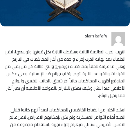
slam kafafy
انتهت الحرب العالمية الثانية وسقطت النازية بكل قوتها وتوسعها، ليقرر
الحلفاء بعد نهاية الحرب إجراء واحدة من أكبر المحاكمات في التاريخ
وهي ما عرفت لاحقاً بمحاكمات نورمبيرج والتي طالت كل من بقي من
القيادات والقواعد النازية بتهم ارتكاب جرائم ضد الإنسانية، وعلى عكس
المتوقع أظهرت المحاكمات جانباً آخر يتعلق بالجانب النفسي والوازع
الأخلاقي عند البشر، وكيف يمكن للالتزام بالقواعد الأخلاقية أن يغير أكثر
مما يتخيل البشر.
استند الكثير من الضباط الخاضعين للمحاكمات لمبدأ أنهم كانوا قليلي
الحيلة أمام الأوامر العسكرية ولم يكن بإمكانهم الاعتراض، ليقرر عالم
النفس الأمريكي ستانلي ميغرام إجراء تجربة باستقدام مجموعة من